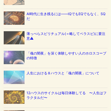
AI時代に生き残るには——IQでもEQでもなく、SQ
だ
薄っぺらスピリチュアル(＝略してペラスピ)に要注
意⚠️
「魂の闇夜」を深く体験しやすい人のホロスコープ
の特徴
人生における８ハウスと「魂の闇夜」について
12ハウスのサイクルは毎日体験してる 〜人生はフ
ラクタルだ〜