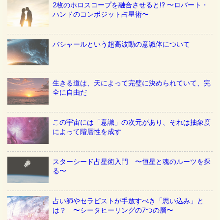
2枚のホロスコープを融合させると!? 〜ロバート・
ハンドのコンポジット占星術〜
バシャールという超高波動の意識体について
生きる道は、天によって完璧に決められていて、完
全に自由だ
この宇宙には「意識」の次元があり、それは抽象度
によって階層性を成す
スターシード占星術入門 〜恒星と魂のルーツを探
る〜
占い師やセラピストが手放すべき「思い込み」と
は？ 〜シータヒーリングの7つの層〜