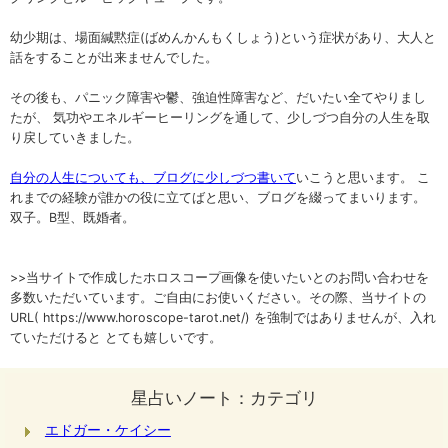
幼少期は、場面緘黙症(ばめんかんもくしょう)という症状があり、大人と
話をすることが出来ませんでした。
その後も、パニック障害や鬱、強迫性障害など、だいたい全てやりまし
たが、 気功やエネルギーヒーリングを通して、少しづつ自分の人生を取
り戻していきました。
自分の人生についても、ブログに少しづつ書いて
いこうと思います。 こ
れまでの経験が誰かの役に立てばと思い、ブログを綴ってまいります。
双子。B型、既婚者。
>>当サイトで作成したホロスコープ画像を使いたいとのお問い合わせを
多数いただいています。ご自由にお使いください。その際、当サイトの
URL( https://www.horoscope-tarot.net/) を強制ではありませんが、入れ
ていただけると とても嬉しいです。
星占いノート：カテゴリ
エドガー・ケイシー