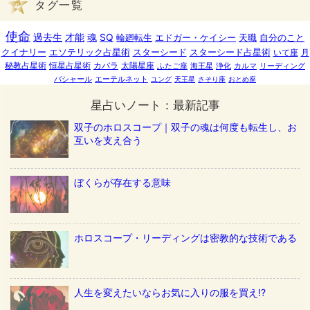
タグ一覧
使命
過去生
才能
魂
SQ
輪廻転生
エドガー・ケイシー
天職
自分のこと
クイナリー
エソテリック占星術
スターシード
スターシード占星術
いて座
月
秘教占星術
恒星占星術
カバラ
太陽星座
ふたご座
海王星
浄化
カルマ
リーディング
バシャール
エーテルネット
ユング
天王星
さそり座
おとめ座
星占いノート：最新記事
双子のホロスコープ｜双子の魂は何度も転生し、お
互いを支え合う
ぼくらが存在する意味
ホロスコープ・リーディングは密教的な技術である
人生を変えたいならお気に入りの服を買え!?