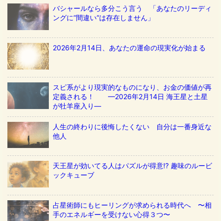
バシャールなら多分こう言う 「あなたのリーディ
ングに”間違い”は存在しません」
2026年2月14日、あなたの運命の現実化が始まる
スピ系がより現実的なものになり、お金の価値が再
定義される！ ––2026年2月14日 海王星と土星
が牡羊座入り––
人生の終わりに後悔したくない 自分は一番身近な
他人
天王星が効いてる人はパズルが得意!? 趣味のルービ
ックキューブ
占星術師にもヒーリングが求められる時代へ 〜相
手のエネルギーを受けない心得３つ〜