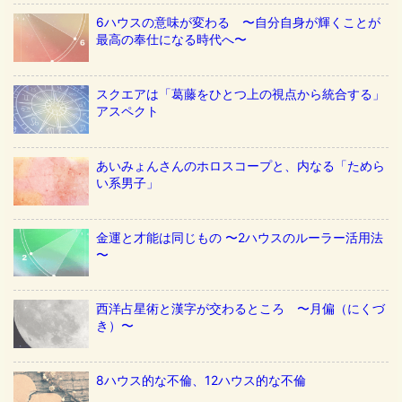
6ハウスの意味が変わる 〜自分自身が輝くことが
最高の奉仕になる時代へ〜
スクエアは「葛藤をひとつ上の視点から統合する」
アスペクト
あいみょんさんのホロスコープと、内なる「ためら
い系男子」
金運と才能は同じもの 〜2ハウスのルーラー活用法
〜
西洋占星術と漢字が交わるところ 〜月偏（にくづ
き）〜
8ハウス的な不倫、12ハウス的な不倫