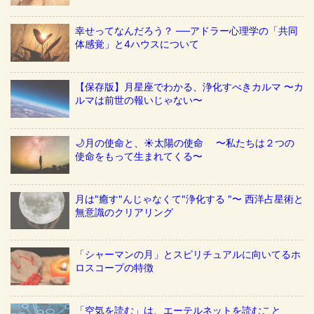
幸せってなんだろう？ ──アドラー心理学の「共同
体感覚」と4ハウスについて
【保存版】月星座でわかる、浄化すべきカルマ 〜カ
ルマは前世の報いじゃない〜
🌙月の使命と、☀️太陽の使命 〜私たちは２つの
使命をもって生まれてくる〜
月は"癒す"んじゃなくて"浄化する "〜 西洋占星術と
無意識のクリアリング
「シャーマンの月」とスピリチュアルに向いてるホ
ロスコープの特徴
「空気を読む」は、エーテルネットを読むこと