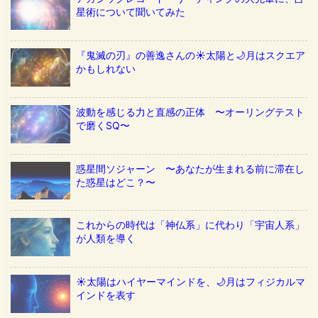
星術について聞いてみた
『鬼滅の刃』の善逸さんの☀️太陽と🌙月はスクエア
かもしれない
波動を感じる力と直感の正体 〜オーリングテスト
で磨くSQ〜
惑星間ソジャーン 〜あなたが生まれる前に滞在し
た惑星はどこ？〜
これからの時代は「神仏系」に代わり「宇宙人系」
が人類を導く
☀️太陽はハイヤーマインドを、🌙月はフィジカルマ
インドを表す