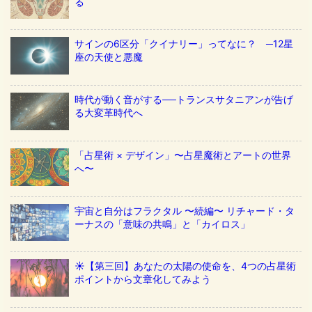
る
サインの6区分「クイナリー」ってなに？ ─12星
座の天使と悪魔
時代が動く音がする──トランスサタニアンが告げ
る大変革時代へ
「占星術 × デザイン」〜占星魔術とアートの世界
へ〜
宇宙と自分はフラクタル 〜続編〜 リチャード・タ
ーナスの「意味の共鳴」と「カイロス」
☀️【第三回】あなたの太陽の使命を、4つの占星術
ポイントから文章化してみよう