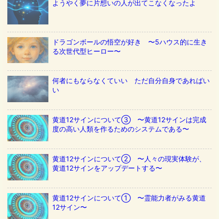
ようやく夢に片想いの人が出てこなくなったよ
ドラゴンボールの悟空が好き 〜5ハウス的に生き
る次世代型ヒーロー〜
何者にもならなくていい ただ自分自身であればい
い
黄道12サインについて③ 〜黄道12サインは完成
度の高い人類を作るためのシステムである〜
黄道12サインについて② 〜人々の現実体験が、
黄道12サインをアップデートする〜
黄道12サインについて① 〜霊能力者がみる黄道
12サイン〜