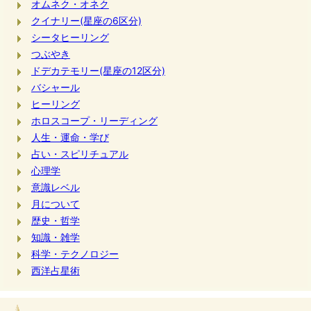
オムネク・オネク
クイナリー(星座の6区分)
シータヒーリング
つぶやき
ドデカテモリー(星座の12区分)
バシャール
ヒーリング
ホロスコープ・リーディング
人生・運命・学び
占い・スピリチュアル
心理学
意識レベル
月について
歴史・哲学
知識・雑学
科学・テクノロジー
西洋占星術