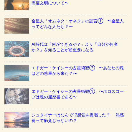
高度文明について〜
金星人「オムネク・オネク」の証言① 〜金星人
ってどんな人たち？〜
AI時代は「何ができるか？」より「自分が何者
か？」を知ることが超重要になる
エドガー・ケイシーの占星術観② 〜あなたの魂
はどの惑星から来た？〜
エドガー・ケイシーの占星術観① 〜ホロスコー
プは魂の履歴書である〜
シュタイナーはなんで12感覚を提唱した？ 熱感
覚って触覚じゃないの？