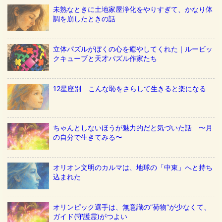
未熟なときに土地家屋浄化をやりすぎて、かなり体
調を崩したときの話
立体パズルがぼくの心を癒やしてくれた｜ルービッ
クキューブと天才パズル作家たち
12星座別 こんな恥をさらして生きると楽になる
ちゃんとしないほうが魅力的だと気づいた話 〜月
の自分で生きてみる〜
オリオン文明のカルマは、地球の「中東」へと持ち
込まれた
オリンピック選手は、無意識の”荷物”が少なくて、
ガイド(守護霊)がつよい