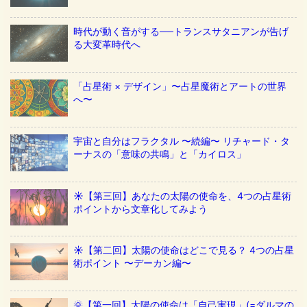
時代が動く音がする──トランスサタニアンが告げ
る大変革時代へ
「占星術 × デザイン」〜占星魔術とアートの世界
へ〜
宇宙と自分はフラクタル 〜続編〜 リチャード・タ
ーナスの「意味の共鳴」と「カイロス」
☀️【第三回】あなたの太陽の使命を、4つの占星術
ポイントから文章化してみよう
☀️【第二回】太陽の使命はどこで見る？ 4つの占星
術ポイント 〜デーカン編〜
🌞【第一回】太陽の使命は「自己実現」(=ダルマの