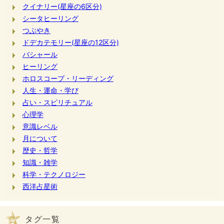
クイナリー(星座の6区分)
シータヒーリング
つぶやき
ドデカテモリー(星座の12区分)
バシャール
ヒーリング
ホロスコープ・リーディング
人生・運命・学び
占い・スピリチュアル
心理学
意識レベル
月について
歴史・哲学
知識・雑学
科学・テクノロジー
西洋占星術
タグ一覧