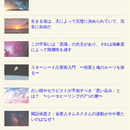
生きる道は、天によって完璧に決められていて、完
全に自由だ
この宇宙には「意識」の次元があり、それは抽象度
によって階層性を成す
スターシード占星術入門 〜恒星と魂のルーツを探
る〜
占い師やセラピストが手放すべき「思い込み」と
は？ 〜シータヒーリングの7つの層〜
閑話休題２：金星人オムネクさんの波動がやや重た
いのはなぜ？