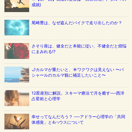
成就)
尾崎豊は、なぜ盗んだバイクで走り出したのか？
さそり座は、健全だと本能に従い、不健全だと煩悩
にまみれる!?
🌙カルマが重たいと、☀️ワクワクは見えない 〜バ
シャールのカルマ観に補足したいこと〜
12星座別に解説。スキーマ療法で月を癒す──西洋
占星術と心理学
幸せってなんだろう？ ──アドラー心理学の「共同
体感覚」と4ハウスについて