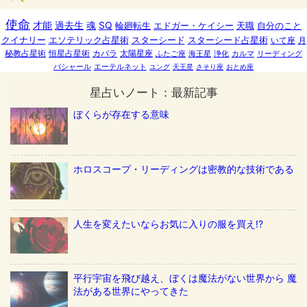
使命
才能
過去生
魂
SQ
輪廻転生
エドガー・ケイシー
天職
自分のこと
クイナリー
エソテリック占星術
スターシード
スターシード占星術
いて座
月
秘教占星術
恒星占星術
カバラ
太陽星座
ふたご座
海王星
浄化
カルマ
リーディング
バシャール
エーテルネット
ユング
天王星
さそり座
おとめ座
星占いノート：最新記事
ぼくらが存在する意味
ホロスコープ・リーディングは密教的な技術である
人生を変えたいならお気に入りの服を買え!?
平行宇宙を飛び越え、ぼくは魔法がない世界から 魔
法がある世界にやってきた