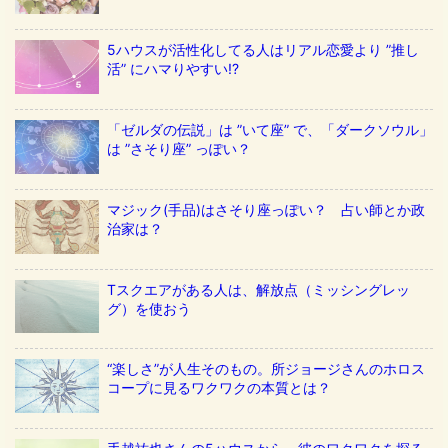
5ハウスが活性化してる人はリアル恋愛より ”推し
活” にハマりやすい!?
「ゼルダの伝説」は ”いて座” で、「ダークソウル」
は ”さそり座” っぽい？
マジック(手品)はさそり座っぽい？ 占い師とか政
治家は？
Tスクエアがある人は、解放点（ミッシングレッ
グ）を使おう
“楽しさ”が人生そのもの。所ジョージさんのホロス
コープに見るワクワクの本質とは？