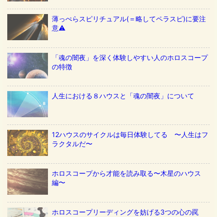
薄っぺらスピリチュアル(＝略してペラスピ)に要注
意⚠️
「魂の闇夜」を深く体験しやすい人のホロスコープ
の特徴
人生における８ハウスと「魂の闇夜」について
12ハウスのサイクルは毎日体験してる 〜人生はフ
ラクタルだ〜
ホロスコープから才能を読み取る〜木星のハウス
編〜
ホロスコープリーディングを妨げる3つの心の罠