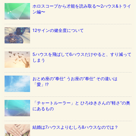
ホロスコープから才能を読み取る〜2ハウス&トライ
ン編〜
12サインの健全度について
5ハウスを飛ばして6ハウスだけやると、すり減って
しまう
おとめ座の”奉仕” うお座の”奉仕” その違いは
「愛」!?
「チャートルーラー」と ひろゆきさんの”軽さ”の奥
にあるもの
結婚は7ハウスよりむしろ8ハウスなのでは？