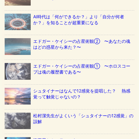
AI時代は「何ができるか？」より「自分が何者
か？」を知ることが超重要になる
エドガー・ケイシーの占星術観② 〜あなたの魂
はどの惑星から来た？〜
エドガー・ケイシーの占星術観① 〜ホロスコー
プは魂の履歴書である〜
シュタイナーはなんで12感覚を提唱した？ 熱感
覚って触覚じゃないの？
松村潔先生がよくいう「シュタイナーの12感覚」の
誤解