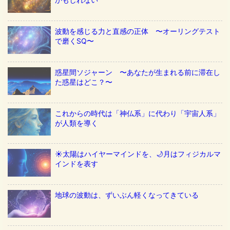
波動を感じる力と直感の正体 〜オーリングテスト
で磨くSQ〜
惑星間ソジャーン 〜あなたが生まれる前に滞在し
た惑星はどこ？〜
これからの時代は「神仏系」に代わり「宇宙人系」
が人類を導く
☀️太陽はハイヤーマインドを、🌙月はフィジカルマ
インドを表す
地球の波動は、ずいぶん軽くなってきている