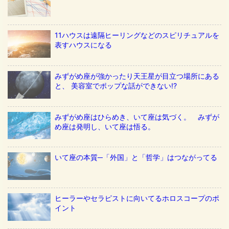
11ハウスは遠隔ヒーリングなどのスピリチュアルを
表すハウスになる
みずがめ座が強かったり天王星が目立つ場所にある
と、 美容室でポップな話ができない!?
みずがめ座はひらめき、いて座は気づく。 みずが
め座は発明し、いて座は悟る。
いて座の本質─「外国」と「哲学」はつながってる
ヒーラーやセラピストに向いてるホロスコープのポ
イント