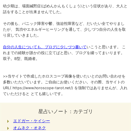
幼少期は、場面緘黙症(ばめんかんもくしょう)という症状があり、大人と
話をすることが出来ませんでした。
その後も、パニック障害や鬱、強迫性障害など、だいたい全てやりまし
たが、 気功やエネルギーヒーリングを通して、少しづつ自分の人生を取
り戻していきました。
自分の人生についても、ブログに少しづつ書いて
いこうと思います。 こ
れまでの経験が誰かの役に立てばと思い、ブログを綴ってまいります。
双子。B型、既婚者。
>>当サイトで作成したホロスコープ画像を使いたいとのお問い合わせを
多数いただいています。ご自由にお使いください。その際、当サイトの
URL( https://www.horoscope-tarot.net/) を強制ではありませんが、入れ
ていただけると とても嬉しいです。
星占いノート：カテゴリ
エドガー・ケイシー
オムネク・オネク