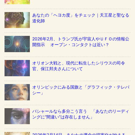
あなたの「ヘヨカ度」をチェック｜天王星と聖なる
道化師
2026年2月、トランプ氏が宇宙人やＵＦＯの情報公
開指示 オープン・コンタクトは近い？
オリオン大戦と、現代に転生したシリウスの司令
官、保江邦夫さんについて
オリンピックにみる国旗と「グラフィック・テレパ
シー」
バシャールなら多分こう言う 「あなたのリーディ
ングに”間違い”は存在しません」
2026年2月14日、あなたの運命の現実化が始まる