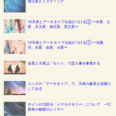
海王星とミスティック
10天体とアーキタイプを結びつける② 〜木星、土
星、天王星、海王星、冥王星〜
10天体とアーキタイプを結びつける① 〜太陽、
月、水星、金星、火星〜
金星と火星は「セット」で恋人像を象徴する
ユングの「アーキタイプ」で、天体の象意を深掘り
してみる
サインの12区分「ドデカテモリー」について ─12
星座の秘密のレイヤー