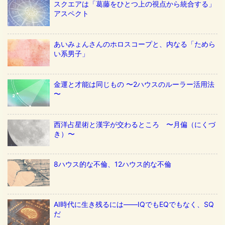
スクエアは「葛藤をひとつ上の視点から統合する」
アスペクト
あいみょんさんのホロスコープと、内なる「ためら
い系男子」
金運と才能は同じもの 〜2ハウスのルーラー活用法
〜
西洋占星術と漢字が交わるところ 〜月偏（にくづ
き）〜
8ハウス的な不倫、12ハウス的な不倫
AI時代に生き残るには——IQでもEQでもなく、SQ
だ