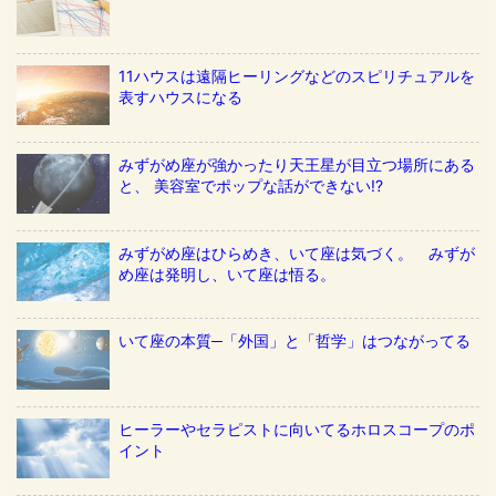
11ハウスは遠隔ヒーリングなどのスピリチュアルを
表すハウスになる
みずがめ座が強かったり天王星が目立つ場所にある
と、 美容室でポップな話ができない!?
みずがめ座はひらめき、いて座は気づく。 みずが
め座は発明し、いて座は悟る。
いて座の本質─「外国」と「哲学」はつながってる
ヒーラーやセラピストに向いてるホロスコープのポ
イント