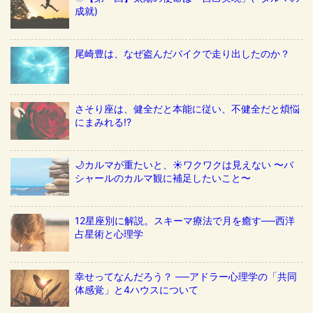
成就)
尾崎豊は、なぜ盗んだバイクで走り出したのか？
さそり座は、健全だと本能に従い、不健全だと煩悩
にまみれる!?
🌙カルマが重たいと、☀️ワクワクは見えない 〜バ
シャールのカルマ観に補足したいこと〜
12星座別に解説。スキーマ療法で月を癒す──西洋
占星術と心理学
幸せってなんだろう？ ──アドラー心理学の「共同
体感覚」と4ハウスについて