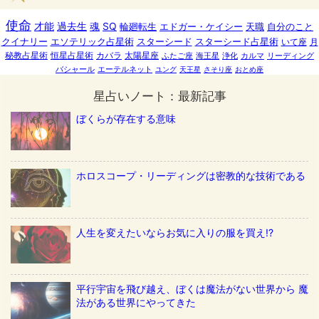
使命
才能
過去生
魂
SQ
輪廻転生
エドガー・ケイシー
天職
自分のこと
クイナリー
エソテリック占星術
スターシード
スターシード占星術
いて座
月
秘教占星術
恒星占星術
カバラ
太陽星座
ふたご座
海王星
浄化
カルマ
リーディング
バシャール
エーテルネット
ユング
天王星
さそり座
おとめ座
星占いノート：最新記事
ぼくらが存在する意味
ホロスコープ・リーディングは密教的な技術である
人生を変えたいならお気に入りの服を買え!?
平行宇宙を飛び越え、ぼくは魔法がない世界から 魔
法がある世界にやってきた