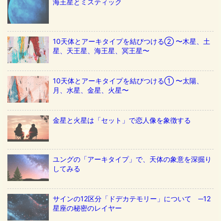
海王星とミスティック
10天体とアーキタイプを結びつける② 〜木星、土
星、天王星、海王星、冥王星〜
10天体とアーキタイプを結びつける① 〜太陽、
月、水星、金星、火星〜
金星と火星は「セット」で恋人像を象徴する
ユングの「アーキタイプ」で、天体の象意を深掘り
してみる
サインの12区分「ドデカテモリー」について ─12
星座の秘密のレイヤー