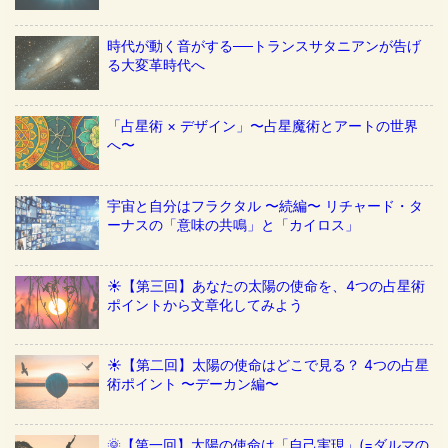
時代が動く音がする──トランスサタニアンが告げ
る大変革時代へ
「占星術 × デザイン」〜占星魔術とアートの世界
へ〜
宇宙と自分はフラクタル 〜続編〜 リチャード・タ
ーナスの「意味の共鳴」と「カイロス」
☀️【第三回】あなたの太陽の使命を、4つの占星術
ポイントから文章化してみよう
☀️【第二回】太陽の使命はどこで見る？ 4つの占星
術ポイント 〜デーカン編〜
🌞【第一回】太陽の使命は「自己実現」(=ダルマの