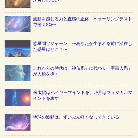
波動を感じる力と直感の正体 〜オーリングテスト
で磨くSQ〜
惑星間ソジャーン 〜あなたが生まれる前に滞在し
た惑星はどこ？〜
これからの時代は「神仏系」に代わり「宇宙人系」
が人類を導く
☀️太陽はハイヤーマインドを、🌙月はフィジカルマ
インドを表す
地球の波動は、ずいぶん軽くなってきている