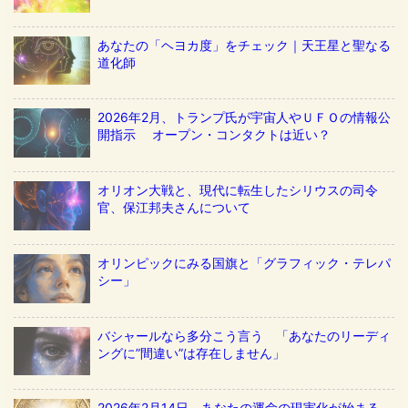
あなたの「ヘヨカ度」をチェック｜天王星と聖なる
道化師
2026年2月、トランプ氏が宇宙人やＵＦＯの情報公
開指示 オープン・コンタクトは近い？
オリオン大戦と、現代に転生したシリウスの司令
官、保江邦夫さんについて
オリンピックにみる国旗と「グラフィック・テレパ
シー」
バシャールなら多分こう言う 「あなたのリーディ
ングに”間違い”は存在しません」
2026年2月14日、あなたの運命の現実化が始まる