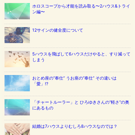
ホロスコープから才能を読み取る〜2ハウス&トライ
ン編〜
12サインの健全度について
5ハウスを飛ばして6ハウスだけやると、すり減って
しまう
おとめ座の”奉仕” うお座の”奉仕” その違いは
「愛」!?
「チャートルーラー」と ひろゆきさんの”軽さ”の奥
にあるもの
結婚は7ハウスよりむしろ8ハウスなのでは？