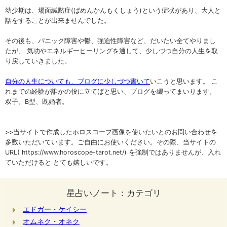
幼少期は、場面緘黙症(ばめんかんもくしょう)という症状があり、大人と
話をすることが出来ませんでした。
その後も、パニック障害や鬱、強迫性障害など、だいたい全てやりまし
たが、 気功やエネルギーヒーリングを通して、少しづつ自分の人生を取
り戻していきました。
自分の人生についても、ブログに少しづつ書いて
いこうと思います。 こ
れまでの経験が誰かの役に立てばと思い、ブログを綴ってまいります。
双子。B型、既婚者。
>>当サイトで作成したホロスコープ画像を使いたいとのお問い合わせを
多数いただいています。ご自由にお使いください。その際、当サイトの
URL( https://www.horoscope-tarot.net/) を強制ではありませんが、入れ
ていただけると とても嬉しいです。
星占いノート：カテゴリ
エドガー・ケイシー
オムネク・オネク