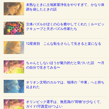
未熟なときに土地家屋浄化をやりすぎて、かなり体
調を崩したときの話
立体パズルがぼくの心を癒やしてくれた｜ルービッ
クキューブと天才パズル作家たち
12星座別 こんな恥をさらして生きると楽になる
ちゃんとしないほうが魅力的だと気づいた話 〜月
の自分で生きてみる〜
オリオン文明のカルマは、地球の「中東」へと持ち
込まれた
オリンピック選手は、無意識の”荷物”が少なくて、
ガイド(守護霊)がつよい