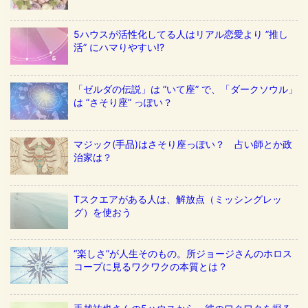
5ハウスが活性化してる人はリアル恋愛より ”推し
活” にハマりやすい!?
「ゼルダの伝説」は ”いて座” で、「ダークソウル」
は ”さそり座” っぽい？
マジック(手品)はさそり座っぽい？ 占い師とか政
治家は？
Tスクエアがある人は、解放点（ミッシングレッ
グ）を使おう
“楽しさ”が人生そのもの。所ジョージさんのホロス
コープに見るワクワクの本質とは？