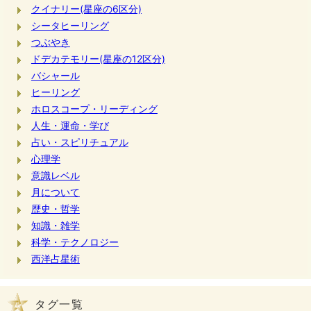
クイナリー(星座の6区分)
シータヒーリング
つぶやき
ドデカテモリー(星座の12区分)
バシャール
ヒーリング
ホロスコープ・リーディング
人生・運命・学び
占い・スピリチュアル
心理学
意識レベル
月について
歴史・哲学
知識・雑学
科学・テクノロジー
西洋占星術
タグ一覧