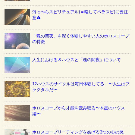
薄っぺらスピリチュアル(＝略してペラスピ)に要注
意⚠️
「魂の闇夜」を深く体験しやすい人のホロスコープ
の特徴
人生における８ハウスと「魂の闇夜」について
12ハウスのサイクルは毎日体験してる 〜人生はフ
ラクタルだ〜
ホロスコープから才能を読み取る〜木星のハウス
編〜
ホロスコープリーディングを妨げる3つの心の罠