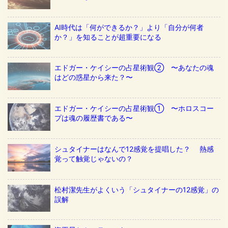
AI時代は「何ができるか？」より「自分が何者
か？」を知ることが超重要になる
エドガー・ケイシーの占星術観② 〜あなたの魂
はどの惑星から来た？〜
エドガー・ケイシーの占星術観① 〜ホロスコー
プは魂の履歴書である〜
シュタイナーはなんで12感覚を提唱した？ 熱感
覚って触覚じゃないの？
松村潔先生がよくいう「シュタイナーの12感覚」の
誤解