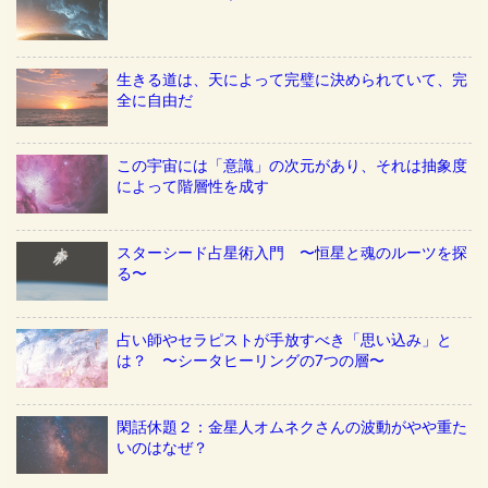
生きる道は、天によって完璧に決められていて、完
全に自由だ
この宇宙には「意識」の次元があり、それは抽象度
によって階層性を成す
スターシード占星術入門 〜恒星と魂のルーツを探
る〜
占い師やセラピストが手放すべき「思い込み」と
は？ 〜シータヒーリングの7つの層〜
閑話休題２：金星人オムネクさんの波動がやや重た
いのはなぜ？