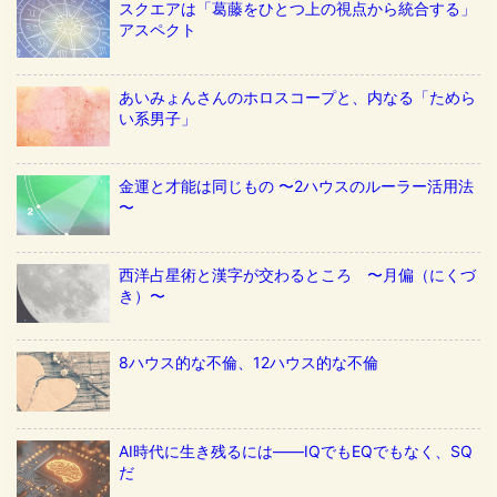
スクエアは「葛藤をひとつ上の視点から統合する」
アスペクト
あいみょんさんのホロスコープと、内なる「ためら
い系男子」
金運と才能は同じもの 〜2ハウスのルーラー活用法
〜
西洋占星術と漢字が交わるところ 〜月偏（にくづ
き）〜
8ハウス的な不倫、12ハウス的な不倫
AI時代に生き残るには——IQでもEQでもなく、SQ
だ