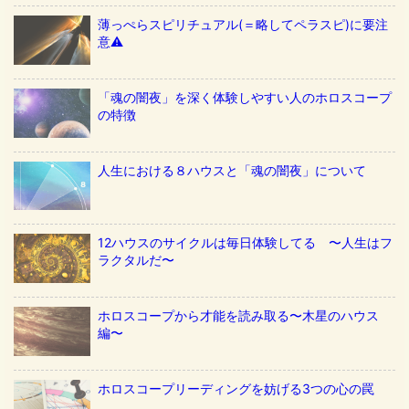
薄っぺらスピリチュアル(＝略してペラスピ)に要注
意⚠️
「魂の闇夜」を深く体験しやすい人のホロスコープ
の特徴
人生における８ハウスと「魂の闇夜」について
12ハウスのサイクルは毎日体験してる 〜人生はフ
ラクタルだ〜
ホロスコープから才能を読み取る〜木星のハウス
編〜
ホロスコープリーディングを妨げる3つの心の罠