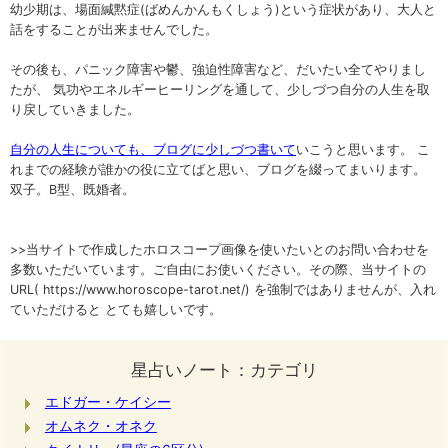
幼少期は、場面緘黙症(ばめんかんもくしょう)という症状があり、大人と
話をすることが出来ませんでした。
その後も、パニック障害や鬱、強迫性障害など、だいたい全てやりまし
たが、 気功やエネルギーヒーリングを通して、少しづつ自分の人生を取
り戻していきました。
自分の人生についても、ブログに少しづつ書いて
いこうと思います。 こ
れまでの経験が誰かの役に立てばと思い、ブログを綴ってまいります。
双子。B型、既婚者。
>>当サイトで作成したホロスコープ画像を使いたいとのお問い合わせを
多数いただいています。ご自由にお使いください。その際、当サイトの
URL( https://www.horoscope-tarot.net/) を強制ではありませんが、入れ
ていただけると とても嬉しいです。
星占いノート：カテゴリ
エドガー・ケイシー
オムネク・オネク