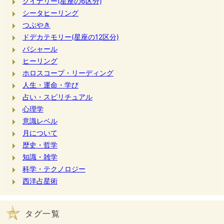
クイナリー(星座の6区分)
シータヒーリング
つぶやき
ドデカテモリー(星座の12区分)
バシャール
ヒーリング
ホロスコープ・リーディング
人生・運命・学び
占い・スピリチュアル
心理学
意識レベル
月について
歴史・哲学
知識・雑学
科学・テクノロジー
西洋占星術
タグ一覧