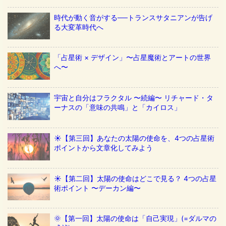
時代が動く音がする──トランスサタニアンが告げ
る大変革時代へ
「占星術 × デザイン」〜占星魔術とアートの世界
へ〜
宇宙と自分はフラクタル 〜続編〜 リチャード・タ
ーナスの「意味の共鳴」と「カイロス」
☀️【第三回】あなたの太陽の使命を、4つの占星術
ポイントから文章化してみよう
☀️【第二回】太陽の使命はどこで見る？ 4つの占星
術ポイント 〜デーカン編〜
🌞【第一回】太陽の使命は「自己実現」(=ダルマの