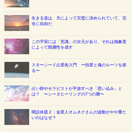
生きる道は、天によって完璧に決められていて、完
全に自由だ
この宇宙には「意識」の次元があり、それは抽象度
によって階層性を成す
スターシード占星術入門 〜恒星と魂のルーツを探
る〜
占い師やセラピストが手放すべき「思い込み」と
は？ 〜シータヒーリングの7つの層〜
閑話休題２：金星人オムネクさんの波動がやや重た
いのはなぜ？