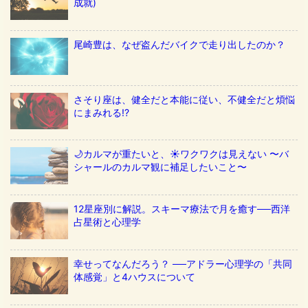
成就)
尾崎豊は、なぜ盗んだバイクで走り出したのか？
さそり座は、健全だと本能に従い、不健全だと煩悩
にまみれる!?
🌙カルマが重たいと、☀️ワクワクは見えない 〜バ
シャールのカルマ観に補足したいこと〜
12星座別に解説。スキーマ療法で月を癒す──西洋
占星術と心理学
幸せってなんだろう？ ──アドラー心理学の「共同
体感覚」と4ハウスについて