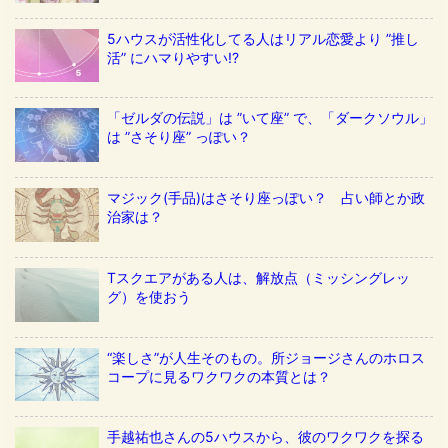
5ハウスが活性化してる人はリアル恋愛より ”推し
活” にハマりやすい!?
「ゼルダの伝説」は ”いて座” で、「ダークソウル」
は ”さそり座” っぽい？
マジック(手品)はさそり座っぽい？ 占い師とか政
治家は？
Tスクエアがある人は、解放点（ミッシングレッ
グ）を使おう
“楽しさ”が人生そのもの。所ジョージさんのホロス
コープに見るワクワクの本質とは？
手越祐也さんの5ハウスから、彼のワクワクを探る