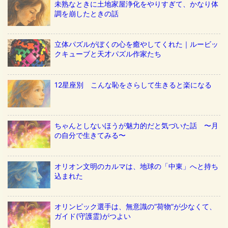
未熟なときに土地家屋浄化をやりすぎて、かなり体
調を崩したときの話
立体パズルがぼくの心を癒やしてくれた｜ルービッ
クキューブと天才パズル作家たち
12星座別 こんな恥をさらして生きると楽になる
ちゃんとしないほうが魅力的だと気づいた話 〜月
の自分で生きてみる〜
オリオン文明のカルマは、地球の「中東」へと持ち
込まれた
オリンピック選手は、無意識の”荷物”が少なくて、
ガイド(守護霊)がつよい