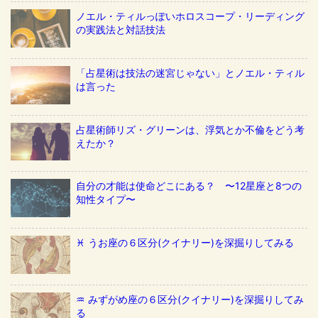
ノエル・ティルっぽいホロスコープ・リーディング
の実践法と対話技法
「占星術は技法の迷宮じゃない」とノエル・ティル
は言った
占星術師リズ・グリーンは、浮気とか不倫をどう考
えたか？
自分の才能は使命どこにある？ 〜12星座と8つの
知性タイプ〜
♓️ うお座の６区分(クイナリー)を深掘りしてみる
♒️ みずがめ座の６区分(クイナリー)を深掘りしてみ
る