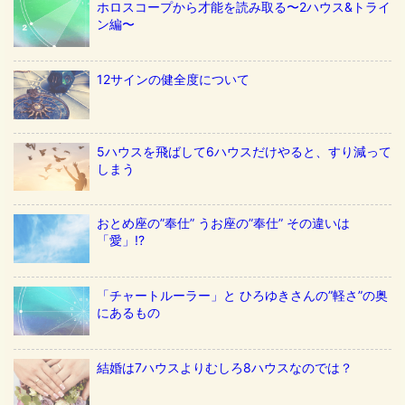
ホロスコープから才能を読み取る〜2ハウス&トライ
ン編〜
12サインの健全度について
5ハウスを飛ばして6ハウスだけやると、すり減って
しまう
おとめ座の”奉仕” うお座の”奉仕” その違いは
「愛」!?
「チャートルーラー」と ひろゆきさんの”軽さ”の奥
にあるもの
結婚は7ハウスよりむしろ8ハウスなのでは？