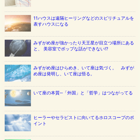
11ハウスは遠隔ヒーリングなどのスピリチュアルを
表すハウスになる
みずがめ座が強かったり天王星が目立つ場所にある
と、 美容室でポップな話ができない!?
みずがめ座はひらめき、いて座は気づく。 みずが
め座は発明し、いて座は悟る。
いて座の本質─「外国」と「哲学」はつながってる
ヒーラーやセラピストに向いてるホロスコープのポ
イント