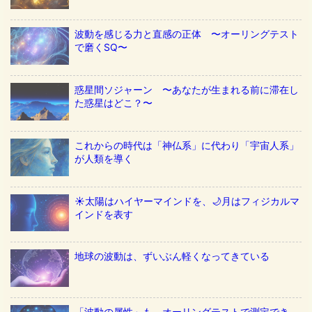
波動を感じる力と直感の正体 〜オーリングテスト
で磨くSQ〜
惑星間ソジャーン 〜あなたが生まれる前に滞在し
た惑星はどこ？〜
これからの時代は「神仏系」に代わり「宇宙人系」
が人類を導く
☀️太陽はハイヤーマインドを、🌙月はフィジカルマ
インドを表す
地球の波動は、ずいぶん軽くなってきている
「波動の属性」も、オーリングテストで測定でき