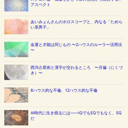
アスペクト
あいみょんさんのホロスコープと、内なる「ためら
い系男子」
金運と才能は同じもの 〜2ハウスのルーラー活用法
〜
西洋占星術と漢字が交わるところ 〜月偏（にくづ
き）〜
8ハウス的な不倫、12ハウス的な不倫
AI時代に生き残るには——IQでもEQでもなく、SQ
だ