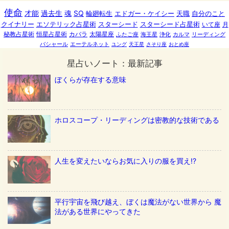
使命
才能
過去生
魂
SQ
輪廻転生
エドガー・ケイシー
天職
自分のこと
クイナリー
エソテリック占星術
スターシード
スターシード占星術
いて座
月
秘教占星術
恒星占星術
カバラ
太陽星座
ふたご座
海王星
浄化
カルマ
リーディング
バシャール
エーテルネット
ユング
天王星
さそり座
おとめ座
星占いノート：最新記事
ぼくらが存在する意味
ホロスコープ・リーディングは密教的な技術である
人生を変えたいならお気に入りの服を買え!?
平行宇宙を飛び越え、ぼくは魔法がない世界から 魔
法がある世界にやってきた