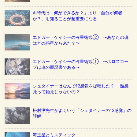
AI時代は「何ができるか？」より「自分が何者
か？」を知ることが超重要になる
エドガー・ケイシーの占星術観② 〜あなたの魂
はどの惑星から来た？〜
エドガー・ケイシーの占星術観① 〜ホロスコー
プは魂の履歴書である〜
シュタイナーはなんで12感覚を提唱した？ 熱感
覚って触覚じゃないの？
松村潔先生がよくいう「シュタイナーの12感覚」の
誤解
海王星とミスティック