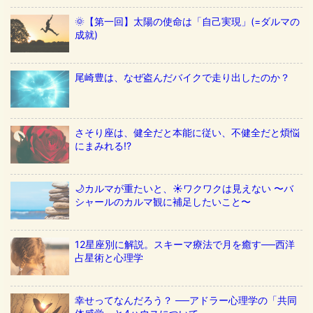
🌞【第一回】太陽の使命は「自己実現」(=ダルマの
成就)
尾崎豊は、なぜ盗んだバイクで走り出したのか？
さそり座は、健全だと本能に従い、不健全だと煩悩
にまみれる!?
🌙カルマが重たいと、☀️ワクワクは見えない 〜バ
シャールのカルマ観に補足したいこと〜
12星座別に解説。スキーマ療法で月を癒す──西洋
占星術と心理学
幸せってなんだろう？ ──アドラー心理学の「共同