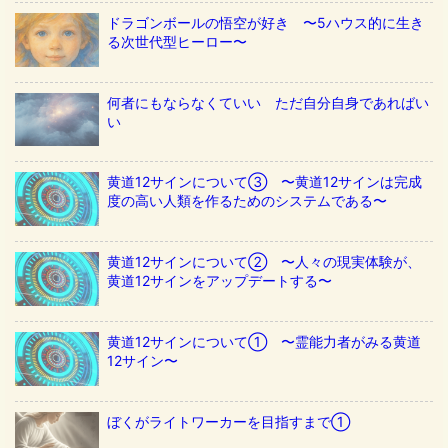
ドラゴンボールの悟空が好き 〜5ハウス的に生き
る次世代型ヒーロー〜
何者にもならなくていい ただ自分自身であればい
い
黄道12サインについて③ 〜黄道12サインは完成
度の高い人類を作るためのシステムである〜
黄道12サインについて② 〜人々の現実体験が、
黄道12サインをアップデートする〜
黄道12サインについて① 〜霊能力者がみる黄道
12サイン〜
ぼくがライトワーカーを目指すまで①