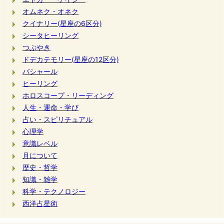
オムネク・オネク
クイナリー(星座の6区分)
シータヒーリング
つぶやき
ドデカテモリー(星座の12区分)
バシャール
ヒーリング
ホロスコープ・リーディング
人生・運命・学び
占い・スピリチュアル
心理学
意識レベル
月について
歴史・哲学
知識・雑学
科学・テクノロジー
西洋占星術