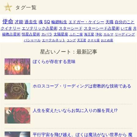
タグ一覧
使命
才能
過去生
魂
SQ
輪廻転生
エドガー・ケイシー
天職
自分のこと
クイナリー
エソテリック占星術
スターシード
スターシード占星術
いて座
月
秘教占星術
恒星占星術
カバラ
太陽星座
ふたご座
海王星
浄化
カルマ
リーディング
バシャール
エーテルネット
ユング
天王星
さそり座
おとめ座
星占いノート：最新記事
ぼくらが存在する意味
ホロスコープ・リーディングは密教的な技術である
人生を変えたいならお気に入りの服を買え!?
平行宇宙を飛び越え、ぼくは魔法がない世界から 魔