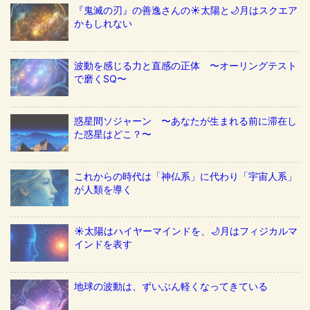
『鬼滅の刃』の善逸さんの☀️太陽と🌙月はスクエア
かもしれない
波動を感じる力と直感の正体 〜オーリングテスト
で磨くSQ〜
惑星間ソジャーン 〜あなたが生まれる前に滞在し
た惑星はどこ？〜
これからの時代は「神仏系」に代わり「宇宙人系」
が人類を導く
☀️太陽はハイヤーマインドを、🌙月はフィジカルマ
インドを表す
地球の波動は、ずいぶん軽くなってきている