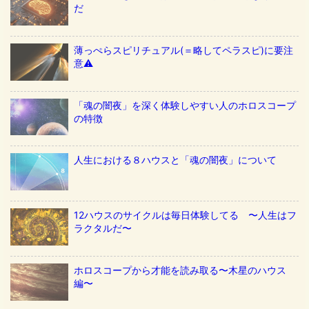
だ
薄っぺらスピリチュアル(＝略してペラスピ)に要注
意⚠️
「魂の闇夜」を深く体験しやすい人のホロスコープ
の特徴
人生における８ハウスと「魂の闇夜」について
12ハウスのサイクルは毎日体験してる 〜人生はフ
ラクタルだ〜
ホロスコープから才能を読み取る〜木星のハウス
編〜