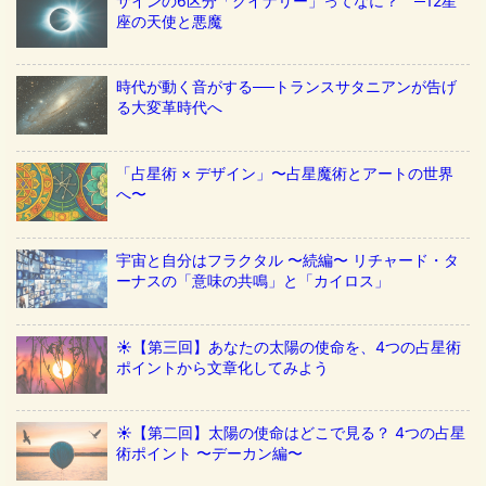
サインの6区分「クイナリー」ってなに？ ─12星
座の天使と悪魔
時代が動く音がする──トランスサタニアンが告げ
る大変革時代へ
「占星術 × デザイン」〜占星魔術とアートの世界
へ〜
宇宙と自分はフラクタル 〜続編〜 リチャード・タ
ーナスの「意味の共鳴」と「カイロス」
☀️【第三回】あなたの太陽の使命を、4つの占星術
ポイントから文章化してみよう
☀️【第二回】太陽の使命はどこで見る？ 4つの占星
術ポイント 〜デーカン編〜