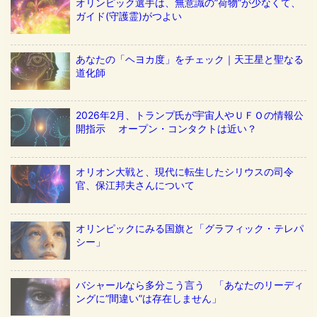
オリンピック選手は、無意識の”荷物”が少なくて、
ガイド(守護霊)がつよい
あなたの「ヘヨカ度」をチェック｜天王星と聖なる
道化師
2026年2月、トランプ氏が宇宙人やＵＦＯの情報公
開指示 オープン・コンタクトは近い？
オリオン大戦と、現代に転生したシリウスの司令
官、保江邦夫さんについて
オリンピックにみる国旗と「グラフィック・テレパ
シー」
バシャールなら多分こう言う 「あなたのリーディ
ングに”間違い”は存在しません」