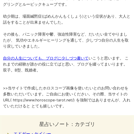
グリングとルービックキューブです。
幼少期は、場面緘黙症(ばめんかんもくしょう)という症状があり、大人と
話をすることが出来ませんでした。
その後も、パニック障害や鬱、強迫性障害など、だいたい全てやりまし
たが、 気功やエネルギーヒーリングを通して、少しづつ自分の人生を取
り戻していきました。
自分の人生についても、ブログに少しづつ書いて
いこうと思います。 こ
れまでの経験が誰かの役に立てばと思い、ブログを綴ってまいります。
双子。B型、既婚者。
>>当サイトで作成したホロスコープ画像を使いたいとのお問い合わせを
多数いただいています。ご自由にお使いください。その際、当サイトの
URL( https://www.horoscope-tarot.net/) を強制ではありませんが、入れ
ていただけると とても嬉しいです。
星占いノート：カテゴリ
エドガー・ケイシー