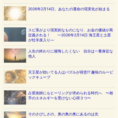
2026年2月14日、あなたの運命の現実化が始まる
スピ系がより現実的なものになり、お金の価値が再
定義される！ ––2026年2月14日 海王星と土星
が牡羊座入り––
人生の終わりに後悔したくない 自分は一番身近な
他人
天王星が効いてる人はパズルが得意!? 趣味のルービ
ックキューブ
占星術師にもヒーリングが求められる時代へ 〜相
手のエネルギーを受けない心得３つ〜
そのさびしさの、奥の奥の奥にあるのは光