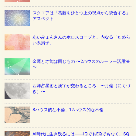
スクエアは「葛藤をひとつ上の視点から統合する」
アスペクト
あいみょんさんのホロスコープと、内なる「ためら
い系男子」
金運と才能は同じもの 〜2ハウスのルーラー活用法
〜
西洋占星術と漢字が交わるところ 〜月偏（にくづ
き）〜
8ハウス的な不倫、12ハウス的な不倫
AI時代に生き残るには——IQでもEQでもなく、SQ