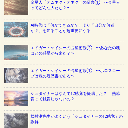
金星人「オムネク・オネク」の証言① 〜金星人
ってどんな人たち？〜
AI時代は「何ができるか？」より「自分が何者
か？」を知ることが超重要になる
エドガー・ケイシーの占星術観② 〜あなたの魂
はどの惑星から来た？〜
エドガー・ケイシーの占星術観① 〜ホロスコー
プは魂の履歴書である〜
シュタイナーはなんで12感覚を提唱した？ 熱感
覚って触覚じゃないの？
松村潔先生がよくいう「シュタイナーの12感覚」の
誤解