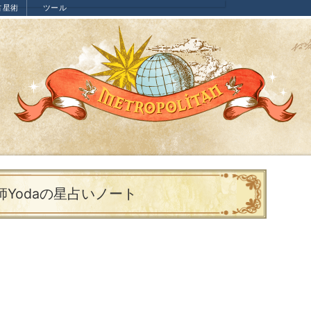
占星術
ツール
師Yodaの星占いノート