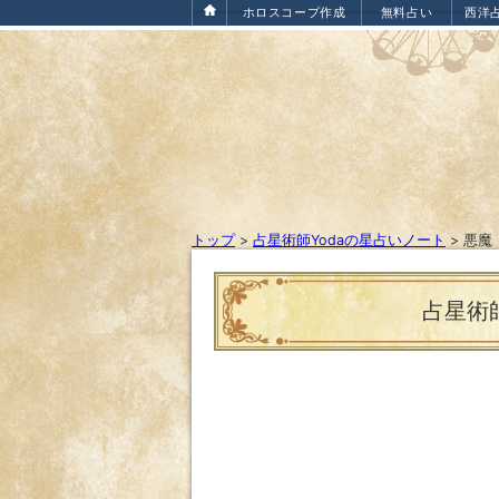
ホロスコープ作成
無料占い
西洋
トップ
>
占星術師Yodaの星占いノート
>
悪魔
占星術