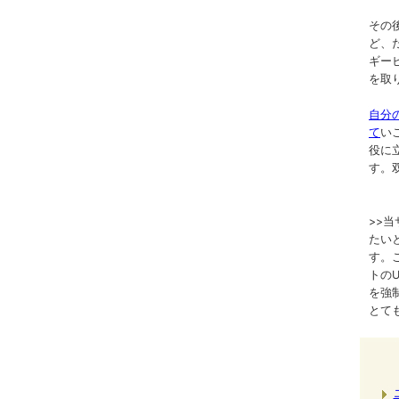
その
ど、
ギー
を取
自分
て
い
役に
す。
>>
たい
す。
トのURL
を強
とて