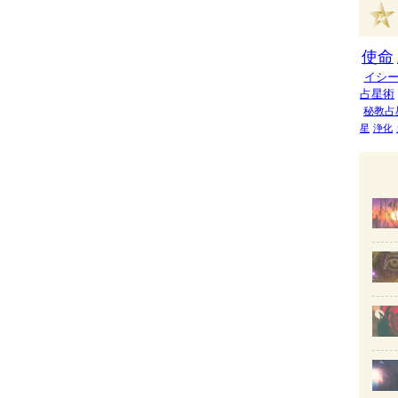
使命
イシ
占星術
秘教占
星
浄化