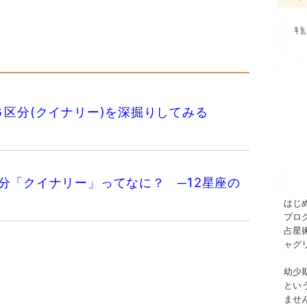
の６区分(クイナリー)を深掘りしてみる
分「クイナリー」ってなに？ ─12星座の
はじ
プロ
占星
ャグ
幼少
とい
ませ