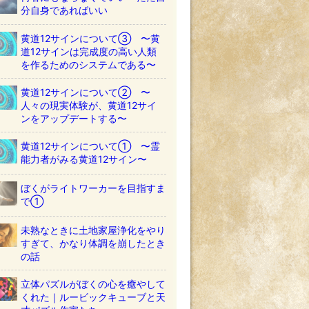
分自身であればいい
黄道12サインについて③ 〜黄
道12サインは完成度の高い人類
を作るためのシステムである〜
黄道12サインについて② 〜
人々の現実体験が、黄道12サイ
ンをアップデートする〜
黄道12サインについて① 〜霊
能力者がみる黄道12サイン〜
ぼくがライトワーカーを目指すま
で①
未熟なときに土地家屋浄化をやり
すぎて、かなり体調を崩したとき
の話
立体パズルがぼくの心を癒やして
くれた｜ルービックキューブと天