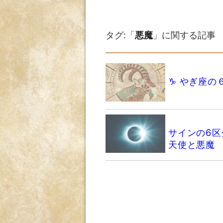
タグ:「
悪魔
」に関する記事
♑️ やぎ座
サインの6区
天使と悪魔