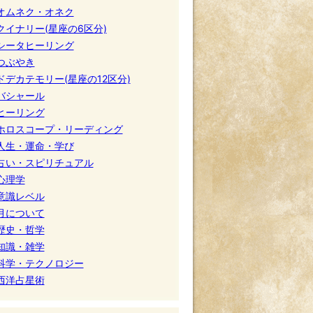
オムネク・オネク
クイナリー(星座の6区分)
シータヒーリング
つぶやき
ドデカテモリー(星座の12区分)
バシャール
ヒーリング
ホロスコープ・リーディング
人生・運命・学び
占い・スピリチュアル
心理学
意識レベル
月について
歴史・哲学
知識・雑学
科学・テクノロジー
西洋占星術