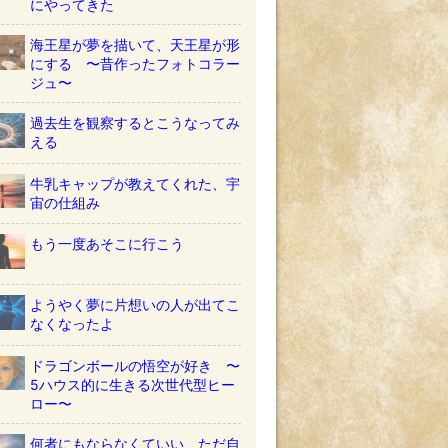
にやってきた
海王星が夢を描いて、天王星が形
にする 〜昔作ったフォトコラー
ジュ〜
過去生を観察するとこうなってみ
える
牛乳キャップが教えてくれた、宇
宙の仕組み
もう一度あそこに行こう
ようやく夢に片想いの人が出てこ
なくなったよ
ドラゴンボールの悟空が好き 〜
5ハウス的に生きる次世代型ヒー
ロー〜
何者にもならなくていい ただ自