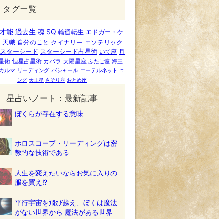
タグ一覧
才能
過去生
魂
SQ
輪廻転生
エドガー・ケ
ー
天職
自分のこと
クイナリー
エソテリック
スターシード
スターシード占星術
いて座
月
星術
恒星占星術
カバラ
太陽星座
ふたご座
海王
カルマ
リーディング
バシャール
エーテルネット
ユ
ング
天王星
さそり座
おとめ座
星占いノート：最新記事
ぼくらが存在する意味
ホロスコープ・リーディングは密
教的な技術である
人生を変えたいならお気に入りの
服を買え!?
平行宇宙を飛び越え、ぼくは魔法
がない世界から 魔法がある世界