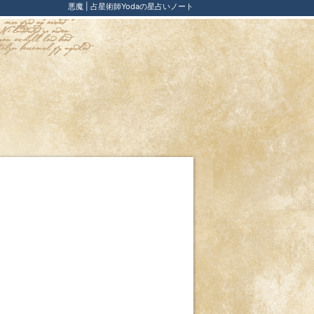
悪魔 | 占星術師Yodaの星占いノート