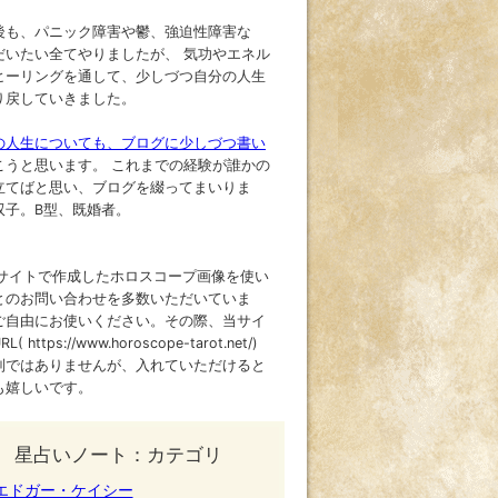
後も、パニック障害や鬱、強迫性障害な
だいたい全てやりましたが、 気功やエネル
ヒーリングを通して、少しづつ自分の人生
り戻していきました。
の人生についても、ブログに少しづつ書い
こうと思います。 これまでの経験が誰かの
立てばと思い、ブログを綴ってまいりま
双子。B型、既婚者。
当サイトで作成したホロスコープ画像を使い
とのお問い合わせを多数いただいていま
ご自由にお使いください。その際、当サイ
( https://www.horoscope-tarot.net/)
制ではありませんが、入れていただけると
も嬉しいです。
星占いノート：カテゴリ
エドガー・ケイシー