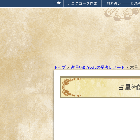
ホロスコープ作成
無料占い
西洋
トップ
>
占星術師Yodaの星占いノート
>
木星
占星術