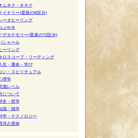
オムネク・オネク
クイナリー(星座の6区分)
シータヒーリング
つぶやき
ドデカテモリー(星座の12区分)
バシャール
ヒーリング
ホロスコープ・リーディング
人生・運命・学び
占い・スピリチュアル
心理学
意識レベル
月について
歴史・哲学
知識・雑学
科学・テクノロジー
西洋占星術