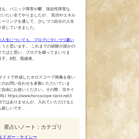
後も、パニック障害や鬱、強迫性障害な
だいたい全てやりましたが、 気功やエネル
ヒーリングを通して、少しづつ自分の人生
り戻していきました。
の人生についても、ブログに少しづつ書い
こうと思います。 これまでの経験が誰かの
立てばと思い、ブログを綴ってまいりま
双子。B型、既婚者。
当サイトで作成したホロスコープ画像を使い
とのお問い合わせを多数いただいていま
ご自由にお使いください。その際、当サイ
( https://www.horoscope-tarot.net/)
制ではありませんが、入れていただけると
も嬉しいです。
星占いノート：カテゴリ
エドガー・ケイシー