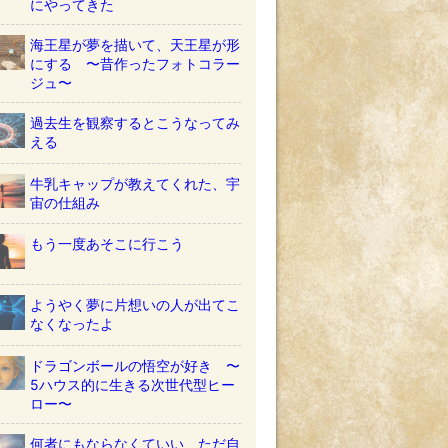
にやってきた
海王星が夢を描いて、天王星が形
にする 〜昔作ったフォトコラー
ジュ〜
過去生を観察するとこうなってみ
える
牛乳キャップが教えてくれた、宇
宙の仕組み
もう一度あそこに行こう
ようやく夢に片想いの人が出てこ
なくなったよ
ドラゴンボールの悟空が好き 〜
5ハウス的に生きる次世代型ヒー
ロー〜
何者にもならなくていい ただ自