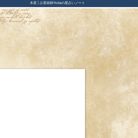
木星 | 占星術師Yodaの星占いノート