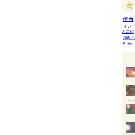
使命
イシ
占星術
秘教占
星
浄化