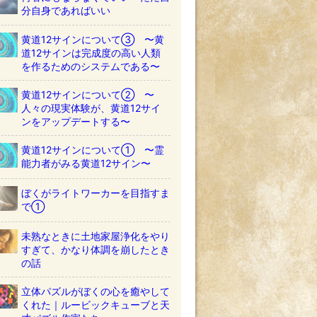
分自身であればいい
黄道12サインについて③ 〜黄
道12サインは完成度の高い人類
を作るためのシステムである〜
黄道12サインについて② 〜
人々の現実体験が、黄道12サイ
ンをアップデートする〜
黄道12サインについて① 〜霊
能力者がみる黄道12サイン〜
ぼくがライトワーカーを目指すま
で①
未熟なときに土地家屋浄化をやり
すぎて、かなり体調を崩したとき
の話
立体パズルがぼくの心を癒やして
くれた｜ルービックキューブと天