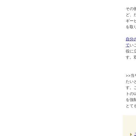
その
ど、
ギー
を取
自分
て
い
役に
す。
>>
たい
す。
トのURL
を強
とて