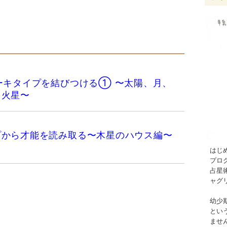
ーキタイプを結びつける① 〜太陽、月、
、火星〜
プから才能を読み取る〜木星のハウス編〜
はじ
プロ
占星
ャグ
幼少
とい
ませ