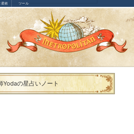
占星術
ツール
師Yodaの星占いノート