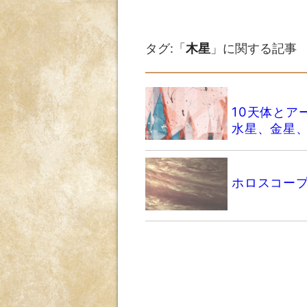
タグ:「
木星
」に関する記事
10天体とア
水星、金星
ホロスコー