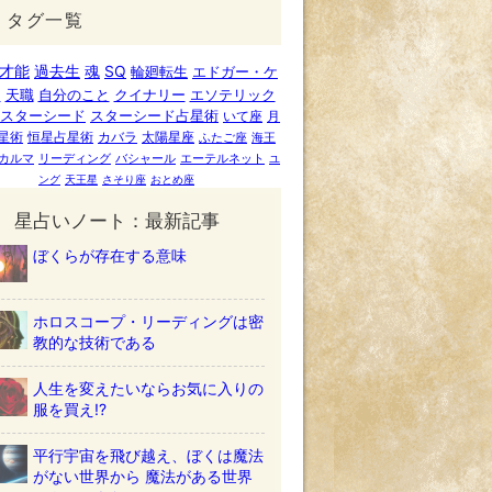
タグ一覧
才能
過去生
魂
SQ
輪廻転生
エドガー・ケ
ー
天職
自分のこと
クイナリー
エソテリック
スターシード
スターシード占星術
いて座
月
星術
恒星占星術
カバラ
太陽星座
ふたご座
海王
カルマ
リーディング
バシャール
エーテルネット
ユ
ング
天王星
さそり座
おとめ座
星占いノート：最新記事
ぼくらが存在する意味
ホロスコープ・リーディングは密
教的な技術である
人生を変えたいならお気に入りの
服を買え!?
平行宇宙を飛び越え、ぼくは魔法
がない世界から 魔法がある世界