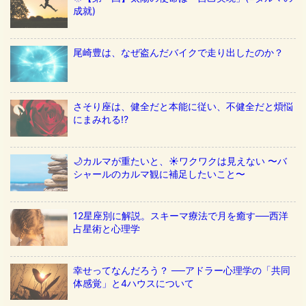
成就)
尾崎豊は、なぜ盗んだバイクで走り出したのか？
さそり座は、健全だと本能に従い、不健全だと煩悩
にまみれる!?
🌙カルマが重たいと、☀️ワクワクは見えない 〜バ
シャールのカルマ観に補足したいこと〜
12星座別に解説。スキーマ療法で月を癒す──西洋
占星術と心理学
幸せってなんだろう？ ──アドラー心理学の「共同
体感覚」と4ハウスについて