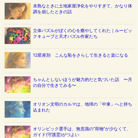
未熟なときに土地家屋浄化をやりすぎて、かなり体
調を崩したときの話
立体パズルがぼくの心を癒やしてくれた｜ルービッ
クキューブと天才パズル作家たち
12星座別 こんな恥をさらして生きると楽になる
ちゃんとしないほうが魅力的だと気づいた話 〜月
の自分で生きてみる〜
オリオン文明のカルマは、地球の「中東」へと持ち
込まれた
オリンピック選手は、無意識の”荷物”が少なくて、
ガイド(守護霊)がつよい