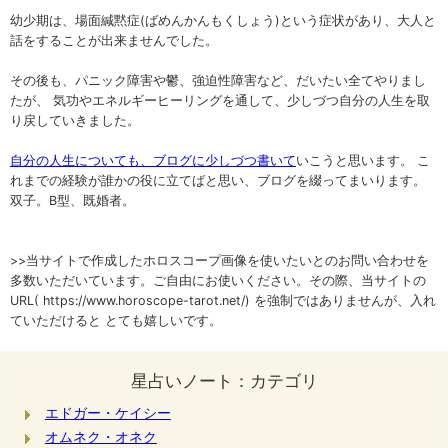
幼少期は、場面緘黙症(ばめんかんもくしょう)という症状があり、大人と
話をすることが出来ませんでした。
その後も、パニック障害や鬱、強迫性障害など、だいたい全てやりまし
たが、 気功やエネルギーヒーリングを通して、少しづつ自分の人生を取
り戻していきました。
自分の人生についても、ブログに少しづつ書いて
いこうと思います。 こ
れまでの経験が誰かの役に立てばと思い、ブログを綴ってまいります。
双子。B型、既婚者。
>>当サイトで作成したホロスコープ画像を使いたいとのお問い合わせを
多数いただいています。ご自由にお使いください。その際、当サイトの
URL( https://www.horoscope-tarot.net/) を強制ではありませんが、入れ
ていただけると とても嬉しいです。
星占いノート：カテゴリ
エドガー・ケイシー
オムネク・オネク