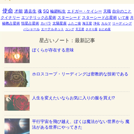
使命
才能
過去生
魂
SQ
輪廻転生
エドガー・ケイシー
天職
自分のこと
クイナリー
エソテリック占星術
スターシード
スターシード占星術
いて座
月
秘教占星術
恒星占星術
カバラ
太陽星座
ふたご座
海王星
浄化
カルマ
リーディング
バシャール
エーテルネット
ユング
天王星
さそり座
おとめ座
星占いノート：最新記事
ぼくらが存在する意味
ホロスコープ・リーディングは密教的な技術である
人生を変えたいならお気に入りの服を買え!?
平行宇宙を飛び越え、ぼくは魔法がない世界から 魔
法がある世界にやってきた