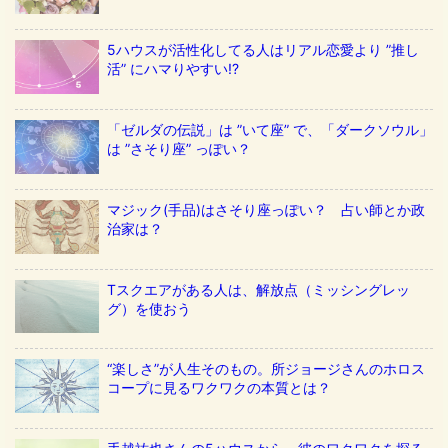
5ハウスが活性化してる人はリアル恋愛より ”推し
活” にハマりやすい!?
「ゼルダの伝説」は ”いて座” で、「ダークソウル」
は ”さそり座” っぽい？
マジック(手品)はさそり座っぽい？ 占い師とか政
治家は？
Tスクエアがある人は、解放点（ミッシングレッ
グ）を使おう
“楽しさ”が人生そのもの。所ジョージさんのホロス
コープに見るワクワクの本質とは？