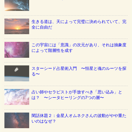
生きる道は、天によって完璧に決められていて、完
全に自由だ
この宇宙には「意識」の次元があり、それは抽象度
によって階層性を成す
スターシード占星術入門 〜恒星と魂のルーツを探
る〜
占い師やセラピストが手放すべき「思い込み」と
は？ 〜シータヒーリングの7つの層〜
閑話休題２：金星人オムネクさんの波動がやや重た
いのはなぜ？