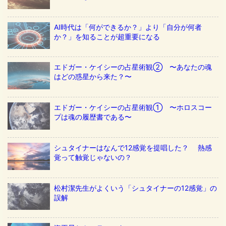
AI時代は「何ができるか？」より「自分が何者
か？」を知ることが超重要になる
エドガー・ケイシーの占星術観② 〜あなたの魂
はどの惑星から来た？〜
エドガー・ケイシーの占星術観① 〜ホロスコー
プは魂の履歴書である〜
シュタイナーはなんで12感覚を提唱した？ 熱感
覚って触覚じゃないの？
松村潔先生がよくいう「シュタイナーの12感覚」の
誤解