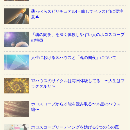
薄っぺらスピリチュアル(＝略してペラスピ)に要注
意⚠️
「魂の闇夜」を深く体験しやすい人のホロスコープ
の特徴
人生における８ハウスと「魂の闇夜」について
12ハウスのサイクルは毎日体験してる 〜人生はフ
ラクタルだ〜
ホロスコープから才能を読み取る〜木星のハウス
編〜
ホロスコープリーディングを妨げる3つの心の罠