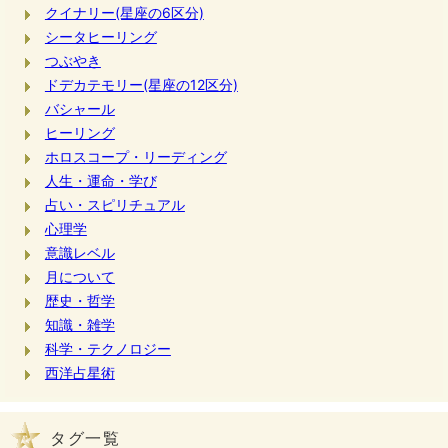
クイナリー(星座の6区分)
シータヒーリング
つぶやき
ドデカテモリー(星座の12区分)
バシャール
ヒーリング
ホロスコープ・リーディング
人生・運命・学び
占い・スピリチュアル
心理学
意識レベル
月について
歴史・哲学
知識・雑学
科学・テクノロジー
西洋占星術
タグ一覧