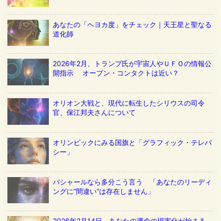
あなたの「ヘヨカ度」をチェック｜天王星と聖なる
道化師
2026年2月、トランプ氏が宇宙人やＵＦＯの情報公
開指示 オープン・コンタクトは近い？
オリオン大戦と、現代に転生したシリウスの司令
官、保江邦夫さんについて
オリンピックにみる国旗と「グラフィック・テレパ
シー」
バシャールなら多分こう言う 「あなたのリーディ
ングに”間違い”は存在しません」
2026年2月14日、あなたの運命の現実化が始まる