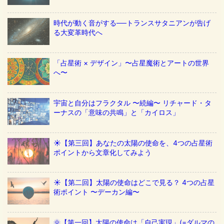
時代が動く音がする──トランスサタニアンが告げ
る大変革時代へ
「占星術 × デザイン」〜占星魔術とアートの世界
へ〜
宇宙と自分はフラクタル 〜続編〜 リチャード・タ
ーナスの「意味の共鳴」と「カイロス」
☀️【第三回】あなたの太陽の使命を、4つの占星術
ポイントから文章化してみよう
☀️【第二回】太陽の使命はどこで見る？ 4つの占星
術ポイント 〜デーカン編〜
🌞【第一回】太陽の使命は「自己実現」(=ダルマの