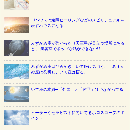
11ハウスは遠隔ヒーリングなどのスピリチュアルを
表すハウスになる
みずがめ座が強かったり天王星が目立つ場所にある
と、 美容室でポップな話ができない!?
みずがめ座はひらめき、いて座は気づく。 みずが
め座は発明し、いて座は悟る。
いて座の本質─「外国」と「哲学」はつながってる
ヒーラーやセラピストに向いてるホロスコープのポ
イント