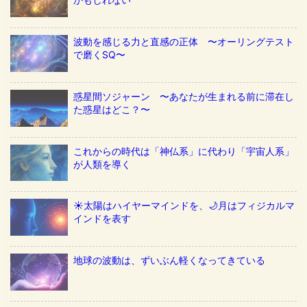
波動を感じる力と直感の正体 〜オーリングテスト
で磨くSQ〜
惑星間ソジャーン 〜あなたが生まれる前に滞在し
た惑星はどこ？〜
これからの時代は「神仏系」に代わり「宇宙人系」
が人類を導く
☀️太陽はハイヤーマインドを、🌙月はフィジカルマ
インドを表す
地球の波動は、ずいぶん軽くなってきている