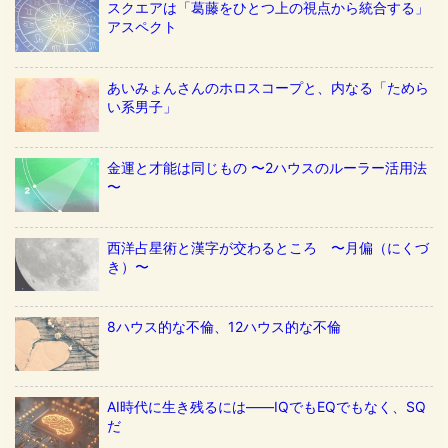
スクエアは「葛藤をひとつ上の視点から統合する」
アスペクト
あいみょんさんのホロスコープと、内なる「ためら
い系男子」
金運と才能は同じもの 〜2ハウスのルーラー活用法
〜
西洋占星術と漢字が交わるところ 〜月偏（にくづ
き）〜
8ハウス的な不倫、12ハウス的な不倫
AI時代に生き残るには——IQでもEQでもなく、SQ
だ