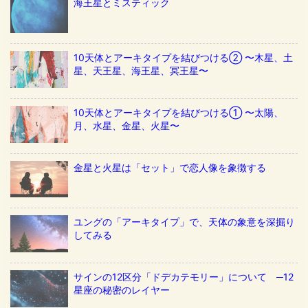
海王星とミスティック
10天体とアーキタイプを結びつける② 〜木星、土
星、天王星、海王星、冥王星〜
10天体とアーキタイプを結びつける① 〜太陽、
月、水星、金星、火星〜
金星と火星は「セット」で恋人像を象徴する
ユングの「アーキタイプ」で、天体の象意を深掘り
してみる
サインの12区分「ドデカテモリー」について ─12
星座の秘密のレイヤー