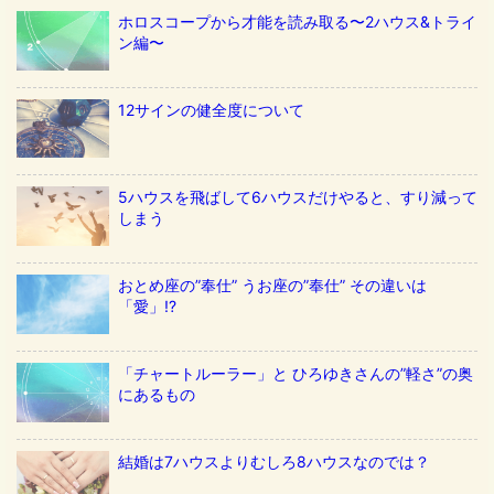
ホロスコープから才能を読み取る〜2ハウス&トライ
ン編〜
12サインの健全度について
5ハウスを飛ばして6ハウスだけやると、すり減って
しまう
おとめ座の”奉仕” うお座の”奉仕” その違いは
「愛」!?
「チャートルーラー」と ひろゆきさんの”軽さ”の奥
にあるもの
結婚は7ハウスよりむしろ8ハウスなのでは？