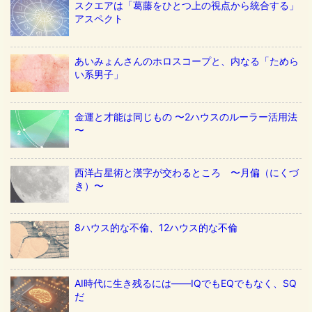
スクエアは「葛藤をひとつ上の視点から統合する」
アスペクト
あいみょんさんのホロスコープと、内なる「ためら
い系男子」
金運と才能は同じもの 〜2ハウスのルーラー活用法
〜
西洋占星術と漢字が交わるところ 〜月偏（にくづ
き）〜
8ハウス的な不倫、12ハウス的な不倫
AI時代に生き残るには——IQでもEQでもなく、SQ
だ