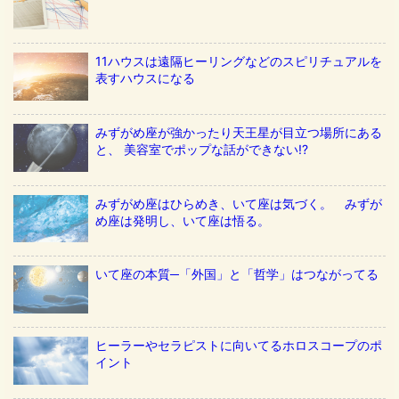
11ハウスは遠隔ヒーリングなどのスピリチュアルを
表すハウスになる
みずがめ座が強かったり天王星が目立つ場所にある
と、 美容室でポップな話ができない!?
みずがめ座はひらめき、いて座は気づく。 みずが
め座は発明し、いて座は悟る。
いて座の本質─「外国」と「哲学」はつながってる
ヒーラーやセラピストに向いてるホロスコープのポ
イント