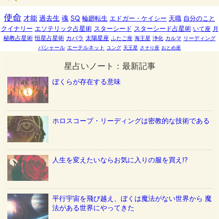
使命
才能
過去生
魂
SQ
輪廻転生
エドガー・ケイシー
天職
自分のこと
クイナリー
エソテリック占星術
スターシード
スターシード占星術
いて座
月
秘教占星術
恒星占星術
カバラ
太陽星座
ふたご座
海王星
浄化
カルマ
リーディング
バシャール
エーテルネット
ユング
天王星
さそり座
おとめ座
星占いノート：最新記事
ぼくらが存在する意味
ホロスコープ・リーディングは密教的な技術である
人生を変えたいならお気に入りの服を買え!?
平行宇宙を飛び越え、ぼくは魔法がない世界から 魔
法がある世界にやってきた