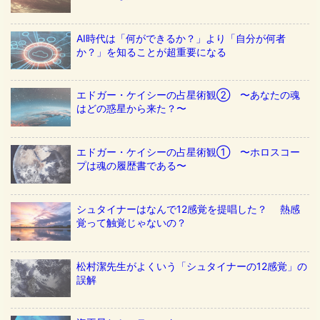
AI時代は「何ができるか？」より「自分が何者
か？」を知ることが超重要になる
エドガー・ケイシーの占星術観② 〜あなたの魂
はどの惑星から来た？〜
エドガー・ケイシーの占星術観① 〜ホロスコー
プは魂の履歴書である〜
シュタイナーはなんで12感覚を提唱した？ 熱感
覚って触覚じゃないの？
松村潔先生がよくいう「シュタイナーの12感覚」の
誤解