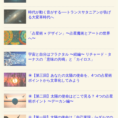
時代が動く音がする──トランスサタニアンが告げ
る大変革時代へ
「占星術 × デザイン」〜占星魔術とアートの世界
へ〜
宇宙と自分はフラクタル 〜続編〜 リチャード・タ
ーナスの「意味の共鳴」と「カイロス」
☀️【第三回】あなたの太陽の使命を、4つの占星術
ポイントから文章化してみよう
☀️【第二回】太陽の使命はどこで見る？ 4つの占星
術ポイント 〜デーカン編〜
🌞【第一回】太陽の使命は「自己実現」(=ダルマの