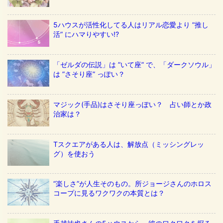
5ハウスが活性化してる人はリアル恋愛より ”推し
活” にハマりやすい!?
「ゼルダの伝説」は ”いて座” で、「ダークソウル」
は ”さそり座” っぽい？
マジック(手品)はさそり座っぽい？ 占い師とか政
治家は？
Tスクエアがある人は、解放点（ミッシングレッ
グ）を使おう
“楽しさ”が人生そのもの。所ジョージさんのホロス
コープに見るワクワクの本質とは？