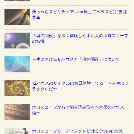
薄っぺらスピリチュアル(＝略してペラスピ)に要注
意⚠️
「魂の闇夜」を深く体験しやすい人のホロスコープ
の特徴
人生における８ハウスと「魂の闇夜」について
12ハウスのサイクルは毎日体験してる 〜人生はフ
ラクタルだ〜
ホロスコープから才能を読み取る〜木星のハウス
編〜
ホロスコープリーディングを妨げる3つの心の罠