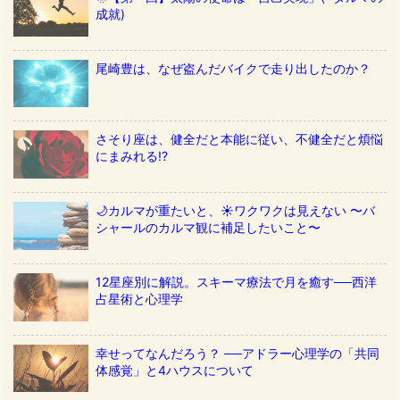
成就)
尾崎豊は、なぜ盗んだバイクで走り出したのか？
さそり座は、健全だと本能に従い、不健全だと煩悩
にまみれる!?
🌙カルマが重たいと、☀️ワクワクは見えない 〜バ
シャールのカルマ観に補足したいこと〜
12星座別に解説。スキーマ療法で月を癒す──西洋
占星術と心理学
幸せってなんだろう？ ──アドラー心理学の「共同
体感覚」と4ハウスについて