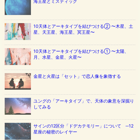
海王星とミスティック
10天体とアーキタイプを結びつける② 〜木星、土
星、天王星、海王星、冥王星〜
10天体とアーキタイプを結びつける① 〜太陽、
月、水星、金星、火星〜
金星と火星は「セット」で恋人像を象徴する
ユングの「アーキタイプ」で、天体の象意を深掘り
してみる
サインの12区分「ドデカテモリー」について ─12
星座の秘密のレイヤー