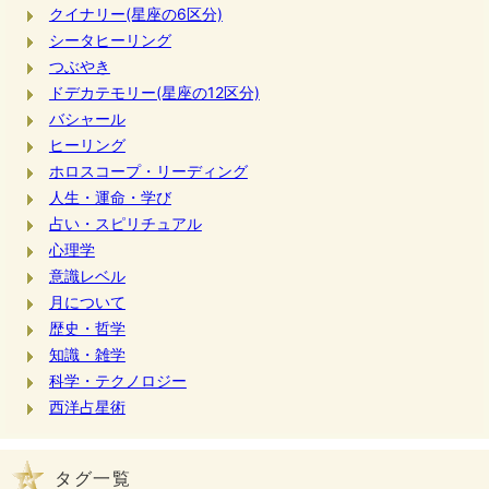
クイナリー(星座の6区分)
シータヒーリング
つぶやき
ドデカテモリー(星座の12区分)
バシャール
ヒーリング
ホロスコープ・リーディング
人生・運命・学び
占い・スピリチュアル
心理学
意識レベル
月について
歴史・哲学
知識・雑学
科学・テクノロジー
西洋占星術
タグ一覧