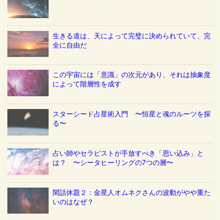
生きる道は、天によって完璧に決められていて、完
全に自由だ
この宇宙には「意識」の次元があり、それは抽象度
によって階層性を成す
スターシード占星術入門 〜恒星と魂のルーツを探
る〜
占い師やセラピストが手放すべき「思い込み」と
は？ 〜シータヒーリングの7つの層〜
閑話休題２：金星人オムネクさんの波動がやや重た
いのはなぜ？