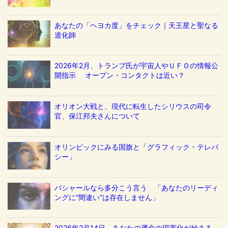
あなたの「ヘヨカ度」をチェック｜天王星と聖なる
道化師
2026年2月、トランプ氏が宇宙人やＵＦＯの情報公
開指示 オープン・コンタクトは近い？
オリオン大戦と、現代に転生したシリウスの司令
官、保江邦夫さんについて
オリンピックにみる国旗と「グラフィック・テレパ
シー」
バシャールなら多分こう言う 「あなたのリーディ
ングに”間違い”は存在しません」
2026年2月14日、あなたの運命の現実化が始まる