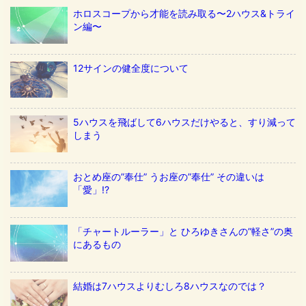
ホロスコープから才能を読み取る〜2ハウス&トライ
ン編〜
12サインの健全度について
5ハウスを飛ばして6ハウスだけやると、すり減って
しまう
おとめ座の”奉仕” うお座の”奉仕” その違いは
「愛」!?
「チャートルーラー」と ひろゆきさんの”軽さ”の奥
にあるもの
結婚は7ハウスよりむしろ8ハウスなのでは？