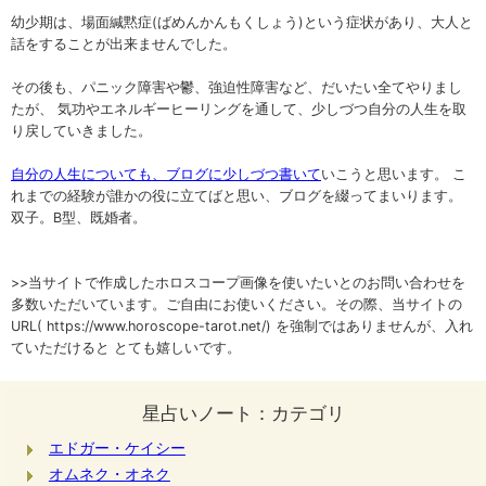
幼少期は、場面緘黙症(ばめんかんもくしょう)という症状があり、大人と
話をすることが出来ませんでした。
その後も、パニック障害や鬱、強迫性障害など、だいたい全てやりまし
たが、 気功やエネルギーヒーリングを通して、少しづつ自分の人生を取
り戻していきました。
自分の人生についても、ブログに少しづつ書いて
いこうと思います。 こ
れまでの経験が誰かの役に立てばと思い、ブログを綴ってまいります。
双子。B型、既婚者。
>>当サイトで作成したホロスコープ画像を使いたいとのお問い合わせを
多数いただいています。ご自由にお使いください。その際、当サイトの
URL( https://www.horoscope-tarot.net/) を強制ではありませんが、入れ
ていただけると とても嬉しいです。
星占いノート：カテゴリ
エドガー・ケイシー
オムネク・オネク