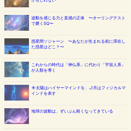
波動を感じる力と直感の正体 〜オーリングテスト
で磨くSQ〜
惑星間ソジャーン 〜あなたが生まれる前に滞在し
た惑星はどこ？〜
これからの時代は「神仏系」に代わり「宇宙人系」
が人類を導く
☀️太陽はハイヤーマインドを、🌙月はフィジカルマ
インドを表す
地球の波動は、ずいぶん軽くなってきている