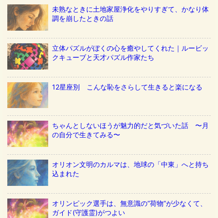
未熟なときに土地家屋浄化をやりすぎて、かなり体
調を崩したときの話
立体パズルがぼくの心を癒やしてくれた｜ルービッ
クキューブと天才パズル作家たち
12星座別 こんな恥をさらして生きると楽になる
ちゃんとしないほうが魅力的だと気づいた話 〜月
の自分で生きてみる〜
オリオン文明のカルマは、地球の「中東」へと持ち
込まれた
オリンピック選手は、無意識の”荷物”が少なくて、
ガイド(守護霊)がつよい