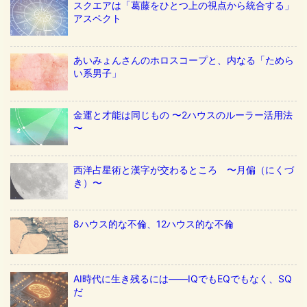
スクエアは「葛藤をひとつ上の視点から統合する」
アスペクト
あいみょんさんのホロスコープと、内なる「ためら
い系男子」
金運と才能は同じもの 〜2ハウスのルーラー活用法
〜
西洋占星術と漢字が交わるところ 〜月偏（にくづ
き）〜
8ハウス的な不倫、12ハウス的な不倫
AI時代に生き残るには——IQでもEQでもなく、SQ
だ