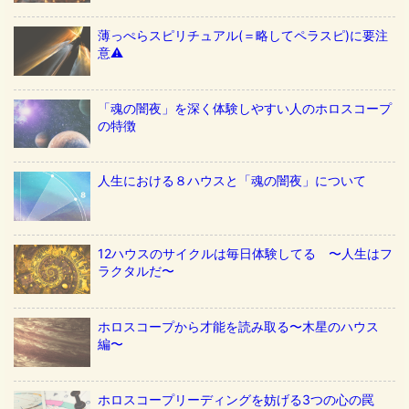
薄っぺらスピリチュアル(＝略してペラスピ)に要注
意⚠️
「魂の闇夜」を深く体験しやすい人のホロスコープ
の特徴
人生における８ハウスと「魂の闇夜」について
12ハウスのサイクルは毎日体験してる 〜人生はフ
ラクタルだ〜
ホロスコープから才能を読み取る〜木星のハウス
編〜
ホロスコープリーディングを妨げる3つの心の罠