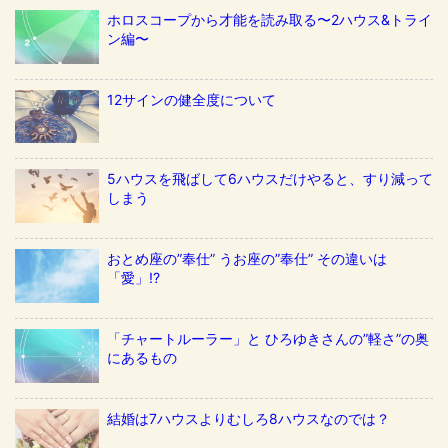
ホロスコープから才能を読み取る〜2ハウス&トライ
ン編〜
12サインの健全度について
5ハウスを飛ばして6ハウスだけやると、すり減って
しまう
おとめ座の”奉仕” うお座の”奉仕” その違いは
「愛」!?
「チャートルーラー」と ひろゆきさんの”軽さ”の奥
にあるもの
結婚は7ハウスよりむしろ8ハウスなのでは？