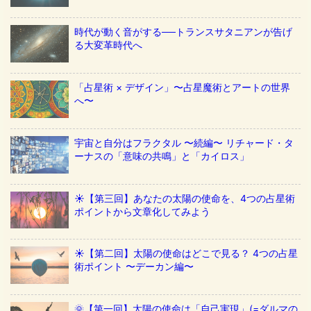
時代が動く音がする──トランスサタニアンが告げ
る大変革時代へ
「占星術 × デザイン」〜占星魔術とアートの世界
へ〜
宇宙と自分はフラクタル 〜続編〜 リチャード・タ
ーナスの「意味の共鳴」と「カイロス」
☀️【第三回】あなたの太陽の使命を、4つの占星術
ポイントから文章化してみよう
☀️【第二回】太陽の使命はどこで見る？ 4つの占星
術ポイント 〜デーカン編〜
🌞【第一回】太陽の使命は「自己実現」(=ダルマの