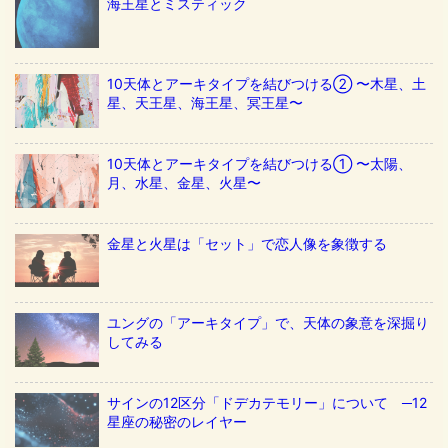
海王星とミスティック
10天体とアーキタイプを結びつける② 〜木星、土
星、天王星、海王星、冥王星〜
10天体とアーキタイプを結びつける① 〜太陽、
月、水星、金星、火星〜
金星と火星は「セット」で恋人像を象徴する
ユングの「アーキタイプ」で、天体の象意を深掘り
してみる
サインの12区分「ドデカテモリー」について ─12
星座の秘密のレイヤー