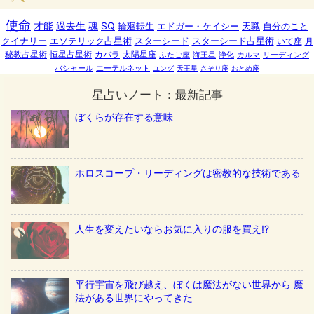
使命
才能
過去生
魂
SQ
輪廻転生
エドガー・ケイシー
天職
自分のこと
クイナリー
エソテリック占星術
スターシード
スターシード占星術
いて座
月
秘教占星術
恒星占星術
カバラ
太陽星座
ふたご座
海王星
浄化
カルマ
リーディング
バシャール
エーテルネット
ユング
天王星
さそり座
おとめ座
星占いノート：最新記事
ぼくらが存在する意味
ホロスコープ・リーディングは密教的な技術である
人生を変えたいならお気に入りの服を買え!?
平行宇宙を飛び越え、ぼくは魔法がない世界から 魔
法がある世界にやってきた