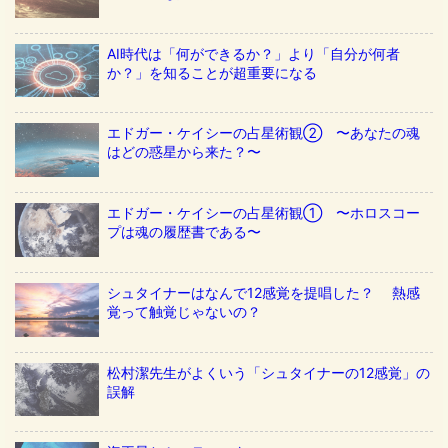
AI時代は「何ができるか？」より「自分が何者
か？」を知ることが超重要になる
エドガー・ケイシーの占星術観② 〜あなたの魂
はどの惑星から来た？〜
エドガー・ケイシーの占星術観① 〜ホロスコー
プは魂の履歴書である〜
シュタイナーはなんで12感覚を提唱した？ 熱感
覚って触覚じゃないの？
松村潔先生がよくいう「シュタイナーの12感覚」の
誤解