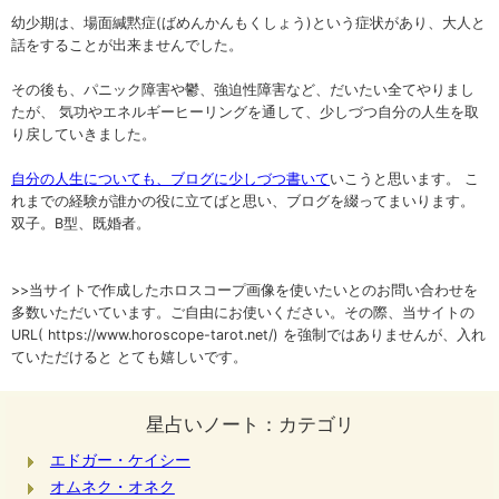
幼少期は、場面緘黙症(ばめんかんもくしょう)という症状があり、大人と
話をすることが出来ませんでした。
その後も、パニック障害や鬱、強迫性障害など、だいたい全てやりまし
たが、 気功やエネルギーヒーリングを通して、少しづつ自分の人生を取
り戻していきました。
自分の人生についても、ブログに少しづつ書いて
いこうと思います。 こ
れまでの経験が誰かの役に立てばと思い、ブログを綴ってまいります。
双子。B型、既婚者。
>>当サイトで作成したホロスコープ画像を使いたいとのお問い合わせを
多数いただいています。ご自由にお使いください。その際、当サイトの
URL( https://www.horoscope-tarot.net/) を強制ではありませんが、入れ
ていただけると とても嬉しいです。
星占いノート：カテゴリ
エドガー・ケイシー
オムネク・オネク