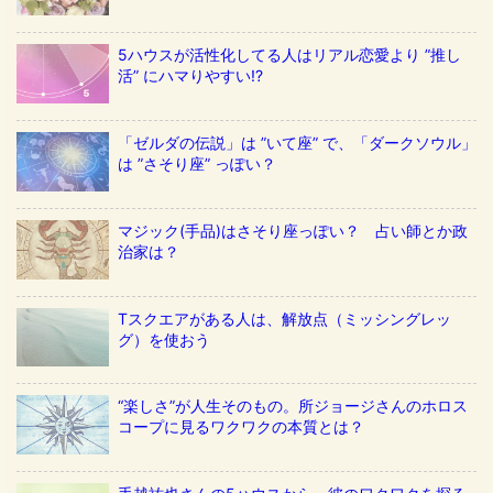
5ハウスが活性化してる人はリアル恋愛より ”推し
活” にハマりやすい!?
「ゼルダの伝説」は ”いて座” で、「ダークソウル」
は ”さそり座” っぽい？
マジック(手品)はさそり座っぽい？ 占い師とか政
治家は？
Tスクエアがある人は、解放点（ミッシングレッ
グ）を使おう
“楽しさ”が人生そのもの。所ジョージさんのホロス
コープに見るワクワクの本質とは？