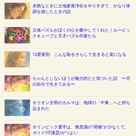
未熟なときに土地家屋浄化をやりすぎて、かなり体
調を崩したときの話
立体パズルがぼくの心を癒やしてくれた｜ルービッ
クキューブと天才パズル作家たち
12星座別 こんな恥をさらして生きると楽になる
ちゃんとしないほうが魅力的だと気づいた話 〜月
の自分で生きてみる〜
オリオン文明のカルマは、地球の「中東」へと持ち
込まれた
オリンピック選手は、無意識の”荷物”が少なくて、
ガイド(守護霊)がつよい