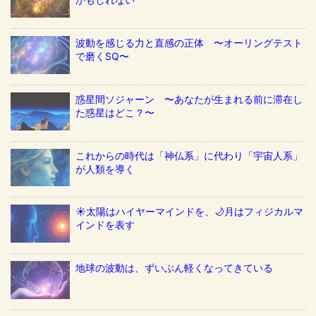
波動を感じる力と直感の正体 〜オーリングテスト
で磨くSQ〜
惑星間ソジャーン 〜あなたが生まれる前に滞在し
た惑星はどこ？〜
これからの時代は「神仏系」に代わり「宇宙人系」
が人類を導く
☀️太陽はハイヤーマインドを、🌙月はフィジカルマ
インドを表す
地球の波動は、ずいぶん軽くなってきている