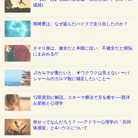
成就)
尾崎豊は、なぜ盗んだバイクで走り出したのか？
さそり座は、健全だと本能に従い、不健全だと煩悩
にまみれる!?
🌙カルマが重たいと、☀️ワクワクは見えない 〜バ
シャールのカルマ観に補足したいこと〜
12星座別に解説。スキーマ療法で月を癒す──西洋
占星術と心理学
幸せってなんだろう？ ──アドラー心理学の「共同
体感覚」と4ハウスについて