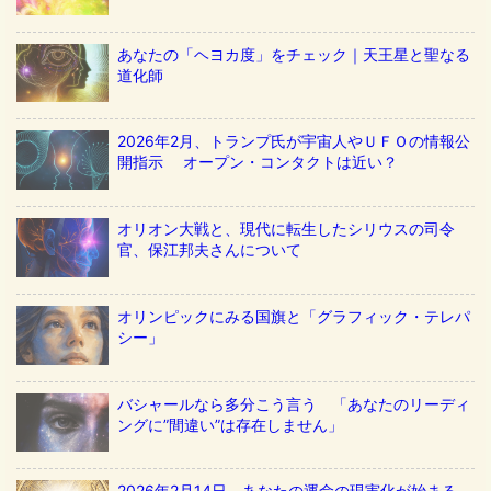
あなたの「ヘヨカ度」をチェック｜天王星と聖なる
道化師
2026年2月、トランプ氏が宇宙人やＵＦＯの情報公
開指示 オープン・コンタクトは近い？
オリオン大戦と、現代に転生したシリウスの司令
官、保江邦夫さんについて
オリンピックにみる国旗と「グラフィック・テレパ
シー」
バシャールなら多分こう言う 「あなたのリーディ
ングに”間違い”は存在しません」
2026年2月14日、あなたの運命の現実化が始まる