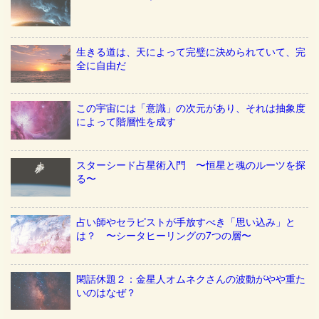
生きる道は、天によって完璧に決められていて、完
全に自由だ
この宇宙には「意識」の次元があり、それは抽象度
によって階層性を成す
スターシード占星術入門 〜恒星と魂のルーツを探
る〜
占い師やセラピストが手放すべき「思い込み」と
は？ 〜シータヒーリングの7つの層〜
閑話休題２：金星人オムネクさんの波動がやや重た
いのはなぜ？