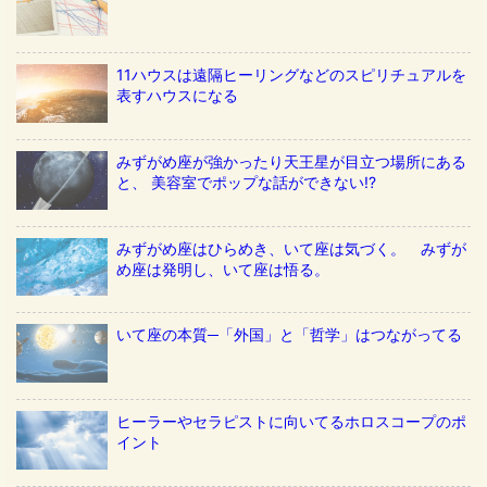
11ハウスは遠隔ヒーリングなどのスピリチュアルを
表すハウスになる
みずがめ座が強かったり天王星が目立つ場所にある
と、 美容室でポップな話ができない!?
みずがめ座はひらめき、いて座は気づく。 みずが
め座は発明し、いて座は悟る。
いて座の本質─「外国」と「哲学」はつながってる
ヒーラーやセラピストに向いてるホロスコープのポ
イント