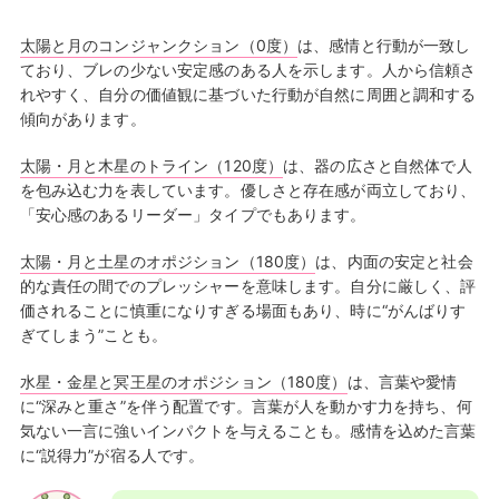
太陽と月のコンジャンクション（0度）
は、感情と行動が一致し
ており、ブレの少ない安定感のある人を示します。人から信頼さ
れやすく、自分の価値観に基づいた行動が自然に周囲と調和する
傾向があります。
太陽・月と木星のトライン（120度）
は、器の広さと自然体で人
を包み込む力を表しています。優しさと存在感が両立しており、
「安心感のあるリーダー」タイプでもあります。
太陽・月と土星のオポジション（180度）
は、内面の安定と社会
的な責任の間でのプレッシャーを意味します。自分に厳しく、評
価されることに慎重になりすぎる場面もあり、時に“がんばりす
ぎてしまう”ことも。
水星・金星と冥王星のオポジション（180度）
は、言葉や愛情
に“深みと重さ”を伴う配置です。言葉が人を動かす力を持ち、何
気ない一言に強いインパクトを与えることも。感情を込めた言葉
に“説得力”が宿る人です。