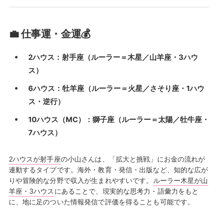
💼 仕事運・金運💰
2ハウス：射手座（ルーラー＝木星／山羊座・3ハウ
ス）
6ハウス：牡羊座（ルーラー＝火星／さそり座・1ハウ
ス・逆行）
10ハウス（MC）：獅子座（ルーラー＝太陽／牡牛座・
7ハウス）
2ハウスが射手座
の小山さんは、「拡大と挑戦」にお金の流れが
連動するタイプです。海外・教育・発信・出版など、知的な広が
りや冒険的な分野で収入が生まれやすいです。
ルーラー木星が山
羊座・3ハウス
にあることで、現実的な思考力・語彙力をもと
に、地に足のついた情報発信で評価を得ることも可能です。