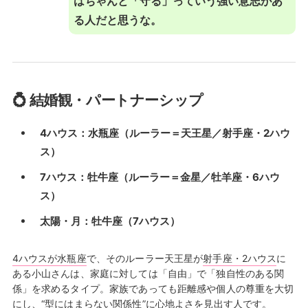
はちゃんと「守る」っていう強い意志があ
る人だと思うな。
💍 結婚観・パートナーシップ
4ハウス：水瓶座（ルーラー＝天王星／射手座・2ハウ
ス）
7ハウス：牡牛座（ルーラー＝金星／牡羊座・6ハウ
ス）
太陽・月：牡牛座（7ハウス）
4ハウスが水瓶座
で、そのルーラー天王星が
射手座・2ハウス
に
ある小山さんは、家庭に対しては「自由」で「独自性のある関
係」を求めるタイプ。家族であっても距離感や個人の尊重を大切
にし、“型にはまらない関係性”に心地よさを見出す人です。