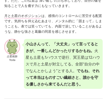
す。ただ、この位置は“深い癒し”の力も示しており、自分の傷を
知ることで人を癒す力にもなっていきます。
月と土星のオポジション
は、感情のコントロールに苦労する配置
です。気持ちを抑え込むあまり、メンタル的に「固まって」しま
うことも。表では笑っていても、内面で涙していることがあるよ
うな、静かな強さと葛藤の同居を感じさせます。
小山さんって、「大丈夫」って言ってると
きが、一番しんどかったりするかもね。
火
占星術師
星も土星も1ハウスで逆行、冥王星は12ハウ
Yoda
スで月と土星が対立してる。全部“自分の中
でなんとかしよう”とする人。
でもね、それ
って本当はものすごい繊細さと、誰かを守
る優しさから来てるんだと思う。