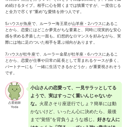
め続けるタイプ。相手に心を開くまでは慎重ですが、一度信じる
と全力で尽くす“重め”な愛情を持つ人です。
5ハウスが魚座
で、ルーラー海王星が
山羊座・2ハウス
にあるこ
とから、恋愛にはどこか夢見がちな要素と、同時に現実的な安心
感を求める矛盾した一面も。幻想的なロマンスを好みながら、実
際には地に足のついた相手を選ぶ傾向があります。
7ハウスが牡牛座
で、ルーラー金星が
牡羊座・6ハウス
にあるこ
とから、恋愛が仕事や日常の延長として育まれるケースが多く、
パートナーにも「一緒に生活できるかどうか」が重要視されそう
です。
小山さんの恋愛って、一見サラッとしてる
ようで、実はすっごく重いんじゃないか
占星術師
な。
火星さそり座逆行でしょ？簡単には動
Yoda
かないけど、いったん心に決めたら、最後
まで“覚悟”を背負うような感じ。
好きな人に