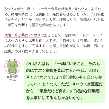
7ハウスが牡牛座
で、ルーラー金星が
牡羊座・6ハウス
にあるた
め、結婚相手には「現実的に一緒に暮らせるかどうか」「日常生
活が合うかどうか」がとても大事。理想よりも、実際の生活を見
て相手を判断する堅実な感覚があります。
太陽・月が共に7ハウス
にあることで、結婚やパートナーシップ
に人生の大きな比重を置く人です。「自分という存在が、誰かと
の関係性を通して完成する」と感じる傾向があり、結婚生活には
誠実かつ真剣に向き合うでしょう。
小山さんはね、「一緒にいること」そのも
のにすごく意味を見出す人かもね。
太陽も
占星術師
月も7ハウスでしょ？関係性の中で自分が整
Yoda
っていくような人。
ただ、4ハウス水瓶座だ
から、“家族だけど自由”って絶妙な距離感
を大事にしてるんじゃないかな。