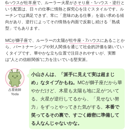
6ハウスが牡羊座
で、ルーラー火星が
さそり座・1ハウス・逆行
と
いう配置は、日々の仕事に情熱と探究心を注ぐスタイルです。ル
ーチンでは満足できず、常に「意味のある仕事」を追い求める傾
向があり、逆行によってその情熱を内面で反芻し続ける「熟成
型」でもあります。
MCが獅子座
で、ルーラーの太陽が
牡牛座・7ハウス
にあることか
ら、パートナーシップや対人関係を通じて社会的評価を築いてい
くタイプです。華やかな立ち位置で注目されやすいが、実際
は“人との信頼関係”に力を注いでいる堅実派。
小山さんは、「派手に見えて実は超まじ
め」なタイプかもね。
MCが獅子座だから華
占星術師
やかだけど、木星も太陽も地に足がついて
Yoda
る。火星が逆行してるから、「見せない努
力」をずっとやってきた気がする。
本番で
笑ってるその裏で、すごく緻密に準備して
る人なんじゃないかな。