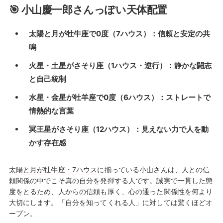
🎯 小山慶一郎さんっぽい天体配置
太陽と月が牡牛座で0度（7ハウス）：信頼と安定の共
鳴
火星・土星がさそり座（1ハウス・逆行）：静かな闘志
と自己統制
水星・金星が牡羊座で0度（6ハウス）：ストレートで
情熱的な言葉
冥王星がさそり座（12ハウス）：見えない力で人を動
かす存在感
太陽と月が牡牛座・7ハウス
に揃っている小山さんは、人との信
頼関係の中でこそ真の自分を発揮する人です。誠実で一貫した態
度をとるため、人からの信頼も厚く、心の通った関係性を何より
大切にします。「自分を知ってくれる人」に対しては驚くほどオ
ープン。