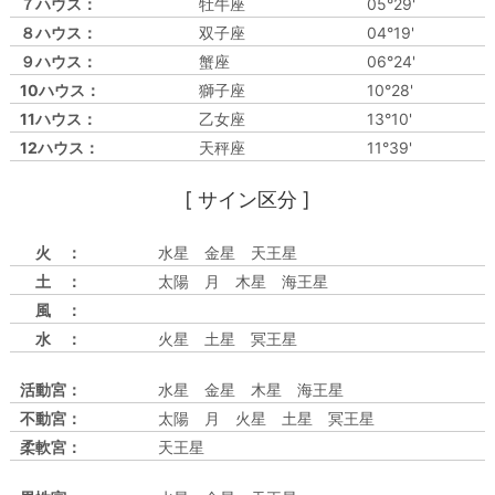
７ハウス：
牡牛座
05°29'
８ハウス：
双子座
04°19'
９ハウス：
蟹座
06°24'
10ハウス：
獅子座
10°28'
11ハウス：
乙女座
13°10'
12ハウス：
天秤座
11°39'
[ サイン区分 ]
火 ：
水星 金星 天王星
土 ：
太陽 月 木星 海王星
風 ：
水 ：
火星 土星 冥王星
活動宮：
水星 金星 木星 海王星
不動宮：
太陽 月 火星 土星 冥王星
柔軟宮：
天王星