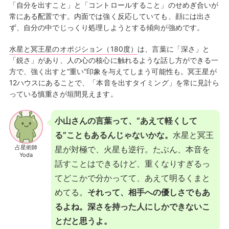
「自分を出すこと」と「コントロールすること」のせめぎ合いが
常にある配置です。内面では強く反応していても、顔には出さ
ず、自分の中でじっくり処理しようとする傾向が強めです。
水星と冥王星のオポジション（180度）
は、言葉に「深さ」と
「鋭さ」があり、人の心の核心に触れるような話し方ができる一
方で、強く出すと“重い”印象を与えてしまう可能性も。冥王星が
12ハウスにあることで、「本音を出すタイミング」を常に見計ら
っている慎重さが垣間見えます。
小山さんの言葉って、“あえて軽くして
る”こともあるんじゃないかな。
水星と冥王
占星術師
星が対極で、火星も逆行。たぶん、本音を
Yoda
話すことはできるけど、重くなりすぎるっ
てどこかで分かってて、あえて明るくまと
めてる。
それって、相手への優しさでもあ
るよね。深さを持った人にしかできないこ
とだと思うよ。