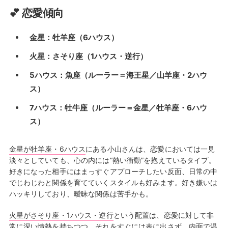
💕 恋愛傾向
金星：牡羊座（6ハウス）
火星：さそり座（1ハウス・逆行）
5ハウス：魚座（ルーラー＝海王星／山羊座・2ハウ
ス）
7ハウス：牡牛座（ルーラー＝金星／牡羊座・6ハウ
ス）
金星が牡羊座・6ハウス
にある小山さんは、恋愛においては一見
淡々としていても、心の内には“熱い衝動”を抱えているタイプ。
好きになった相手にはまっすぐアプローチしたい反面、日常の中
でじわじわと関係を育てていくスタイルも好みます。好き嫌いは
ハッキリしており、曖昧な関係は苦手かも。
火星がさそり座・1ハウス・逆行
という配置は、恋愛に対して非
常に深い情熱を持ちつつ、それをすぐには表に出さず、内面で温