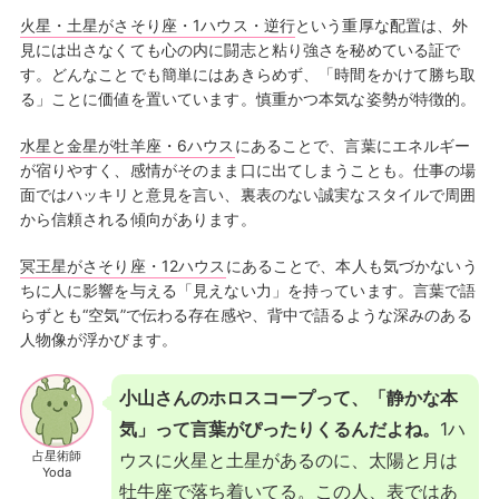
火星・土星がさそり座・1ハウス・逆行
という重厚な配置は、外
見には出さなくても心の内に闘志と粘り強さを秘めている証で
す。どんなことでも簡単にはあきらめず、「時間をかけて勝ち取
る」ことに価値を置いています。慎重かつ本気な姿勢が特徴的。
水星と金星が牡羊座・6ハウス
にあることで、言葉にエネルギー
が宿りやすく、感情がそのまま口に出てしまうことも。仕事の場
面ではハッキリと意見を言い、裏表のない誠実なスタイルで周囲
から信頼される傾向があります。
冥王星がさそり座・12ハウス
にあることで、本人も気づかないう
ちに人に影響を与える「見えない力」を持っています。言葉で語
らずとも“空気”で伝わる存在感や、背中で語るような深みのある
人物像が浮かびます。
小山さんのホロスコープって、「静かな本
気」って言葉がぴったりくるんだよね。
1ハ
占星術師
ウスに火星と土星があるのに、太陽と月は
Yoda
牡牛座で落ち着いてる。この人、表ではあ