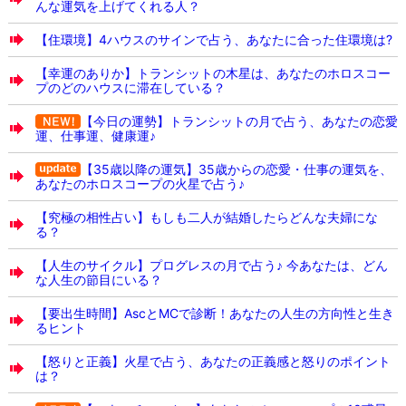
んな運気を上げてくれる人？
【住環境】4ハウスのサインで占う、あなたに合った住環境は?
【幸運のありか】トランシットの木星は、あなたのホロスコー
プのどのハウスに滞在している？
【今日の運勢】トランシットの月で占う、あなたの恋愛
運、仕事運、健康運♪
【35歳以降の運気】35歳からの恋愛・仕事の運気を、
あなたのホロスコープの火星で占う♪
【究極の相性占い】もしも二人が結婚したらどんな夫婦にな
る？
【人生のサイクル】プログレスの月で占う♪ 今あなたは、どん
な人生の節目にいる？
【要出生時間】AscとMCで診断！あなたの人生の方向性と生き
るヒント
【怒りと正義】火星で占う、あなたの正義感と怒りのポイント
は？