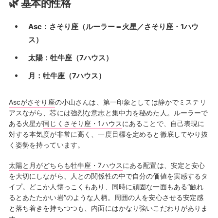
🌿 基本的性格
Asc：さそり座（ルーラー＝火星／さそり座・1ハウ
ス）
太陽：牡牛座（7ハウス）
月：牡牛座（7ハウス）
Ascがさそり座
の小山さんは、第一印象としては静かでミステリ
アスながら、芯には強烈な意志と集中力を秘めた人。ルーラーで
ある火星が
同じくさそり座・1ハウス
にあることで、自己表現に
対する本気度が非常に高く、一度目標を定めると徹底してやり抜
く姿勢を持っています。
太陽と月がどちらも牡牛座・7ハウス
にある配置は、安定と安心
を大切にしながら、人との関係性の中で自分の価値を実感するタ
イプ。どこか人懐っこくもあり、同時に頑固な一面もある“触れ
るとあたたかい岩”のような人柄。周囲の人を安心させる安定感
と落ち着きを持ちつつも、内面にはかなり強いこだわりがありま