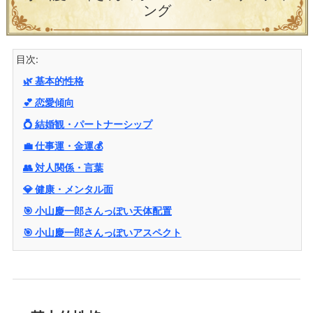
ング
目次:
🌿 基本的性格
💕 恋愛傾向
💍 結婚観・パートナーシップ
💼 仕事運・金運💰
👥 対人関係・言葉
💎 健康・メンタル面
🎯 小山慶一郎さんっぽい天体配置
🎯 小山慶一郎さんっぽいアスペクト