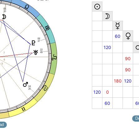
05
10
60
06
37
120
22
49
7
90
6
5
90
180
120
04
26
120
0
60
6