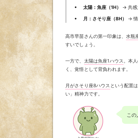
太陽：魚座（1H）
→ 共
月：さそり座（8H）
→ 
高市早苗さんの第一印象は、
水瓶座
すいでしょう。
一方で、
太陽は魚座1ハウス
。本人
く、覚悟として背負われます。
月がさそり座8ハウス
という配置
い」精神力です。
この