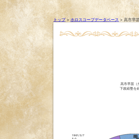
トップ
>
ホロスコープデータベース
>
高市早
高市早苗（
下政経塾を
1961/3/7
5:0