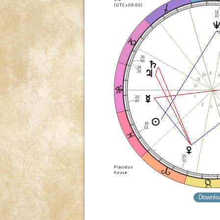
(UTC+09:00)
11
10
26
44
28
24
9
10
8
11
12
1
24
20
2
4
3
16
01
25
31
Placidus
house