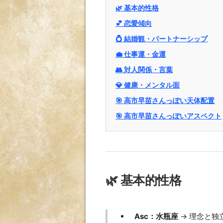
🌿 基本的性格
💕 恋愛傾向
💍 結婚観・パートナーシップ
💼 仕事運・金運
👥 対人関係・言葉
💎 健康・メンタル面
🎯 高市早苗さんっぽい天体配置
🎯 高市早苗さんっぽいアスペクト
🌿 基本的性格
Asc：水瓶座
→ 理念と独