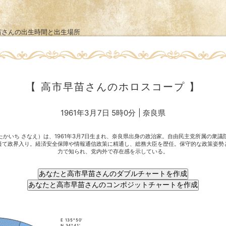
苗さんの出生時間と出生場所
【 高市早苗さんのホロスコープ 】
1961年3月7日 5時0分 | 奈良県
たかいち さなえ）は、1961年3月7日生まれ、奈良県出身の政治家。自由民主党所属の衆議
経て政界入り。経済安全保障や情報通信政策に精通し、総務大臣を歴任。保守的な政策姿勢
力で知られ、党内外で存在感を示している。
E 135°50'
N 34°41'