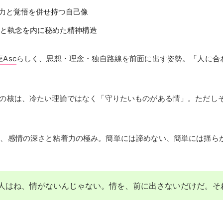
感力と覚悟を併せ持つ自己像
情と執念を内に秘めた精神構造
Asc
らしく、思想・理念・独自路線を前面に出す姿勢。「人に合
の核は、冷たい理論ではなく「守りたいものがある情」。ただし
は、感情の深さと粘着力の極み。簡単には諦めない、簡単には揺ら
人はね、情がないんじゃない。情を、前に出さないだけだ。そ