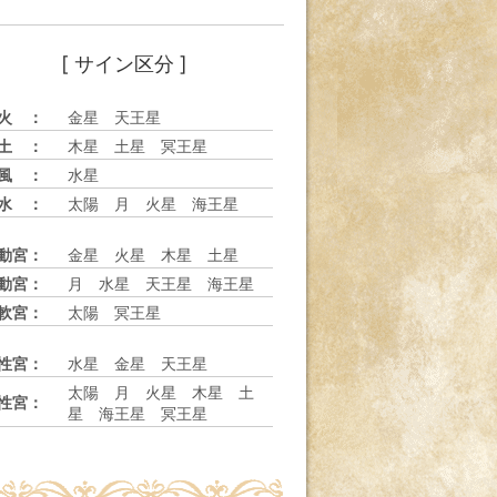
[ サイン区分 ]
火 ：
金星 天王星
土 ：
木星 土星 冥王星
風 ：
水星
水 ：
太陽 月 火星 海王星
動宮：
金星 火星 木星 土星
動宮：
月 水星 天王星 海王星
軟宮：
太陽 冥王星
性宮：
水星 金星 天王星
太陽 月 火星 木星 土
性宮：
星 海王星 冥王星