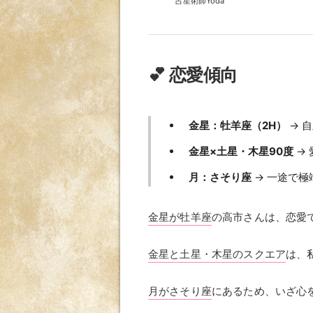
占星術師Yoda
💕 恋愛傾向
金星：牡羊座（2H）
→ 
金星×土星・木星90度
→
月：さそり座
→ 一途で極
金星が牡羊座
の高市さんは、恋愛
金星と土星・木星のスクエア
は、
月がさそり座
にあるため、いざ心