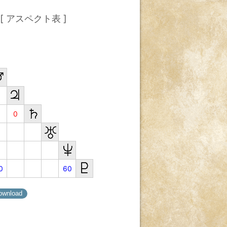
[ アスペクト表 ]
0
0
60