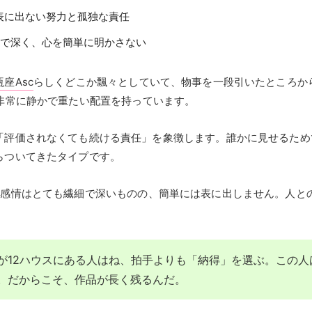
表に出ない努力と孤独な責任
細で深く、心を簡単に明かさない
瓶座Asc
らしくどこか飄々としていて、物事を一段引いたところか
非常に静かで重たい配置を持っています。
「評価されなくても続ける責任」を象徴します。誰かに見せるため
らついてきたタイプです。
、感情はとても繊細で深いものの、簡単には表に出しません。人と
が12ハウスにある人はね、拍手よりも「納得」を選ぶ。この
。だからこそ、作品が長く残るんだ。