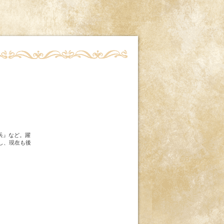
兵』など。躍
し、現在も後