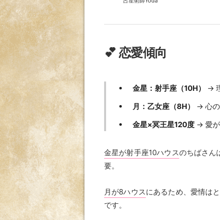
占星術師Yoda
💕 恋愛傾向
金星：射手座（10H）
→ 
月：乙女座（8H）
→ 心
金星×冥王星120度
→ 愛
金星が射手座10ハウス
のちばさん
要。
月が8ハウス
にあるため、愛情は
です。