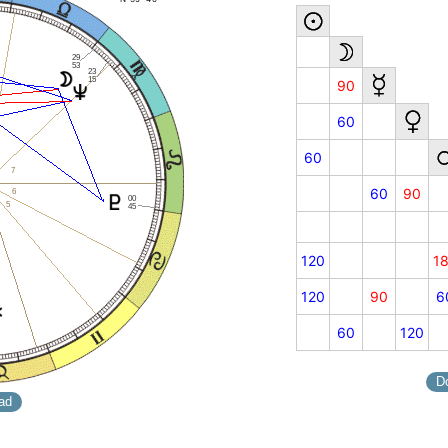
29
53
23
15
90
60
60
7
60
90
6
00
5
45
120
1
120
90
6
60
120