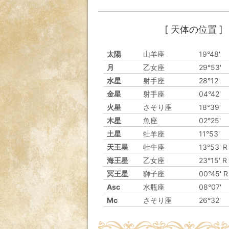
[ 天体の位置 ]
太陽
山羊座
19°48'
月
乙女座
29°53'
水星
射手座
28°12'
金星
射手座
04°42'
火星
さそり座
18°39'
木星
魚座
02°25'
土星
牡羊座
11°53'
天王星
牡牛座
13°53' R
海王星
乙女座
23°15' R
冥王星
獅子座
00°45' R
Asc
水瓶座
08°07'
Mc
さそり座
26°32'