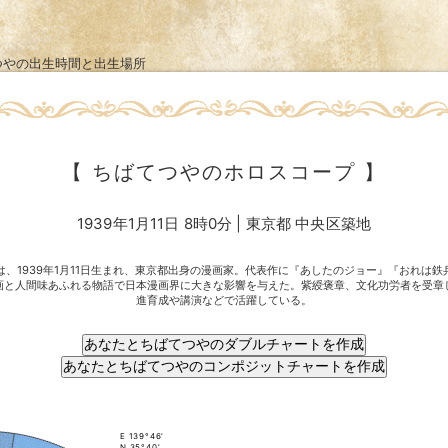
つやの出生時間と出生場所
【 ちばてつやのホロスコープ 】
1939年1月11日 8時0分 | 東京都 中央区築地
は、1939年1月11日生まれ、東京都出身の漫画家。代表作に『あしたのジョー』『おれは鉄
画と人間味あふれる物語で日本漫画界に大きな影響を与えた。紫綬褒章、文化功労者を受章
進育成や講演などで活躍している。
E 139°46'
N 35°40'