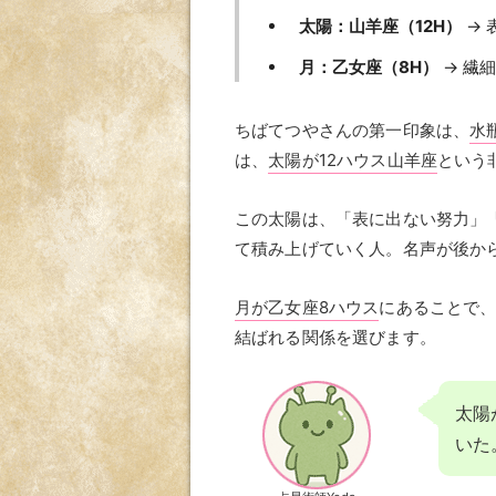
太陽：山羊座（12H）
→ 
月：乙女座（8H）
→ 繊
ちばてつやさんの第一印象は、
水
は、
太陽が12ハウス山羊座
という
この太陽は、「表に出ない努力」
て積み上げていく人。名声が後か
月が乙女座8ハウス
にあることで
結ばれる関係を選びます。
太陽
いた