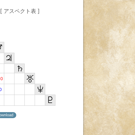
[ アスペクト表 ]
80
0