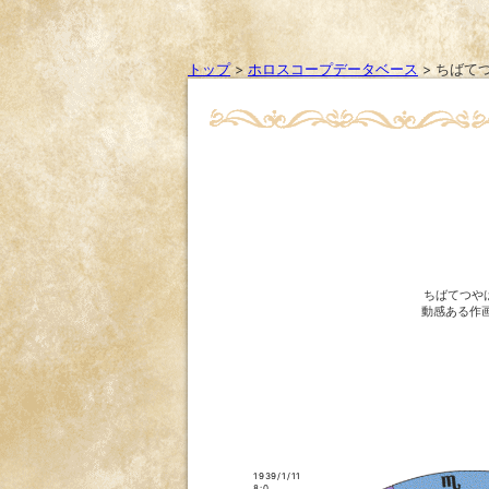
トップ
>
ホロスコープデータベース
>
ちばて
ちばてつや
動感ある作
1939/1/11
8:0