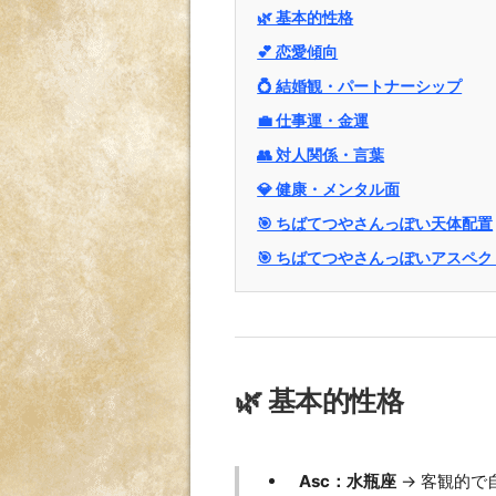
🌿 基本的性格
💕 恋愛傾向
💍 結婚観・パートナーシップ
💼 仕事運・金運
👥 対人関係・言葉
💎 健康・メンタル面
🎯 ちばてつやさんっぽい天体配置
🎯 ちばてつやさんっぽいアスペク
🌿 基本的性格
Asc：水瓶座
→ 客観的で