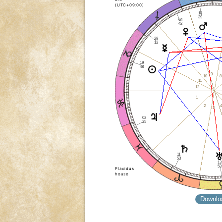
(UTC+09:00)
18
39
04
42
28
12
19
48
9
8
10
11
12
1
4
2
3
02
25
11
53
13
53
Placidus
house