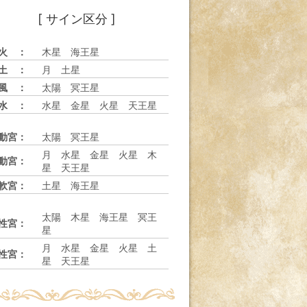
[ サイン区分 ]
火 ：
木星 海王星
土 ：
月 土星
風 ：
太陽 冥王星
水 ：
水星 金星 火星 天王星
動宮：
太陽 冥王星
月 水星 金星 火星 木
動宮：
星 天王星
軟宮：
土星 海王星
太陽 木星 海王星 冥王
性宮：
星
月 水星 金星 火星 土
性宮：
星 天王星