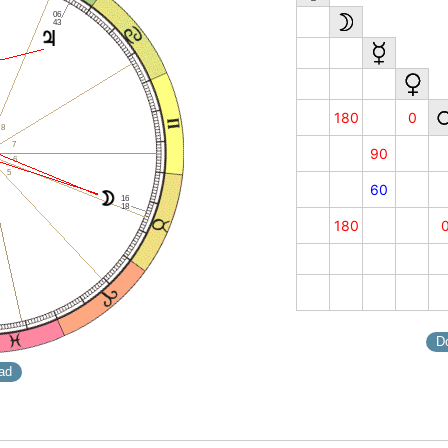
06
43
180
0
8
7
90
6
5
60
16
18
180