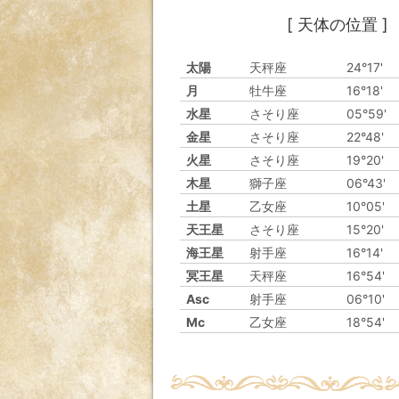
[ 天体の位置 ]
太陽
天秤座
24°17'
月
牡牛座
16°18'
水星
さそり座
05°59'
金星
さそり座
22°48'
火星
さそり座
19°20'
木星
獅子座
06°43'
土星
乙女座
10°05'
天王星
さそり座
15°20'
海王星
射手座
16°14'
冥王星
天秤座
16°54'
Asc
射手座
06°10'
Mc
乙女座
18°54'