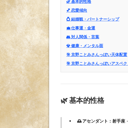
🌿 基本的性格
💕 恋愛傾向
💍 結婚観・パートナーシップ
💼 仕事運・金運
👥 対人関係・言葉
💎 健康・メンタル面
🎯 京野ことみさんっぽい天体配置
🎯 京野ことみさんっぽいアスペク
🌿 基本的性格
🌅 アセンダント：射手座