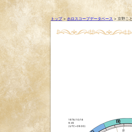
トップ
>
ホロスコープデータベース
>
京野こ
1978/10/18
9:45
(UTC+09:00)
10