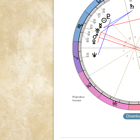
05
16
54
24
17
05
59
15
20
19
20
9
10
22
48
11
12
1
16
2
14
4
3
Placidus
house