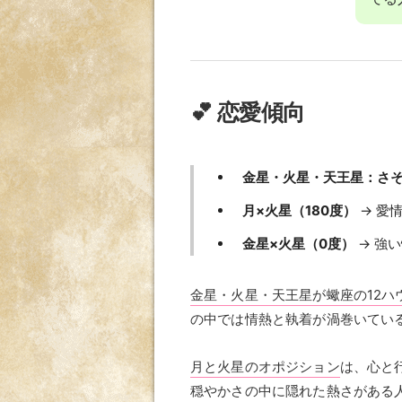
💕 恋愛傾向
金星・火星・天王星：さそ
月×火星（180度）
→ 愛
金星×火星（0度）
→ 強
金星・火星・天王星が蠍座の12ハ
の中では情熱と執着が渦巻いてい
月と火星のオポジション
は、心と
穏やかさの中に隠れた熱さがある