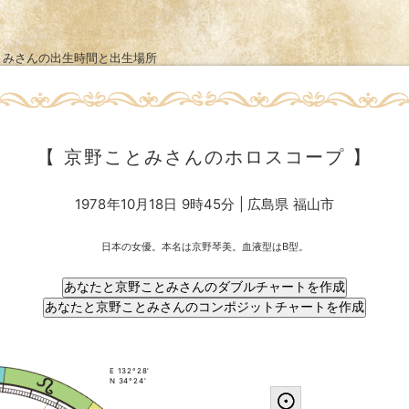
とみさんの出生時間と出生場所
【 京野ことみさんのホロスコープ 】
1978年10月18日 9時45分 | 広島県 福山市
日本の女優。本名は京野琴美。血液型はB型。
E 132°28'
N 34°24'