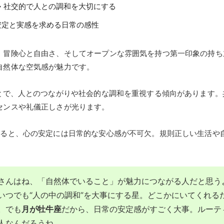
 社交的で人との調和を大切にする
安定と実感を求める日常の感性
、冒険心と自由さ、そしてオープンな雰囲気を持つ第一印象の持ち
自然体な空気感が魅力です。
とで、人とのつながりや社会的な調和を重視する傾向があります。
センスや礼儀正しさが光ります。
あると、心の安定には日常的な安心感が不可欠。規則正しい生活や
さんはね、「自然体でいること」が魅力につながる人だと思う
いつでも“人の中の調和”を大事にする星。どこかにいてくれる
。でも
月が牡牛座
だから、日常の安定感がすごく大事。ルーテ
人なんだろうね。