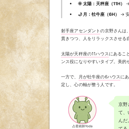
🌞 太陽：天秤座（11H）
→
🌙 月：牡牛座（6H）
→ 
射手座アセンダント
の京野さんは
貫きつつ、人をリラックスさせる
太陽が天秤座の11ハウス
にあるこ
ンス役になりやすいタイプ。美的
一方で、
月が牡牛座の6ハウス
に
定し、心の軸が整う人です。
京野
て、
んだ
占星術師Yoda
てる