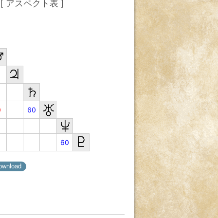
[ アスペクト表 ]
0
60
60