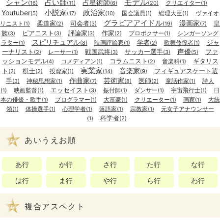
モデル
シャン
占い師
占星術師
クリエイター
(16)
(11)
(6)
(20)
(1)
小説家
政治家
Youtuber
国会議員
総理大臣
ヴァイオ
(5)
(17)
(10)
(1)
(1)
グラビアアイドル
漫画家
柔道家
司会者
皇
リニスト
(1)
(2)
(3)
(19)
(7)
族
ピアニスト
評論家
作家
プロボクサー
シンガーソング
(3)
(3)
(3)
(2)
(1)
スピリチュアル
学者
ジャ
ラター
映画評論家
歌舞伎役者
(1)
(8)
(1)
(2)
(1)
声優
ーナリスト
戦国武将
サッカー選手
ファ
レーサー
(2)
(1)
(3)
(3)
(5)
ッションモデル
コラムニスト
ギタリス
コメディアン
音楽科
(4)
(1)
(2)
(1)
実業家
音楽家
ト
棋士
フィギュアスケート選
投資家
(2)
(2)
(1)
(14)
(9)
作曲家
芸術家
手
医師
神秘思想家
童話作家
詩人
(3)
(1)
(7)
(8)
(2)
(1)
エッセイスト
映画監督
振付師
ダンサー
宇宙飛行士
日
(1)
(1)
(3)
(1)
(1)
(1)
本の俳優・歌手
プログラマー
大富豪
クリエーター
画家
大統
(1)
(1)
(1)
(1)
(1)
領
体操選手
心理学者
落語家
宗教家
元女子アナウンサー
(1)
(1)
(1)
(1)
(1)
科学者
(1)
(2)
あいうえお順
あ行
か行
さ行
た行
な行
は行
ま行
や行
ら行
わ行
複合アスペクト