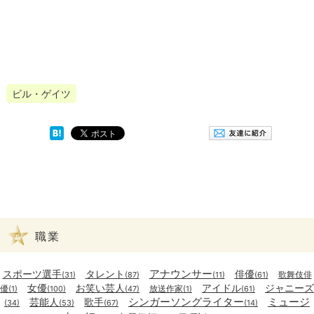
ビル・ゲイツ
職業
アナウンサー
スポーツ選手
タレント
俳優
歌舞伎俳
(31)
(87)
(11)
(61)
女優
お笑い芸人
アイドル
ジャニーズ
優
放送作家
(1)
(100)
(47)
(1)
(61)
シンガーソングライター
ミュージ
芸能人
歌手
(34)
(53)
(67)
(14)