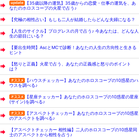
【35歳以降の運気】35歳からの恋愛・仕事の運気を、あ
なたのホロスコープの火星で占う♪
【究極の相性占い】もしも二人が結婚したらどんな夫婦になる？
【人生のサイクル】プログレスの月で占う♪ 今あなたは、どんな人
生の節目にいる？
【要出生時間】AscとMCで診断！あなたの人生の方向性と生きる
ヒント
【怒りと正義】火星で占う、あなたの正義感と怒りのポイント
は？
【ハウスチェッカー】あなたのホロスコープの10惑星のハ
ウスを調べる♪
【星座チェッカー】あなたのホロスコープの10惑星の星座
(サイン)を調べる♪
【アスペクトチェッカー】あなたのホロスコープの10惑星
のアスペクトを調べる♪
【アスペクトチェッカー 相性編】二人のホロスコープの10惑星同
士のアスペクトから相性を占う♪