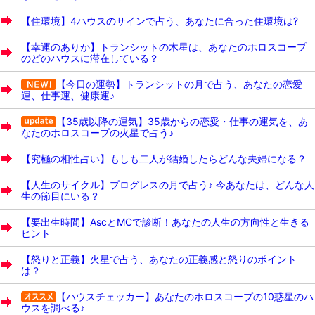
【住環境】4ハウスのサインで占う、あなたに合った住環境は?
【幸運のありか】トランシットの木星は、あなたのホロスコープ
のどのハウスに滞在している？
【今日の運勢】トランシットの月で占う、あなたの恋愛
運、仕事運、健康運♪
【35歳以降の運気】35歳からの恋愛・仕事の運気を、あ
なたのホロスコープの火星で占う♪
【究極の相性占い】もしも二人が結婚したらどんな夫婦になる？
【人生のサイクル】プログレスの月で占う♪ 今あなたは、どんな人
生の節目にいる？
【要出生時間】AscとMCで診断！あなたの人生の方向性と生きる
ヒント
【怒りと正義】火星で占う、あなたの正義感と怒りのポイント
は？
【ハウスチェッカー】あなたのホロスコープの10惑星のハ
ウスを調べる♪