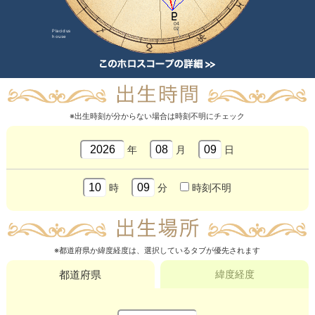
04
02
Placidus
house
※出生時刻が分からない場合は時刻不明にチェック
年
月
日
時
分
時刻不明
※都道府県か緯度経度は、選択しているタブが優先されます
都道府県
緯度経度