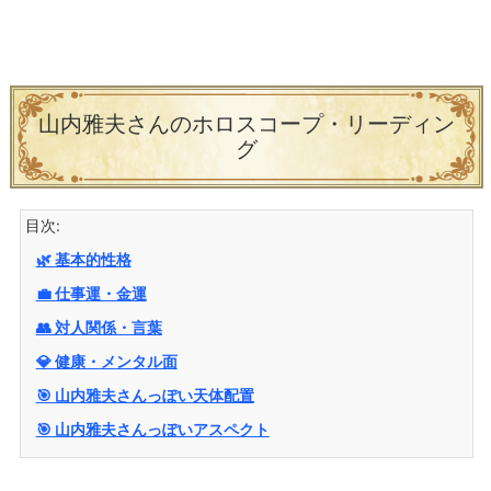
山内雅夫さんのホロスコープ・リーディン
グ
目次:
🌿 基本的性格
💼 仕事運・金運
👥 対人関係・言葉
💎 健康・メンタル面
🎯 山内雅夫さんっぽい天体配置
🎯 山内雅夫さんっぽいアスペクト