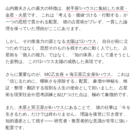
山内雅夫さんの最大の特徴は、
射手座1ハウスに集結した水星・
金星・火星
です。 これは「考える・価値づける・行動する」が
一つの思想で貫かれる配置。 彼の占星術がブレず、一貫した論
理を保っていた理由がここにあります。
しかし、その推進力の源となる
太陽は12ハウス
。 自分が前に立
つためではなく、思想そのものを残すために動く人でした。 占
星術を「個人の能力」ではなく、「知の体系」として遺そうとし
た姿勢は、 この12ハウス太陽の成熟した表現です。
さらに重要なのが、
MC乙女座 × 海王星乙女座9ハウス
。 これは
「信じるために、曖昧さを排除する」配置。 象徴や神秘を、検
証・整理・翻訳する役割を人生の使命として担いました。 占星
術を現実社会や思考訓練と結びつけた点は、極めて象徴的です。
また、
木星と冥王星が8ハウス
にあることで、 彼の仕事は「今を
生きるため」だけでは終わりません。 理論を後世に引き渡す、
知的遺産として残す—— 研究者・教育者的な意識が非常に強い
配置です。