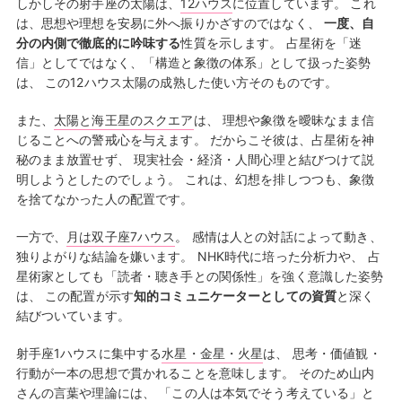
しかしその射手座の太陽は、
12ハウス
に位置しています。 これ
は、思想や理想を安易に外へ振りかざすのではなく、
一度、自
分の内側で徹底的に吟味する
性質を示します。 占星術を「迷
信」としてではなく、「構造と象徴の体系」として扱った姿勢
は、 この12ハウス太陽の成熟した使い方そのものです。
また、
太陽と海王星のスクエア
は、 理想や象徴を曖昧なまま信
じることへの警戒心を与えます。 だからこそ彼は、占星術を神
秘のまま放置せず、 現実社会・経済・人間心理と結びつけて説
明しようとしたのでしょう。 これは、幻想を排しつつも、象徴
を捨てなかった人の配置です。
一方で、
月は双子座7ハウス
。 感情は人との対話によって動き、
独りよがりな結論を嫌います。 NHK時代に培った分析力や、 占
星術家としても「読者・聴き手との関係性」を強く意識した姿勢
は、 この配置が示す
知的コミュニケーターとしての資質
と深く
結びついています。
射手座1ハウスに集中する
水星・金星・火星
は、 思考・価値観・
行動が一本の思想で貫かれることを意味します。 そのため山内
さんの言葉や理論には、 「この人は本気でそう考えている」と