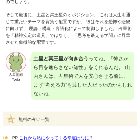
のでしょう。
そして最後に、
土星と冥王星のオポジション
。 これは人生を通
じて重たいテーマを背負う配置ですが、 彼はそれを恐怖や悲観
に向けず、 理論・構造・言語化によって制御しました。 占星術
を「精神安定の道具」ではなく、 「思考を鍛える学問」に昇華
させた象徴的な配置です。
土星と冥王星が向き合う
ってね、「怖さか
ら目を逸らさない知性」をくれるんだ。 山
占星術師
内さんは、占星術で人を安心させる前に、
Yoda
まず“考える力”を渡した人だったのかもしれ
ないね。
無料の占い一覧
PR
これから私にやってくる幸運はなに？