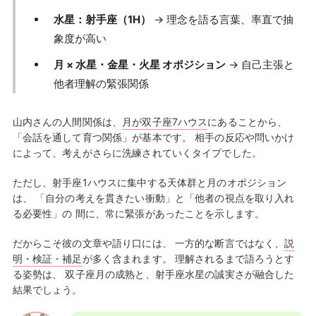
水星：射手座（1H）
→ 理念を語る言葉、率直で抽
象度が高い
月 × 水星・金星・火星 オポジション
→ 自己主張と
他者理解の緊張関係
山内さんの人間関係は、
月が双子座7ハウス
にあることから、
「会話を通して育つ関係」が基本です。 相手の反応や問いかけ
によって、考えがさらに洗練されていくタイプでした。
ただし、射手座1ハウスに集中する天体群と月のオポジション
は、 「自分の考えを貫きたい衝動」と「他者の視点を取り入れ
る必要性」の 間に、常に緊張があったことを示します。
だからこそ彼の文章や語り口には、 一方的な断言ではなく、
説
明・検証・補足
が多く含まれます。 理解されるまで語ろうとす
る姿勢は、 双子座月の成熟と、射手座水星の誠実さが融合した
結果でしょう。