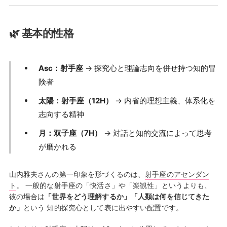
🌿 基本的性格
Asc：射手座
→ 探究心と理論志向を併せ持つ知的冒
険者
太陽：射手座（12H）
→ 内省的理想主義、体系化を
志向する精神
月：双子座（7H）
→ 対話と知的交流によって思考
が磨かれる
山内雅夫さんの第一印象を形づくるのは、
射手座のアセンダン
ト
。 一般的な射手座の「快活さ」や「楽観性」というよりも、
彼の場合は
「世界をどう理解するか」「人類は何を信じてきた
か」
という 知的探究心として表に出やすい配置です。