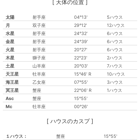
[ 天体の位置 ]
太陽
射手座
04°13'
5ハウス
月
双子座
29°12'
12ハウス
水星
射手座
24°32'
6ハウス
金星
射手座
24°39'
6ハウス
火星
射手座
20°27'
6ハウス
木星
獅子座
22°23'
2ハウス
土星
山羊座
20°03'
7ハウス
天王星
牡羊座
15°46' R
10ハウス
海王星
乙女座
07°55'
3ハウス
冥王星
蟹座
22°06' R
1ハウス
Asc
蟹座
15°55'
Mc
牡羊座
00°26'
[ ハウスのカスプ ]
１ハウス：
蟹座
15°55'