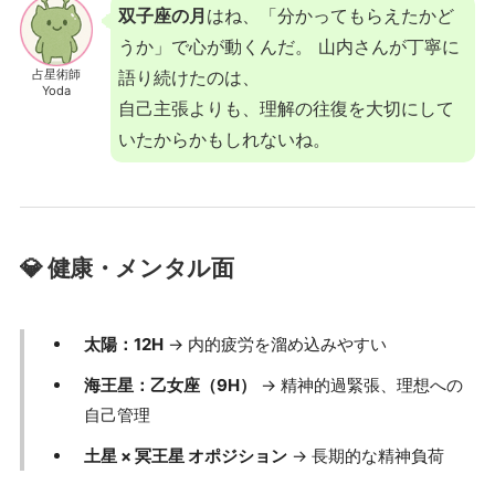
双子座の月
はね、「分かってもらえたかど
うか」で心が動くんだ。 山内さんが丁寧に
占星術師
語り続けたのは、
Yoda
自己主張よりも、理解の往復を大切にして
いたからかもしれないね。
💎 健康・メンタル面
太陽：12H
→ 内的疲労を溜め込みやすい
海王星：乙女座（9H）
→ 精神的過緊張、理想への
自己管理
土星 × 冥王星 オポジション
→ 長期的な精神負荷