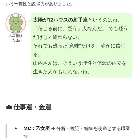
いう一貫性と説得力がありました。
太陽が12ハウスの射手座
というのはね、
「信じる前に、疑う」人なんだ。 でも疑う
占星術師
だけじゃ終わらない。
Yoda
それでも残った“意味”だけを、静かに信じ
る。
山内さんは、そういう理性と信念の両立を
生きた人かもしれないね。
💼 仕事運・金運
MC：乙女座
→ 分析・検証・編集を使命とする職業
観