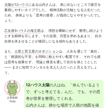
太陽が12ハウス
にある山内さんは、 表に出ないところで疲労を
蓄積しやすいタイプでした。 精神活動が主軸となる人生だった
ため、 身体よりも「思考の過密」が負担になりやすかったでし
ょう。
乙女座9ハウスの海王星
は、 理想を曖昧にせず、整理し続けよう
とする精神を示します。 その反面、完璧を求めるあまり、 自分
自身を休ませることが後回しになる傾向もありました。
また、
土星と冥王星のオポジション
は、 人生を通じて「責任」
と「根源的な不安」を同時に抱えやすい配置です。 それでも彼
は思考を放棄せず、 理論と構造を通して自分を保とうとした
―― まさに知性でメンタルを支えた人だったと言えるでしょ
う。
12ハウス太陽
の人はね、「休んでいるよう
で、ずっと考えてる」んだ。 でも、その思
占星術師
考が世界を整理してくれる。
Yoda
山内さんは、静かな場所で人類の地図を描