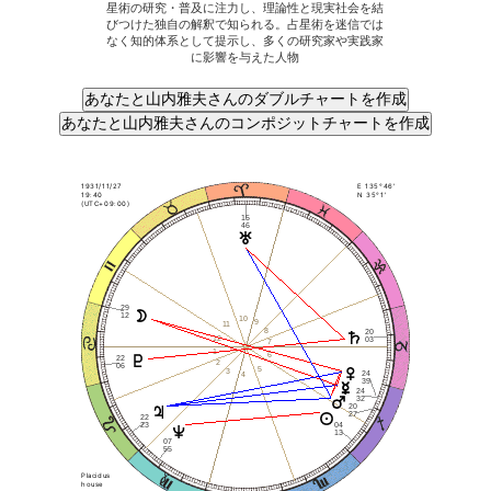
星術の研究・普及に注力し、理論性と現実社会を結
びつけた独自の解釈で知られる。占星術を迷信では
なく知的体系として提示し、多くの研究家や実践家
に影響を与えた人物
1931/11/27
E 135°46'
19:40
N 35°1'
(UTC+09:00)
15
46
29
12
10
9
11
8
20
12
03
7
1
6
22
2
06
5
3
24
4
39
24
32
20
27
22
23
04
13
07
55
Placidus
house