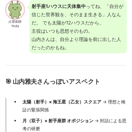
射手座1ハウスに天体集中
ってね、「自分が
信じた世界観を、そのまま生きる」人なん
占星術師
だ。 でも太陽が12ハウスだから、
Yoda
主役はいつも思想そのもの。
山内さんは、自分より理論を前に出した人
だったのかもね。
🎯 山内雅夫さんっぽいアスペクト
太陽（射手）× 海王星（乙女）スクエア
→ 理想と検
証の緊張関係
月（双子）× 射手座群 オポジション
→ 対話による思
考の研磨