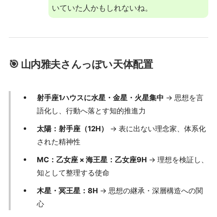
いていた人かもしれないね。
🎯 山内雅夫さんっぽい天体配置
射手座1ハウスに水星・金星・火星集中
→ 思想を言
語化し、行動へ落とす知的推進力
太陽：射手座（12H）
→ 表に出ない理念家、体系化
された精神性
MC：乙女座 × 海王星：乙女座9H
→ 理想を検証し、
知として整理する使命
木星・冥王星：8H
→ 思想の継承・深層構造への関
心