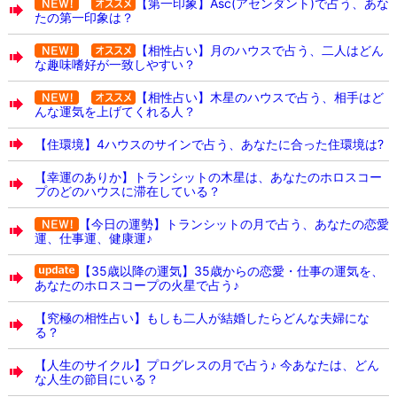
【第一印象】Asc(アセンダント)で占う、あな
たの第一印象は？
【相性占い】月のハウスで占う、二人はどん
な趣味嗜好が一致しやすい？
【相性占い】木星のハウスで占う、相手はど
んな運気を上げてくれる人？
【住環境】4ハウスのサインで占う、あなたに合った住環境は?
【幸運のありか】トランシットの木星は、あなたのホロスコー
プのどのハウスに滞在している？
【今日の運勢】トランシットの月で占う、あなたの恋愛
運、仕事運、健康運♪
【35歳以降の運気】35歳からの恋愛・仕事の運気を、
あなたのホロスコープの火星で占う♪
【究極の相性占い】もしも二人が結婚したらどんな夫婦にな
る？
【人生のサイクル】プログレスの月で占う♪ 今あなたは、どん
な人生の節目にいる？