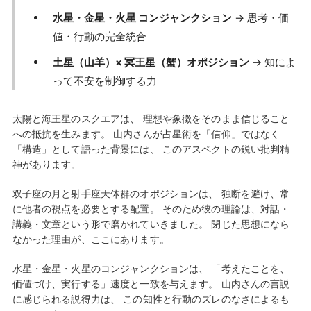
水星・金星・火星 コンジャンクション
→ 思考・価
値・行動の完全統合
土星（山羊）× 冥王星（蟹）オポジション
→ 知によ
って不安を制御する力
太陽と海王星のスクエア
は、 理想や象徴をそのまま信じること
への抵抗を生みます。 山内さんが占星術を「信仰」ではなく
「構造」として語った背景には、 このアスペクトの鋭い批判精
神があります。
双子座の月と射手座天体群のオポジション
は、 独断を避け、常
に他者の視点を必要とする配置。 そのため彼の理論は、対話・
講義・文章という形で磨かれていきました。 閉じた思想になら
なかった理由が、ここにあります。
水星・金星・火星のコンジャンクション
は、 「考えたことを、
価値づけ、実行する」速度と一致を与えます。 山内さんの言説
に感じられる説得力は、 この知性と行動のズレのなさによるも