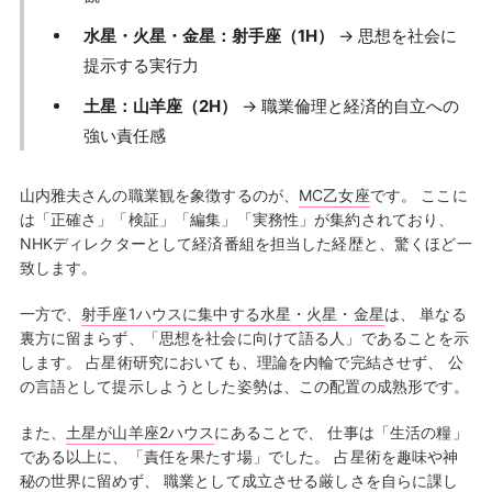
水星・火星・金星：射手座（1H）
→ 思想を社会に
提示する実行力
土星：山羊座（2H）
→ 職業倫理と経済的自立への
強い責任感
山内雅夫さんの職業観を象徴するのが、
MC乙女座
です。 ここに
は「正確さ」「検証」「編集」「実務性」が集約されており、
NHKディレクターとして経済番組を担当した経歴と、驚くほど一
致します。
一方で、
射手座1ハウスに集中する水星・火星・金星
は、 単なる
裏方に留まらず、「思想を社会に向けて語る人」であることを示
します。 占星術研究においても、理論を内輪で完結させず、 公
の言語として提示しようとした姿勢は、この配置の成熟形です。
また、
土星が山羊座2ハウス
にあることで、 仕事は「生活の糧」
である以上に、「責任を果たす場」でした。 占星術を趣味や神
秘の世界に留めず、 職業として成立させる厳しさを自らに課し