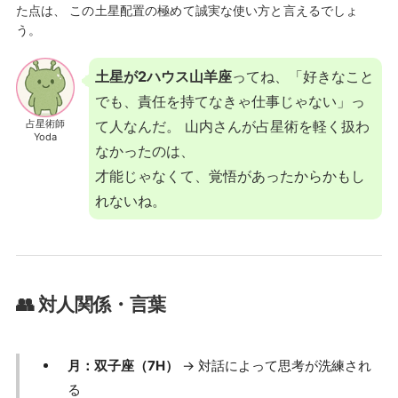
た点は、 この土星配置の極めて誠実な使い方と言えるでしょ
う。
土星が2ハウス山羊座
ってね、「好きなこと
でも、責任を持てなきゃ仕事じゃない」っ
占星術師
て人なんだ。 山内さんが占星術を軽く扱わ
Yoda
なかったのは、
才能じゃなくて、覚悟があったからかもし
れないね。
👥 対人関係・言葉
月：双子座（7H）
→ 対話によって思考が洗練され
る