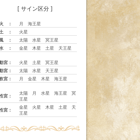
[ サイン区分 ]
火 ：
月 海王星
土 ：
火星
風 ：
太陽 水星 冥王星
水 ：
金星 木星 土星 天王星
動宮：
火星 土星 冥王星
動宮：
太陽 水星 天王星
軟宮：
月 金星 木星 海王星
太陽 月 水星 海王星 冥
性宮：
王星
金星 火星 木星 土星 天
性宮：
王星