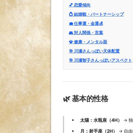
💕 恋愛傾向
💍 結婚観・パートナーシップ
💼 仕事運・金運💰
👥 対人関係・言葉
💎 健康・メンタル面
🎯 川瀬さんっぽい天体配置
🎯 川瀬智子さんっぽいアスペクト
🌿 基本的性格
太陽：水瓶座（4H）
→ 
月：射手座（2H）
→ 自