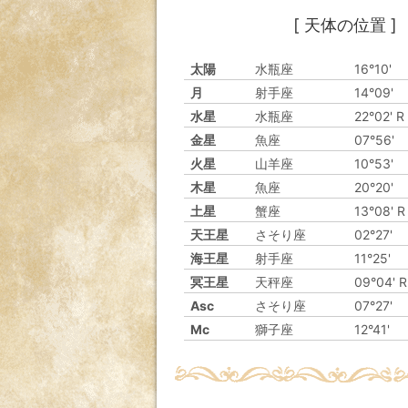
[ 天体の位置 ]
太陽
水瓶座
16°10'
月
射手座
14°09'
水星
水瓶座
22°02' R
金星
魚座
07°56'
火星
山羊座
10°53'
木星
魚座
20°20'
土星
蟹座
13°08' R
天王星
さそり座
02°27'
海王星
射手座
11°25'
冥王星
天秤座
09°04' R
Asc
さそり座
07°27'
Mc
獅子座
12°41'