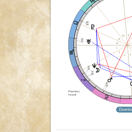
09
04
9
10
11
02
27
12
1
2
4
3
11
25
14
09
10
53
Placidus
house