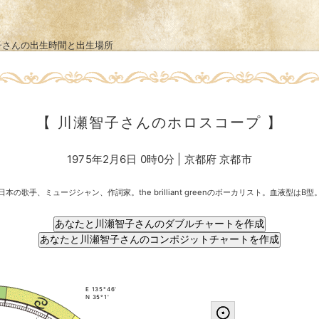
子さんの出生時間と出生場所
【 川瀬智子さんのホロスコープ 】
1975年2月6日 0時0分 | 京都府 京都市
日本の歌手、ミュージシャン、作詞家。the brilliant greenのボーカリスト。血液型はB型
E 135°46'
N 35°1'