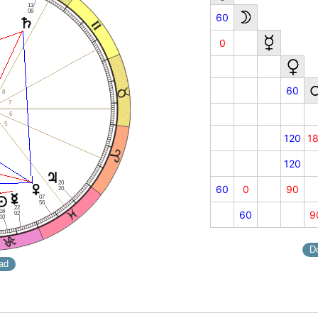
13
08
60
0
60
8
7
6
5
120
1
120
20
60
0
90
20
07
56
22
16
60
9
02
10