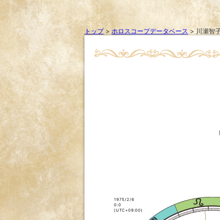
トップ
>
ホロスコープデータベース
>
川瀬智
1975/2/6
0:0
(UTC+09:00)