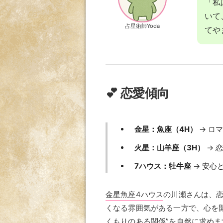
「私
いて
占星術師Yoda
てや
💕 恋愛傾向
金星：魚座（4H）
→ ロ
火星：山羊座（3H）
→ 
7ハウス：牡牛座
→ 安心
金星魚座4ハウス
の川瀬さんは、
くなる雰囲気がある一方で、心を
くもりのある関係”を自然に求めま