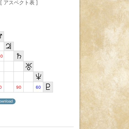
[ アスペクト表 ]
80
0
90
60