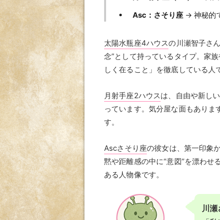
Asc：さそり座
→ 神秘的
太陽水瓶座4ハウス
の川瀬智子さ
念”として持っているタイプ。家
しく在ること」を徹底している人
月射手座2ハウス
は、自由や新し
っています。気分屋な面もありま
す。
Ascさそり座
の彼女は、第一印象か
黙や距離感の中に“意図”を漂わ
ある人物像です。
川瀬