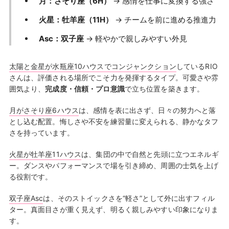
月：さそり座（6H）
→ 感情を仕事に変換する強さ
火星：牡羊座（11H）
→ チームを前に進める推進力
Asc：双子座
→ 軽やかで親しみやすい外見
太陽と金星が水瓶座10ハウスでコンジャンクション
しているRIO
さんは、評価される場所でこそ力を発揮するタイプ。可愛さや雰
囲気より、
完成度・信頼・プロ意識
で立ち位置を築きます。
月がさそり座6ハウス
は、感情を表に出さず、日々の努力へと落
とし込む配置。悔しさや不安を練習量に変えられる、静かなタフ
さを持っています。
火星が牡羊座11ハウス
は、集団の中で自然と先頭に立つエネルギ
ー。ダンスやパフォーマンスで場を引き締め、周囲の士気を上げ
る役割です。
双子座Asc
は、そのストイックさを“軽さ”として外に出すフィル
ター。真面目さが重く見えず、明るく親しみやすい印象になりま
す。