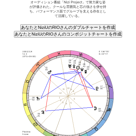
オーディション番組「Nizi Project」で努力家な姿
が評価された。クールな雰囲気と芯の強さを併せ持
ち、パフォーマンス面でグループを支える存在とし
て活躍している。
2002/2/4
E 136°55'
12:3
N 35°11'
(UTC+09:00)
24
20
15
16
03
08
06
43
00
11
02
44
17
10
06
11
9
8
12
7
1
08
6
02
2
3
5
4
09
32
06
41
Placidus
house