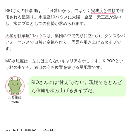
RIOさんの仕事運は、「可愛いから」ではなく
完成度と信頼
で評
価される星回り。
水瓶座10ハウスに太陽・金星・天王星が集中
し、常にプロとしての姿勢が求められます。
火星が牡羊座11ハウス
は、集団の中で先頭に立つ力。ダンスやパ
フォーマンスで自然と空気を作り、周囲を引き上げるタイプで
す。
MC水瓶座
は、型にはまらないキャリアを示します。K-POPとい
う枠の中でも、独自の立ち位置を築ける星配置です。
RIOさんには”甘え”がない。現場でもどんど
ん信頼を積み上げるタイプだ。
占星術師
Yoda