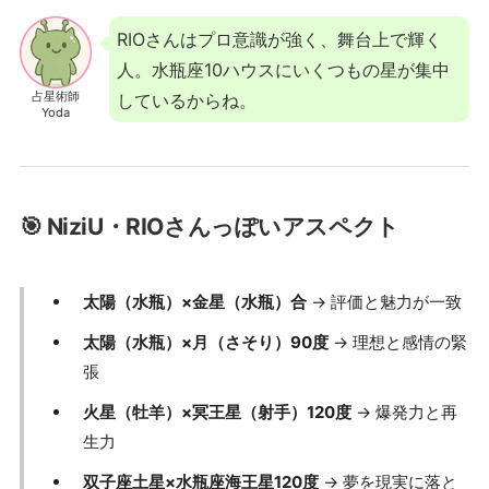
RIOさんはプロ意識が強く、舞台上で輝く
人。水瓶座10ハウスにいくつもの星が集中
占星術師
しているからね。
Yoda
🎯 NiziU・RIOさんっぽいアスペクト
太陽（水瓶）×金星（水瓶）合
→ 評価と魅力が一致
太陽（水瓶）×月（さそり）90度
→ 理想と感情の緊
張
火星（牡羊）×冥王星（射手）120度
→ 爆発力と再
生力
双子座土星×水瓶座海王星120度
→ 夢を現実に落と