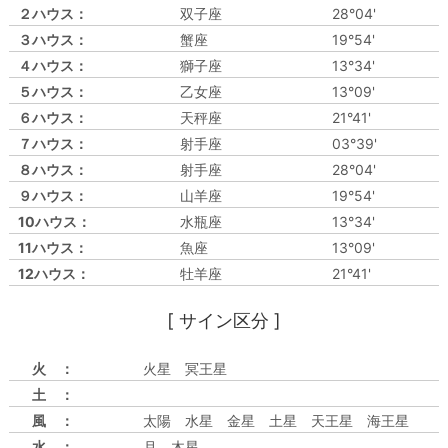
２ハウス：
双子座
28°04'
３ハウス：
蟹座
19°54'
４ハウス：
獅子座
13°34'
５ハウス：
乙女座
13°09'
６ハウス：
天秤座
21°41'
７ハウス：
射手座
03°39'
８ハウス：
射手座
28°04'
９ハウス：
山羊座
19°54'
10ハウス：
水瓶座
13°34'
11ハウス：
魚座
13°09'
12ハウス：
牡羊座
21°41'
[ サイン区分 ]
火 ：
火星 冥王星
土 ：
風 ：
太陽 水星 金星 土星 天王星 海王星
水 ：
月 木星