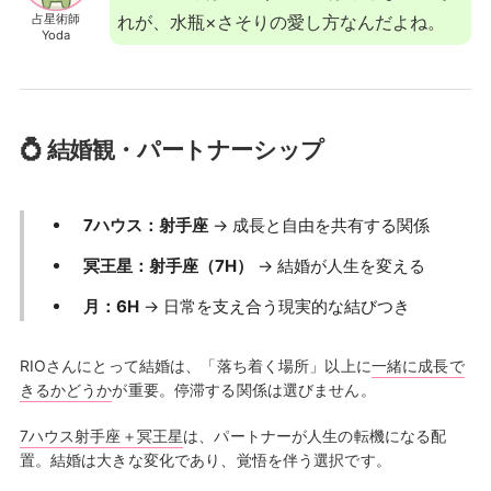
占星術師
れが、水瓶×さそりの愛し方なんだよね。
Yoda
💍 結婚観・パートナーシップ
7ハウス：射手座
→ 成長と自由を共有する関係
冥王星：射手座（7H）
→ 結婚が人生を変える
月：6H
→ 日常を支え合う現実的な結びつき
RIOさんにとって結婚は、「落ち着く場所」以上に
一緒に成長で
きるかどうか
が重要。停滞する関係は選びません。
7ハウス射手座＋冥王星
は、パートナーが人生の転機になる配
置。結婚は大きな変化であり、覚悟を伴う選択です。