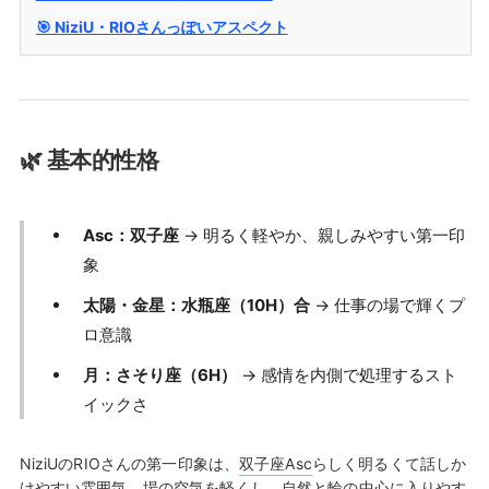
🎯 NiziU・RIOさんっぽいアスペクト
🌿 基本的性格
Asc：双子座
→ 明るく軽やか、親しみやすい第一印
象
太陽・金星：水瓶座（10H）合
→ 仕事の場で輝くプ
ロ意識
月：さそり座（6H）
→ 感情を内側で処理するスト
イックさ
NiziUのRIOさんの第一印象は、
双子座Asc
らしく明るくて話しか
けやすい雰囲気。場の空気を軽くし、自然と輪の中心に入りやす