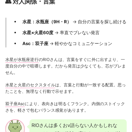
👥 対人関係・言葉
水星：水瓶座（9H・R）
→ 自分の言葉を探し続ける
水星×火星60度
→ 率直でブレない発言
Asc：双子座
→ 軽やかなコミュニケーション
水星が水瓶座逆行
のRIOさんは、言葉をすぐに外に出すより、一
度自分の中で咀嚼します。だから発言は少なくても、芯がブレま
せん。
水星と火星のセクスタイル
は、言葉と行動が一致する配置。思っ
たことを、無理なく行動で示せます。
双子座Asc
により、表向きは明るくフランク。内側のストイック
さを、軽さで包むバランス感覚があります。
RIOさんは多くおv語らない人かもしれな