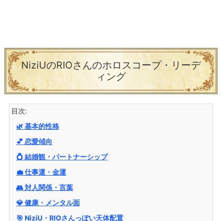
NiziUのRIOさんのホロスコープ・リーデ
ィング
目次:
🌿 基本的性格
💕 恋愛傾向
💍 結婚観・パートナーシップ
💼 仕事運・金運
👥 対人関係・言葉
💎 健康・メンタル面
🎯 NiziU・RIOさんっぽい天体配置