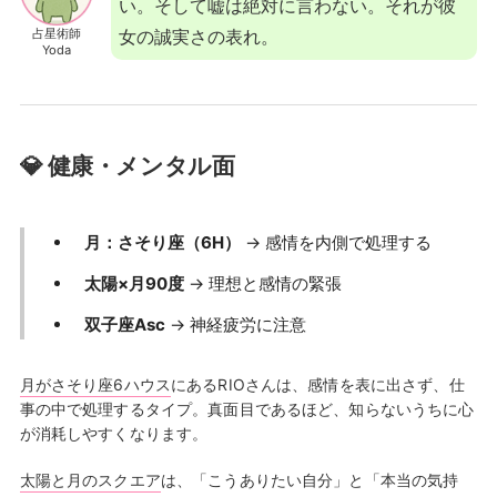
い。そして嘘は絶対に言わない。それが彼
占星術師
女の誠実さの表れ。
Yoda
💎 健康・メンタル面
月：さそり座（6H）
→ 感情を内側で処理する
太陽×月90度
→ 理想と感情の緊張
双子座Asc
→ 神経疲労に注意
月がさそり座6ハウス
にあるRIOさんは、感情を表に出さず、仕
事の中で処理するタイプ。真面目であるほど、知らないうちに心
が消耗しやすくなります。
太陽と月のスクエア
は、「こうありたい自分」と「本当の気持