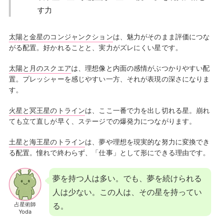
す力
太陽と金星のコンジャンクション
は、魅力がそのまま評価につな
がる配置。好かれることと、実力がズレにくい星です。
太陽と月のスクエア
は、理想像と内面の感情がぶつかりやすい配
置。プレッシャーを感じやすい一方、それが表現の深さになりま
す。
火星と冥王星のトライン
は、ここ一番で力を出し切れる星。崩れ
ても立て直しが早く、ステージでの爆発力につながります。
土星と海王星のトライン
は、夢や理想を現実的な努力に変換でき
る配置。憧れで終わらず、「仕事」として形にできる理由です。
夢を持つ人は多い。でも、夢を続けられる
人は少ない。この人は、その星を持ってい
占星術師
る。
Yoda