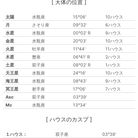
[ 天体の位置 ]
太陽
水瓶座
15°06'
10ハウス
月
さそり座
09°32'
6ハウス
水星
水瓶座
00°02' R
9ハウス
金星
水瓶座
20°03'
10ハウス
火星
牡羊座
11°44'
11ハウス
木星
蟹座
06°41' R
2ハウス
土星
双子座
08°02' R
1ハウス
天王星
水瓶座
24°16'
10ハウス
海王星
水瓶座
08°43'
9ハウス
冥王星
射手座
17°06'
7ハウス
Asc
双子座
03°39'
Mc
水瓶座
13°34'
[ ハウスのカスプ ]
１ハウス：
双子座
03°39'