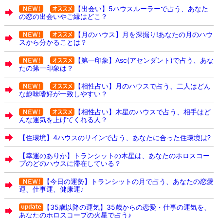
【出会い】5ハウスルーラーで占う、あなた
の恋の出会いやご縁はどこ？
【月のハウス】月を深掘り!あなたの月のハウ
スから分かることは？
【第一印象】Asc(アセンダント)で占う、あな
たの第一印象は？
【相性占い】月のハウスで占う、二人はどん
な趣味嗜好が一致しやすい？
【相性占い】木星のハウスで占う、相手はど
んな運気を上げてくれる人？
【住環境】4ハウスのサインで占う、あなたに合った住環境は?
【幸運のありか】トランシットの木星は、あなたのホロスコー
プのどのハウスに滞在している？
【今日の運勢】トランシットの月で占う、あなたの恋愛
運、仕事運、健康運♪
【35歳以降の運気】35歳からの恋愛・仕事の運気を、
あなたのホロスコープの火星で占う♪