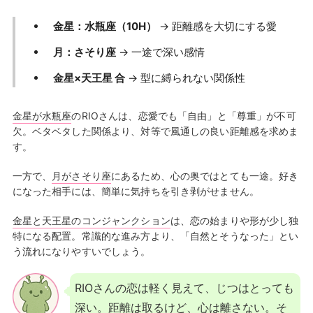
金星：水瓶座（10H）
→ 距離感を大切にする愛
月：さそり座
→ 一途で深い感情
金星×天王星 合
→ 型に縛られない関係性
金星が水瓶座
のRIOさんは、恋愛でも「自由」と「尊重」が不可
欠。ベタベタした関係より、対等で風通しの良い距離感を求めま
す。
一方で、
月がさそり座
にあるため、心の奥ではとても一途。好き
になった相手には、簡単に気持ちを引き剥がせません。
金星と天王星のコンジャンクション
は、恋の始まりや形が少し独
特になる配置。常識的な進み方より、「自然とそうなった」とい
う流れになりやすいでしょう。
RIOさんの恋は軽く見えて、じつはとっても
深い。距離は取るけど、心は離さない。そ