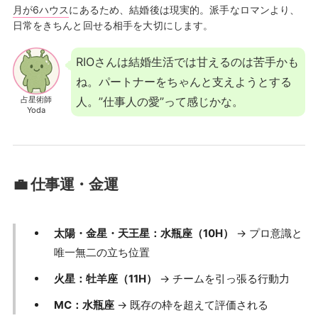
月が6ハウス
にあるため、結婚後は現実的。派手なロマンより、
日常をきちんと回せる相手を大切にします。
RIOさんは結婚生活では甘えるのは苦手かも
ね。パートナーをちゃんと支えようとする
占星術師
人。”仕事人の愛”って感じかな。
Yoda
💼 仕事運・金運
太陽・金星・天王星：水瓶座（10H）
→ プロ意識と
唯一無二の立ち位置
火星：牡羊座（11H）
→ チームを引っ張る行動力
MC：水瓶座
→ 既存の枠を超えて評価される