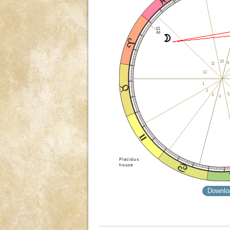
01
44
10
9
11
12
1
2
5
3
4
Placidus
house