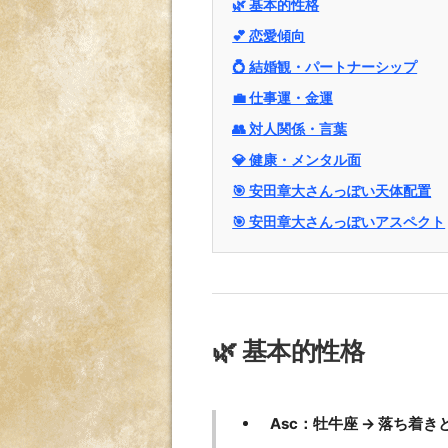
🌿 基本的性格
💕 恋愛傾向
💍 結婚観・パートナーシップ
💼 仕事運・金運
👥 対人関係・言葉
💎 健康・メンタル面
🎯 安田章大さんっぽい天体配置
🎯 安田章大さんっぽいアスペクト
🌿 基本的性格
Asc：牡牛座 → 落ち着