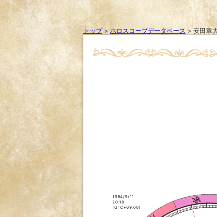
トップ
>
ホロスコープデータベース
>
安田章
1984/9/11
20:18
(UTC+09:00)