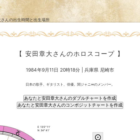
大さんの出生時間と出生場所
【 安田章大さんのホロスコープ 】
1984年9月11日 20時18分 | 兵庫県 尼崎市
日本の歌手、ギタリスト、俳優。関ジャニ∞のメンバー。
E 135°11'
N 34°41'