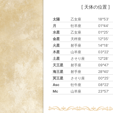
[ 天体の位置 ]
太陽
乙女座
18°53'
月
牡羊座
01°44'
水星
乙女座
01°25'
金星
天秤座
12°35'
火星
射手座
14°18'
木星
山羊座
03°22'
土星
さそり座
12°28'
天王星
射手座
09°47'
海王星
射手座
28°40'
冥王星
さそり座
00°25'
Asc
牡牛座
08°22'
Mc
山羊座
23°57'