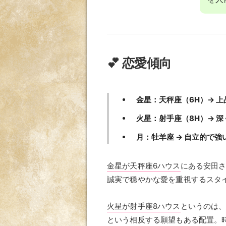
💕 恋愛傾向
金星：天秤座（6H）→ 
火星：射手座（8H）→ 
月：牡羊座 → 自立的で
金星が天秤座6ハウス
にある安田さ
誠実で穏やかな愛を重視するスタ
火星が射手座8ハウス
というのは
という相反する願望もある配置。