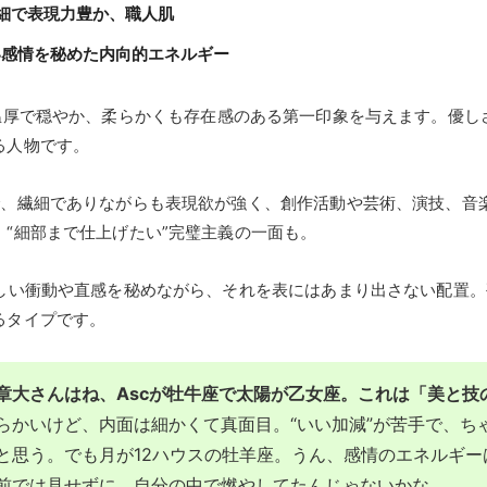
繊細で表現力豊か、職人肌
強い感情を秘めた内向的エネルギー
温厚で穏やか、柔らかくも存在感のある第一印象を与えます。優し
る人物です。
で、繊細でありながらも表現欲が強く、創作活動や芸術、演技、音
“細部まで仕上げたい”完璧主義の一面も。
しい衝動や直感を秘めながら、それを表にはあまり出さない配置。
るタイプです。
章大さんはね、Ascが牡牛座で太陽が乙女座。これは「美と技
らかいけど、内面は細かくて真面目。“いい加減”が苦手で、ちゃ
と思う。でも月が12ハウスの牡羊座。うん、感情のエネルギ
前では見せずに、自分の中で燃やしてたんじゃないかな。