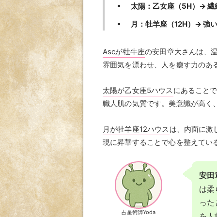
太陽：乙女座（5H）→ 
月：牡羊座（12H）→ 
Ascが牡牛座
の安田章大さんは、
雰囲気を漂わせ、人を癒す力のあ
太陽が乙女座5ハウス
にあること
職人肌の気質です。美意識が高く、
月が牡羊座12ハウス
は、内面に激
現に昇華することで心を整えてい
安田
は柔
った
占星術師Yoda
を人