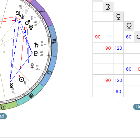
03
22
28
40
14
18
09
47
90
60
8
12
28
7
90
120
6
00
25
12
60
35
90
120
18
53
01
60
25