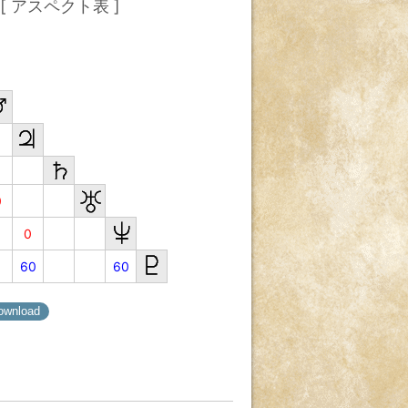
[ アスペクト表 ]
0
0
60
60