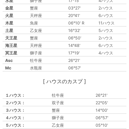
水星
獅子座
17°15'
4ハウス
金星
蟹座
03°27'
2ハウス
火星
天秤座
20°41'
6ハウス
木星
魚座
06°10' R
11ハウス
土星
乙女座
16°32'
5ハウス
天王星
蟹座
06°50'
2ハウス
海王星
天秤座
14°48'
6ハウス
冥王星
獅子座
17°19'
4ハウス
Asc
牡牛座
26°21'
Mc
水瓶座
06°57'
[ ハウスのカスプ ]
１ハウス：
牡牛座
26°21'
２ハウス：
双子座
22°05'
３ハウス：
蟹座
14°00'
４ハウス：
獅子座
06°57'
５ハウス：
乙女座
05°10'