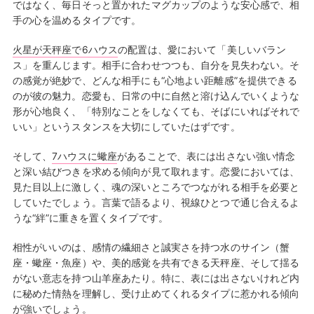
ではなく、毎日そっと置かれたマグカップのような安心感で、相
手の心を温めるタイプです。
火星が天秤座で6ハウス
の配置は、愛において「美しいバラン
ス」を重んじます。相手に合わせつつも、自分を見失わない。そ
の感覚が絶妙で、どんな相手にも“心地よい距離感”を提供できる
のが彼の魅力。恋愛も、日常の中に自然と溶け込んでいくような
形が心地良く、「特別なことをしなくても、そばにいればそれで
いい」というスタンスを大切にしていたはずです。
そして、
7ハウスに蠍座
があることで、表には出さない強い情念
と深い結びつきを求める傾向が見て取れます。恋愛においては、
見た目以上に激しく、魂の深いところでつながれる相手を必要と
していたでしょう。言葉で語るより、視線ひとつで通じ合えるよ
うな“絆”に重きを置くタイプです。
相性がいいのは、感情の繊細さと誠実さを持つ水のサイン（蟹
座・蠍座・魚座）や、美的感覚を共有できる天秤座、そして揺る
がない意志を持つ山羊座あたり。特に、表には出さないけれど内
に秘めた情熱を理解し、受け止めてくれるタイプに惹かれる傾向
が強いでしょう。