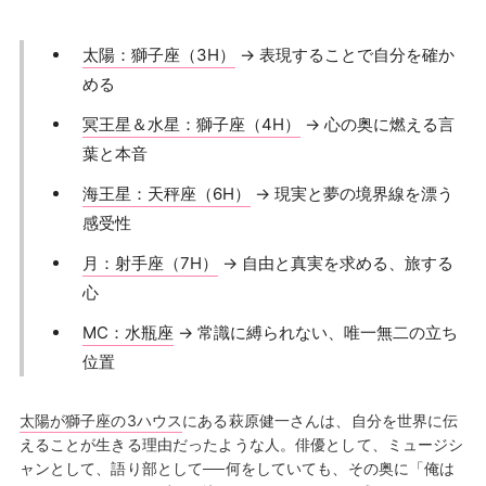
太陽：獅子座（3H）
→ 表現することで自分を確か
める
冥王星＆水星：獅子座（4H）
→ 心の奥に燃える言
葉と本音
海王星：天秤座（6H）
→ 現実と夢の境界線を漂う
感受性
月：射手座（7H）
→ 自由と真実を求める、旅する
心
MC：水瓶座
→ 常識に縛られない、唯一無二の立ち
位置
太陽が獅子座の3ハウス
にある萩原健一さんは、自分を世界に伝
えることが生きる理由だったような人。俳優として、ミュージシ
ャンとして、語り部として──何をしていても、その奥に「俺は