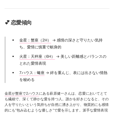
💕 恋愛傾向
金星：蟹座（2H）
→ 感情の深さと守りたい気持
ち、愛情に慎重で献身的
火星：天秤座（6H）
→ 美しい距離感とバランスの
とれた愛情表現
7ハウス：蠍座
→ 絆を重んじ、表には出さない情熱
を秘める
金星が蟹座で2ハウス
にある萩原健一さんは、恋愛においてとて
も繊細で、深くて静かな愛を持つ人。誰かを好きになると、その
人を守りたいという気持ちが自然に湧き上がり、物質的にも感情
的にも“包み込むような優しさ”で愛を示します。派手な愛情表現