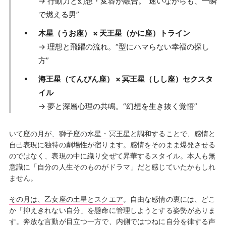
→ 行動力と幻想・変容が融合。“迷いながらも、一瞬
で燃える男”
木星（うお座） × 天王星（かに座）トライン
→ 理想と飛躍の流れ。“型にハマらない幸福の探し
方”
海王星（てんびん座） × 冥王星（しし座）セクスタ
イル
→ 夢と深層心理の共鳴。“幻想を生き抜く覚悟”
いて座の月が、獅子座の水星・冥王星と調和
することで、感情と
自己表現に独特の劇場性が宿ります。感情をそのまま爆発させる
のではなく、表現の中に織り交ぜて昇華するスタイル。本人も無
意識に「自分の人生そのものがドラマ」だと感じていたかもしれ
ません。
その月は、乙女座の土星とスクエア
。自由な感情の裏には、どこ
か「抑えきれない自分」を懸命に管理しようとする姿勢がありま
す。奔放な言動が目立つ一方で、内側ではつねに自分を律する声