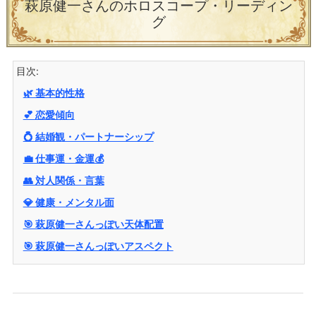
萩原健一さんのホロスコープ・リーディン
グ
目次:
🌿 基本的性格
💕 恋愛傾向
💍 結婚観・パートナーシップ
💼 仕事運・金運💰
👥 対人関係・言葉
💎 健康・メンタル面
🎯 萩原健一さんっぽい天体配置
🎯 萩原健一さんっぽいアスペクト