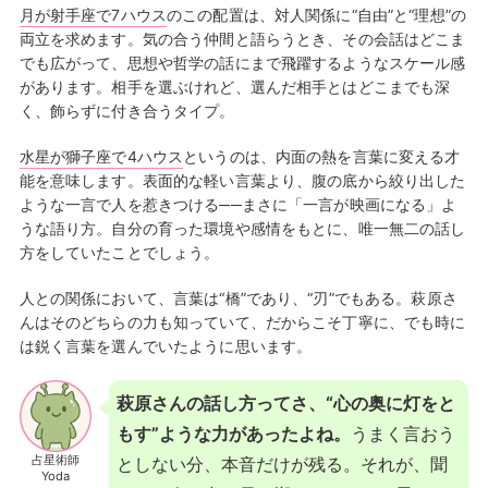
月が射手座で7ハウス
のこの配置は、対人関係に“自由”と“理想”の
両立を求めます。気の合う仲間と語らうとき、その会話はどこま
でも広がって、思想や哲学の話にまで飛躍するようなスケール感
があります。相手を選ぶけれど、選んだ相手とはどこまでも深
く、飾らずに付き合うタイプ。
水星が獅子座で4ハウス
というのは、内面の熱を言葉に変える才
能を意味します。表面的な軽い言葉より、腹の底から絞り出した
ような一言で人を惹きつける──まさに「一言が映画になる」よ
うな語り方。自分の育った環境や感情をもとに、唯一無二の話し
方をしていたことでしょう。
人との関係において、言葉は“橋”であり、“刃”でもある。萩原さ
んはそのどちらの力も知っていて、だからこそ丁寧に、でも時に
は鋭く言葉を選んでいたように思います。
萩原さんの話し方ってさ、“心の奥に灯をと
もす”ような力があったよね。
うまく言おう
占星術師
としない分、本音だけが残る。それが、聞
Yoda