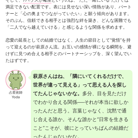
満足できない配置です。表には見せない深い情熱があり、パート
ナーと「心の奥までつながっていたい」と願う傾向があります。
そのぶん、信頼できる相手とは強烈な絆を築き、どんな困難でも
「二人でなら越えていける」と感じるような関係を求めます。
恋愛の延長としての結婚ではなく、人生の節目として“覚悟”を持
って迎えるのが萩原さん流。お互いの感情が裸になる瞬間を、避
けずに見つめ合える相手とのパートナーシップを、深く望んでい
たはずです。
萩原さんはね、「隣にいてくれるだけで、
世界が違って見える」って思える人を探し
占星術師
てたんじゃないかな。
多分、目を見ただけ
Yoda
でわかり合える関係──それが本当に欲しか
ったんだと思う。言葉じゃなく、沈黙で通
じ合える誰か。そんな誰かと“日常を生きる
こと”こそが、彼にとっていちばんの結婚だ
ったんじゃないかな。