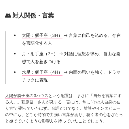
👥 対人関係・言葉
太陽：獅子座（3H）
→ 言葉に自己を込める、存在
を言語化する人
月：射手座（7H）
→ 対話に理想を求め、自由な発
想で人を惹きつける
水星：獅子座（4H）
→ 内面の思いを強く、ドラマ
チックに表現
太陽が獅子座の3ハウス
という配置は、まさに「自分を言葉にす
る人」。萩原健一さんが発する一言には、常に“その人自身の在
り方”が宿っていたはず。台詞だけでなく、雑談やインタビュー
の中にも、どこか詩的で力強い言葉があり、聴く者の心をざらっ
と撫でていくような影響力を持っていたことでしょう。