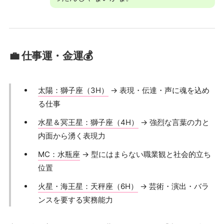
💼 仕事運・金運💰
太陽：獅子座（3H）
→ 表現・伝達・声に魂を込め
る仕事
水星＆冥王星：獅子座（4H）
→ 強烈な言葉の力と
内面から湧く表現力
MC：水瓶座
→ 型にはまらない職業観と社会的立ち
位置
火星・海王星：天秤座（6H）
→ 芸術・演出・バラ
ンスを要する実務能力