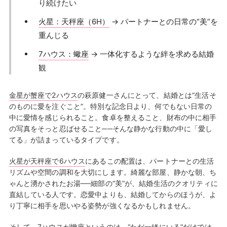
り続けたい
火星：天秤座（6H）
→ パートナーとの日常の“美”を
重んじる
7ハウス：蠍座
→ 一体化するような絆を求める結婚
観
金星が蟹座で2ハウス
の萩原健一さんにとって、結婚とは“生活そ
のものに愛を注ぐこと”。特別な記念日より、何でもない日常の
中に愛情を感じられること。食卓を整えること、財布の中に相手
の写真をそっと忍ばせること──そんな静かな行動の中に「愛し
てる」が詰まっているタイプです。
火星が天秤座で6ハウス
にあるこの配置は、パートナーとの生活
リズムや空間の調和を大切にします。綺麗な部屋、静かな朝、ち
ゃんと湧かされたお湯──細部の“美”が、結婚生活のクオリティに
直結している人です。恋愛中よりも、結婚してからのほうが、よ
り丁寧に相手を思いやる姿勢が強くなるかもしれません。
そして、
7ハウスが蠍座
というのは、“ただ一緒にいる”だけでは