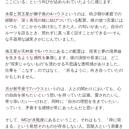
ここにいる」という叫びが込められていたように感じます。
水星と冥王星が獅子座の4ハウス
というのは、幼少期や家庭での
経験が、深く表現の核に結びついている配置。彼の放つ言葉には
いつも「どこかから抜け出してきた人」の匂いがあった。自分の
ルーツを語るとき、照れずに真っ直ぐ話すことができる──そん
な不器用な誠実さがにじんでいました。
海王星が天秤座で6ハウス
にあるこの配置は、現実と夢の境界線
を生きるような感性を象徴します。彼の演技や音楽には、どこ
か“現実じゃないもの”を漂わせる不思議な透明感がありました。
仕事を「こなす」のではなく、「祈るように」向き合っていたの
かもしれません。
月が射手座で7ハウス
というのは、人との関わりにおいても、心
の自由を保ちたいという想いを持っていた証拠。愛されたいし、
寄り添いたい──けれど、同時に「自分の理想を生きていたい」
っていう、矛盾する感情が常にあったんだと思います。
そして、
MCが水瓶座
にあるということ。それはもう、「枠に収
まる」という発想そのものが存在しない人。芸能人という肩書き