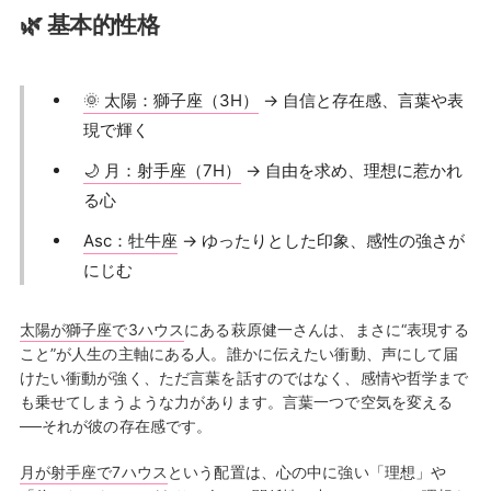
🌿 基本的性格
🌞 太陽：獅子座（3H）
→ 自信と存在感、言葉や表
現で輝く
🌙 月：射手座（7H）
→ 自由を求め、理想に惹かれ
る心
Asc：牡牛座
→ ゆったりとした印象、感性の強さが
にじむ
太陽が獅子座で3ハウス
にある萩原健一さんは、まさに“表現する
こと”が人生の主軸にある人。誰かに伝えたい衝動、声にして届
けたい衝動が強く、ただ言葉を話すのではなく、感情や哲学まで
も乗せてしまうような力があります。言葉一つで空気を変える
──それが彼の存在感です。
月が射手座で7ハウス
という配置は、心の中に強い「理想」や