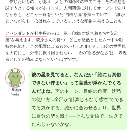
「信じたいもの」があり、人との関係性の中でこそ、その理想を
試そうとする傾向があります。人間関係に対してオープンであり
ながらも、どこか一線を引いた“自由な魂”を持っていて、「誰か
といながらも、心は旅をしている」ような印象を与えることも。
アセンダントが牡牛座
の人は、第一印象に“落ち着き”や“安定
感”を与えます。萩原さんの持つ、どこか悠然としたムードや独
特の色気も、この配置によるものかもしれません。自分の世界観
を大切にし、外部に振り回されない──その“揺るがなさ”は、表現
者としての強みになっていたはずです。
彼の星を見てると、なんだか「誰にも真似
できない佇まい」って言葉が浮かんでくる
占星術師
んだよね。
声のトーン、目線の角度、沈黙
Yoda
の使い方…全部が“計算じゃなく感性”ででき
てる気がする。誰かに合わせるより、世界
に自分の型を残す──そんな覚悟で、生きて
たんじゃないかな。