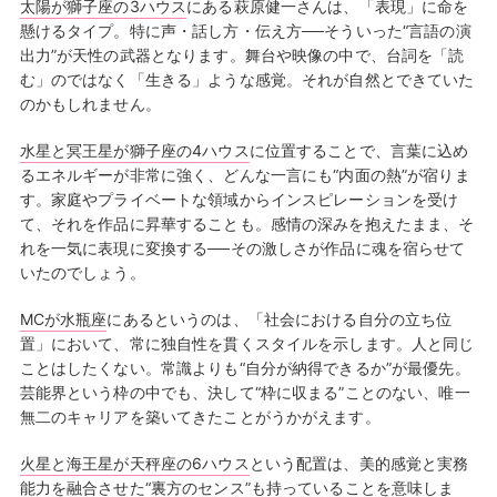
太陽が獅子座の3ハウス
にある萩原健一さんは、「表現」に命を
懸けるタイプ。特に声・話し方・伝え方──そういった“言語の演
出力”が天性の武器となります。舞台や映像の中で、台詞を「読
む」のではなく「生きる」ような感覚。それが自然とできていた
のかもしれません。
水星と冥王星が獅子座の4ハウス
に位置することで、言葉に込め
るエネルギーが非常に強く、どんな一言にも“内面の熱”が宿りま
す。家庭やプライベートな領域からインスピレーションを受け
て、それを作品に昇華することも。感情の深みを抱えたまま、そ
れを一気に表現に変換する──その激しさが作品に魂を宿らせて
いたのでしょう。
MCが水瓶座
にあるというのは、「社会における自分の立ち位
置」において、常に独自性を貫くスタイルを示します。人と同じ
ことはしたくない。常識よりも“自分が納得できるか”が最優先。
芸能界という枠の中でも、決して“枠に収まる”ことのない、唯一
無二のキャリアを築いてきたことがうかがえます。
火星と海王星が天秤座の6ハウス
という配置は、美的感覚と実務
能力を融合させた“裏方のセンス”も持っていることを意味しま