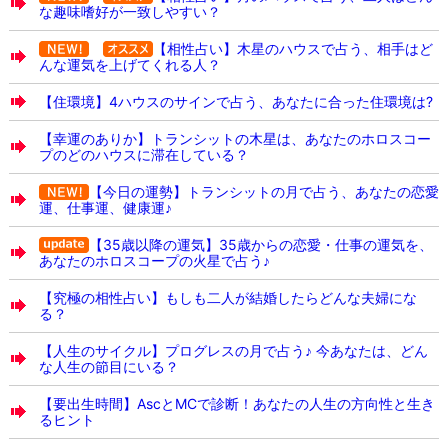
な趣味嗜好が一致しやすい？
【相性占い】木星のハウスで占う、相手はど
んな運気を上げてくれる人？
【住環境】4ハウスのサインで占う、あなたに合った住環境は?
【幸運のありか】トランシットの木星は、あなたのホロスコー
プのどのハウスに滞在している？
【今日の運勢】トランシットの月で占う、あなたの恋愛
運、仕事運、健康運♪
【35歳以降の運気】35歳からの恋愛・仕事の運気を、
あなたのホロスコープの火星で占う♪
【究極の相性占い】もしも二人が結婚したらどんな夫婦にな
る？
【人生のサイクル】プログレスの月で占う♪ 今あなたは、どん
な人生の節目にいる？
【要出生時間】AscとMCで診断！あなたの人生の方向性と生き
るヒント