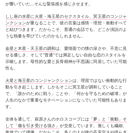
が響いていた…そんな緊張感を感じさせます。
しし座の水星に火星・海王星のセクスタイル、冥王星のコンジャ
ンクション
が重なることで、彼の言葉は感情・理想・衝動すべて
と結びつきます。だからこそ、普通の会話でも、どこか演説のよ
うな熱量を帯びていたのかもしれません。
金星と木星・天王星の調和
は、愛情面での懐の深さや、不意に見
せる優しさ、そして“普通”では満足しない自由な恋のスタイルを
示唆します。母性的な愛と反骨精神が不思議に同居していた可能
性も。
火星と海王星のコンジャンクション
は、理屈ではない衝動的な行
動を引き起こします。しかもそこに冥王星が調和していること
で、「誰かのために戦う」ことや、「何かを守るための破壊」が
人生のなかで重要なモチベーションになっていた可能性もありま
す。
全体を通して、萩原さんのホロスコープには
「夢」と「衝動」そ
して「傷を引き受ける強さ」
が交差しています。激しくも繊細、
奔放でいて律儀。だからこそ、多くの人が彼の不安定さや揺らぎ