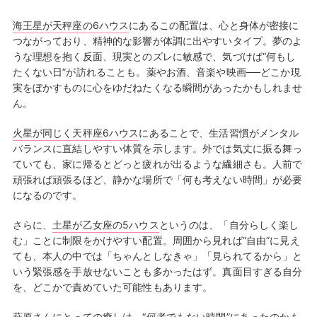
海王星が天秤座の6ハウス
にあるこの配置は、心と身体が密接に
つながっており、精神的な影響が体調に出やすいタイプ。夢のよ
うな理想を抱く反面、現実とのズレに敏感で、気づけば“何もし
たくない日”が訪れることも。薬やお酒、音楽や映画──どこか現
実をぼかすものに心をゆだねたくなる瞬間があったかもしれませ
ん。
火星が同じく天秤座6ハウス
にあることで、生活習慣がメンタル
バランスに直結しやすい体質を示します。外では気丈に振る舞っ
ていても、家に帰るとどっと疲れが出るような繊細さも。人前で
頑張れば頑張るほど、静かな場所で「何も考えない時間」が必要
になるのです。
さらに、
土星が乙女座の5ハウス
というのは、「自分らしく楽し
む」ことに制限をかけやすい配置。周囲から見れば“自由”に見え
ても、本人の中では「ちゃんとしなきゃ」「見られてるから」と
いう緊張感を手放せないことも多かったはず。真面目すぎる自分
を、どこかで責めていた可能性もあります。
萩原さんにとっての癒しは、“何者でもない時間”にあったのかも