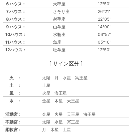
６ハウス：
天秤座
12°50'
７ハウス：
さそり座
26°21'
８ハウス：
射手座
22°05'
９ハウス：
山羊座
14°00'
10ハウス：
水瓶座
06°57'
11ハウス：
魚座
05°10'
12ハウス：
牡羊座
12°50'
[ サイン区分 ]
火 ：
太陽 月 水星 冥王星
土 ：
土星
風 ：
火星 海王星
水 ：
金星 木星 天王星
活動宮：
金星 火星 天王星 海王星
不動宮：
太陽 水星 冥王星
柔軟宮：
月 木星 土星