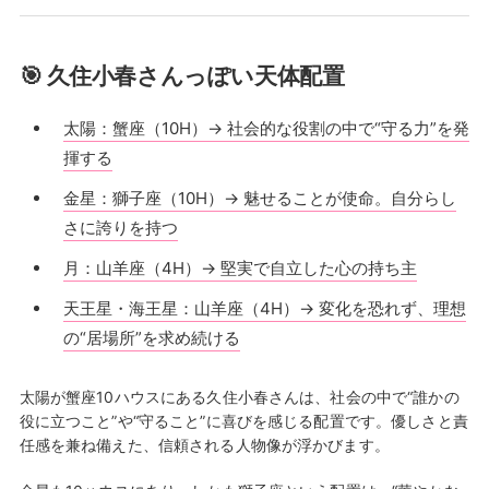
🎯 久住小春さんっぽい天体配置
太陽：蟹座（10H）→ 社会的な役割の中で“守る力”を発
揮する
金星：獅子座（10H）→ 魅せることが使命。自分らし
さに誇りを持つ
月：山羊座（4H）→ 堅実で自立した心の持ち主
天王星・海王星：山羊座（4H）→ 変化を恐れず、理想
の“居場所”を求め続ける
太陽が蟹座10ハウスにある久住小春さんは、社会の中で“誰かの
役に立つこと”や“守ること”に喜びを感じる配置です。優しさと責
任感を兼ね備えた、信頼される人物像が浮かびます。