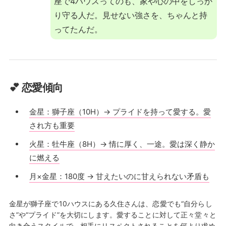
座で4ハウスってのも、家や心の中をしっか
り守る人だ。見せない強さを、ちゃんと持
ってたんだ。
💕 恋愛傾向
金星：獅子座（10H）→ プライドを持って愛する。愛
され方も重要
火星：牡牛座（8H）→ 情に厚く、一途。愛は深く静か
に燃える
月×金星：180度 → 甘えたいのに甘えられない矛盾も
金星が獅子座で10ハウスにある久住さんは、恋愛でも“自分らし
さ”や“プライド”を大切にします。愛することに対して正々堂々と
向き合うスタイルで、相手にリスペクトされることを何より求め