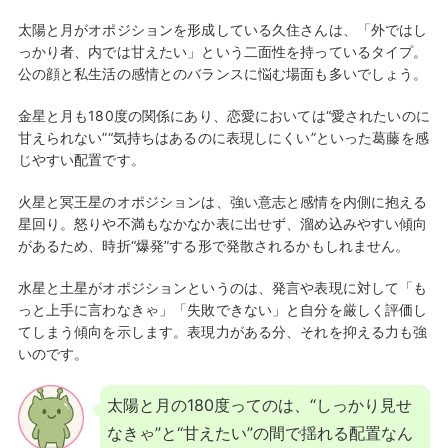
太陽と月がオポジションを形成している久住さんは、「外ではし
っかり者、内では甘えたい」という二面性を持っているタイプ。
公の顔と私生活の感情とのバランスに悩む場面も多いでしょう。
金星と月も180度の関係にあり、恋愛においては“愛されたいのに
甘えられない”“気持ちはあるのに表現しにくい”といった葛藤を感
じやすい配置です。
火星と冥王星のオポジションは、強い意志と感情を内側に抱える
星回り。怒りや不満もなかなか表に出せず、溜め込みやすい傾向
があるため、時折“爆発”する形で発散されるかもしれません。
水星と土星がオポジションというのは、発言や表現に対して「も
っと上手に言わなきゃ」「失敗できない」と自分を厳しく評価し
てしまう傾向を示します。表現力がある分、それを抑える力も強
いのです。
太陽と月の180度ってのは、“しっかり見せ
なきゃ”と“甘えたい”の間で揺れる配置なん