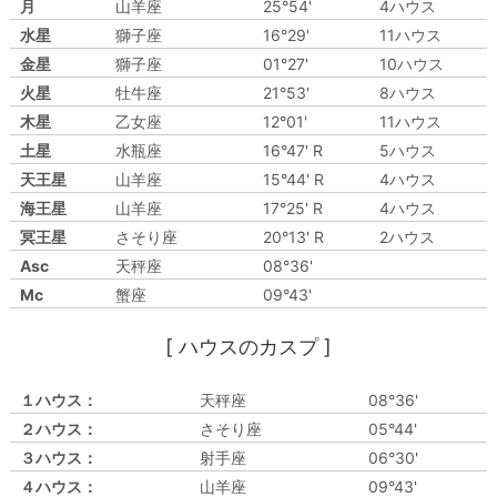
月
山羊座
25°54'
4ハウス
水星
獅子座
16°29'
11ハウス
金星
獅子座
01°27'
10ハウス
火星
牡牛座
21°53'
8ハウス
木星
乙女座
12°01'
11ハウス
土星
水瓶座
16°47' R
5ハウス
天王星
山羊座
15°44' R
4ハウス
海王星
山羊座
17°25' R
4ハウス
冥王星
さそり座
20°13' R
2ハウス
Asc
天秤座
08°36'
Mc
蟹座
09°43'
[ ハウスのカスプ ]
１ハウス：
天秤座
08°36'
２ハウス：
さそり座
05°44'
３ハウス：
射手座
06°30'
４ハウス：
山羊座
09°43'