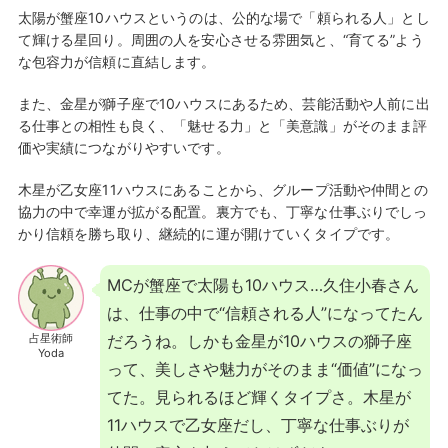
太陽が蟹座10ハウスというのは、公的な場で「頼られる人」とし
て輝ける星回り。周囲の人を安心させる雰囲気と、“育てる”よう
な包容力が信頼に直結します。
また、金星が獅子座で10ハウスにあるため、芸能活動や人前に出
る仕事との相性も良く、「魅せる力」と「美意識」がそのまま評
価や実績につながりやすいです。
木星が乙女座11ハウスにあることから、グループ活動や仲間との
協力の中で幸運が拡がる配置。裏方でも、丁寧な仕事ぶりでしっ
かり信頼を勝ち取り、継続的に運が開けていくタイプです。
MCが蟹座で太陽も10ハウス…久住小春さん
は、仕事の中で“信頼される人”になってたん
占星術師
だろうね。しかも金星が10ハウスの獅子座
Yoda
って、美しさや魅力がそのまま“価値”になっ
てた。見られるほど輝くタイプさ。木星が
11ハウスで乙女座だし、丁寧な仕事ぶりが