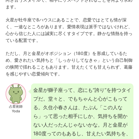
ます。
火星が牡牛座で8ハウスにあることで、恋愛ではとても情が深
く、一途なところがあります。愛情表現は派手ではないけれど、
心から信じた人には誠実に尽くすタイプです。静かな情熱を持っ
ている配置です。
ただし、月と金星がオポジション（180度）を形成しているた
め、愛されたい気持ちと「しっかりしてなきゃ」という自己制御
の狭間で揺れることもあります。甘えたくても甘えられず、葛藤
を感じやすい恋愛傾向です。
金星が獅子座って、恋にも“誇り”を持つタイ
プだ。堂々と、でもちゃんと心がこもって
占星術師
る。久住小春さんは、たぶん「この人な
Yoda
ら」って思った相手にしか、気持ちを開か
ない人だったんじゃないかな。月と金星が
180度ってのもあるし、甘えたい気持ちを、