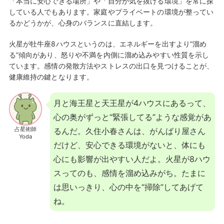
「本当に安心できる場所」や「自分が気を抜ける環境」を常に探
している人でもあります。家庭やプライベートの環境が整ってい
るかどうかが、心身のバランスに直結します。
火星が牡牛座8ハウスというのは、エネルギーを出すより“溜め
る”傾向があり、怒りや不満を内側に溜め込みやすい性質を示し
ています。感情の発散方法やストレスの出口を見つけることが、
健康維持の鍵となります。
月と海王星と天王星が4ハウスにあるって、
心の奥がずっと“緊張してる”ような感覚があ
占星術師
るんだ。久住小春さんは、がんばり屋さん
Yoda
だけど、安心できる環境がないと、体にも
心にも影響が出やすい人だよ。火星が8ハウ
スってのも、感情を溜め込みがち。たまに
は思いっきり、心の中を“掃除”してあげて
ね。