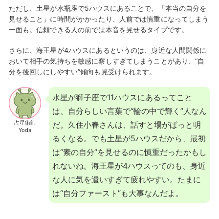
ただし、土星が水瓶座で5ハウスにあることで、「本当の自分を
見せること」に時間がかかったり、人前では慎重になってしまう
一面も。信頼できる人の前では本音を見せるタイプです。
さらに、海王星が4ハウスにあるというのは、身近な人間関係に
おいて相手の気持ちを敏感に察しすぎてしまうことがあり、“自
分を後回しにしやすい”傾向も見受けられます。
水星が獅子座で11ハウスにあるってこと
は、自分らしい言葉で“輪の中で輝く”人なん
占星術師
だ。久住小春さんは、話すと場がぱっと明
Yoda
るくなる。でも土星が5ハウスだから、最初
は“素の自分”を見せるのに慎重だったかもし
れないね。海王星が4ハウスってのも、身近
な人に気を遣いすぎて疲れやすい。たまに
は“自分ファースト”も大事なんだよ。