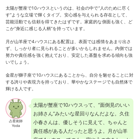
太陽が蟹座で10ハウスというのは、社会の中で“人のために尽く
す”ような立場で輝くタイプ。安心感を与えられる存在として、
芸能活動でも信頼を得てきたはずです。家庭的な側面も強く、ど
こか“身近に感じる人柄”を持っています。
月が山羊座で4ハウスにある配置は、表面では感情をあまり出さ
ず、しっかり者に見られることが多いかもしれません。内側では
努力や責任感を強く抱えており、安定した基盤を求める傾向も強
いでしょう。
金星が獅子座で10ハウスにあることから、自分を魅せることに対
する誇りや表現力を持っており、華やかなステージでも自然体で
輝ける人です。
太陽が蟹座で10ハウスって、“面倒見のいい
お姉さん”みたいな星回りなんだよな。久住
占星術師
小春さんは、優しそうに見えて、ちゃんと
Yoda
責任感がある人だったと思うよ。月が山羊