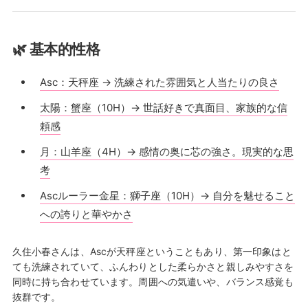
🌿 基本的性格
Asc：天秤座 → 洗練された雰囲気と人当たりの良さ
太陽：蟹座（10H）→ 世話好きで真面目、家族的な信
頼感
月：山羊座（4H）→ 感情の奥に芯の強さ。現実的な思
考
Ascルーラー金星：獅子座（10H）→ 自分を魅せること
への誇りと華やかさ
久住小春さんは、Ascが天秤座ということもあり、第一印象はと
ても洗練されていて、ふんわりとした柔らかさと親しみやすさを
同時に持ち合わせています。周囲への気遣いや、バランス感覚も
抜群です。