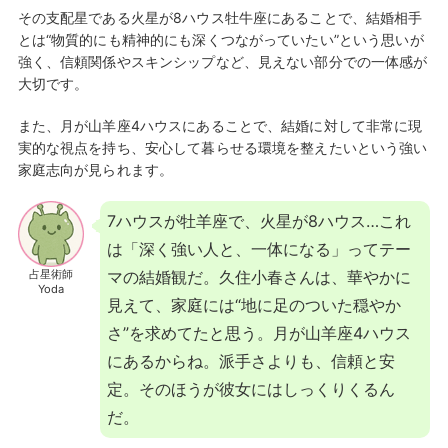
その支配星である火星が8ハウス牡牛座にあることで、結婚相手
とは“物質的にも精神的にも深くつながっていたい”という思いが
強く、信頼関係やスキンシップなど、見えない部分での一体感が
大切です。
また、月が山羊座4ハウスにあることで、結婚に対して非常に現
実的な視点を持ち、安心して暮らせる環境を整えたいという強い
家庭志向が見られます。
7ハウスが牡羊座で、火星が8ハウス…これ
は「深く強い人と、一体になる」ってテー
占星術師
マの結婚観だ。久住小春さんは、華やかに
Yoda
見えて、家庭には“地に足のついた穏やか
さ”を求めてたと思う。月が山羊座4ハウス
にあるからね。派手さよりも、信頼と安
定。そのほうが彼女にはしっくりくるん
だ。