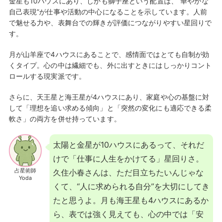
金星も10ハウスにあり、しかも獅子座という配置は、“華やかな
自己表現”が仕事や活動の中心になることを示しています。人前
で魅せる力や、表舞台での輝きが評価につながりやすい星回りで
す。
月が山羊座で4ハウスにあることで、感情面ではとても自制が効
くタイプ。心の中は繊細でも、外に出すときにはしっかりコント
ロールする現実派です。
さらに、天王星と海王星が4ハウスにあり、家庭や心の基盤に対
して「理想を追い求める傾向」と「突然の変化にも適応できる柔
軟さ」の両方を併せ持っています。
太陽と金星が10ハウスにあるって、それだ
けで「仕事に人生をかけてる」星回りさ。
占星術師
久住小春さんは、ただ目立ちたいんじゃな
Yoda
くて、“人に求められる自分”を大切にしてき
たと思うよ。月も海王星も4ハウスにあるか
ら、表では強く見えても、心の中では「安