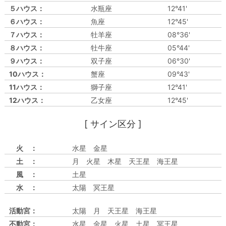
５ハウス：
水瓶座
12°41'
６ハウス：
魚座
12°45'
７ハウス：
牡羊座
08°36'
８ハウス：
牡牛座
05°44'
９ハウス：
双子座
06°30'
10ハウス：
蟹座
09°43'
11ハウス：
獅子座
12°41'
12ハウス：
乙女座
12°45'
[ サイン区分 ]
火 ：
水星 金星
土 ：
月 火星 木星 天王星 海王星
風 ：
土星
水 ：
太陽 冥王星
活動宮：
太陽 月 天王星 海王星
不動宮：
水星 金星 火星 土星 冥王星