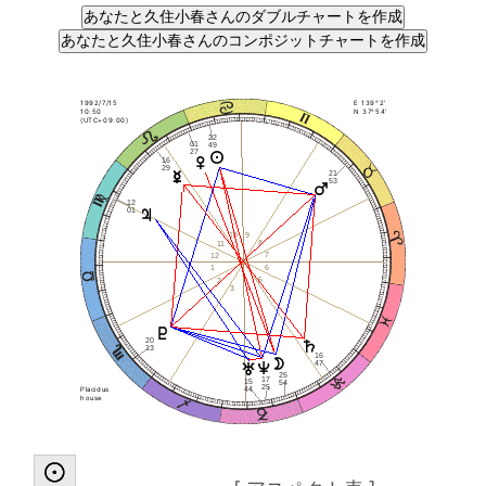
1992/7/15
E 139°2'
10:50
N 37°54'
(UTC+09:00)
22
01
49
27
16
29
21
53
12
01
9
10
8
11
7
12
6
1
5
2
4
3
20
13
16
47
25
17
15
54
25
44
Placidus
house