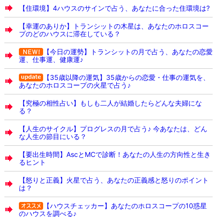
【住環境】4ハウスのサインで占う、あなたに合った住環境は?
【幸運のありか】トランシットの木星は、あなたのホロスコー
プのどのハウスに滞在している？
【今日の運勢】トランシットの月で占う、あなたの恋愛
運、仕事運、健康運♪
【35歳以降の運気】35歳からの恋愛・仕事の運気を、
あなたのホロスコープの火星で占う♪
【究極の相性占い】もしも二人が結婚したらどんな夫婦にな
る？
【人生のサイクル】プログレスの月で占う♪ 今あなたは、どん
な人生の節目にいる？
【要出生時間】AscとMCで診断！あなたの人生の方向性と生き
るヒント
【怒りと正義】火星で占う、あなたの正義感と怒りのポイント
は？
【ハウスチェッカー】あなたのホロスコープの10惑星
のハウスを調べる♪