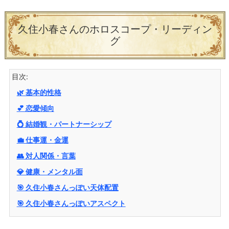
久住小春さんのホロスコープ・リーディン
グ
目次:
🌿 基本的性格
💕 恋愛傾向
💍 結婚観・パートナーシップ
💼 仕事運・金運
👥 対人関係・言葉
💎 健康・メンタル面
🎯 久住小春さんっぽい天体配置
🎯 久住小春さんっぽいアスペクト