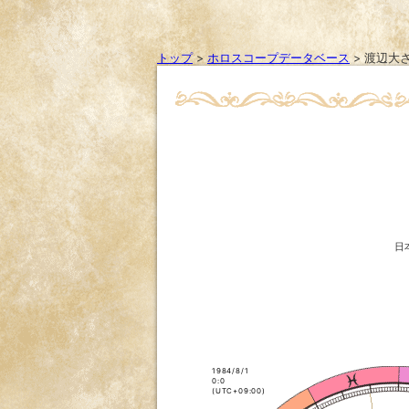
トップ
>
ホロスコープデータベース
>
渡辺大
日
1984/8/1
0:0
(UTC+09:00)