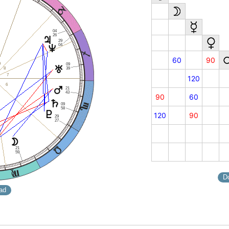
04
26
29
04
60
90
9
09
8
39
7
120
6
21
43
90
60
09
58
120
90
29
27
21
59