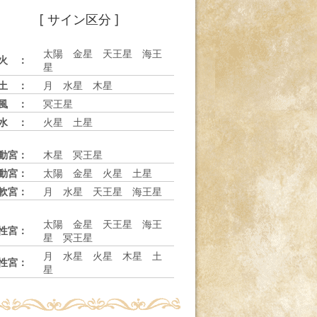
[ サイン区分 ]
太陽 金星 天王星 海王
火 ：
星
土 ：
月 水星 木星
風 ：
冥王星
水 ：
火星 土星
動宮：
木星 冥王星
動宮：
太陽 金星 火星 土星
軟宮：
月 水星 天王星 海王星
太陽 金星 天王星 海王
性宮：
星 冥王星
月 水星 火星 木星 土
性宮：
星