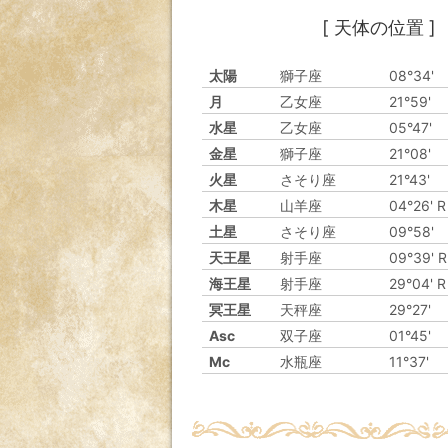
[ 天体の位置 ]
太陽
獅子座
08°34'
月
乙女座
21°59'
水星
乙女座
05°47'
金星
獅子座
21°08'
火星
さそり座
21°43'
木星
山羊座
04°26' R
土星
さそり座
09°58'
天王星
射手座
09°39' R
海王星
射手座
29°04' R
冥王星
天秤座
29°27'
Asc
双子座
01°45'
Mc
水瓶座
11°37'