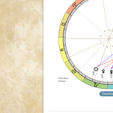
10
11
12
1
2
3
5
4
08
34
21
05
08
47
Placidus
house