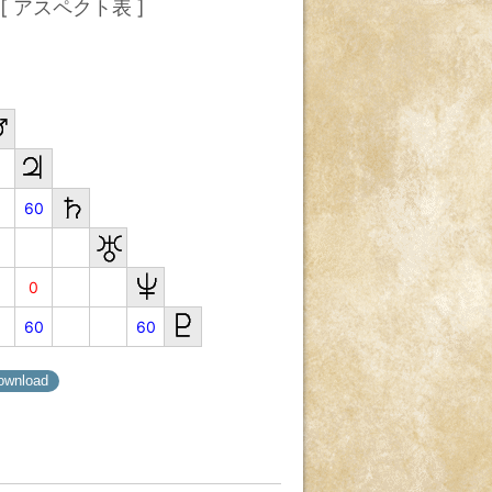
[ アスペクト表 ]
60
0
60
60