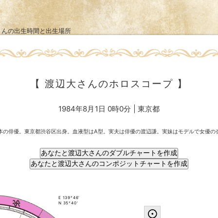
さんの出生時間と出生場所
【 渡辺大さんのホロスコープ 】
1984年8月1日 0時0分 | 東京都
本の俳優。東京都渋谷区出身。血液型はA型。実夫は俳優の渡辺謙。実妹はモデルで女優の
E 139°46'
N 35°40'