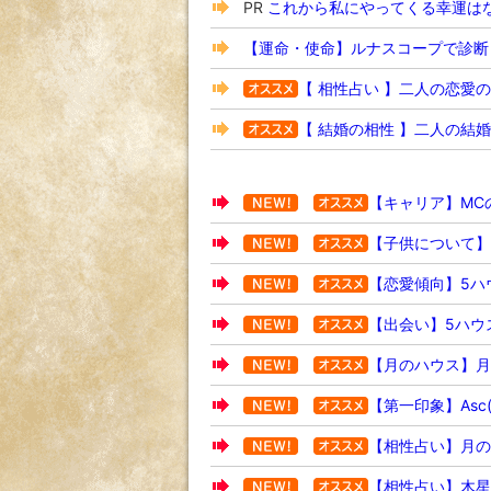
PR
これから私にやってくる幸運は
【運命・使命】ルナスコープで診断
【 相性占い 】二人の恋愛
【 結婚の相性 】二人の結
【キャリア】MC
【子供について】
【恋愛傾向】5ハ
【出会い】5ハウ
【月のハウス】月
【第一印象】As
【相性占い】月の
【相性占い】木星