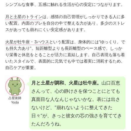
シンプルな食事、五感に触れる生活が心の安定につながります。
月と土星のトライン
は、感情の自己管理がしっかりできる人に多
い配置。内面のブレを自分の中で整える力があり、多少のストレ
スがあっても崩れにくい安定感があります。
火星が牡牛座・3ハウス
という配置は、身体的には“ゆっくり、で
も持久力あり”。短距離型よりも長距離型のペース感で、しっか
り栄養と休息をとることが活力に直結します。自己表現も落ち着
いたスタイルで、表面的に元気でも中では着実に消耗するため、
自己ケアが重要。
月と土星が調和、火星は牡牛座。
山口百恵
さんって、心の静けさを保つことにとても
占星術師
真面目な人なんじゃないかな。表には出さ
Yoda
ないけど、“崩れないように整えてきた
日々”が、きっと彼女の芯の強さを育ててき
たんだろうね。