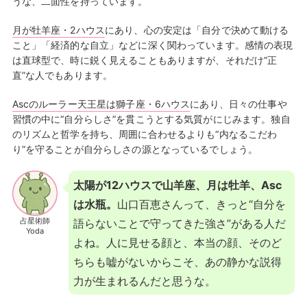
うな、二面性を持っています。
月が牡羊座・2ハウス
にあり、心の安定は「自分で決めて動ける
こと」「経済的な自立」などに深く関わっています。感情の表現
は直球型で、時に鋭く見えることもありますが、それだけ“正
直”な人でもあります。
Ascのルーラー天王星は獅子座・6ハウス
にあり、日々の仕事や
習慣の中に“自分らしさ”を貫こうとする気質がにじみます。独自
のリズムと哲学を持ち、周囲に合わせるよりも“内なるこだわ
り”を守ることが自分らしさの源となっているでしょう。
太陽が12ハウスで山羊座、月は牡羊、Asc
は水瓶。
山口百恵さんって、きっと“自分を
占星術師
語らないことで守ってきた強さ”がある人だ
Yoda
よね。人に見せる顔と、本当の顔、そのど
ちらも嘘がないからこそ、あの静かな説得
力が生まれるんだと思うな。