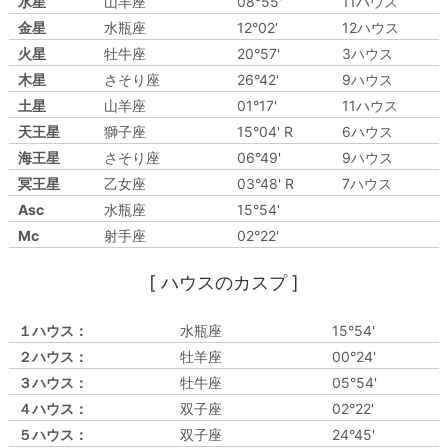
水星
山羊座
08°55'
11ハウス
金星
水瓶座
12°02'
12ハウス
火星
牡牛座
20°57'
3ハウス
木星
さそり座
26°42'
9ハウス
土星
山羊座
01°17'
11ハウス
天王星
獅子座
15°04' R
6ハウス
海王星
さそり座
06°49'
9ハウス
冥王星
乙女座
03°48' R
7ハウス
Asc
水瓶座
15°54'
Mc
射手座
02°22'
[ ハウスのカスプ ]
１ハウス：
水瓶座
15°54'
２ハウス：
牡羊座
00°24'
３ハウス：
牡牛座
05°54'
４ハウス：
双子座
02°22'
５ハウス：
双子座
24°45'