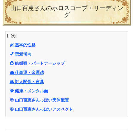
山口百恵さんのホロスコープ・リーディン
グ
目次:
🌿 基本的性格
💕 恋愛傾向
💍 結婚観・パートナーシップ
💼 仕事運・金運💰
👥 対人関係・言葉
💎 健康・メンタル面
🎯 山口百恵さんっぽい天体配置
🎯 山口百恵さんっぽいアスペクト