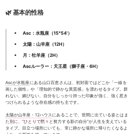
🌿 基本的性格
Asc：水瓶座（15°54'）
太陽：山羊座（12H）
月：牡羊座（2H）
Ascルーラー：天王星（獅子座・6H）
Ascが水瓶座
にある山口百恵さんは、初対面ではどこか「一線を
画した個性」や「理知的で静かな異質感」を漂わせるタイプ。群
れない、媚びない、自分をしっかり持った印象が強く、強く惹き
つけられるような存在感の持ち主です。
太陽が山羊座・12ハウス
にあることで、世間に出ている姿とはま
た別に、“ひとりで黙々と努力する影の自分”が人生を支えている
タイプ。目立つ場所にいても、常に静かな場所に帰りたくなるよ