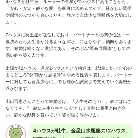
4ハウスが牡牛座
、ルーラーの金星が12ハウスにあることから、
「安心・安定・静かな愛」を家庭に求めるタイプ。騒がしい関係
や感情のぶつかり合いよりも、静かで自然体な距離感を大切にし
ます。
7ハウスに冥王星が在住
しており、パートナーとの関係性は「一
度決めたら人生をかけるような深さ」になりやすい傾向がありま
す。結婚は軽くない選択であり、そのぶん“運命共同体”としての
深い絆を築く人です。
太陽が12ハウス、月が2ハウス
という構造は、結婚によって“心の
よりどころ”や“静かな居場所”を求める性質を表します。パートナ
ーに対しても言葉少なに、でも確かな誠実さで支えていく姿勢が
浮かびます。
山口百恵さんにとって結婚とは、「人生そのもの」。表には出さ
なくても、“一緒に人生を生きる人”として真剣に相手と向き合
い、静かな献身を貫いていく姿が強く浮かびます。
4ハウスが牡牛、金星は水瓶座の12ハウス、