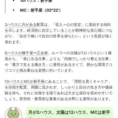
10ハウス：射手座
MC：射手座（02°22'）
2ハウスに月がある
配置は、「収入＝心の安定」に直結する傾向
を示します。経済的に自立していることが精神的な安心感につな
がり、「自分で稼いで自分の世界を保ちたい」という気質が強く
表れます。
6ハウスが獅子座〜乙女座
、ルーラーの太陽が12ハウスという構
造から、「表に出る仕事」よりも「内側でしっかり整える仕事」
や「裏方で支える働き方」に適性があるタイプ。静かな環境でコ
ツコツと積み重ねる姿勢に向いています。
10ハウスとMCが射手座
にあることで、「理想を貫くキャリア」
を目指す配置。周囲に流されず、しっかりと自分の生き方や価値
観を持ち、それに合致する場であれば大きな成功を収めやすいで
しょう。哲学的・教育的な要素のある分野にも適性があります。
月が2ハウス、太陽は12ハウス、MCは射手