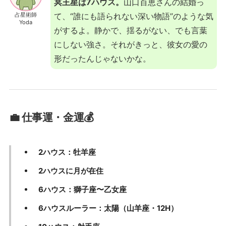
冥王星は7ハウス。
山口百恵さんの結婚っ
占星術師
て、“誰にも語られない深い物語”のような気
Yoda
がするよ。静かで、揺るがない、でも言葉
にしない強さ。それがきっと、彼女の愛の
形だったんじゃないかな。
💼 仕事運・金運💰
2ハウス：牡羊座
2ハウスに月が在住
6ハウス：獅子座〜乙女座
6ハウスルーラー：太陽（山羊座・12H）