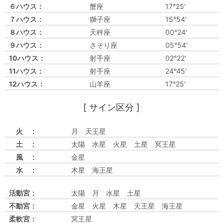
６ハウス：
蟹座
17°25'
７ハウス：
獅子座
15°54'
８ハウス：
天秤座
00°24'
９ハウス：
さそり座
05°54'
10ハウス：
射手座
02°22'
11ハウス：
射手座
24°45'
12ハウス：
山羊座
17°25'
[ サイン区分 ]
火 ：
月 天王星
土 ：
太陽 水星 火星 土星 冥王星
風 ：
金星
水 ：
木星 海王星
活動宮：
太陽 月 水星 土星
不動宮：
金星 火星 木星 天王星 海王星
柔軟宮：
冥王星