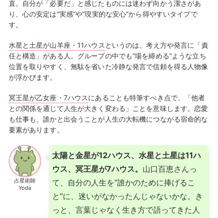
直。自分が「必要だ」と感じたものには迷わず向かう潔さがあ
り、心の安定は“実感”や“現実的な安心”から得やすいタイプで
す。
水星と土星が山羊座・11ハウス
というのは、考え方や発言に「責
任と構造」がある人。グループの中でも“場を締める”ような立ち
位置を取りやすく、無駄を省いた冷静な発言で信頼を得る人物像
が浮かびます。
冥王星が乙女座・7ハウス
にあることも特筆すべき点で、「他者
との関係を通じて人生が大きく変わる」ことを意味します。恋愛
も仕事も、誰かと出会うことが人生の大転機につながる宿命的な
要素があります。
太陽と金星が12ハウス、水星と土星は11ハ
ウス、冥王星が7ハウス。
山口百恵さんっ
占星術師
て、自分の人生を“誰かのために捧げるこ
Yoda
と”に、迷いがなかったんじゃないかな。き
っと、言葉じゃなく生き方で語ってきた人