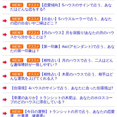
【恋愛傾向】5ハウスのサインで占う、あな
たはどんな恋をする?
【出会い】5ハウスルーラーで占う、あなた
の恋の出会いやご縁はどこ？
【月のハウス】月を深掘り!あなたの月のハウ
スから分かることは？
【第一印象】Asc(アセンダント)で占う、あな
たの第一印象は？
【相性占い】月のハウスで占う、二人はどん
な趣味嗜好が一致しやすい？
【相性占い】木星のハウスで占う、相手はど
んな運気を上げてくれる人？
【住環境】4ハウスのサインで占う、あなたに合った住環境は?
【幸運のありか】トランシットの木星は、あなたのホロスコー
プのどのハウスに滞在している？
【今日の運勢】トランシットの月で占う、あなたの恋愛
運、仕事運、健康運♪