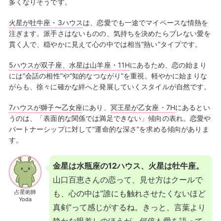
多くなりそうです。
火星が牡牛座・3ハウス
は、恋愛でも一途でマイペースな情熱を
注ぎます。派手さはないものの、気持ちを決めたらブレない愛を
貫く人で、穏やかに見えて心の中では相当“熱い”タイプです。
5ハウスが双子座、水星は山羊座・11H
にあるため、恋の始まり
には“会話の相性”や“知的なつながり”を重視。軽やかに始まりな
がらも、徐々に確かな絆へと発展していくスタイルが自然です。
7ハウスが獅子〜乙女座
にあり、
冥王星が乙女座・7H
にあるとい
うのは、「表面的な関係では満足できない」傾向の表れ。恋愛や
パートナーシップに対して“運命的な深さ”を求める傾向がありま
す。
金星は水瓶座の12ハウス、火星は牡牛座。
山口百恵さんの恋って、見せ方はクールで
占星術師
も、心の中は“誰にも触れさせたくないほど
Yoda
真剣”って感じがするね。きっと、言葉より