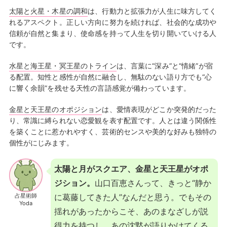
太陽と火星・木星の調和
は、行動力と拡張力が人生に味方してく
れるアスペクト。正しい方向に努力を続ければ、社会的な成功や
信頼が自然と集まり、使命感を持って人生を切り開いていける人
です。
水星と海王星・冥王星のトライン
は、言葉に“深み”と“情緒”が宿
る配置。知性と感性が自然に融合し、無駄のない語り方でも“心
に響く余韻”を残せる天性の言語感覚が備わっています。
金星と天王星のオポジション
は、愛情表現がどこか突発的だった
り、常識に縛られない恋愛観を表す配置です。人とは違う関係性
を築くことに惹かれやすく、芸術的センスや美的な好みも独特の
個性がにじみます。
太陽と月がスクエア、金星と天王星がオポ
ジション。
山口百恵さんって、きっと“静か
占星術師
に葛藤してきた人”なんだと思う。でもその
Yoda
揺れがあったからこそ、あのまなざしが説
得力を持つし、あの沈黙が語りかけてくる