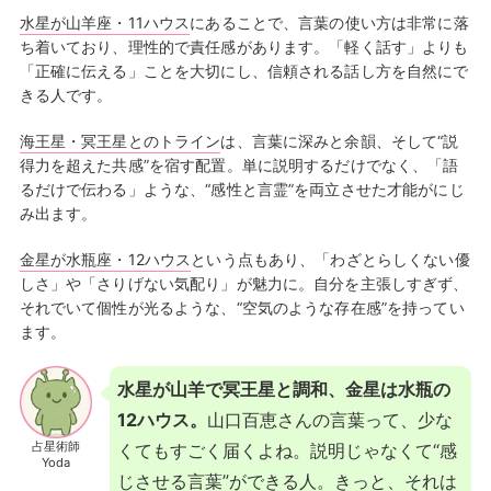
水星が山羊座・11ハウス
にあることで、言葉の使い方は非常に落
ち着いており、理性的で責任感があります。「軽く話す」よりも
「正確に伝える」ことを大切にし、信頼される話し方を自然にで
きる人です。
海王星・冥王星とのトライン
は、言葉に深みと余韻、そして“説
得力を超えた共感”を宿す配置。単に説明するだけでなく、「語
るだけで伝わる」ような、“感性と言霊”を両立させた才能がにじ
み出ます。
金星が水瓶座・12ハウス
という点もあり、「わざとらしくない優
しさ」や「さりげない気配り」が魅力に。自分を主張しすぎず、
それでいて個性が光るような、“空気のような存在感”を持ってい
ます。
水星が山羊で冥王星と調和、金星は水瓶の
12ハウス。
山口百恵さんの言葉って、少な
占星術師
くてもすごく届くよね。説明じゃなくて“感
Yoda
じさせる言葉”ができる人。きっと、それは