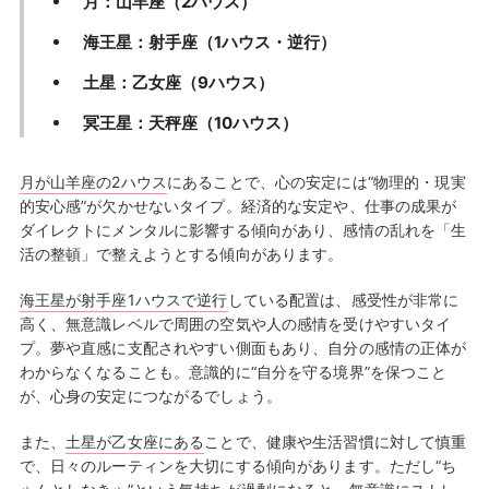
月：山羊座（2ハウス）
海王星：射手座（1ハウス・逆行）
土星：乙女座（9ハウス）
冥王星：天秤座（10ハウス）
月が山羊座の2ハウス
にあることで、心の安定には“物理的・現実
的安心感”が欠かせないタイプ。経済的な安定や、仕事の成果が
ダイレクトにメンタルに影響する傾向があり、感情の乱れを「生
活の整頓」で整えようとする傾向があります。
海王星が射手座1ハウスで逆行
している配置は、感受性が非常に
高く、無意識レベルで周囲の空気や人の感情を受けやすいタイ
プ。夢や直感に支配されやすい側面もあり、自分の感情の正体が
わからなくなることも。意識的に“自分を守る境界”を保つこと
が、心身の安定につながるでしょう。
また、
土星が乙女座にある
ことで、健康や生活習慣に対して慎重
で、日々のルーティンを大切にする傾向があります。ただし“ち