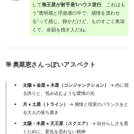
して
海王星が射手座1ハウス逆行
、これはも
う“透明感と浮遊感の中で、感情を漂わせ
る”って感じ。静かだけど、ものすごく奥深
くて、余韻を残す人だね。
🎯 奥菜恵さんっぽいアスペクト
太陽 × 金星 × 木星（コンジャンクション）
→ 内に宿
る誇りと、包み込むような愛情の光
月 × 土星（トライン）
→ 感情と現実のバランスをと
る大人の落ち着き
太陽・木星 × 天王星（スクエア）
→ 自分らしさを貫
くために、変化を恐れない精神