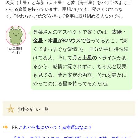
現実（土星）と革新（天王星）と夢（海王星）をバランスよく活
かせる資質を持っています。理想だけでも、堅さだけでもな
く、“やわらかい信念”を持って物事に取り組める人なのです。
奥菜さんのアスペクトで響くのは、
太陽・
金星・木星が8ハウスで合
ってるとこ。“深
占星術師
くてまっすぐな愛情”を、自分の中に持ち続
Yoda
けてる人。そして
月と土星のトライン
があ
るから、感情に流されずに、ちゃんと現実
も見てる。夢と安定の両立、それを静かに
やってのける星を持ってるんだね。
無料の占い一覧
PR
これから私にやってくる幸運はなに？