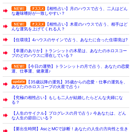
【相性占い】月のハウスで占う、二人はどん
な趣味嗜好が一致しやすい？
【相性占い】木星のハウスで占う、相手はど
んな運気を上げてくれる人？
【住環境】4ハウスのサインで占う、あなたに合った住環境は?
【幸運のありか】トランシットの木星は、あなたのホロスコー
プのどのハウスに滞在している？
【今日の運勢】トランシットの月で占う、あなたの恋愛
運、仕事運、健康運♪
【35歳以降の運気】35歳からの恋愛・仕事の運気を、
あなたのホロスコープの火星で占う♪
【究極の相性占い】もしも二人が結婚したらどんな夫婦にな
る？
【人生のサイクル】プログレスの月で占う♪ 今あなたは、どん
な人生の節目にいる？
【要出生時間】AscとMCで診断！あなたの人生の方向性と生き