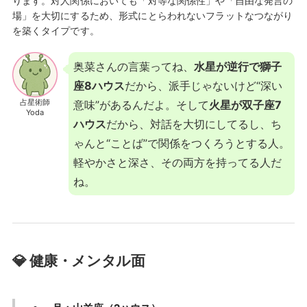
ります。対人関係においても「対等な関係性」や「自由な発言の
場」を大切にするため、形式にとらわれないフラットなつながり
を築くタイプです。
奥菜さんの言葉ってね、
水星が逆行で獅子
座8ハウス
だから、派手じゃないけど“深い
占星術師
意味”があるんだよ。そして
火星が双子座7
Yoda
ハウス
だから、対話を大切にしてるし、ち
ゃんと“ことば”で関係をつくろうとする人。
軽やかさと深さ、その両方を持ってる人だ
ね。
💎 健康・メンタル面