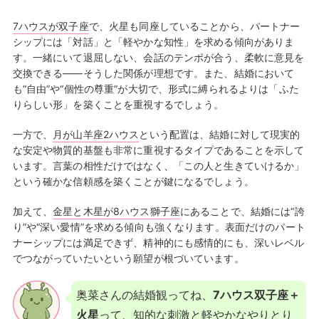
7ハウスが双子座
で、火星も同座していることから、パートナー
シップには「対話」と「軽やかな知性」を求める傾向がありま
す。一緒にいて退屈しない、会話のテンポが合う、柔軟に意見を
交換できる——そうした関係が理想です。また、結婚において
も“自由”や“個性の尊重”が大切で、形式に縛られるよりは「ふた
りらしい形」を築くことを重視するでしょう。
一方で、
月が山羊座2ハウス
という配置は、結婚に対して現実的
な安定や物質的基盤も非常に重視するタイプであることを示して
います。言葉の相性だけではなく、「この人と生きていけるか」
という確かな信頼感を築くことが鍵になるでしょう。
加えて、
金星と木星が8ハウス獅子座
にあることで、結婚には“誇
り”や“深い愛情”を求める傾向も強くなります。表面だけのパート
ナーシップには満足できず、精神的にも感情的にも、深いレベル
でつながっていたいという願望が根づいています。
奥菜さんの結婚観ってね、
7ハウス双子座＋
火星
って、知的な刺激と軽やかなやりとり