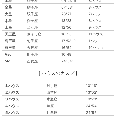
水星
獅子座
04°23' R
8ハウス
金星
獅子座
07°53'
8ハウス
火星
双子座
28°27'
7ハウス
木星
獅子座
18°28'
8ハウス
土星
乙女座
12°56'
9ハウス
天王星
さそり座
16°58'
11ハウス
海王星
射手座
17°53' R
1ハウス
冥王星
天秤座
16°52'
10ハウス
Asc
射手座
10°48'
Mc
乙女座
24°54'
[ ハウスのカスプ ]
１ハウス：
射手座
10°48'
２ハウス：
山羊座
13°02'
３ハウス：
水瓶座
19°23'
４ハウス：
魚座
24°54'
５ハウス：
牡羊座
24°56'