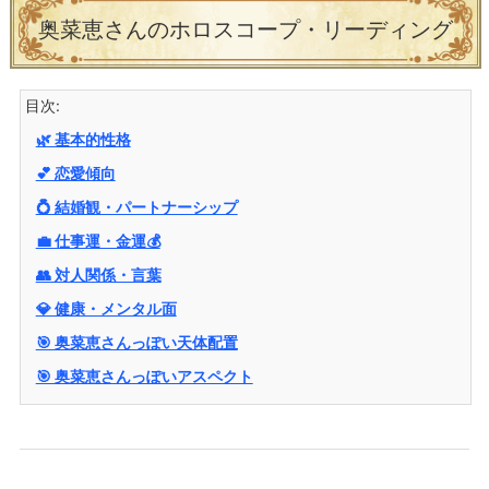
奥菜恵さんのホロスコープ・リーディング
目次:
🌿 基本的性格
💕 恋愛傾向
💍 結婚観・パートナーシップ
💼 仕事運・金運💰
👥 対人関係・言葉
💎 健康・メンタル面
🎯 奥菜恵さんっぽい天体配置
🎯 奥菜恵さんっぽいアスペクト