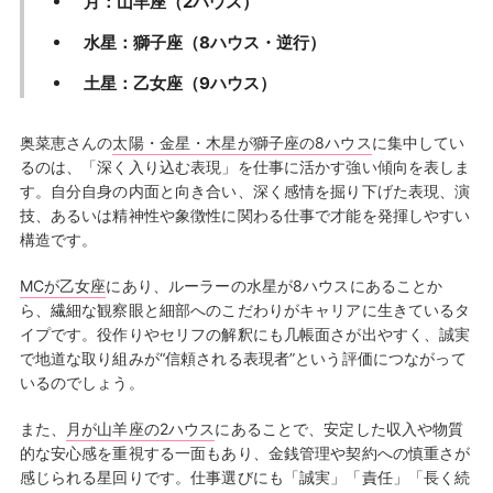
月：山羊座（2ハウス）
水星：獅子座（8ハウス・逆行）
土星：乙女座（9ハウス）
奥菜恵さんの
太陽・金星・木星が獅子座の8ハウス
に集中してい
るのは、「深く入り込む表現」を仕事に活かす強い傾向を表しま
す。自分自身の内面と向き合い、深く感情を掘り下げた表現、演
技、あるいは精神性や象徴性に関わる仕事で才能を発揮しやすい
構造です。
MCが乙女座
にあり、ルーラーの水星が8ハウスにあることか
ら、繊細な観察眼と細部へのこだわりがキャリアに生きているタ
イプです。役作りやセリフの解釈にも几帳面さが出やすく、誠実
で地道な取り組みが“信頼される表現者”という評価につながって
いるのでしょう。
また、
月が山羊座の2ハウス
にあることで、安定した収入や物質
的な安心感を重視する一面もあり、金銭管理や契約への慎重さが
感じられる星回りです。仕事選びにも「誠実」「責任」「長く続