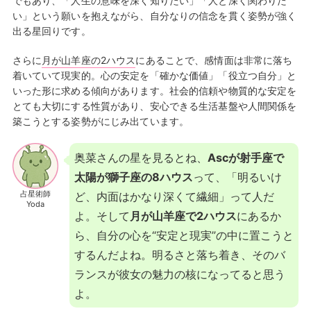
でもあり、「人生の意味を深く知りたい」「人と深く関わりた
い」という願いを抱えながら、自分なりの信念を貫く姿勢が強く
出る星回りです。
さらに
月が山羊座の2ハウス
にあることで、感情面は非常に落ち
着いていて現実的。心の安定を「確かな価値」「役立つ自分」と
いった形に求める傾向があります。社会的信頼や物質的な安定を
とても大切にする性質があり、安心できる生活基盤や人間関係を
築こうとする姿勢がにじみ出ています。
奥菜さんの星を見るとね、
Ascが射手座で
太陽が獅子座の8ハウス
って、「明るいけ
占星術師
ど、内面はかなり深くて繊細」って人だ
Yoda
よ。そして
月が山羊座で2ハウス
にあるか
ら、自分の心を“安定と現実”の中に置こうと
するんだよね。明るさと落ち着き、そのバ
ランスが彼女の魅力の核になってると思う
よ。