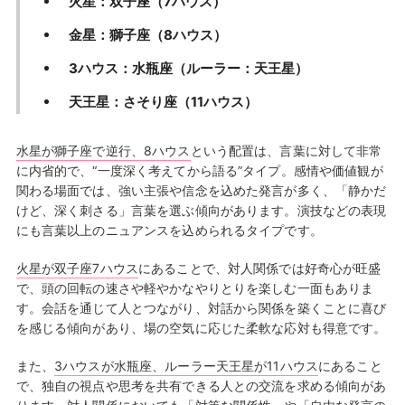
火星：双子座（7ハウス）
金星：獅子座（8ハウス）
3ハウス：水瓶座（ルーラー：天王星）
天王星：さそり座（11ハウス）
水星が獅子座で逆行、8ハウス
という配置は、言葉に対して非常
に内省的で、“一度深く考えてから語る”タイプ。感情や価値観が
関わる場面では、強い主張や信念を込めた発言が多く、「静かだ
けど、深く刺さる」言葉を選ぶ傾向があります。演技などの表現
にも言葉以上のニュアンスを込められるタイプです。
火星が双子座7ハウス
にあることで、対人関係では好奇心が旺盛
で、頭の回転の速さや軽やかなやりとりを楽しむ一面もありま
す。会話を通じて人とつながり、対話から関係を築くことに喜び
を感じる傾向があり、場の空気に応じた柔軟な応対も得意です。
また、
3ハウスが水瓶座、ルーラー天王星が11ハウス
にあること
で、独自の視点や思考を共有できる人との交流を求める傾向があ