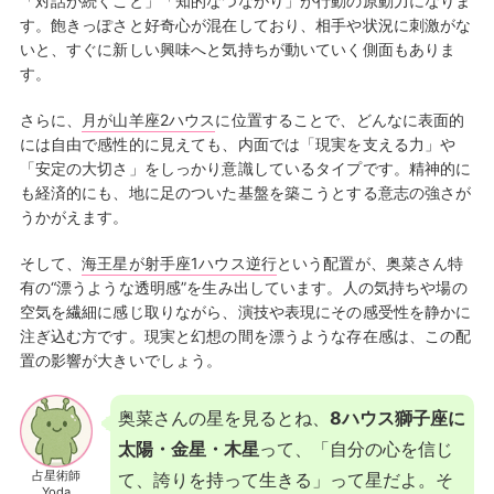
「対話が続くこと」「知的なつながり」が行動の原動力になりま
す。飽きっぽさと好奇心が混在しており、相手や状況に刺激がな
いと、すぐに新しい興味へと気持ちが動いていく側面もありま
す。
さらに、
月が山羊座2ハウス
に位置することで、どんなに表面的
には自由で感性的に見えても、内面では「現実を支える力」や
「安定の大切さ」をしっかり意識しているタイプです。精神的に
も経済的にも、地に足のついた基盤を築こうとする意志の強さが
うかがえます。
そして、
海王星が射手座1ハウス逆行
という配置が、奥菜さん特
有の“漂うような透明感”を生み出しています。人の気持ちや場の
空気を繊細に感じ取りながら、演技や表現にその感受性を静かに
注ぎ込む方です。現実と幻想の間を漂うような存在感は、この配
置の影響が大きいでしょう。
奥菜さんの星を見るとね、
8ハウス獅子座に
太陽・金星・木星
って、「自分の心を信じ
占星術師
て、誇りを持って生きる」って星だよ。そ
Yoda