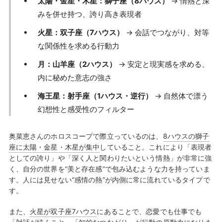
太陽・金星・木星：獅子座（8ハウス）
→ 情熱と深
みを併せ持つ、誇り高き表現者
火星：双子座（7ハウス）
→ 会話でつながり、対等
な関係性を求める行動力
月：山羊座（2ハウス）
→ 安定と現実感を求める、
内に秘めた意志の強さ
海王星：射手座（1ハウス・逆行）
→ 自然体で漂う
幻想性と感受性のフィルター
奥菜恵さんのホロスコープで際立っているのは、
8ハウスの獅子
座に太陽・金星・木星が集中
していること。これにより「表現者
としての誇り」や「深く人と関わりたいという情熱」が非常に強
く、自分の世界を“美と存在感”で包み込むような力を持っていま
す。人には見せない“感情の熱”が内側に常に流れているタイプで
す。
また、
火星が双子座7ハウス
にあることで、恋愛でも仕事でも