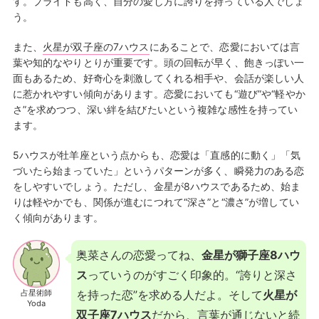
す。プライドも高く、自分の愛し方に誇りを持っている人でしょ
う。
また、
火星が双子座の7ハウス
にあることで、恋愛においては言
葉や知的なやりとりが重要です。頭の回転が早く、飽きっぽい一
面もあるため、好奇心を刺激してくれる相手や、会話が楽しい人
に惹かれやすい傾向があります。恋愛においても“遊び”や“軽やか
さ”を求めつつ、深い絆を結びたいという複雑な感性を持ってい
ます。
5ハウスが牡羊座という点からも、恋愛は「直感的に動く」「気
づいたら始まっていた」というパターンが多く、瞬発力のある恋
をしやすいでしょう。ただし、金星が8ハウスであるため、始ま
りは軽やかでも、関係が進むにつれて“深さ”と“濃さ”が増してい
く傾向があります。
奥菜さんの恋愛ってね、
金星が獅子座8ハウ
ス
っていうのがすごく印象的。“誇りと深さ
占星術師
を持った恋”を求める人だよ。そして
火星が
Yoda
双子座7ハウス
だから、言葉が通じないと続