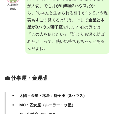
占星術師
が大切。でも
月が山羊座2ハウス
だか
Yoda
ら、“ちゃんと生きられる相手か”っていう現
実もすごく見てると思う。そして
金星と木
星が8ハウス獅子座
でしょ？ 心の奥では
「この人を信じたい」「誰よりも深く結ば
れたい」って、熱い気持ちもちゃんとある
んだよね。
💼 仕事運・金運💰
太陽・金星・木星：獅子座（8ハウス）
MC：乙女座（ルーラー：水星）