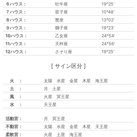
６ハウス：
牡牛座
19°25'
７ハウス：
双子座
10°48'
８ハウス：
蟹座
13°02'
９ハウス：
獅子座
19°23'
10ハウス：
乙女座
24°54'
11ハウス：
天秤座
24°56'
12ハウス：
さそり座
19°25'
[ サイン区分 ]
火 ：
太陽 水星 金星 木星 海王星
土 ：
月 土星
風 ：
火星 冥王星
水 ：
天王星
活動宮：
月 冥王星
不動宮：
太陽 水星 金星 木星 天王星
柔軟宮：
火星 土星 海王星