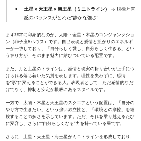
土星 × 天王星 × 海王星（ミニトライン）
→ 規律と直
感のバランスがとれた“静かな強さ”
まず非常に印象的なのが、
太陽・金星・木星のコンジャンクショ
ン（獅子座8ハウス）
です。自己表現と愛情と拡がりのエネルギ
ーが一致しており、「自分らしく愛し、自分らしく生きる」とい
う在り方が、そのまま魅力に結びついている配置です。
また、
月と土星のトライン
は、感情と現実の折り合いが上手につ
けられる落ち着いた気質を表します。理性を失わずに、感情
を“形”に変えることができる人。表現者として、ただ感情的なだ
けでなく、抑制と安定が根底にあるスタイルです。
一方で、
太陽・木星と天王星のスクエア
という配置は、「自分の
やり方で生きたい」という強い独立性と、「環境との摩擦」を経
験することの多さを示しています。ただ、それを乗り越えるたび
に変容し、さらに“自分らしくなる”力を持っている星です。
さらに、
土星・天王星・海王星がミニトライン
を形成しており、