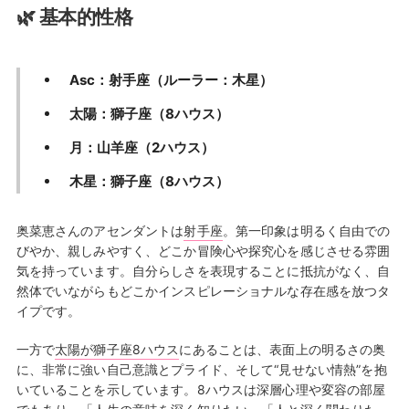
🌿 基本的性格
Asc：射手座（ルーラー：木星）
太陽：獅子座（8ハウス）
月：山羊座（2ハウス）
木星：獅子座（8ハウス）
奥菜恵さんのアセンダントは
射手座
。第一印象は明るく自由での
びやか、親しみやすく、どこか冒険心や探究心を感じさせる雰囲
気を持っています。自分らしさを表現することに抵抗がなく、自
然体でいながらもどこかインスピレーショナルな存在感を放つタ
イプです。
一方で
太陽が獅子座8ハウス
にあることは、表面上の明るさの奥
に、非常に強い自己意識とプライド、そして“見せない情熱”を抱
いていることを示しています。8ハウスは深層心理や変容の部屋