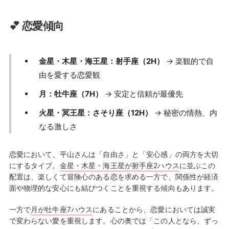
💕 恋愛傾向
金星・木星・海王星：射手座（2H）
→ 楽観的で自
由を愛する恋愛観
月：牡牛座（7H）
→ 安定と信頼が最優先
火星・冥王星：さそり座（12H）
→ 秘密の情熱、内
なる激しさ
恋愛において、平山さんは「自由さ」と「安心感」の両方を大切
にするタイプ。
金星・木星・海王星が射手座2ハウス
に並ぶこの
配置は、楽しくて冒険心のある恋を求める一方で、関係性が経済
面や物理的な安心にも結びつくことを重視する傾向もあります。
一方で
月が牡牛座7ハウス
にあることから、恋愛においては誠実
で変わらない愛を重視します。心の奥では「この人となら、ずっ