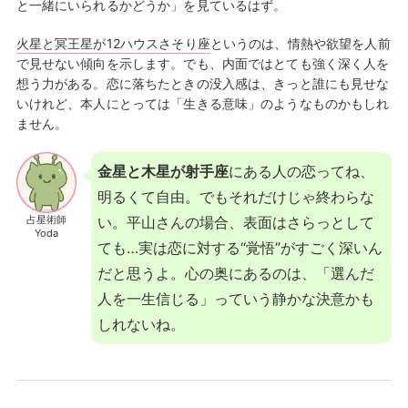
と一緒にいられるかどうか」を見ているはず。
火星と冥王星が12ハウスさそり座
というのは、情熱や欲望を人前
で見せない傾向を示します。でも、内面ではとても強く深く人を
想う力がある。恋に落ちたときの没入感は、きっと誰にも見せな
いけれど、本人にとっては「生きる意味」のようなものかもしれ
ません。
金星と木星が射手座
にある人の恋ってね、
明るくて自由。でもそれだけじゃ終わらな
占星術師
い。平山さんの場合、表面はさらっとして
Yoda
ても…実は恋に対する“覚悟”がすごく深いん
だと思うよ。心の奥にあるのは、「選んだ
人を一生信じる」っていう静かな決意かも
しれないね。