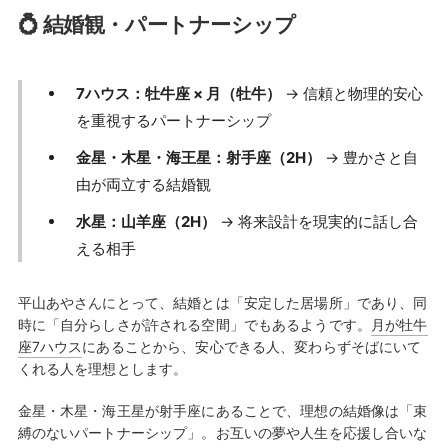
💍 結婚観・パートナーシップ
7ハウス：牡牛座 × 月（牡牛）
→ 信頼と物理的安心
を重視するパートナーシップ
金星・木星・海王星：射手座（2H）
→ 豊かさと自
由が両立する結婚観
水星：山羊座（2H）
→ 将来設計を現実的に話し合
える相手
平山あやさんにとって、結婚とは「安定した居場所」であり、同
時に「自分らしさが許される空間」でもあるようです。
月が牡牛
座7ハウス
にあることから、安心できる人、変わらずそばにいて
くれる人を理想とします。
金星・木星・海王星が射手座にあることで、理想の結婚像は「束
縛のないパートナーシップ」。お互いの夢や人生を応援し合いな