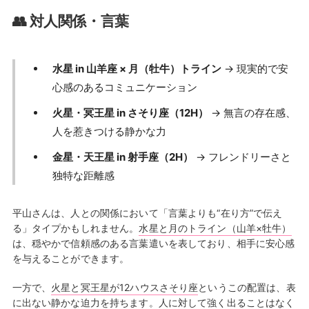
👥 対人関係・言葉
水星 in 山羊座 × 月（牡牛）トライン
→ 現実的で安
心感のあるコミュニケーション
火星・冥王星 in さそり座（12H）
→ 無言の存在感、
人を惹きつける静かな力
金星・天王星 in 射手座（2H）
→ フレンドリーさと
独特な距離感
平山さんは、人との関係において「言葉よりも“在り方”で伝え
る」タイプかもしれません。
水星と月のトライン（山羊×牡牛）
は、穏やかで信頼感のある言葉遣いを表しており、相手に安心感
を与えることができます。
一方で、
火星と冥王星が12ハウスさそり座
というこの配置は、表
に出ない静かな迫力を持ちます。人に対して強く出ることはなく