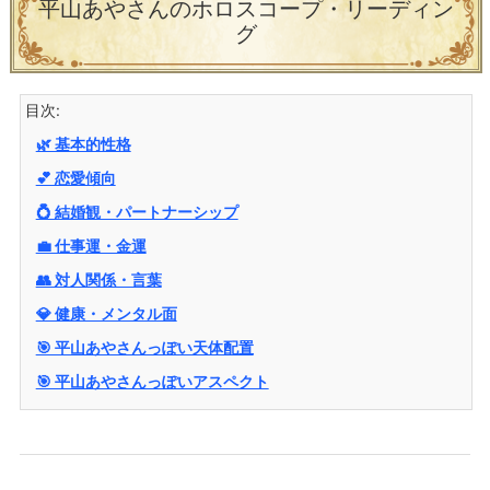
平山あやさんのホロスコープ・リーディン
グ
目次:
🌿 基本的性格
💕 恋愛傾向
💍 結婚観・パートナーシップ
💼 仕事運・金運
👥 対人関係・言葉
💎 健康・メンタル面
🎯 平山あやさんっぽい天体配置
🎯 平山あやさんっぽいアスペクト