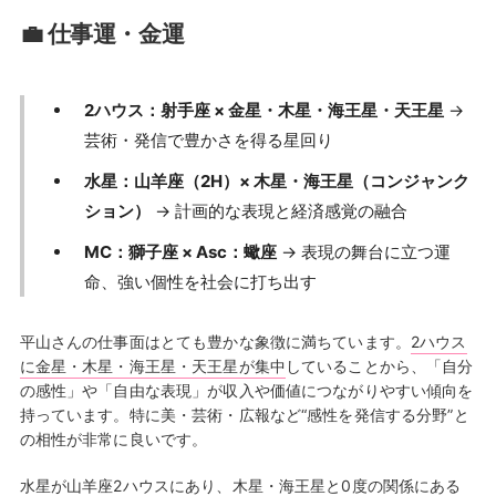
💼 仕事運・金運
2ハウス：射手座 × 金星・木星・海王星・天王星
→
芸術・発信で豊かさを得る星回り
水星：山羊座（2H）× 木星・海王星（コンジャンク
ション）
→ 計画的な表現と経済感覚の融合
MC：獅子座 × Asc：蠍座
→ 表現の舞台に立つ運
命、強い個性を社会に打ち出す
平山さんの仕事面はとても豊かな象徴に満ちています。
2ハウス
に金星・木星・海王星・天王星が集中
していることから、「自分
の感性」や「自由な表現」が収入や価値につながりやすい傾向を
持っています。特に美・芸術・広報など“感性を発信する分野”と
の相性が非常に良いです。
水星が山羊座2ハウスにあり、木星・海王星と0度
の関係にある