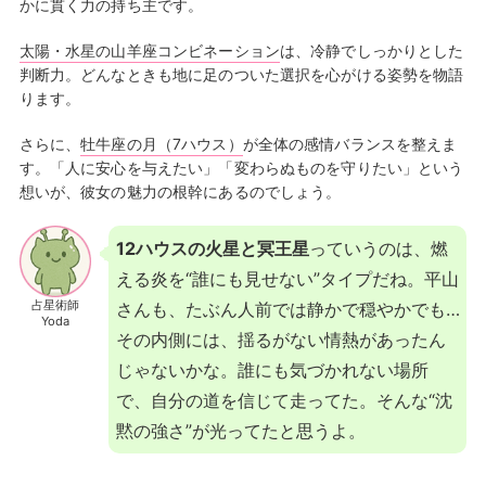
かに貫く力の持ち主です。
太陽・水星の山羊座コンビネーション
は、冷静でしっかりとした
判断力。どんなときも地に足のついた選択を心がける姿勢を物語
ります。
さらに、
牡牛座の月（7ハウス）
が全体の感情バランスを整えま
す。「人に安心を与えたい」「変わらぬものを守りたい」という
想いが、彼女の魅力の根幹にあるのでしょう。
12ハウスの火星と冥王星
っていうのは、燃
える炎を“誰にも見せない”タイプだね。平山
占星術師
さんも、たぶん人前では静かで穏やかでも…
Yoda
その内側には、揺るがない情熱があったん
じゃないかな。誰にも気づかれない場所
で、自分の道を信じて走ってた。そんな“沈
黙の強さ”が光ってたと思うよ。