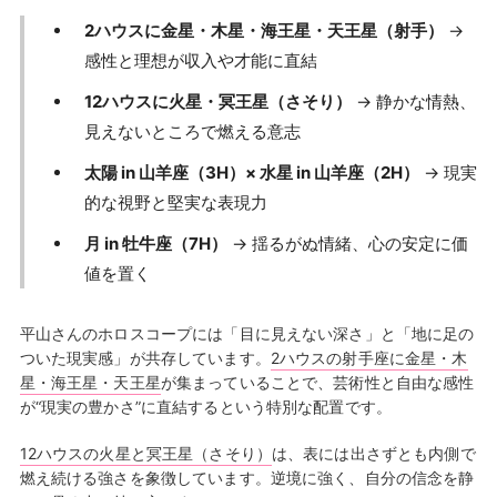
2ハウスに金星・木星・海王星・天王星（射手）
→
感性と理想が収入や才能に直結
12ハウスに火星・冥王星（さそり）
→ 静かな情熱、
見えないところで燃える意志
太陽 in 山羊座（3H）× 水星 in 山羊座（2H）
→ 現実
的な視野と堅実な表現力
月 in 牡牛座（7H）
→ 揺るがぬ情緒、心の安定に価
値を置く
平山さんのホロスコープには「目に見えない深さ」と「地に足の
ついた現実感」が共存しています。
2ハウスの射手座に金星・木
星・海王星・天王星
が集まっていることで、芸術性と自由な感性
が“現実の豊かさ”に直結するという特別な配置です。
12ハウスの火星と冥王星（さそり）
は、表には出さずとも内側で
燃え続ける強さを象徴しています。逆境に強く、自分の信念を静