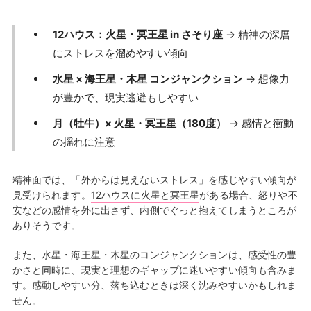
12ハウス：火星・冥王星 in さそり座
→ 精神の深層
にストレスを溜めやすい傾向
水星 × 海王星・木星 コンジャンクション
→ 想像力
が豊かで、現実逃避もしやすい
月（牡牛）× 火星・冥王星（180度）
→ 感情と衝動
の揺れに注意
精神面では、「外からは見えないストレス」を感じやすい傾向が
見受けられます。
12ハウスに火星と冥王星
がある場合、怒りや不
安などの感情を外に出さず、内側でぐっと抱えてしまうところが
ありそうです。
また、
水星・海王星・木星のコンジャンクション
は、感受性の豊
かさと同時に、現実と理想のギャップに迷いやすい傾向も含みま
す。感動しやすい分、落ち込むときは深く沈みやすいかもしれま
せん。