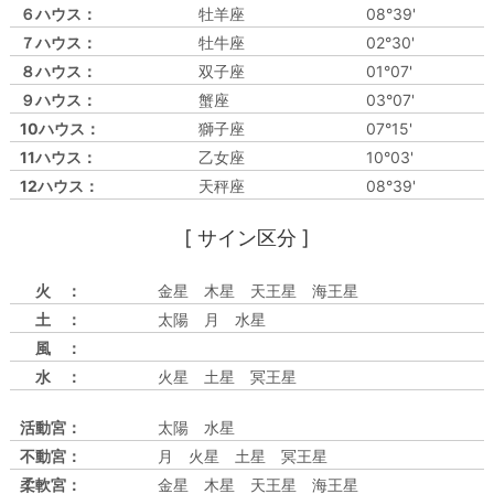
６ハウス：
牡羊座
08°39'
７ハウス：
牡牛座
02°30'
８ハウス：
双子座
01°07'
９ハウス：
蟹座
03°07'
10ハウス：
獅子座
07°15'
11ハウス：
乙女座
10°03'
12ハウス：
天秤座
08°39'
[ サイン区分 ]
火 ：
金星 木星 天王星 海王星
土 ：
太陽 月 水星
風 ：
水 ：
火星 土星 冥王星
活動宮：
太陽 水星
不動宮：
月 火星 土星 冥王星
柔軟宮：
金星 木星 天王星 海王星