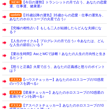
【今日の運勢】トランシットの月で占う、あなたの恋愛
運、仕事運、健康運♪
【35歳以降の運気】35歳からの恋愛・仕事の運気を、
あなたのホロスコープの火星で占う♪
【究極の相性占い】もしも二人が結婚したらどんな夫婦にな
る？
【人生のサイクル】プログレスの月で占う♪ 今あなたは、どん
な人生の節目にいる？
【要出生時間】AscとMCで診断！あなたの人生の方向性と生き
るヒント
【怒りと正義】火星で占う、あなたの正義感と怒りのポイント
は？
【ハウスチェッカー】あなたのホロスコープの10惑星
のハウスを調べる♪
【星座チェッカー】あなたのホロスコープの10惑星の
星座(サイン)を調べる♪
【アスペクトチェッカー】あなたのホロスコープの10