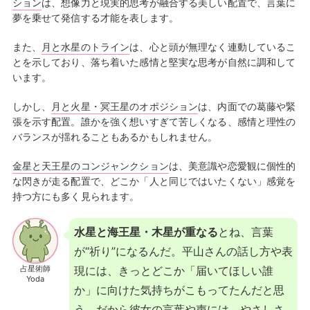
ション
は、想像力と現実的思考が融合する美しい配置で、言葉に
夢を乗せて発信する才能を表します。
また、
月と水星のトライン
は、心と頭が無理なく連動しているこ
とを示しており、落ち着いた感情と堅実な思考が自然に調和して
います。
しかし、
月と火星・冥王星のオポジション
は、内面での葛藤や緊
張を示す配置。誰かを強く想いすぎて苦しくなる、感情と理性の
バランスが揺れることもあるかもしれません。
金星と天王星のコンジャンクション
は、美意識や恋愛観に個性的
な閃きが走る配置で、どこか「人と同じではいたくない」感覚を
持つ方にも多く見られます。
水星と海王星・木星が重なる
とね、言葉
が“祈り”になるんだ。平山さんの話し方や表
占星術師
現には、きっとどこか「届いてほしい誰
Yoda
か」に向けた気持ちがこもってたんだと思
う。だから彼女の言葉や声には、やさしさ