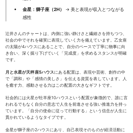
金星：獅子座（2H）
→ 美と表現が収入とつながる
感性
辻井さんのチャートは、内側に強い静けさと繊細さを持ちつつ、
社会の中でそれを確実に表現していく力を備えています。乙女座
の太陽が4ハウスにあることで、自分のペースで丁寧に物事に向
き合い、深く掘り下げていく「完成度」を求めるスタンスが明確
です。
月と水星が天秤座5ハウス
にある配置は、表現や芸術、創作の中
で「調和」や「感情の美しさ」を伝える資質を表しています。人
を癒す力、感動させる力はこの配置の大きなギフトです。
社会的には火星が牡羊座10ハウスという配置が象徴的で、誰に言
われるでもなく自分の意志で人生を前進させる強い推進力を持っ
ています。「自分の使命に従って行動する」という信念が人生に
貫かれているようなタイプです。
金星が獅子座の2ハウスにあり、自己表現そのものが経済活動に