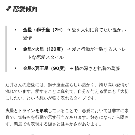
💕 恋愛傾向
金星：獅子座（2H）
→ 愛を大切に育てたい温かい
愛情
金星×火星（120度）
→ 愛と行動が一致するストレ
ートな恋愛スタイル
金星×冥王星（90度）
→ 情の深さと執着の葛藤
辻井さんの恋愛には、獅子座金星らしい温かく、誇り高い愛情が
流れています。愛することに真剣で、自分が与える愛にも「大切
にしたい」という想いが強く表れるタイプです。
火星とトラインを形成
していることで、恋愛においては非常に素
直で、気持ちを行動で示す傾向があります。好きになったら隠さ
ず、態度でも表現する潔さと健やかさがあります。