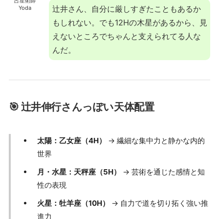
占星術師
辻井さん、自分に厳しすぎたこともあるか
Yoda
もしれない。でも12Hの木星があるから、見
えないところでちゃんと支えられてる人な
んだ。
🎯 辻井伸行さんっぽい天体配置
太陽：乙女座（4H）
→ 繊細な集中力と静かな内的
世界
月・水星：天秤座（5H）
→ 芸術を通じた感情と知
性の表現
火星：牡羊座（10H）
→ 自力で道を切り拓く強い推
進力