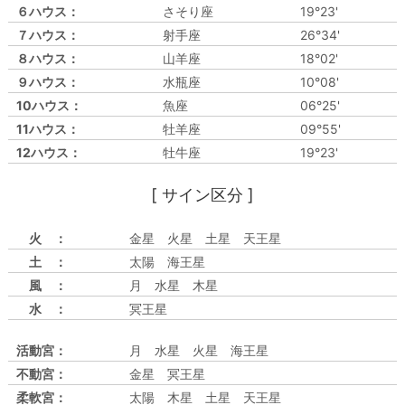
６ハウス：
さそり座
19°23'
７ハウス：
射手座
26°34'
８ハウス：
山羊座
18°02'
９ハウス：
水瓶座
10°08'
10ハウス：
魚座
06°25'
11ハウス：
牡羊座
09°55'
12ハウス：
牡牛座
19°23'
[ サイン区分 ]
火 ：
金星 火星 土星 天王星
土 ：
太陽 海王星
風 ：
月 水星 木星
水 ：
冥王星
活動宮：
月 水星 火星 海王星
不動宮：
金星 冥王星
柔軟宮：
太陽 木星 土星 天王星