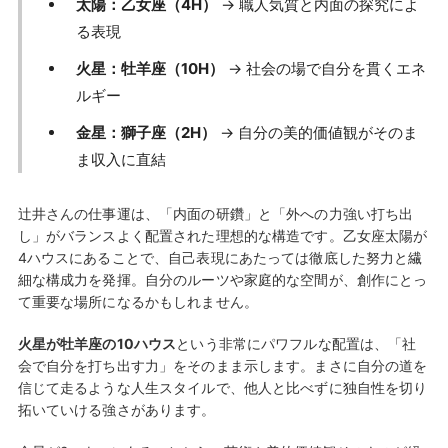
太陽：乙女座（4H）
→ 職人気質と内面の探究によ
る表現
火星：牡羊座（10H）
→ 社会の場で自分を貫くエネ
ルギー
金星：獅子座（2H）
→ 自分の美的価値観がそのま
ま収入に直結
辻井さんの仕事運は、「内面の研鑽」と「外への力強い打ち出
し」がバランスよく配置された理想的な構造です。乙女座太陽が
4ハウスにあることで、自己表現にあたっては徹底した努力と繊
細な構成力を発揮。自分のルーツや家庭的な空間が、創作にとっ
て重要な場所になるかもしれません。
火星が牡羊座の10ハウス
という非常にパワフルな配置は、「社
会で自分を打ち出す力」をそのまま示します。まさに自分の道を
信じて走るような人生スタイルで、他人と比べずに独自性を切り
拓いていける強さがあります。