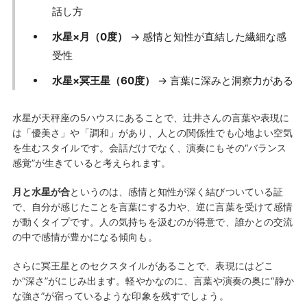
話し方
水星×月（0度）
→ 感情と知性が直結した繊細な感
受性
水星×冥王星（60度）
→ 言葉に深みと洞察力がある
水星が天秤座の5ハウスにあることで、辻井さんの言葉や表現に
は「優美さ」や「調和」があり、人との関係性でも心地よい空気
を生むスタイルです。会話だけでなく、演奏にもその“バランス
感覚”が生きていると考えられます。
月と水星が合
というのは、感情と知性が深く結びついている証
で、自分が感じたことを言葉にする力や、逆に言葉を受けて感情
が動くタイプです。人の気持ちを汲むのが得意で、誰かとの交流
の中で感情が豊かになる傾向も。
さらに冥王星とのセクスタイルがあることで、表現にはどこ
か“深さ”がにじみ出ます。軽やかなのに、言葉や演奏の奥に“静か
な強さ”が宿っているような印象を残すでしょう。