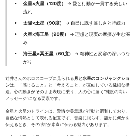
金星×火星（120度）
→ 愛と行動が一貫する美しい
流れ
太陽×土星（90度）
→ 自己に課す厳しさと持続力
火星×海王星（90度）
→ 理想と現実の摩擦が生む深
み
海王星×冥王星（60度）
→ 精神性と変容の深いつな
がり
辻井さんのホロスコープに見られる
月と水星のコンジャンクショ
ン
は、「感じること」と「考えること」が直結している繊細な構
造。心の動きがそのまま表現に乗り、人の心に届く“純度の高い
メッセージ”になる要素です。
金星と火星のトラインは、愛情や美意識が行動と調和しており、
自然な情熱として表れる配置です。音楽に限らず、誰かに何かを
伝えるとき、その“熱”が素直に伝わる魅力があります。