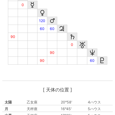
0
120
60
60
90
0
90
90
60
[ 天体の位置 ]
太陽
乙女座
20°58'
4ハウス
月
天秤座
16°45'
5ハウス