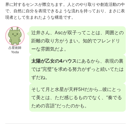
界に対するセンスが際立ちます。人とのやり取りや創造活動の中
で、自然に自分を表現できるような流れを持っており、まさに表
現者として生まれたような構造です。
辻井さん、Ascが双子ってことは、周囲との
距離の取り方がうまい。知的でフレンドリ
占星術師
ーな雰囲気だよ。
Yoda
太陽が乙女の4ハウス
にあるから、表現の裏
では“完璧”を求める努力がずっと続いてたは
ずだね。
そして月と水星が天秤5Hだから…彼にとっ
て美とは、ただ感じるものでなく、“奏でる
ための言語”だったのかも。