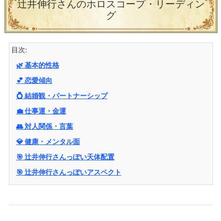
辻井伸行さんのホロスコープ・リーディン
グ
目次:
🌿 基本的性格
💕 恋愛傾向
💍 結婚観・パートナーシップ
💼 仕事運・金運
👥 対人関係・言葉
💎 健康・メンタル面
🎯 辻井伸行さんっぽい天体配置
🎯 辻井伸行さんっぽいアスペクト