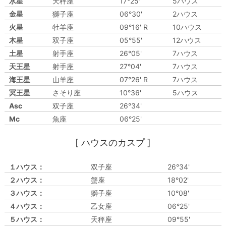
水星
天秤座
17°25'
5ハウス
金星
獅子座
06°30'
2ハウス
火星
牡羊座
09°16' R
10ハウス
木星
双子座
05°55'
12ハウス
土星
射手座
26°05'
7ハウス
天王星
射手座
27°04'
7ハウス
海王星
山羊座
07°26' R
7ハウス
冥王星
さそり座
10°36'
5ハウス
Asc
双子座
26°34'
Mc
魚座
06°25'
[ ハウスのカスプ ]
１ハウス：
双子座
26°34'
２ハウス：
蟹座
18°02'
３ハウス：
獅子座
10°08'
４ハウス：
乙女座
06°25'
５ハウス：
天秤座
09°55'