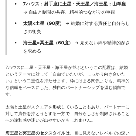
7ハウス：射手座に土星・天王星／海王星：山羊座
→ 自由と制限の共存、精神的つながりの重視
太陽×土星（90度）
→ 結婚に対する責任と自分らし
さの衝突
海王星×冥王星（60度）
→ 見えない絆や精神的深さ
を求める
7ハウスに土星・天王星・海王星が並ぶというこの配置は、結婚
というテーマに対して「自由でいたいが、しっかり向き合いた
い」という二重性を持たせます。枠にはまる関係よりも、精神的
な信頼をベースにした、独自のパートナーシップを望む傾向で
す。
太陽と土星がスクエアを形成していることもあり、パートナーに
対して責任を持とうとする一方で、自分らしさが制限されること
への違和感や迷いが出やすいかもしれません。
海王星と冥王星のセクスタイル
は、目に見えないレベルでの深い