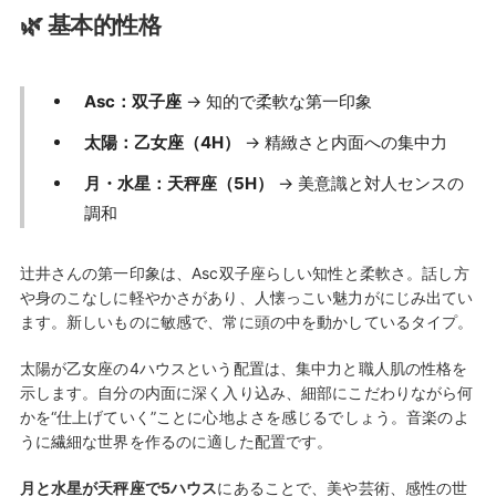
🌿 基本的性格
Asc：双子座
→ 知的で柔軟な第一印象
太陽：乙女座（4H）
→ 精緻さと内面への集中力
月・水星：天秤座（5H）
→ 美意識と対人センスの
調和
辻井さんの第一印象は、Asc双子座らしい知性と柔軟さ。話し方
や身のこなしに軽やかさがあり、人懐っこい魅力がにじみ出てい
ます。新しいものに敏感で、常に頭の中を動かしているタイプ。
太陽が乙女座の4ハウスという配置は、集中力と職人肌の性格を
示します。自分の内面に深く入り込み、細部にこだわりながら何
かを“仕上げていく”ことに心地よさを感じるでしょう。音楽のよ
うに繊細な世界を作るのに適した配置です。
月と水星が天秤座で5ハウス
にあることで、美や芸術、感性の世