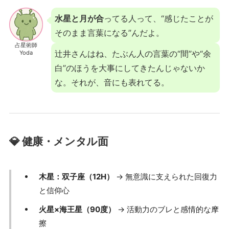
水星と月が合
ってる人って、“感じたことが
そのまま言葉になる”んだよ。
占星術師
辻井さんはね、たぶん人の言葉の“間”や“余
Yoda
白”のほうを大事にしてきたんじゃないか
な。それが、音にも表れてる。
💎 健康・メンタル面
木星：双子座（12H）
→ 無意識に支えられた回復力
と信仰心
火星×海王星（90度）
→ 活動力のブレと感情的な摩
擦