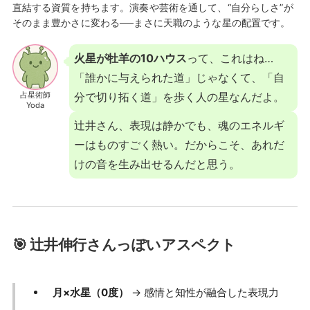
直結する資質を持ちます。演奏や芸術を通して、“自分らしさ”が
そのまま豊かさに変わる──まさに天職のような星の配置です。
火星が牡羊の10ハウス
って、これはね…
「誰かに与えられた道」じゃなくて、「自
占星術師
分で切り拓く道」を歩く人の星なんだよ。
Yoda
辻井さん、表現は静かでも、魂のエネルギ
ーはものすごく熱い。だからこそ、あれだ
けの音を生み出せるんだと思う。
🎯 辻井伸行さんっぽいアスペクト
月×水星（0度）
→ 感情と知性が融合した表現力