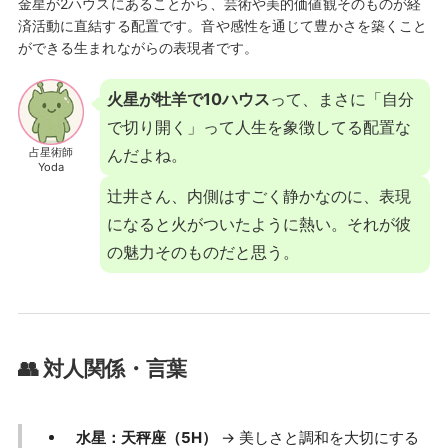
金星が2ハウスにあることから、芸術や美的価値観そのものが経
済活動に直結する配置です。音や感性を通じて豊かさを築くこと
ができる生まれながらの表現者です。
火星が牡羊で10ハウス
って、まさに「自分
で切り開く」って人生を象徴してる配置な
占星術師
んだよね。
Yoda
辻井さん、内側はすごく静かなのに、表現
になると火がついたように熱い。それが彼
の魅力そのものだと思う。
👥 対人関係・言葉
水星：天秤座（5H）
→ 美しさと調和を大切にする