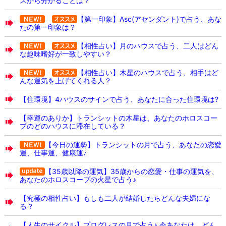
スから分かることは？
【第一印象】Asc(アセンダント)で占う、あな
たの第一印象は？
【相性占い】月のハウスで占う、二人はどん
な趣味嗜好が一致しやすい？
【相性占い】木星のハウスで占う、相手はど
んな運気を上げてくれる人？
【住環境】4ハウスのサインで占う、あなたに合った住環境は?
【幸運のありか】トランシットの木星は、あなたのホロスコー
プのどのハウスに滞在している？
【今日の運勢】トランシットの月で占う、あなたの恋愛
運、仕事運、健康運♪
【35歳以降の運気】35歳からの恋愛・仕事の運気を、
あなたのホロスコープの火星で占う♪
【究極の相性占い】もしも二人が結婚したらどんな夫婦にな
る？
【人生のサイクル】プログレスの月で占う♪ 今あなたは、どん