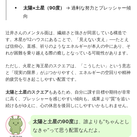
太陽×土星（90度）
→ 過剰な努力とプレッシャー傾
向
辻井さんのメンタル面は、繊細さと強さが同居している構造で
す。木星が12ハウスにあることで、「見えない支え」──たとえ
ば信仰心、直感、祈りのようなエネルギーが本人の中にあり、そ
れが困難を乗り越える際の癒しとなっている可能性があります。
ただし、火星と海王星のスクエアは、「こうしたい」という意志
と「現実の限界」がぶつかりやすく、エネルギーの空回りや精神
的疲労を引き起こしやすい配置です。
太陽と土星のスクエア
もあるため、自分に課す目標や期待が非常
に高く、プレッシャーを感じやすい傾向も。成果より“質”を追い
続けるがゆえに、心の休息を後回しにしやすいかもしれません。
太陽と土星の90度
は、誰よりも“ちゃんとし
なきゃ”って思う配置なんだよ。