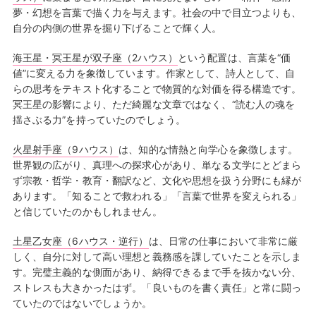
夢・幻想を言葉で描く力を与えます。社会の中で目立つよりも、
自分の内側の世界を掘り下げることで輝く人。
海王星・冥王星が双子座（2ハウス）
という配置は、言葉を“価
値”に変える力を象徴しています。作家として、詩人として、自
らの思考をテキスト化することで物質的な対価を得る構造です。
冥王星の影響により、ただ綺麗な文章ではなく、“読む人の魂を
揺さぶる力”を持っていたのでしょう。
火星射手座（9ハウス）
は、知的な情熱と向学心を象徴します。
世界観の広がり、真理への探求心があり、単なる文学にとどまら
ず宗教・哲学・教育・翻訳など、文化や思想を扱う分野にも縁が
あります。「知ることで救われる」「言葉で世界を変えられる」
と信じていたのかもしれません。
土星乙女座（6ハウス・逆行）
は、日常の仕事において非常に厳
しく、自分に対して高い理想と義務感を課していたことを示しま
す。完璧主義的な側面があり、納得できるまで手を抜かない分、
ストレスも大きかったはず。「良いものを書く責任」と常に闘っ
ていたのではないでしょうか。