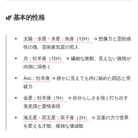
🌿 基本的性格
太陽・水星・木星：魚座（12H）
→ 想像力と霊的感
性の塊、芸術家気質の哲人
月：牡羊座（12H）
→ 繊細な衝動、見えない激情が
内側に渦巻く
Asc：牡羊座
→ 静かに見えても内に秘めた闘志と突
破力
金星：牡羊座（1H）
→ 自分らしさを強く打ち出す
美意識と愛情表現
海王星・冥王星：双子座（2H）
→ 言葉の力で世界
を変える才能、複雑な価値観