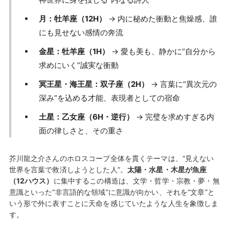
月：牡羊座（12H）
→ 内に秘めた衝動と焦燥感、誰
にも見せない感情の奔流
金星：牡羊座（1H）
→ 愛も美も、静かに“自分から
求めにいく”誠実な衝動
冥王星・海王星：双子座（2H）
→ 言葉に“異次元の
深み”を込める才能、表現者としての宿命
土星：乙女座（6H・逆行）
→ 完璧を求めすぎる内
面の律しさと、その重さ
芥川龍之介さんのホロスコープ全体を貫くテーマは、“見えない
世界を言葉で救済しようとした人”。
太陽・水星・木星が魚座
（12ハウス）
に集中するこの構造は、文学・哲学・宗教・夢・無
意識といった“非言語的な領域”に意識が向かい、それを“文章”と
いう形で外に表すことに天命を感じていたような人生を象徴しま
す。