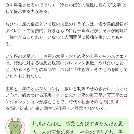
みを爆発させるのではなく、冷たいほどの理性に包んで“文学”と
して提示する力がある。
おひつじ座の金星といて座の火星のトライン
は、愛や美的感覚が
ダイレクトで情熱的。好きなものには一直線だが、それが同時に
「強すぎるこだわり」となって人間関係に孤独を生むこともあ
る。
いて座の火星と、うお座の木星・おとめ座の土星からのスクエア
は、行動に対する理想と現実のジレンマを象徴。やりたいこと
と、やるべきことの狭間で、つねに「生き方」そのものを問うて
いたかもしれない。
木星と土星のオポジション
は、救いと制限のせめぎ合い。広げた
い心と、締めつける現実。そこに
ふたご座の海王星と冥王星のコ
ンジャンクション
が絡むことで、時代や社会そのものに対す
る“深い幻滅”と“鋭い洞察”が作品へと昇華されていく。
芥川さんはね、感受性が鋭すぎたんだと思
う。人の言葉の裏も、社会の理不尽も、美