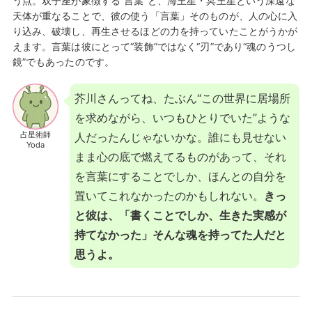
う点。双子座が象徴する“言葉”と、海王星・冥王星という深遠な
天体が重なることで、彼の使う「言葉」そのものが、人の心に入
り込み、破壊し、再生させるほどの力を持っていたことがうかが
えます。言葉は彼にとって“装飾”ではなく“刃”であり“魂のうつし
鏡”でもあったのです。
芥川さんってね、たぶん“この世界に居場所
を求めながら、いつもひとりでいた”ような
占星術師
人だったんじゃないかな。誰にも見せない
Yoda
まま心の底で燃えてるものがあって、それ
を言葉にすることでしか、ほんとの自分を
置いてこれなかったのかもしれない。
きっ
と彼は、「書くことでしか、生きた実感が
持てなかった」そんな魂を持ってた人だと
思うよ。