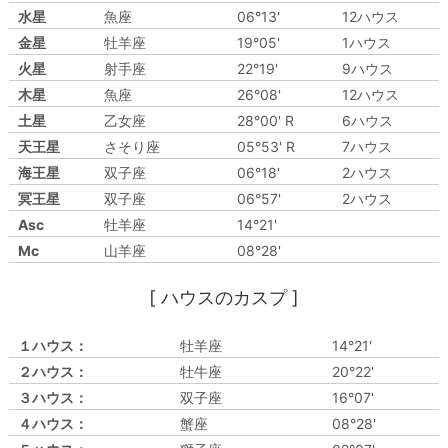
水星
魚座
06°13'
12ハウス
金星
牡羊座
19°05'
1ハウス
火星
射手座
22°19'
9ハウス
木星
魚座
26°08'
12ハウス
土星
乙女座
28°00' R
6ハウス
天王星
さそり座
05°53' R
7ハウス
海王星
双子座
06°18'
2ハウス
冥王星
双子座
06°57'
2ハウス
Asc
牡羊座
14°21'
Mc
山羊座
08°28'
[ ハウスのカスプ ]
１ハウス：
牡羊座
14°21'
２ハウス：
牡牛座
20°22'
３ハウス：
双子座
16°07'
４ハウス：
蟹座
08°28'