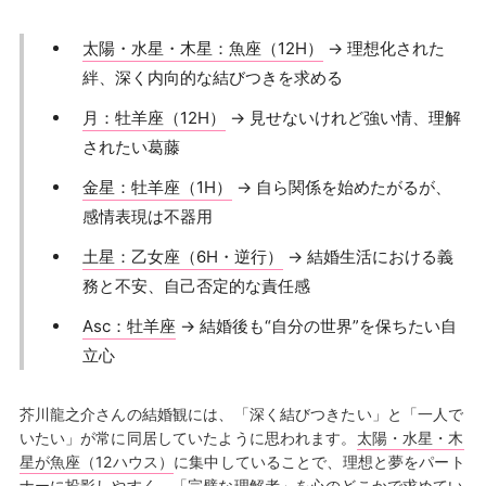
太陽・水星・木星：魚座（12H）
→ 理想化された
絆、深く内向的な結びつきを求める
月：牡羊座（12H）
→ 見せないけれど強い情、理解
されたい葛藤
金星：牡羊座（1H）
→ 自ら関係を始めたがるが、
感情表現は不器用
土星：乙女座（6H・逆行）
→ 結婚生活における義
務と不安、自己否定的な責任感
Asc：牡羊座
→ 結婚後も“自分の世界”を保ちたい自
立心
芥川龍之介さんの結婚観には、「深く結びつきたい」と「一人で
いたい」が常に同居していたように思われます。
太陽・水星・木
星が魚座（12ハウス）
に集中していることで、理想と夢をパート
ナーに投影しやすく、「完璧な理解者」を心のどこかで求めてい