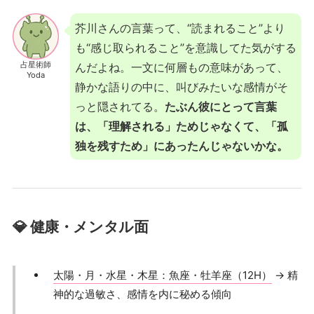
芥川さんの言葉って、“読まれること”より
も“感じ取られること”を意識してた気がする
占星術師
んだよね。一文に何層もの意味があって、
Yoda
静かな語りの中に、叫びみたいな感情がそ
っと隠されてる。
たぶん彼にとって言葉
は、「理解される」ためじゃなくて、「孤
独を残すため」にあったんじゃないかな。
💎 健康・メンタル面
太陽・月・水星・木星：魚座・牡羊座（12H）
→ 精
神的な過敏さ、感情を内に秘める傾向