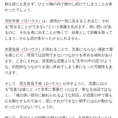
動を誰にも見せず、ひとり胸の内で燃やし続けてしまうことが多
かったでしょう。
月牡羊座（12ハウス）
は、感情が一気に高まるときほど、それ
を“見せることができない”という葛藤を生みます。強い想いがあ
るのに、それを表に出すことが怖くて、結果として距離を取って
しまう…そんな恋が多かったかもしれません。
水星魚座（12ハウス）
が加わることで、言葉にならない感覚で愛
を感じたり、理屈では説明できないつながりを求める傾向があり
ます。ときにそれは、現実的な恋愛よりも“文学の中の恋”のよう
な、幻想的なつながりを追い求めてしまう形になった可能性もあ
ります。
そして、
冥王星双子座（2ハウス）
が示すように、恋愛におけ
る“言葉”は彼にとって非常に重要だったはず。単なる会話ではな
く、「魂の深い部分に触れられるような対話」が恋愛の中で最も
心を動かすものであり、逆にそれができない相手には心が動かな
かったのではないでしょうか。
総じて、芥川さんの恋愛は“静かで激しい”。大袈裟なロマンスは