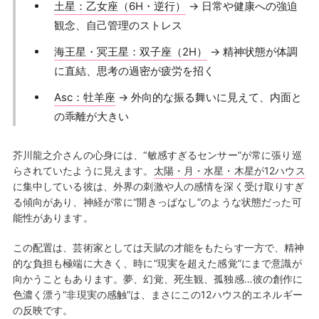
土星：乙女座（6H・逆行）
→ 日常や健康への強迫
観念、自己管理のストレス
海王星・冥王星：双子座（2H）
→ 精神状態が体調
に直結、思考の過密が疲労を招く
Asc：牡羊座
→ 外向的な振る舞いに見えて、内面と
の乖離が大きい
芥川龍之介さんの心身には、“敏感すぎるセンサー”が常に張り巡
らされていたように見えます。
太陽・月・水星・木星が12ハウス
に集中している彼は、外界の刺激や人の感情を深く受け取りすぎ
る傾向があり、神経が常に“開きっぱなし”のような状態だった可
能性があります。
この配置は、芸術家としては天賦の才能をもたらす一方で、精神
的な負担も極端に大きく、時に“現実を超えた感覚”にまで意識が
向かうこともあります。夢、幻覚、死生観、孤独感…彼の創作に
色濃く漂う“非現実の感触”は、まさにこの12ハウス的エネルギー
の反映です。