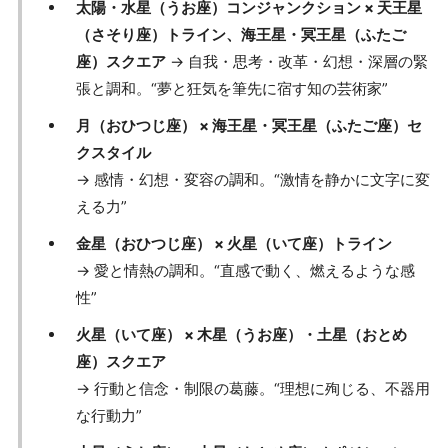
太陽・水星（うお座）コンジャンクション × 天王星
（さそり座）トライン、海王星・冥王星（ふたご
座）スクエア
→ 自我・思考・改革・幻想・深層の緊
張と調和。“夢と狂気を筆先に宿す知の芸術家”
月（おひつじ座） × 海王星・冥王星（ふたご座）セ
クスタイル
→ 感情・幻想・変容の調和。“激情を静かに文字に変
える力”
金星（おひつじ座） × 火星（いて座）トライン
→ 愛と情熱の調和。“直感で動く、燃えるような感
性”
火星（いて座） × 木星（うお座）・土星（おとめ
座）スクエア
→ 行動と信念・制限の葛藤。“理想に殉じる、不器用
な行動力”