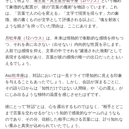
そして何より、
海王星・冥王星が双子座（2ハウス）
という極め
て象徴的な配置が、彼の“言葉の魔術”を物語っています。これ
は、「言葉で人の心を変える」「文字で現実を揺らす」力の象
徴。彼の書くものが文学として評価される以上に、“魂を射抜く
ような鋭さ”を持っていた理由は、ここにあります。
月牡羊座（12ハウス）
は、本来は情熱的で衝動的な感情を持ちつ
つ、それを表に出さない（出せない）内向的な性質を示します。
人前では感情を抑え、文章の中でそれを“濾過された衝動”として
表現する傾向があり、言葉が彼の感情の唯一の出口だったともい
えるでしょう。
Asc牡羊座
は、対話においては一見ドライで理知的に見える印象
を与えることもあったでしょう。しかし、会話が深まるごとに、
その語り口からは「知性だけではない人間味」や「心の震え」が
にじみ出るような独特の温度を感じさせたはずです。
彼にとって“対話”とは、心を露出するものではなく、“相手とどこ
まで言葉を交わせるか”という知的で感覚的なゲームのようなも
のであり、その分、信頼した相手に向ける言葉には、計り知れな
い重みと真実が込められていたでしょう。