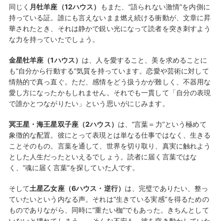
同じく
月牡羊座（12ハウス）
もまた、“語られない激情”を内側に
持っている証。誰にも言えないまま燃え続ける衝動が、文章に昇
華されたとき、それは静かで鋭い光になって読者を突き刺すよう
な力を持っていたでしょう。
金星牡羊座（1ハウス）
は、人を愛すること、美を求めることに
も“自分から行動する”気質を持っています。恋愛や芸術に対して
情熱的で真っ直ぐ。ただ、感情をどう扱うかが難しく、不器用な
愛し方になったかもしれません。それでも一貫して「自分の表現
で誰かとつながりたい」という思いがにじみます。
冥王星・海王星双子座（2ハウス）
は、“言葉＝力”という極めて
象徴的な配置。彼にとって表現とは単なる仕事ではなく、生きる
ことそのもの。言葉を通して、世界を切り取り、真実に触れよう
とした人生だったといえるでしょう。読者に届く言葉ではな
く、“魂に届く言葉”を探していた人です。
そして
土星乙女座（6ハウス・逆行）
は、完璧でありたい、整っ
ていたいという内なる声。それは“生きている実感”を得るための
ものでありながら、同時に“重たい枷”でもあった。きちんとして
いないと壊れてしまう——そんな不安も、彼を突き動かしていた