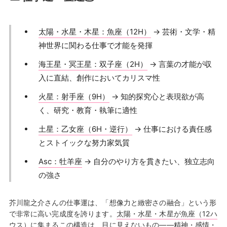
太陽・水星・木星：魚座（12H）
→ 芸術・文学・精
神世界に関わる仕事で才能を発揮
海王星・冥王星：双子座（2H）
→ 言葉の才能が収
入に直結、創作においてカリスマ性
火星：射手座（9H）
→ 知的探究心と表現欲が高
く、研究・教育・執筆に適性
土星：乙女座（6H・逆行）
→ 仕事における責任感
とストイックな努力家気質
Asc：牡羊座
→ 自分のやり方を貫きたい、独立志向
の強さ
芥川龍之介さんの仕事運は、「想像力と緻密さの融合」という形
で非常に高い完成度を誇ります。
太陽・水星・木星が魚座（12ハ
ウス）
に集まるこの構造は、目に見えないもの——精神・感情・