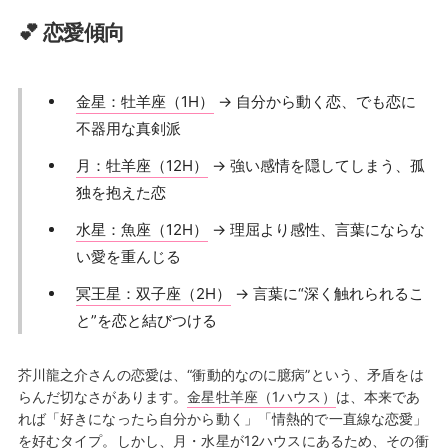
💕 恋愛傾向
金星：牡羊座（1H）
→ 自分から動く恋、でも恋に
不器用な真剣派
月：牡羊座（12H）
→ 強い感情を隠してしまう、孤
独を抱えた恋
水星：魚座（12H）
→ 理屈より感性、言葉にならな
い愛を重んじる
冥王星：双子座（2H）
→ 言葉に“深く触れられるこ
と”を恋と結びつける
芥川龍之介さんの恋愛は、“衝動的なのに臆病”という、矛盾をは
らんだ切なさがあります。
金星牡羊座（1ハウス）
は、本来であ
れば「好きになったら自分から動く」「情熱的で一直線な恋愛」
を好むタイプ。しかし、
月・水星が12ハウス
にあるため、その衝