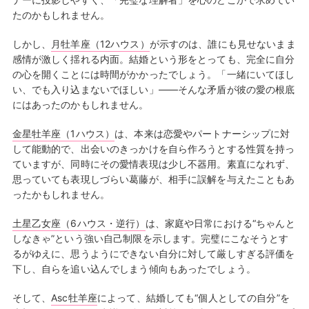
たのかもしれません。
しかし、
月牡羊座（12ハウス）
が示すのは、誰にも見せないまま
感情が激しく揺れる内面。結婚という形をとっても、完全に自分
の心を開くことには時間がかかったでしょう。「一緒にいてほし
い、でも入り込まないでほしい」——そんな矛盾が彼の愛の根底
にはあったのかもしれません。
金星牡羊座（1ハウス）
は、本来は恋愛やパートナーシップに対
して能動的で、出会いのきっかけを自ら作ろうとする性質を持っ
ていますが、同時にその愛情表現は少し不器用。素直になれず、
思っていても表現しづらい葛藤が、相手に誤解を与えたこともあ
ったかもしれません。
土星乙女座（6ハウス・逆行）
は、家庭や日常における“ちゃんと
しなきゃ”という強い自己制限を示します。完璧にこなそうとす
るがゆえに、思うようにできない自分に対して厳しすぎる評価を
下し、自らを追い込んでしまう傾向もあったでしょう。
そして、
Asc牡羊座
によって、結婚しても“個人としての自分”を