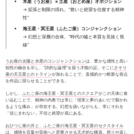
木星（うお座） × 土星（おとめ座）オポジション
→ 拡張と制限の揺れ。“救いと絶望を往復する精神
性”
海王星・冥王星（ふたご座）コンジャンクション
→ 幻想と深層の合体。“時代の嘘と本質を見抜く視
線”
うお座の太陽と水星のコンジャンクション
は、豊かな感性と高い
知性の融合を示し、“詩的な論理”を扱う才能の証。そこに
さそり
座の天王星とのトライン
が加わることで、直感的かつ斬新な視点
を作品に宿らせることができる。
しかし、
ふたご座の海王星・冥王星とのスクエア
がこの天体に食
い込むことで、精神の内奥では常に「現実と夢のあいだで裂かれ
るような痛み」が存在する。幻想を扱いながらも、常にそれを
「信じきれない」不信と絶望が底にある。
おひつじ座の月と、ふたご座の海王星・冥王星のセクスタイル
は、感情を言葉や芸術へと昇華させる天才的な構造。怒りや哀し