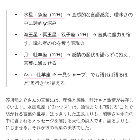
水星：魚座（12H）
→ 直感的な言語感覚、曖昧さの
中に詩的な深み
海王星・冥王星：双子座（2H）
→ 言葉に魔力を宿
す、読む者の心を奪う表現力
月：牡羊座（12H）
→ 感情の起伏を語らずに抱え、
言葉に滲ませる
Asc：牡羊座
→ 一見シャープ、でも語れば語るほ
ど“奥行き”が見える
芥川龍之介さんの言葉には、理性と感性、静けさと激情が共存し
ています。
水星魚座（12ハウス）
は、論理よりも“感じる”ことで
紡がれる言葉の世界。はっきりした主張よりも、曖昧さや余白の
中に含まれるメッセージを届ける天性の詩人です。語るよりも、
にじませる。それが彼の言葉の美学でした。