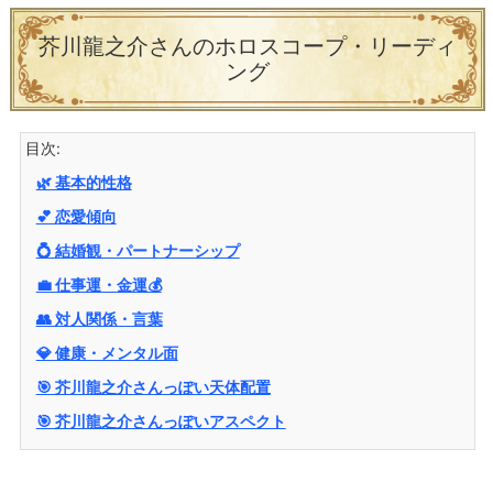
芥川龍之介さんのホロスコープ・リーディ
ング
目次:
🌿 基本的性格
💕 恋愛傾向
💍 結婚観・パートナーシップ
💼 仕事運・金運💰
👥 対人関係・言葉
💎 健康・メンタル面
🎯 芥川龍之介さんっぽい天体配置
🎯 芥川龍之介さんっぽいアスペクト