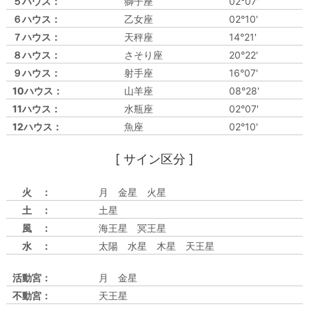
５ハウス：
獅子座
02°07'
６ハウス：
乙女座
02°10'
７ハウス：
天秤座
14°21'
８ハウス：
さそり座
20°22'
９ハウス：
射手座
16°07'
10ハウス：
山羊座
08°28'
11ハウス：
水瓶座
02°07'
12ハウス：
魚座
02°10'
[ サイン区分 ]
火 ：
月 金星 火星
土 ：
土星
風 ：
海王星 冥王星
水 ：
太陽 水星 木星 天王星
活動宮：
月 金星
不動宮：
天王星