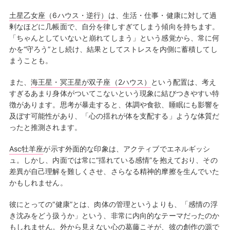
土星乙女座（6ハウス・逆行）
は、生活・仕事・健康に対して過
剰なほどに几帳面で、自分を律しすぎてしまう傾向を持ちます。
「ちゃんとしていないと崩れてしまう」という感覚から、常に何
かを“守ろう”とし続け、結果としてストレスを内側に蓄積してし
まうことも。
また、
海王星・冥王星が双子座（2ハウス）
という配置は、考え
すぎるあまり身体がついてこないという現象に結びつきやすい特
徴があります。思考が暴走すると、体調や食欲、睡眠にも影響を
及ぼす可能性があり、「心の揺れが体を支配する」ような体質だ
ったと推測されます。
Asc牡羊座
が示す外面的な印象は、アクティブでエネルギッシ
ュ。しかし、内面では常に“揺れている感情”を抱えており、その
差異が自己理解を難しくさせ、さらなる精神的摩擦を生んでいた
かもしれません。
彼にとっての“健康”とは、肉体の管理というよりも、「感情の浮
き沈みをどう扱うか」という、非常に内向的なテーマだったのか
もしれません。外から見えない心の葛藤こそが、彼の創作の源で