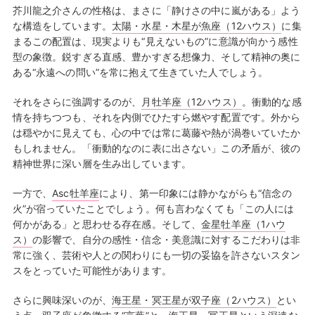
芥川龍之介さんの性格は、まさに「静けさの中に嵐がある」よう
な構造をしています。
太陽・水星・木星が魚座（12ハウス）
に集
まるこの配置は、現実よりも“見えないもの”に意識が向かう感性
型の象徴。鋭すぎる直感、豊かすぎる想像力、そして精神の奥に
ある“永遠への問い”を常に抱えて生きていた人でしょう。
それをさらに強調するのが、
月牡羊座（12ハウス）
。衝動的な感
情を持ちつつも、それを内側でひたすら燃やす配置です。外から
は穏やかに見えても、心の中では常に葛藤や熱が渦巻いていたか
もしれません。「衝動的なのに表に出さない」この矛盾が、彼の
精神世界に深い層を生み出しています。
一方で、
Asc牡羊座
により、第一印象には静かながらも“信念の
火”が宿っていたことでしょう。何も言わなくても「この人には
何かがある」と思わせる存在感。そして、
金星牡羊座（1ハウ
ス）
の影響で、自分の感性・信念・美意識に対するこだわりは非
常に強く、芸術や人との関わりにも一切の妥協を許さないスタン
スをとっていた可能性があります。
さらに興味深いのが、
海王星・冥王星が双子座（2ハウス）
とい