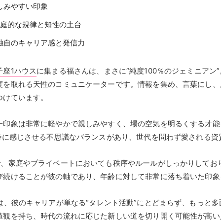
しみやすい印象
家庭的な規律と知性の土台
独自のキャリア感と発信力
子座1ハウス
に集まる福さんは、まさに“純度100％のジェミニアン
度を取れる天性のコミュニケーターです。情報を集め、言葉にし、
つけています。
一印象は非常に軽やかで親しみやすく、場の空気を明るくする才能
同時に感じさせる不思議なバランスがあり、世代を問わず愛される資
で、家庭やプライベートにおいても秩序やルールがしっかりしてお
び続けることが彼の軸であり、年齢に対して非常に落ち着いた印象
は、彼のキャリアが単なる“タレント活動”にとどまらず、もっと
値観を持ち、時代の流れに応じた新しい道を切り開く可能性が高い