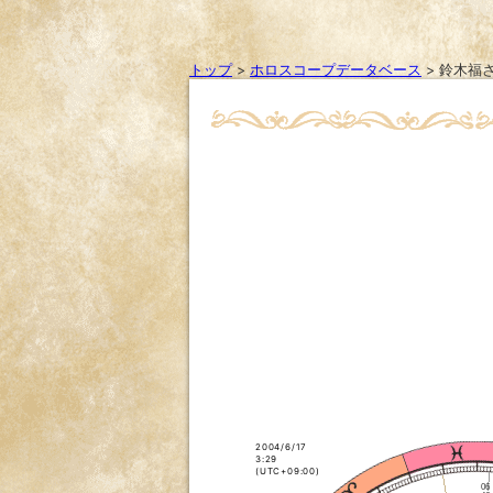
トップ
>
ホロスコープデータベース
>
鈴木福
2004/6/17
3:29
(UTC+09:00)
06