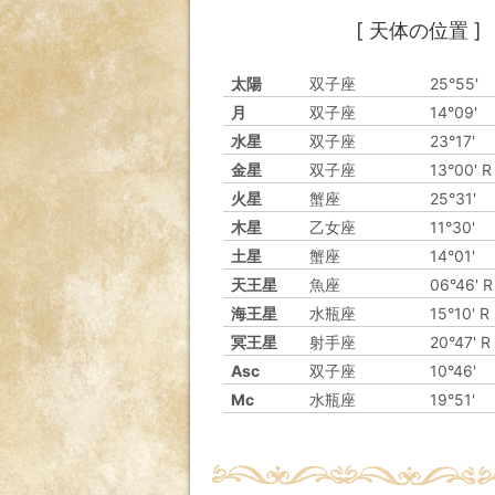
[ 天体の位置 ]
太陽
双子座
25°55'
月
双子座
14°09'
水星
双子座
23°17'
金星
双子座
13°00' R
火星
蟹座
25°31'
木星
乙女座
11°30'
土星
蟹座
14°01'
天王星
魚座
06°46' R
海王星
水瓶座
15°10' R
冥王星
射手座
20°47' R
Asc
双子座
10°46'
Mc
水瓶座
19°51'