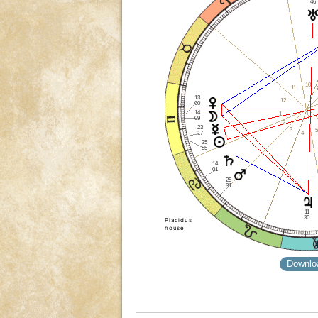
46
10
11
13
12
00
14
1
09
2
23
3
5
4
17
25
55
14
01
25
31
11
30
Placidus
house