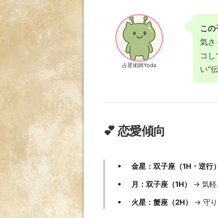
この
気さ
コし
占星術師Yoda
い“
💕 恋愛傾向
金星：双子座（1H・逆行
月：双子座（1H）
→ 気
火星：蟹座（2H）
→ 守