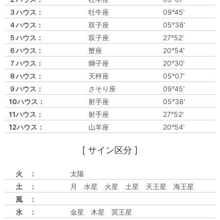
３ハウス：
牡牛座
09°45'
４ハウス：
双子座
05°38'
５ハウス：
双子座
27°52'
６ハウス：
蟹座
20°54'
７ハウス：
獅子座
20°30'
８ハウス：
天秤座
05°07'
９ハウス：
さそり座
09°45'
10ハウス：
射手座
05°38'
11ハウス：
射手座
27°52'
12ハウス：
山羊座
20°54'
[ サイン区分 ]
火 ：
太陽
土 ：
月 水星 火星 土星 天王星 海王星
風 ：
水 ：
金星 木星 冥王星