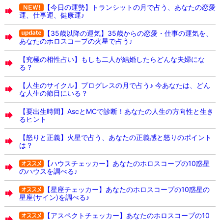
【今日の運勢】トランシットの月で占う、あなたの恋愛
運、仕事運、健康運♪
【35歳以降の運気】35歳からの恋愛・仕事の運気を、
あなたのホロスコープの火星で占う♪
【究極の相性占い】もしも二人が結婚したらどんな夫婦にな
る？
【人生のサイクル】プログレスの月で占う♪ 今あなたは、どん
な人生の節目にいる？
【要出生時間】AscとMCで診断！あなたの人生の方向性と生き
るヒント
【怒りと正義】火星で占う、あなたの正義感と怒りのポイント
は？
【ハウスチェッカー】あなたのホロスコープの10惑星
のハウスを調べる♪
【星座チェッカー】あなたのホロスコープの10惑星の
星座(サイン)を調べる♪
【アスペクトチェッカー】あなたのホロスコープの10