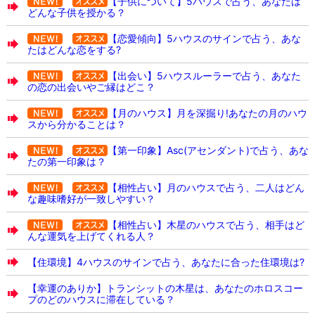
【子供について】5ハウスで占う、あなたは
どんな子供を授かる？
【恋愛傾向】5ハウスのサインで占う、あな
たはどんな恋をする?
【出会い】5ハウスルーラーで占う、あなた
の恋の出会いやご縁はどこ？
【月のハウス】月を深掘り!あなたの月のハウ
スから分かることは？
【第一印象】Asc(アセンダント)で占う、あな
たの第一印象は？
【相性占い】月のハウスで占う、二人はどん
な趣味嗜好が一致しやすい？
【相性占い】木星のハウスで占う、相手はど
んな運気を上げてくれる人？
【住環境】4ハウスのサインで占う、あなたに合った住環境は?
【幸運のありか】トランシットの木星は、あなたのホロスコー
プのどのハウスに滞在している？