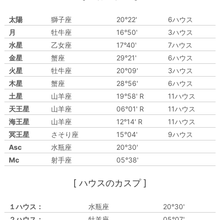
太陽
獅子座
20°22'
6ハウス
月
牡牛座
16°50'
3ハウス
水星
乙女座
17°40'
7ハウス
金星
蟹座
29°21'
6ハウス
火星
牡牛座
20°09'
3ハウス
木星
蟹座
28°56'
6ハウス
土星
山羊座
19°58' R
11ハウス
天王星
山羊座
06°01' R
11ハウス
海王星
山羊座
12°14' R
11ハウス
冥王星
さそり座
15°04'
9ハウス
Asc
水瓶座
20°30'
Mc
射手座
05°38'
[ ハウスのカスプ ]
１ハウス：
水瓶座
20°30'
２ハウス：
牡羊座
05°07'