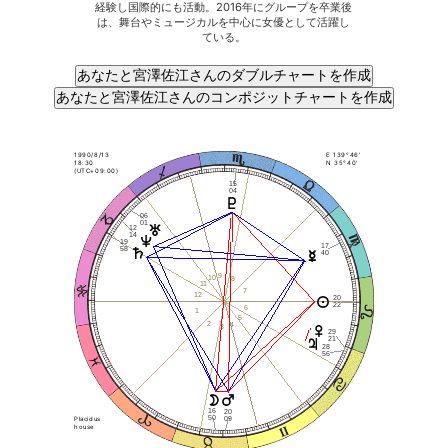
経験し国際的にも活動。2016年にグループを卒業後
は、舞台やミュージカルを中心に女優として活躍し
ている。
1990/8/13
E 139°46'
18:30
N 35°40'
(UTC+09:00)
15
04
06
01
12
14
19
17
58
40
9
10
8
11
7
12
20
22
6
1
5
2
4
3
29
21
28
56
16
20
50
09
Placidus
house