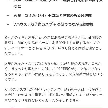
切に
火星：双子座（7H）→ 対話と刺激のある関係性
7ハウス：双子座カスプ → 会話でつながる結婚観
乙女座の金星と木星が9ハウス
にある剛力彩芽さんは、価値観の
共有や、知的な対話がベースにある関係性を重視するタイプで
す。パートナーとは“同志”のように成長し合える関係を理想とし
たでしょう。
火星が双子座・7ハウス
にあるため、恋愛と結婚の境界が柔らか
く、日々のやり取りの中に“楽しさ”や“刺激”がないと物足りなく
なる傾向も。お互いに話し合えることが、関係継続の鍵となりそ
うです。
7ハウスカスプも双子座
ということで、結婚相手とは「心が通じ
る会話」が何よりも重要に。深く重たい関係よりも、軽やかで自
由なつながりを好む傾向があったかもしれません。