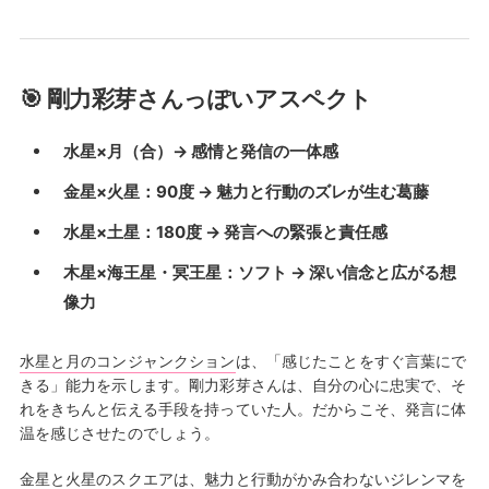
🎯 剛力彩芽さんっぽいアスペクト
水星×月（合）→ 感情と発信の一体感
金星×火星：90度 → 魅力と行動のズレが生む葛藤
水星×土星：180度 → 発言への緊張と責任感
木星×海王星・冥王星：ソフト → 深い信念と広がる想
像力
水星と月のコンジャンクション
は、「感じたことをすぐ言葉にで
きる」能力を示します。剛力彩芽さんは、自分の心に忠実で、そ
れをきちんと伝える手段を持っていた人。だからこそ、発言に体
温を感じさせたのでしょう。
金星と火星のスクエア
は、魅力と行動がかみ合わないジレンマを