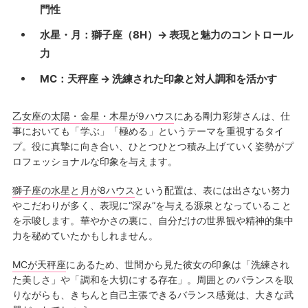
門性
水星・月：獅子座（8H）→ 表現と魅力のコントロール
力
MC：天秤座 → 洗練された印象と対人調和を活かす
乙女座の太陽・金星・木星が9ハウス
にある剛力彩芽さんは、仕
事においても「学ぶ」「極める」というテーマを重視するタイ
プ。役に真摯に向き合い、ひとつひとつ積み上げていく姿勢がプ
ロフェッショナルな印象を与えます。
獅子座の水星と月が8ハウス
という配置は、表には出さない努力
やこだわりが多く、表現に“深み”を与える源泉となっていること
を示唆します。華やかさの裏に、自分だけの世界観や精神的集中
力を秘めていたかもしれません。
MCが天秤座
にあるため、世間から見た彼女の印象は「洗練され
た美しさ」や「調和を大切にする存在」。周囲とのバランスを取
りながらも、きちんと自己主張できるバランス感覚は、大きな武