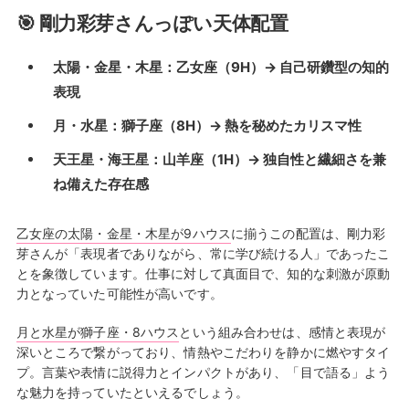
🎯 剛力彩芽さんっぽい天体配置
太陽・金星・木星：乙女座（9H）→ 自己研鑽型の知的
表現
月・水星：獅子座（8H）→ 熱を秘めたカリスマ性
天王星・海王星：山羊座（1H）→ 独自性と繊細さを兼
ね備えた存在感
乙女座の太陽・金星・木星が9ハウス
に揃うこの配置は、剛力彩
芽さんが「表現者でありながら、常に学び続ける人」であったこ
とを象徴しています。仕事に対して真面目で、知的な刺激が原動
力となっていた可能性が高いです。
月と水星が獅子座・8ハウス
という組み合わせは、感情と表現が
深いところで繋がっており、情熱やこだわりを静かに燃やすタイ
プ。言葉や表情に説得力とインパクトがあり、「目で語る」よう
な魅力を持っていたといえるでしょう。