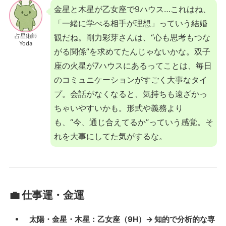
金星と木星が乙女座で9ハウス…これはね、
「一緒に学べる相手が理想」っていう結婚
占星術師
観だね。剛力彩芽さんは、“心も思考もつな
Yoda
がる関係”を求めてたんじゃないかな。双子
座の火星が7ハウスにあるってことは、毎日
のコミュニケーションがすごく大事なタイ
プ。会話がなくなると、気持ちも遠ざかっ
ちゃいやすいかも。形式や義務より
も、“今、通じ合えてるか”っていう感覚。そ
れを大事にしてた気がするな。
💼 仕事運・金運
太陽・金星・木星：乙女座（9H）→ 知的で分析的な専