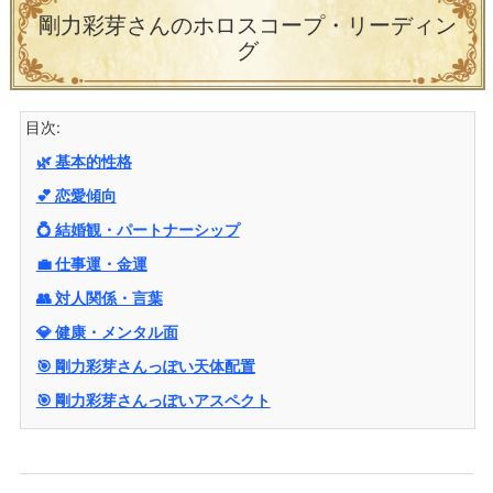
剛力彩芽さんのホロスコープ・リーディン
グ
目次:
🌿 基本的性格
💕 恋愛傾向
💍 結婚観・パートナーシップ
💼 仕事運・金運
👥 対人関係・言葉
💎 健康・メンタル面
🎯 剛力彩芽さんっぽい天体配置
🎯 剛力彩芽さんっぽいアスペクト