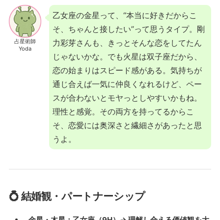
乙女座の金星って、“本当に好きだからこ
そ、ちゃんと接したい”って思うタイプ。剛
占星術師
力彩芽さんも、きっとそんな恋をしてたん
Yoda
じゃないかな。でも火星は双子座だから、
恋の始まりはスピード感がある。気持ちが
通じ合えば一気に仲良くなれるけど、ペー
スが合わないとモヤっとしやすいかもね。
理性と感覚。その両方を持ってるからこ
そ、恋愛には奥深さと繊細さがあったと思
うよ。
💍 結婚観・パートナーシップ
金星・木星：乙女座（9H）→ 理解し合える価値観を大