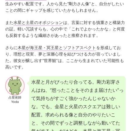
生みやすい配置です。人から見た“剛力さん像”と、自分がしたい
ことの間にギャップを感じていたかもしれません。
また
水星と土星のオポジション
は、言葉に対する慎重さと構築力
の証。軽い冗談すらも、心の中で「これでよかったかな」と何度
も反芻するような繊細さがあったと推察されます。
さらに
木星が海王星・冥王星とソフトアスペクト
を形成してお
り、理想と現実、夢と深層心理を結びつける力が宿っていまし
た。彼女が醸し出す“世界観”は、ここから生まれていた可能性も
高いです。
水星と月がぴったり合ってる。剛力彩芽さ
んはね、“想ったことをそのまま届けたい”っ
占星術師
て気持ちがすごく強かったんじゃないか
Yoda
な。でも、金星と火星のスクエアは難しい
配置。求められる像と自分のやりたいこ
と、その間でずっと調整しながら動いてた