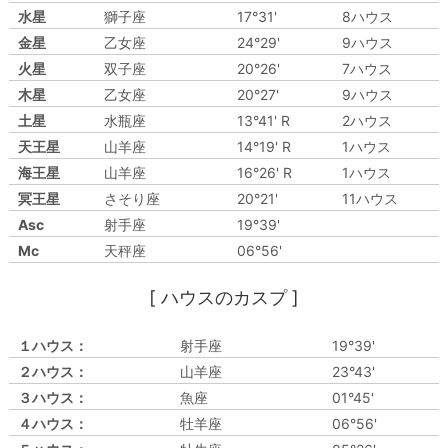
水星
獅子座
17°31'
8ハウス
金星
乙女座
24°29'
9ハウス
火星
双子座
20°26'
7ハウス
木星
乙女座
20°27'
9ハウス
土星
水瓶座
13°41' R
2ハウス
天王星
山羊座
14°19' R
1ハウス
海王星
山羊座
16°26' R
1ハウス
冥王星
さそり座
20°21'
11ハウス
Asc
射手座
19°39'
Mc
天秤座
06°56'
[ ハウスのカスプ ]
１ハウス：
射手座
19°39'
２ハウス：
山羊座
23°43'
３ハウス：
魚座
01°45'
４ハウス：
牡羊座
06°56'