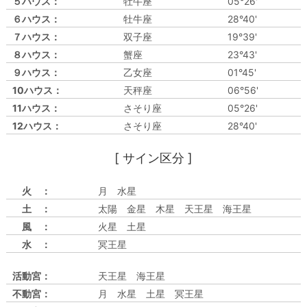
５ハウス：
牡牛座
05°26'
６ハウス：
牡牛座
28°40'
７ハウス：
双子座
19°39'
８ハウス：
蟹座
23°43'
９ハウス：
乙女座
01°45'
10ハウス：
天秤座
06°56'
11ハウス：
さそり座
05°26'
12ハウス：
さそり座
28°40'
[ サイン区分 ]
火 ：
月 水星
土 ：
太陽 金星 木星 天王星 海王星
風 ：
火星 土星
水 ：
冥王星
活動宮：
天王星 海王星
不動宮：
月 水星 土星 冥王星