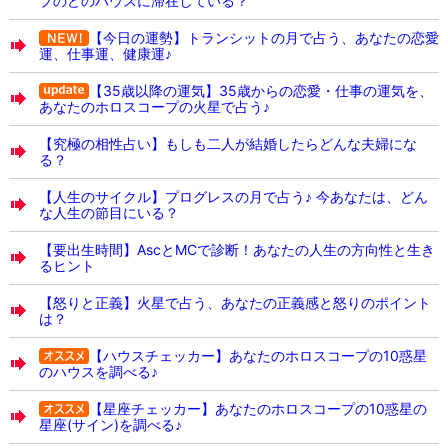
プのどのハウスに滞在している？
【今日の運勢】トランシットの月で占う、あなたの恋愛
運、仕事運、健康運♪
【35歳以降の運気】35歳からの恋愛・仕事の運気を、
あなたのホロスコープの火星で占う♪
【究極の相性占い】もしも二人が結婚したらどんな夫婦にな
る？
【人生のサイクル】プログレスの月で占う♪ 今あなたは、どん
な人生の節目にいる？
【要出生時間】AscとMCで診断！あなたの人生の方向性と生き
るヒント
【怒りと正義】火星で占う、あなたの正義感と怒りのポイント
は？
【ハウスチェッカー】あなたのホロスコープの10惑星
のハウスを調べる♪
【星座チェッカー】あなたのホロスコープの10惑星の
星座(サイン)を調べる♪