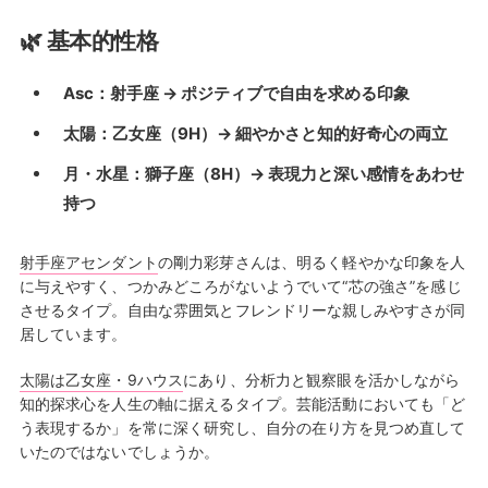
🌿 基本的性格
Asc：射手座 → ポジティブで自由を求める印象
太陽：乙女座（9H）→ 細やかさと知的好奇心の両立
月・水星：獅子座（8H）→ 表現力と深い感情をあわせ
持つ
射手座アセンダント
の剛力彩芽さんは、明るく軽やかな印象を人
に与えやすく、つかみどころがないようでいて“芯の強さ”を感じ
させるタイプ。自由な雰囲気とフレンドリーな親しみやすさが同
居しています。
太陽は乙女座・9ハウス
にあり、分析力と観察眼を活かしながら
知的探求心を人生の軸に据えるタイプ。芸能活動においても「ど
う表現するか」を常に深く研究し、自分の在り方を見つめ直して
いたのではないでしょうか。