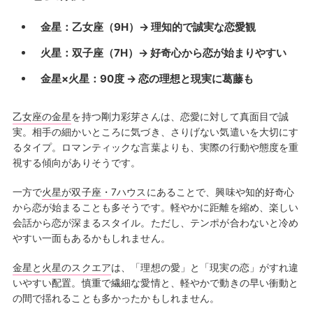
金星：乙女座（9H）→ 理知的で誠実な恋愛観
火星：双子座（7H）→ 好奇心から恋が始まりやすい
金星×火星：90度 → 恋の理想と現実に葛藤も
乙女座の金星
を持つ剛力彩芽さんは、恋愛に対して真面目で誠
実。相手の細かいところに気づき、さりげない気遣いを大切にす
るタイプ。ロマンティックな言葉よりも、実際の行動や態度を重
視する傾向がありそうです。
一方で
火星が双子座・7ハウス
にあることで、興味や知的好奇心
から恋が始まることも多そうです。軽やかに距離を縮め、楽しい
会話から恋が深まるスタイル。ただし、テンポが合わないと冷め
やすい一面もあるかもしれません。
金星と火星のスクエア
は、「理想の愛」と「現実の恋」がすれ違
いやすい配置。慎重で繊細な愛情と、軽やかで動きの早い衝動と
の間で揺れることも多かったかもしれません。