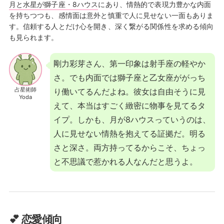
月と水星が獅子座・8ハウス
にあり、情熱的で表現力豊かな内面
を持ちつつも、感情面は意外と慎重で人に見せない一面もありま
す。信頼する人とだけ心を開き、深く繋がる関係性を求める傾向
も見られます。
剛力彩芽さん、第一印象は射手座の軽やか
さ。でも内面では獅子座と乙女座ががっち
占星術師
り働いてるんだよね。彼女は自由そうに見
Yoda
えて、本当はすごく緻密に物事を見てるタ
イプ。しかも、月が8ハウスっていうのは、
人に見せない情熱を抱えてる証拠だ。明る
さと深さ。両方持ってるからこそ、ちょっ
と不思議で惹かれる人なんだと思うよ。
💕 恋愛傾向