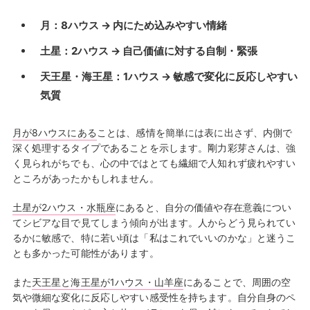
月：8ハウス → 内にため込みやすい情緒
土星：2ハウス → 自己価値に対する自制・緊張
天王星・海王星：1ハウス → 敏感で変化に反応しやすい
気質
月が8ハウスにある
ことは、感情を簡単には表に出さず、内側で
深く処理するタイプであることを示します。剛力彩芽さんは、強
く見られがちでも、心の中ではとても繊細で人知れず疲れやすい
ところがあったかもしれません。
土星が2ハウス・水瓶座
にあると、自分の価値や存在意義につい
てシビアな目で見てしまう傾向が出ます。人からどう見られてい
るかに敏感で、特に若い頃は「私はこれでいいのかな」と迷うこ
とも多かった可能性があります。
また
天王星と海王星が1ハウス・山羊座
にあることで、周囲の空
気や微細な変化に反応しやすい感受性を持ちます。自分自身のペ