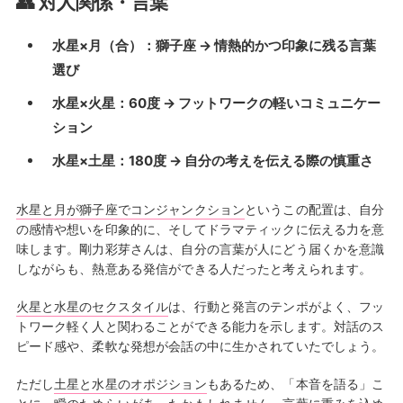
👥 対人関係・言葉
水星×月（合）：獅子座 → 情熱的かつ印象に残る言葉
選び
水星×火星：60度 → フットワークの軽いコミュニケー
ション
水星×土星：180度 → 自分の考えを伝える際の慎重さ
水星と月が獅子座でコンジャンクション
というこの配置は、自分
の感情や想いを印象的に、そしてドラマティックに伝える力を意
味します。剛力彩芽さんは、自分の言葉が人にどう届くかを意識
しながらも、熱意ある発信ができる人だったと考えられます。
火星と水星のセクスタイル
は、行動と発言のテンポがよく、フッ
トワーク軽く人と関わることができる能力を示します。対話のス
ピード感や、柔軟な発想が会話の中に生かされていたでしょう。
ただし
土星と水星のオポジション
もあるため、「本音を語る」こ