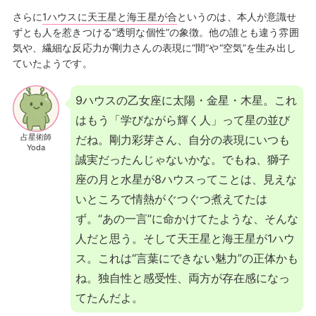
さらに
1ハウスに天王星と海王星が合
というのは、本人が意識せ
ずとも人を惹きつける“透明な個性”の象徴。他の誰とも違う雰囲
気や、繊細な反応力が剛力さんの表現に“間”や“空気”を生み出し
ていたようです。
9ハウスの乙女座に太陽・金星・木星。これ
はもう「学びながら輝く人」って星の並び
占星術師
だね。剛力彩芽さん、自分の表現にいつも
Yoda
誠実だったんじゃないかな。でもね、獅子
座の月と水星が8ハウスってことは、見えな
いところで情熱がぐつぐつ煮えてたは
ず。“あの一言”に命かけてたような、そんな
人だと思う。そして天王星と海王星が1ハウ
ス。これは“言葉にできない魅力”の正体かも
ね。独自性と感受性、両方が存在感になっ
てたんだよ。