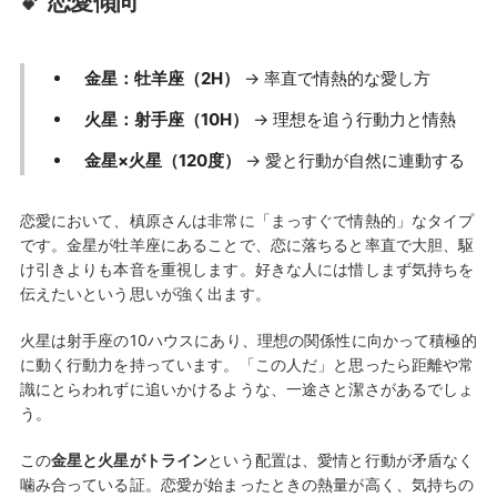
💕 恋愛傾向
金星：牡羊座（2H）
→ 率直で情熱的な愛し方
火星：射手座（10H）
→ 理想を追う行動力と情熱
金星×火星（120度）
→ 愛と行動が自然に連動する
恋愛において、槙原さんは非常に「まっすぐで情熱的」なタイプ
です。金星が牡羊座にあることで、恋に落ちると率直で大胆、駆
け引きよりも本音を重視します。好きな人には惜しまず気持ちを
伝えたいという思いが強く出ます。
火星は射手座の10ハウスにあり、理想の関係性に向かって積極的
に動く行動力を持っています。「この人だ」と思ったら距離や常
識にとらわれずに追いかけるような、一途さと潔さがあるでしょ
う。
この
金星と火星がトライン
という配置は、愛情と行動が矛盾なく
噛み合っている証。恋愛が始まったときの熱量が高く、気持ちの