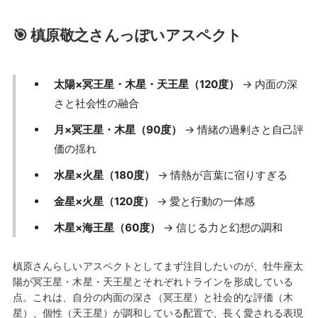
🎯 槙原敬之さんっぽいアスペクト
太陽×冥王星・木星・天王星（120度）
→ 内面の深
さと社会性の融合
月×冥王星・木星（90度）
→ 情緒の過剰さと自己評
価の揺れ
水星×火星（180度）
→ 情熱が言葉に宿りすぎる
金星×火星（120度）
→ 愛と行動の一体感
木星×海王星（60度）
→ 信じる力と幻想の調和
槙原さんらしいアスペクトとしてまず注目したいのが、牡牛座太
陽が冥王星・木星・天王星とそれぞれトラインを形成している
点。これは、自分の内面の深さ（冥王星）と社会的な評価（木
星）、個性（天王星）が調和している配置で、長く愛される表現