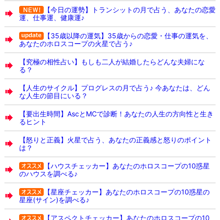
【今日の運勢】トランシットの月で占う、あなたの恋愛
運、仕事運、健康運♪
【35歳以降の運気】35歳からの恋愛・仕事の運気を、
あなたのホロスコープの火星で占う♪
【究極の相性占い】もしも二人が結婚したらどんな夫婦にな
る？
【人生のサイクル】プログレスの月で占う♪ 今あなたは、どん
な人生の節目にいる？
【要出生時間】AscとMCで診断！あなたの人生の方向性と生き
るヒント
【怒りと正義】火星で占う、あなたの正義感と怒りのポイント
は？
【ハウスチェッカー】あなたのホロスコープの10惑星
のハウスを調べる♪
【星座チェッカー】あなたのホロスコープの10惑星の
星座(サイン)を調べる♪
【アスペクトチェッカー】あなたのホロスコープの10