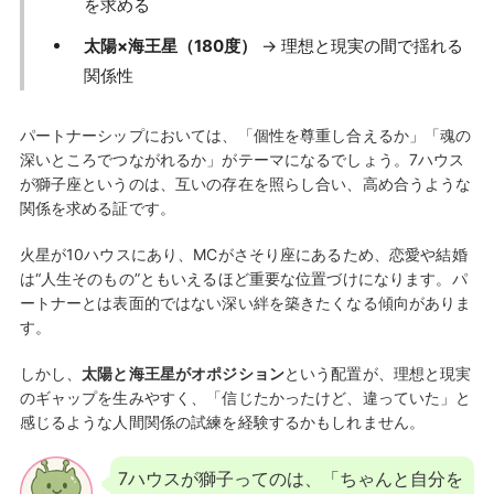
を求める
太陽×海王星（180度）
→ 理想と現実の間で揺れる
関係性
パートナーシップにおいては、「個性を尊重し合えるか」「魂の
深いところでつながれるか」がテーマになるでしょう。7ハウス
が獅子座というのは、互いの存在を照らし合い、高め合うような
関係を求める証です。
火星が10ハウスにあり、MCがさそり座にあるため、恋愛や結婚
は“人生そのもの”ともいえるほど重要な位置づけになります。パ
ートナーとは表面的ではない深い絆を築きたくなる傾向がありま
す。
しかし、
太陽と海王星がオポジション
という配置が、理想と現実
のギャップを生みやすく、「信じたかったけど、違っていた」と
感じるような人間関係の試練を経験するかもしれません。
7ハウスが獅子ってのは、「ちゃんと自分を