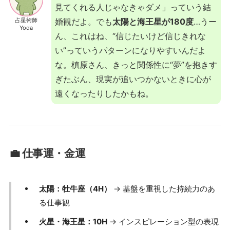
見てくれる人じゃなきゃダメ」っていう結
占星術師
婚観だよ。でも
太陽と海王星が180度
…うー
Yoda
ん、これはね、“信じたいけど信じきれな
い”っていうパターンになりやすいんだよ
な。槙原さん、きっと関係性に“夢”を抱きす
ぎたぶん、現実が追いつかないときに心が
遠くなったりしたかもね。
💼 仕事運・金運
太陽：牡牛座（4H）
→ 基盤を重視した持続力のあ
る仕事観
火星・海王星：10H
→ インスピレーション型の表現