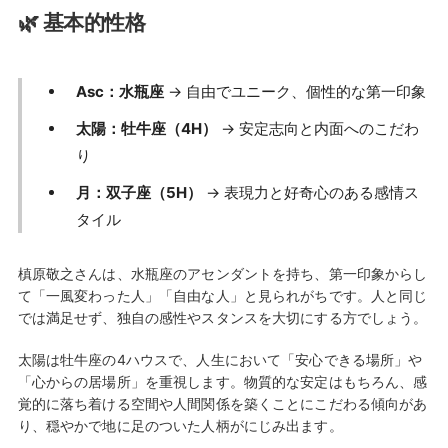
🌿 基本的性格
Asc：水瓶座
→ 自由でユニーク、個性的な第一印象
太陽：牡牛座（4H）
→ 安定志向と内面へのこだわ
り
月：双子座（5H）
→ 表現力と好奇心のある感情ス
タイル
槙原敬之さんは、水瓶座のアセンダントを持ち、第一印象からし
て「一風変わった人」「自由な人」と見られがちです。人と同じ
では満足せず、独自の感性やスタンスを大切にする方でしょう。
太陽は牡牛座の4ハウスで、人生において「安心できる場所」や
「心からの居場所」を重視します。物質的な安定はもちろん、感
覚的に落ち着ける空間や人間関係を築くことにこだわる傾向があ
り、穏やかで地に足のついた人柄がにじみ出ます。