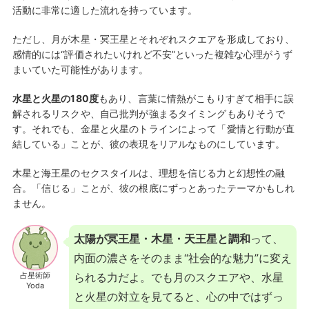
活動に非常に適した流れを持っています。
ただし、月が木星・冥王星とそれぞれスクエアを形成しており、
感情的には“評価されたいけれど不安”といった複雑な心理がうず
まいていた可能性があります。
水星と火星の180度
もあり、言葉に情熱がこもりすぎて相手に誤
解されるリスクや、自己批判が強まるタイミングもありそうで
す。それでも、金星と火星のトラインによって「愛情と行動が直
結している」ことが、彼の表現をリアルなものにしています。
木星と海王星のセクスタイルは、理想を信じる力と幻想性の融
合。「信じる」ことが、彼の根底にずっとあったテーマかもしれ
ません。
太陽が冥王星・木星・天王星と調和
って、
内面の濃さをそのまま“社会的な魅力”に変え
占星術師
られる力だよ。でも月のスクエアや、水星
Yoda
と火星の対立を見てると、心の中ではずっ