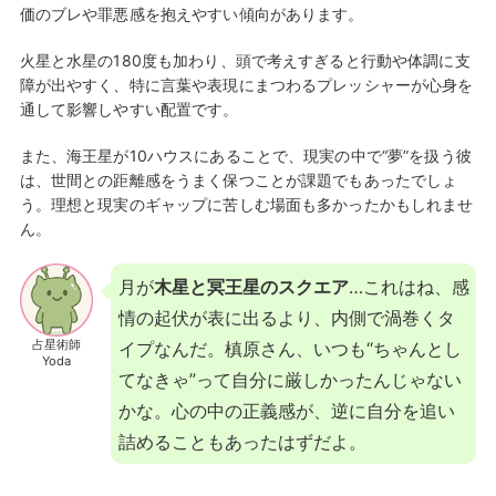
価のブレや罪悪感を抱えやすい傾向があります。
火星と水星の180度も加わり、頭で考えすぎると行動や体調に支
障が出やすく、特に言葉や表現にまつわるプレッシャーが心身を
通して影響しやすい配置です。
また、海王星が10ハウスにあることで、現実の中で“夢”を扱う彼
は、世間との距離感をうまく保つことが課題でもあったでしょ
う。理想と現実のギャップに苦しむ場面も多かったかもしれませ
ん。
月が
木星と冥王星のスクエア
…これはね、感
情の起伏が表に出るより、内側で渦巻くタ
占星術師
イプなんだ。槙原さん、いつも“ちゃんとし
Yoda
てなきゃ”って自分に厳しかったんじゃない
かな。心の中の正義感が、逆に自分を追い
詰めることもあったはずだよ。