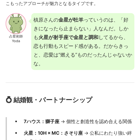
こもったアプローチが魅力となるタイプです。
槙原さんの
金星が牡羊
っていうのは、「好
きになったら止まらない」人なんだ。しか
占星術師
も
火星が射手座で金星と調和
してるから、
Yoda
恋も行動もスピード感がある。だからきっ
と、恋愛は“燃える”ものだったんじゃないか
な。
💍 結婚観・パートナーシップ
7ハウス：獅子座
→ 個性と創造性を認め合える関係
火星：10H × MC：さそり座
→ 公私にわたり強い絆