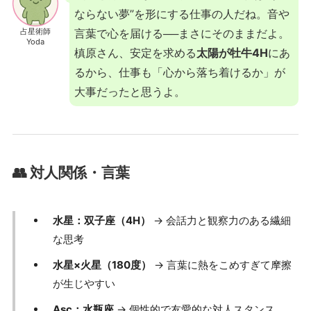
ならない夢”を形にする仕事の人だね。音や
占星術師
言葉で心を届ける──まさにそのままだよ。
Yoda
槙原さん、安定を求める
太陽が牡牛4H
にあ
るから、仕事も「心から落ち着けるか」が
大事だったと思うよ。
👥 対人関係・言葉
水星：双子座（4H）
→ 会話力と観察力のある繊細
な思考
水星×火星（180度）
→ 言葉に熱をこめすぎて摩擦
が生じやすい
Asc：水瓶座
→ 個性的で友愛的な対人スタンス