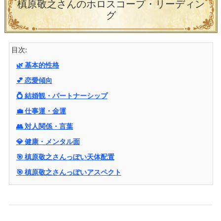
槙原敬之さんのホロスコープ・リーディン
グ
目次:
🌿 基本的性格
💕 恋愛傾向
💍 結婚観・パートナーシップ
💼 仕事運・金運
👥 対人関係・言葉
💎 健康・メンタル面
🎯 槙原敬之さんっぽい天体配置
🎯 槙原敬之さんっぽいアスペクト