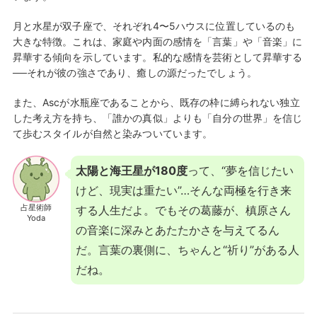
月と水星が双子座で、それぞれ4〜5ハウスに位置しているのも
大きな特徴。これは、家庭や内面の感情を「言葉」や「音楽」に
昇華する傾向を示しています。私的な感情を芸術として昇華する
──それが彼の強さであり、癒しの源だったでしょう。
また、Ascが水瓶座であることから、既存の枠に縛られない独立
した考え方を持ち、「誰かの真似」よりも「自分の世界」を信じ
て歩むスタイルが自然と染みついています。
太陽と海王星が180度
って、“夢を信じたい
けど、現実は重たい”…そんな両極を行き来
占星術師
する人生だよ。でもその葛藤が、槙原さん
Yoda
の音楽に深みとあたたかさを与えてるん
だ。言葉の裏側に、ちゃんと“祈り”がある人
だね。