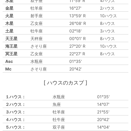
水星
双子座
11°59' R
4ハウス
金星
牡羊座
16°27'
2ハウス
火星
射手座
13°59' R
10ハウス
木星
乙女座
26°08' R
8ハウス
土星
牡牛座
02°18'
3ハウス
天王星
天秤座
00°01' R
8ハウス
海王星
さそり座
27°20' R
10ハウス
冥王星
乙女座
22°27' R
8ハウス
Asc
水瓶座
01°35'
Mc
さそり座
20°42'
[ ハウスのカスプ ]
１ハウス：
水瓶座
01°35'
２ハウス：
魚座
14°07'
３ハウス：
牡羊座
21°55'
４ハウス：
牡牛座
20°42'
５ハウス：
双子座
14°04'