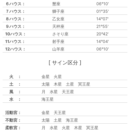
６ハウス：
蟹座
06°10'
７ハウス：
獅子座
01°35'
８ハウス：
乙女座
14°07'
９ハウス：
天秤座
21°55'
10ハウス：
さそり座
20°42'
11ハウス：
射手座
14°04'
12ハウス：
山羊座
06°10'
[ サイン区分 ]
火 ：
金星 火星
土 ：
太陽 木星 土星 冥王星
風 ：
月 水星 天王星
水 ：
海王星
活動宮：
金星 天王星
不動宮：
太陽 土星 海王星
柔軟宮：
月 水星 火星 木星 冥王星