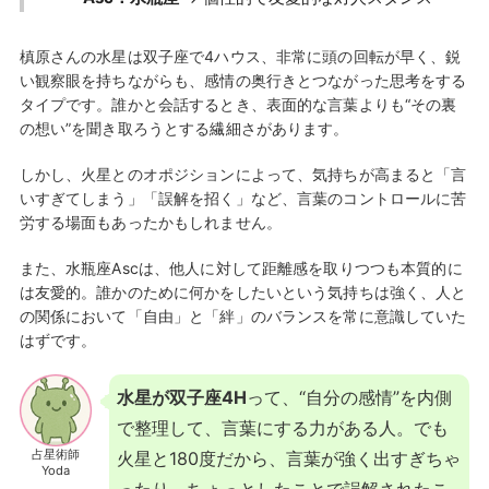
槙原さんの水星は双子座で4ハウス、非常に頭の回転が早く、鋭
い観察眼を持ちながらも、感情の奥行きとつながった思考をする
タイプです。誰かと会話するとき、表面的な言葉よりも“その裏
の想い”を聞き取ろうとする繊細さがあります。
しかし、火星とのオポジションによって、気持ちが高まると「言
いすぎてしまう」「誤解を招く」など、言葉のコントロールに苦
労する場面もあったかもしれません。
また、水瓶座Ascは、他人に対して距離感を取りつつも本質的に
は友愛的。誰かのために何かをしたいという気持ちは強く、人と
の関係において「自由」と「絆」のバランスを常に意識していた
はずです。
水星が双子座4H
って、“自分の感情”を内側
で整理して、言葉にする力がある人。でも
占星術師
火星と180度だから、言葉が強く出すぎちゃ
Yoda
ったり、ちょっとしたことで誤解されたこ