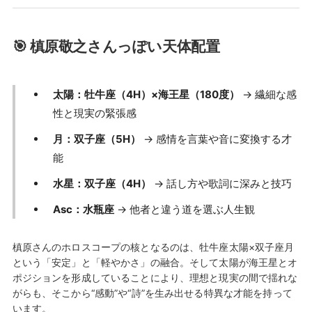
🎯 槙原敬之さんっぽい天体配置
太陽：牡牛座（4H）×海王星（180度）
→ 繊細な感
性と現実の緊張感
月：双子座（5H）
→ 感情を言葉や音に変換する才
能
水星：双子座（4H）
→ 話し方や歌詞に深みと技巧
Asc：水瓶座
→ 他者と違う道を選ぶ人生観
槙原さんのホロスコープの核となるのは、牡牛座太陽×双子座月
という「安定」と「軽やかさ」の融合。そして太陽が海王星とオ
ポジションを形成していることにより、理想と現実の間で揺れな
がらも、そこから“感動”や“詩”を生み出せる特異な才能を持って
います。