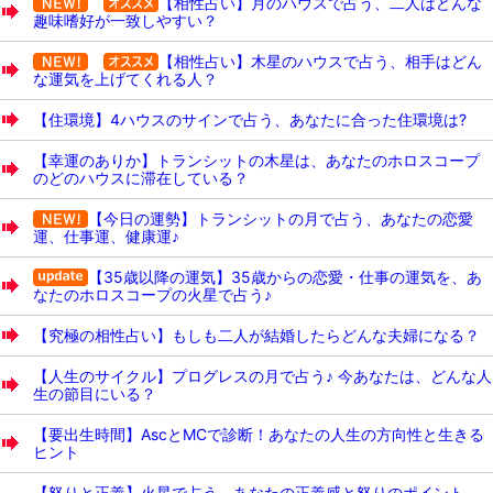
【相性占い】月のハウスで占う、二人はどんな
趣味嗜好が一致しやすい？
【相性占い】木星のハウスで占う、相手はどん
な運気を上げてくれる人？
【住環境】4ハウスのサインで占う、あなたに合った住環境は?
【幸運のありか】トランシットの木星は、あなたのホロスコープ
のどのハウスに滞在している？
【今日の運勢】トランシットの月で占う、あなたの恋愛
運、仕事運、健康運♪
【35歳以降の運気】35歳からの恋愛・仕事の運気を、あ
なたのホロスコープの火星で占う♪
【究極の相性占い】もしも二人が結婚したらどんな夫婦になる？
【人生のサイクル】プログレスの月で占う♪ 今あなたは、どんな人
生の節目にいる？
【要出生時間】AscとMCで診断！あなたの人生の方向性と生きる
ヒント
【怒りと正義】火星で占う、あなたの正義感と怒りのポイント