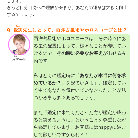
します。
きっと自分自身への理解が深まり、あなたの運命は大きく向上
するでしょう♪
あみ
Q.
愛実
先生にとって、西洋占星術やホロスコープとは？
西洋占星術やホロスコープは、その時々にあ
る星の配置によって、様々なことが導いてい
けるので、
その時に必要なお答え
が出せる占
あみ
愛実
先生
術です。
私はとくに鑑定時に「
あなたが本当に何を求
めているか？
」を観ていきます。鑑定してい
く中であなたも気付いていなかったことが見
つかる事も多々あるでしょう。
また「鑑定に来てくださった方が鑑定が終わ
ると笑えるように」ということを尊重しなが
ら鑑定しています。お客様にはhappyに過ご
して欲しいですからね＾＾