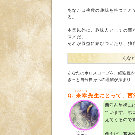
あなたは複数の趣味を持つこと
る。
本業以外に、趣味人としての面
スメだ。
それが収益に結びついたり、独
あな
あなたのホロスコープを、経験豊か
きっと自分自身への理解が深まり、
らいこう
Q.
来幸
先生にとって、西
西洋占星術に
ています。ホ
えてくるので
らいこう
例えば、
基本