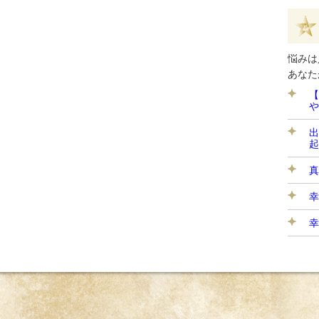
悩みは
あなた
【
や
出
起
真
幸
幸