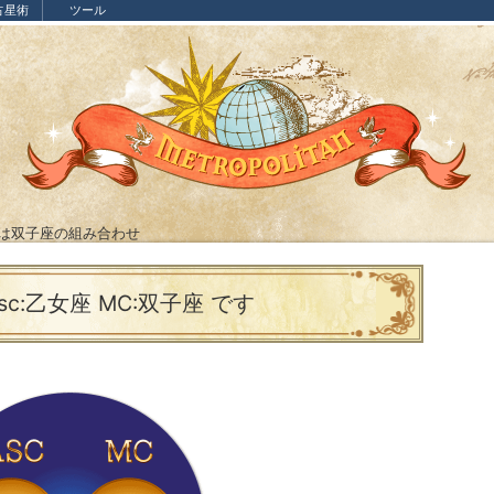
占星術
ツール
Cは双子座の組み合わせ
sc:乙女座 MC:双子座 です