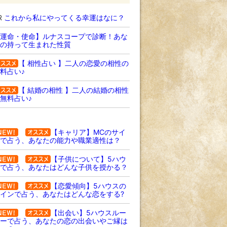
R
これから私にやってくる幸運はなに？
運命・使命】ルナスコープで診断！あな
の持って生まれた性質
【 相性占い 】二人の恋愛の相性の
料占い♪
【 結婚の相性 】二人の結婚の相性
無料占い♪
【キャリア】MCのサイ
で占う、あなたの能力や職業適性は？
【子供について】5ハウ
で占う、あなたはどんな子供を授かる？
【恋愛傾向】5ハウスの
インで占う、あなたはどんな恋をする?
【出会い】5ハウスルー
ーで占う、あなたの恋の出会いやご縁は