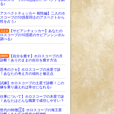
る♪
アスペクトチェッカー 相性編】二人のホ
スコープの10惑星同士のアスペクトから
性を占う♪
【サビアンチェッカー】あなたの
ロスコープの10惑星のサビアンシンボル
調べる♪
【自分を癒す】ホロスコープの月
診断！ありのままの自分を癒す方法
思考のクセ】ホロスコープの水星で診
！あなたの考え方の傾向と修正点
試練】ホロスコープの土星で診断！この
練を乗り越えれば幸せになれる♪
仕事について】ホロスコープの木星で診
！あなたはどんな職業で成功しやすい？
【世代の特徴②】ホロスコープの海王星
診断！あなたの世代の精神性