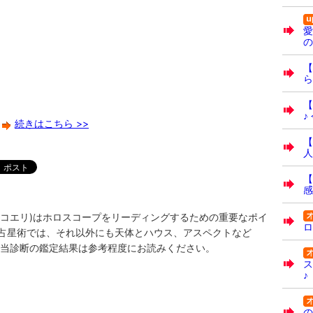
愛
の
【
ら
【
♪
続きはこちら >>
【
人
【
感
アム・コエリ)はホロスコープをリーディングするための重要なポイ
ロ
占星術では、それ以外にも天体とハウス、アスペクトなど
 当診断の鑑定結果は参考程度にお読みください。
ス
♪
の