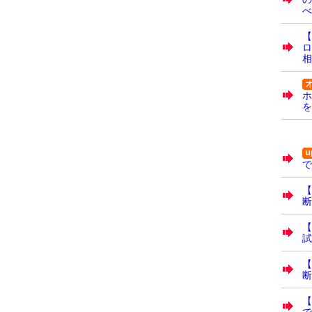
べ
【
ロ
相
ホ
を
で
【
断
【
試
【
断
で