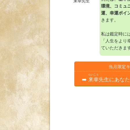
来幸
先生
環境、コミュ
運、幸運ポイ
きます。
私は鑑定時に
「人生をより
ていただきま
当月限定キ
らいこう
➡️
来幸
先生にあなた