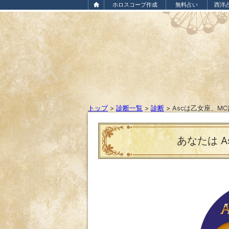
ホロスコープ作成
無料占い
西洋
トップ
>
診断一覧
>
診断
>
Ascは乙女座、M
あなたは A