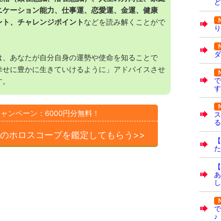
ど
ニケーション能力、仕事運、恋愛運、金運、健康
ント、チャレンジポイント
などを読み解くことがで
り
ダ
は、あなたが自分自身の運勢や使命を知ることで
幸せに豊かに生きていけるように」アドバイスさせ
で
す。
す
ャンペーン：6000円分無料！
ス
る
のホロスコープを
鑑定してもらう>>
【
た
【
あ
し
で
♪