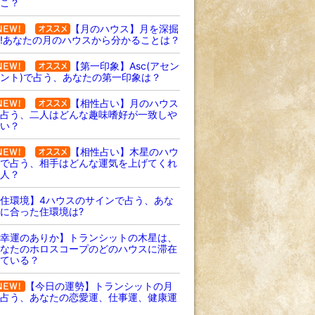
こ？
【月のハウス】月を深掘
!あなたの月のハウスから分かることは？
【第一印象】Asc(アセン
ント)で占う、あなたの第一印象は？
【相性占い】月のハウス
占う、二人はどんな趣味嗜好が一致しや
い？
【相性占い】木星のハウ
で占う、相手はどんな運気を上げてくれ
人？
住環境】4ハウスのサインで占う、あな
に合った住環境は?
幸運のありか】トランシットの木星は、
なたのホロスコープのどのハウスに滞在
ている？
【今日の運勢】トランシットの月
占う、あなたの恋愛運、仕事運、健康運