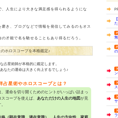
で、人生により大きな満足感を得られるようにな
P
【
た
を磨き、ブログなどで情報を発信してみるのもオス
無
自の才能で名を馳せることもあり得るだろう。
たのホロスコープを本格鑑定♪
の
な占星術師が本格的に鑑定します。
あなたの運命は大きく向上するでしょう♪
ン
洋占星術やホロスコープとは？
ス
は、運命を切り開くためのヒントがいっぱい詰まっ
ロスコープを使えば、
あなただけの人生の地図
が見
サ
す。
ラ
性格（顕在意識、潜在意識）、人生の方向性、家庭