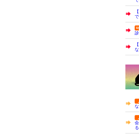
で
診
【
な
な
会
る