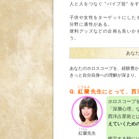
人と人をつなぐ "パイプ役" 
子供や女性をターゲットにした
分野に適性がある。
便利グッズなどの企画も良いか
う。
あな
あなたのホロスコープを、経験豊か
きっと自分自身への理解が深まり、
こうらん
Q.
紅蘭
先生にとって、西
ホロスコープ
「深層心理」な
西洋占星術とは
えていくため
こうらん
紅蘭
先生
鑑定する時に