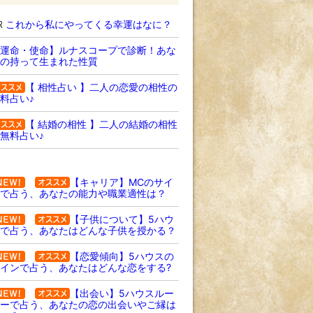
R
これから私にやってくる幸運はなに？
運命・使命】ルナスコープで診断！あな
の持って生まれた性質
【 相性占い 】二人の恋愛の相性の
料占い♪
【 結婚の相性 】二人の結婚の相性
無料占い♪
【キャリア】MCのサイ
で占う、あなたの能力や職業適性は？
【子供について】5ハウ
で占う、あなたはどんな子供を授かる？
【恋愛傾向】5ハウスの
インで占う、あなたはどんな恋をする?
【出会い】5ハウスルー
ーで占う、あなたの恋の出会いやご縁は