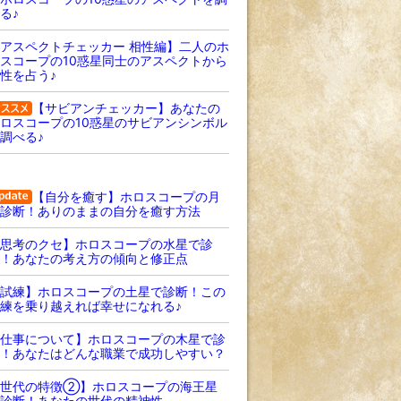
る♪
アスペクトチェッカー 相性編】二人のホ
スコープの10惑星同士のアスペクトから
性を占う♪
【サビアンチェッカー】あなたの
ロスコープの10惑星のサビアンシンボル
調べる♪
【自分を癒す】ホロスコープの月
診断！ありのままの自分を癒す方法
思考のクセ】ホロスコープの水星で診
！あなたの考え方の傾向と修正点
試練】ホロスコープの土星で診断！この
練を乗り越えれば幸せになれる♪
仕事について】ホロスコープの木星で診
！あなたはどんな職業で成功しやすい？
【世代の特徴②】ホロスコープの海王星
診断！あなたの世代の精神性