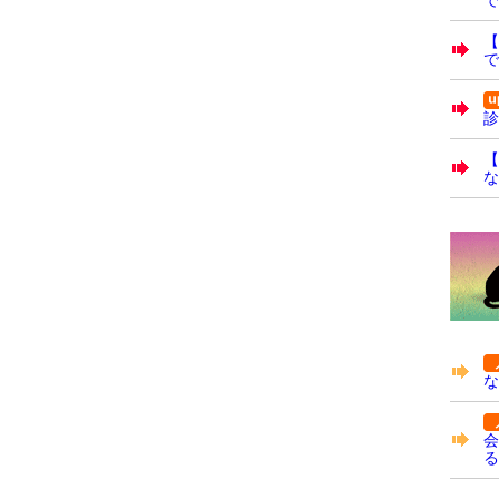
で
診
【
な
な
会
る