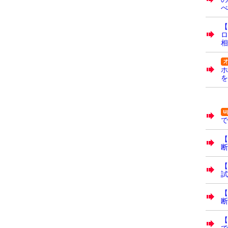
べ
【
ロ
相
ホ
を
で
【
断
【
試
【
断
で