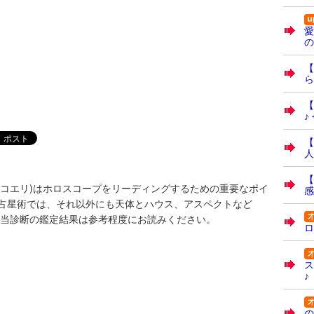
愛
の
【
ら
【
♪
【
人
【
アム・コエリ)はホロスコープをリーディングするための重要なポイ
感
占星術では、それ以外にも天体とハウス、アスペクトなど
 当診断の鑑定結果は参考程度にお読みください。
ロ
ス
♪
の