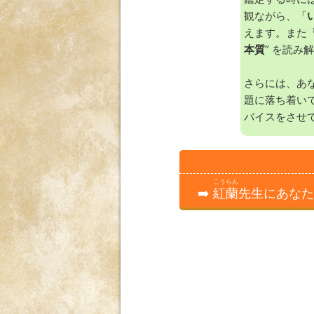
観ながら、「
えます。また「
本質
” を読み
さらには、あ
題に落ち着い
バイスをさせ
こうらん
➡️
紅蘭
先生にあなた