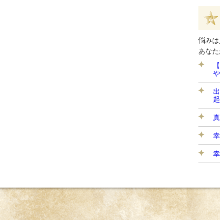
悩みは
あなた
【
や
出
起
真
幸
幸