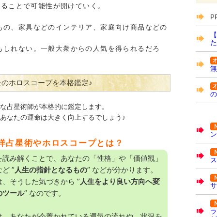
をすることで可能性が開けていく。
P
もの、家具などのインテリア、家庭向け商品などの
【
た
もしれない。一般大衆からの人気を得られるだろ
無
たのホロスコープを本格鑑定♪
の
な占星術師が本格的に鑑定します。
あなたの運命は大きく向上するでしょう♪
ン
洋占星術やホロスコープとは？
を読み解くことで、あなたの「性格」や「価値観」
ス
ど ”
人生の指針となるもの
” などが分かります。
、そうした気づきから ”
人生をより良い方向へ変
サ
のツール
” なのです。
ラ
は、あなたが今置かれている運気の流れや、状況を