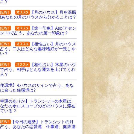
こ？
【月のハウス】月を深掘
!あなたの月のハウスから分かることは？
【第一印象】Asc(アセン
ント)で占う、あなたの第一印象は？
【相性占い】月のハウス
占う、二人はどんな趣味嗜好が一致しや
い？
【相性占い】木星のハウ
で占う、相手はどんな運気を上げてくれ
人？
住環境】4ハウスのサインで占う、あな
に合った住環境は?
幸運のありか】トランシットの木星は、
なたのホロスコープのどのハウスに滞在
ている？
【今日の運勢】トランシットの月
占う、あなたの恋愛運、仕事運、健康運