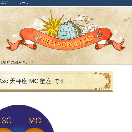
占星術
ツール
Cは蟹座の組み合わせ
sc:天秤座 MC:蟹座 です