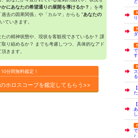
ど
いかにあなたの希望通りの展開を導けるか？
」を考
過去の因果関係」や「カルマ」からも ”
あなたの
り
解いていきます。
ダ
なたの精神状態や、現状を客観視できているか？ 課
て取り組めるか？ までも考慮しつつ、具体的なアド
で
て頂きます。
す
ス
10分間無料鑑定！
る
のホロスコープを
鑑定してもらう>>
【
た
【
あ
し
で
♪