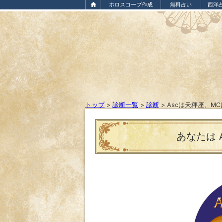
ホロスコープ作成
無料占い
西洋
トップ
>
診断一覧
>
診断
>
Ascは天秤座、M
あなたは A