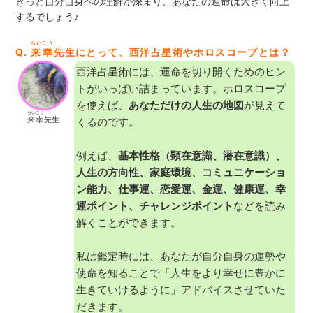
きっと自分自身への理解が深まり、あなたの運命は大きく向上
するでしょう♪
らいこう
Q.
来幸
先生にとって、西洋占星術やホロスコープとは？
西洋占星術には、運命を切り開くためのヒン
トがいっぱい詰まっています。ホロスコープ
を使えば、
あなただけの人生の地図
が見えて
らいこう
来幸
先生
くるのです。
例えば、
基本性格（顕在意識、潜在意識）、
人生の方向性、家庭環境、コミュニケーショ
ン能力、仕事運、恋愛運、金運、健康運、幸
運ポイント、チャレンジポイント
などを読み
解くことができます。
私は鑑定時には、あなたが自分自身の運勢や
使命を知ることで「人生をより幸せに豊かに
生きていけるように」アドバイスさせていた
だきます。