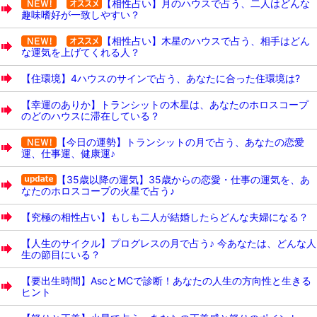
【相性占い】月のハウスで占う、二人はどんな
趣味嗜好が一致しやすい？
【相性占い】木星のハウスで占う、相手はどん
な運気を上げてくれる人？
【住環境】4ハウスのサインで占う、あなたに合った住環境は?
【幸運のありか】トランシットの木星は、あなたのホロスコープ
のどのハウスに滞在している？
【今日の運勢】トランシットの月で占う、あなたの恋愛
運、仕事運、健康運♪
【35歳以降の運気】35歳からの恋愛・仕事の運気を、あ
なたのホロスコープの火星で占う♪
【究極の相性占い】もしも二人が結婚したらどんな夫婦になる？
【人生のサイクル】プログレスの月で占う♪ 今あなたは、どんな人
生の節目にいる？
【要出生時間】AscとMCで診断！あなたの人生の方向性と生きる
ヒント