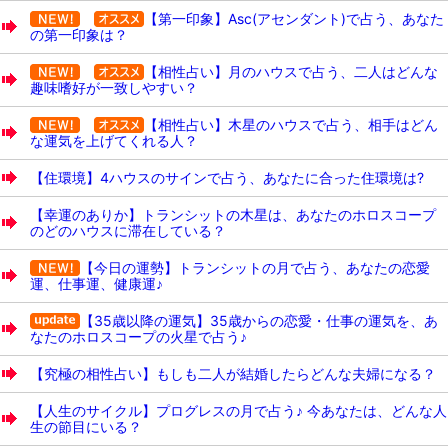
【第一印象】Asc(アセンダント)で占う、あなた
の第一印象は？
【相性占い】月のハウスで占う、二人はどんな
趣味嗜好が一致しやすい？
【相性占い】木星のハウスで占う、相手はどん
な運気を上げてくれる人？
【住環境】4ハウスのサインで占う、あなたに合った住環境は?
【幸運のありか】トランシットの木星は、あなたのホロスコープ
のどのハウスに滞在している？
【今日の運勢】トランシットの月で占う、あなたの恋愛
運、仕事運、健康運♪
【35歳以降の運気】35歳からの恋愛・仕事の運気を、あ
なたのホロスコープの火星で占う♪
【究極の相性占い】もしも二人が結婚したらどんな夫婦になる？
【人生のサイクル】プログレスの月で占う♪ 今あなたは、どんな人
生の節目にいる？