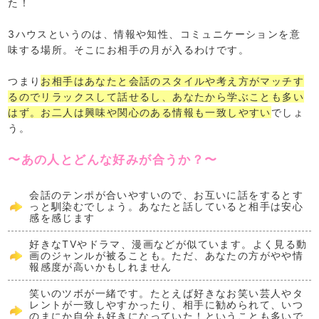
た！
3ハウスというのは、情報や知性、コミュニケーションを意
味する場所。そこにお相手の月が入るわけです。
つまり
お相手はあなたと会話のスタイルや考え方がマッチす
るのでリラックスして話せるし、あなたから学ぶことも多い
はず。お二人は興味や関心のある情報も一致しやすい
でしょ
う。
〜あの人とどんな好みが合うか？〜
会話のテンポが合いやすいので、お互いに話をするとす
っと馴染むでしょう。あなたと話していると相手は安心
感を感じます
好きなTVやドラマ、漫画などが似ています。よく見る動
画のジャンルが被ることも。ただ、あなたの方がやや情
報感度が高いかもしれません
笑いのツボが一緒です。たとえば好きなお笑い芸人やタ
レントが一致しやすかったり、相手に勧められて、いつ
のまにか自分も好きになっていた！ということも多いで