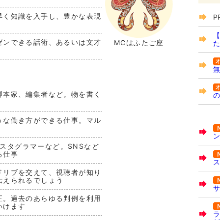
早く知識を入手し、豊かな表現
P
【
ゼンできる話術、あるいは文才
MCはふたご座
た
無
脚本家、編集者など。物を書く
の
うな働き方ができる仕事。マル
ン
インスタグラマーなど。SNSなど
る仕事
ス
ドリブを交えて、視聴者が知り
伝えられるでしょう
サ
正。過去のあらゆる判例を利用
いけます
ラ