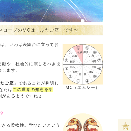
スコープのMCは「ふたご座」です〜
）は、いわば表舞台に立ってお
る顔や、社会的に演じるべき役
表します。
ふたご座
」であることが判明し
MC（エムシー）
なたは
この世界の知恵を学
割があるようですねぇ
？
できる柔軟性。学びたいという