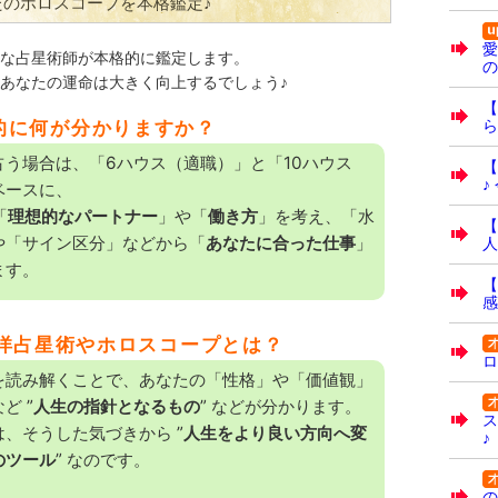
たのホロスコープを本格鑑定♪
愛
な占星術師が本格的に鑑定します。
の
あなたの運命は大きく向上するでしょう♪
【
ら
体的に何が分かりますか？
占う場合は、「6ハウス（適職）」と「10ハウス
【
♪
ベースに、
「
理想的なパートナー
」や「
働き方
」を考え、「水
【
や「サイン区分」などから「
あなたに合った仕事
」
人
ます。
【
感
洋占星術やホロスコープとは？
ロ
を読み解くことで、あなたの「性格」や「価値観」
ど ”
人生の指針となるもの
” などが分かります。
ス
、そうした気づきから ”
人生をより良い方向へ変
♪
のツール
” なのです。
の