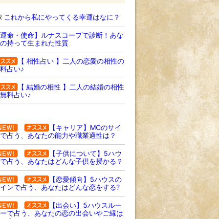
R
これから私にやってくる幸運はなに？
運命・使命】ルナスコープで診断！あな
の持って生まれた性質
【 相性占い 】二人の恋愛の相性の
料占い♪
【 結婚の相性 】二人の結婚の相性
無料占い♪
【キャリア】MCのサイ
で占う、あなたの能力や職業適性は？
【子供について】5ハウ
で占う、あなたはどんな子供を授かる？
【恋愛傾向】5ハウスの
インで占う、あなたはどんな恋をする?
【出会い】5ハウスルー
ーで占う、あなたの恋の出会いやご縁は