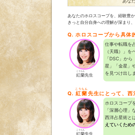
あな
あなたのホロスコープを、経験豊か
きっと自分自身への理解が深まり、
Q. ホロスコープから具
仕事や転職を
（天職）」を
「DSC」から
星」「金星」
こうらん
を見つけ出し
紅蘭
先生
こうらん
Q.
紅蘭
先生にとって、西
ホロスコープ
「深層心理」な
西洋占星術とは
えていくため
こうらん
紅蘭
先生