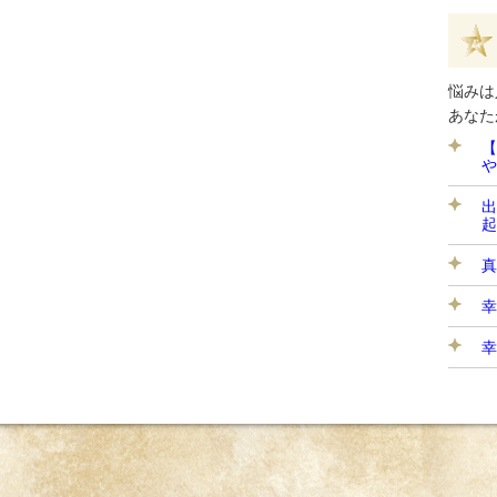
悩みは
あなた
【
や
出
起
真
幸
幸