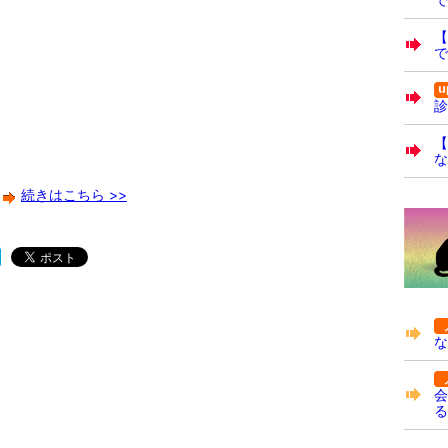
で
診
【
な
続きはこちら >>
な
会
る