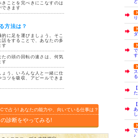
ど
べきことを完ぺきにこなすのは
ができます
り
る方法は？
ダ
極的に足を運びましょう。そこ
な話をすることで、あなたの多
ます
で
す
なたの頭の回転の速さは、何気
ます
ス
しょう。いろんな人と一緒に仕
る
やコツを吸収、アピールできま
【
た
【
あ
MCで占う! あなたの能力や、向いている仕事は？
し
この診断をやってみる!
で
♪