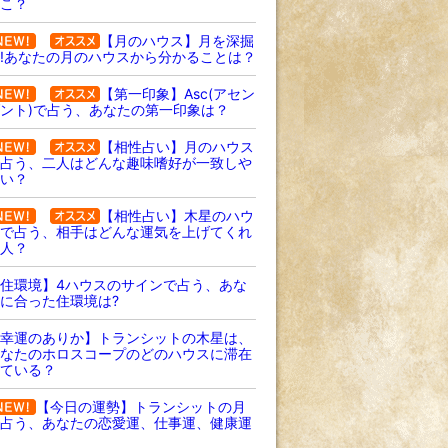
こ？
【月のハウス】月を深掘
!あなたの月のハウスから分かることは？
【第一印象】Asc(アセン
ント)で占う、あなたの第一印象は？
【相性占い】月のハウス
占う、二人はどんな趣味嗜好が一致しや
い？
【相性占い】木星のハウ
で占う、相手はどんな運気を上げてくれ
人？
住環境】4ハウスのサインで占う、あな
に合った住環境は?
幸運のありか】トランシットの木星は、
なたのホロスコープのどのハウスに滞在
ている？
【今日の運勢】トランシットの月
占う、あなたの恋愛運、仕事運、健康運