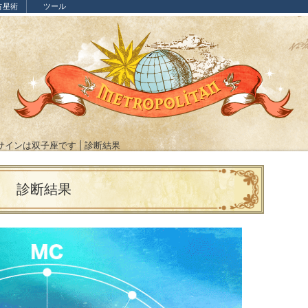
占星術
ツール
サインは双子座です | 診断結果
診断結果