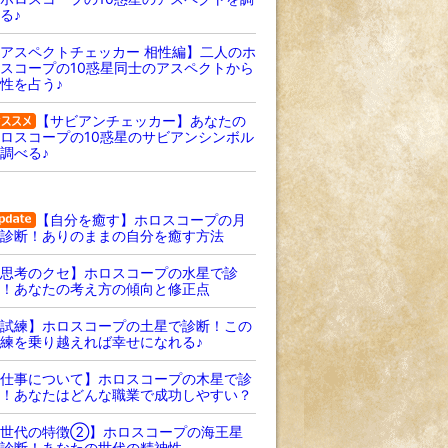
る♪
アスペクトチェッカー 相性編】二人のホ
スコープの10惑星同士のアスペクトから
性を占う♪
【サビアンチェッカー】あなたの
ロスコープの10惑星のサビアンシンボル
調べる♪
【自分を癒す】ホロスコープの月
診断！ありのままの自分を癒す方法
思考のクセ】ホロスコープの水星で診
！あなたの考え方の傾向と修正点
試練】ホロスコープの土星で診断！この
練を乗り越えれば幸せになれる♪
仕事について】ホロスコープの木星で診
！あなたはどんな職業で成功しやすい？
【世代の特徴②】ホロスコープの海王星
診断！あなたの世代の精神性