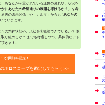
は、あなたが今置かれている運気の流れや、状況を
べ
いかにあなたの希望通りの展開を導けるか？
」を考
【
過去の因果関係」や「カルマ」からも ”
あなたの
ロ
相
解いていきます。
なたの精神状態や、現状を客観視できているか？ 課
ホ
を
て取り組めるか？ までも考慮しつつ、具体的なアド
て頂きます。
で
10分間無料鑑定！
【
のホロスコープを
鑑定してもらう>>
断
【
試
【
断
で