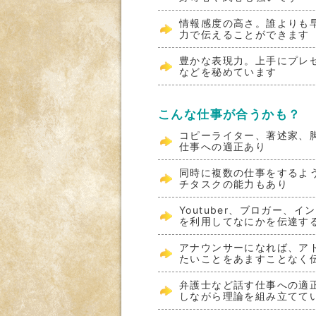
情報感度の高さ。誰よりも
力で伝えることができます
豊かな表現力。上手にプレ
などを秘めています
こんな仕事が合うかも？
コピーライター、著述家、
仕事への適正あり
同時に複数の仕事をするよ
チタスクの能力もあり
Youtuber、ブロガー、
を利用してなにかを伝達す
アナウンサーになれば、ア
たいことをあますことなく
弁護士など話す仕事への適
しながら理論を組み立てて