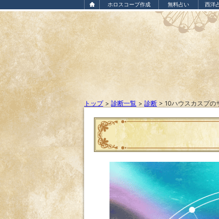
ホロスコープ作成
無料占い
西洋
トップ
>
診断一覧
>
診断
>
10ハウスカスプの