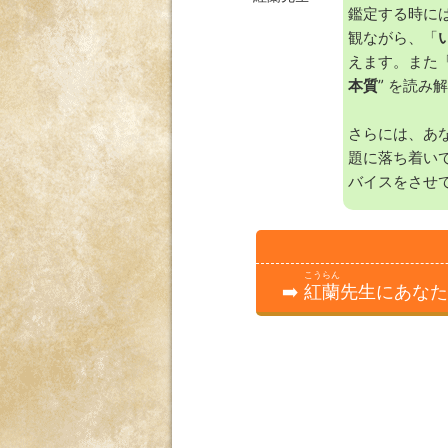
鑑定する時に
観ながら、「
えます。また「
本質
” を読み
さらには、あ
題に落ち着い
バイスをさせ
こうらん
➡️
紅蘭
先生にあなた