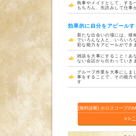
執事やメイドとして、する
もちろん、先読みして仕事
効果的に自分をアピールす
新たな出会いの場には、積
でいろんな人と、いろいろ
彩な能力をアピールができ
雑談を大事にすること！あ
ない会話から伝わっていき
グループ作業を大事にしま
事をすることで、その能力
す
[無料診断] ホロスコープの
>>