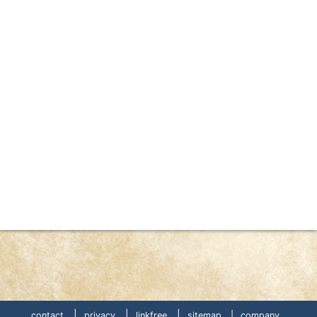
|
|
|
contact
privacy
linkfree
sitemap |
company