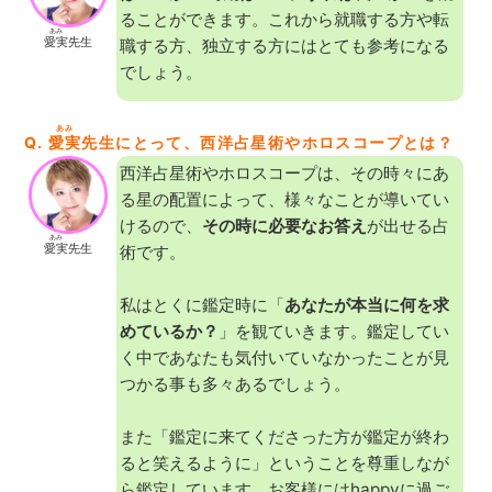
ることができます。これから就職する方や転
あみ
愛実
先生
職する方、独立する方にはとても参考になる
でしょう。
あみ
Q.
愛実
先生にとって、西洋占星術やホロスコープとは？
西洋占星術やホロスコープは、その時々にあ
る星の配置によって、様々なことが導いてい
けるので、
その時に必要なお答え
が出せる占
あみ
愛実
先生
術です。
私はとくに鑑定時に「
あなたが本当に何を求
めているか？
」を観ていきます。鑑定してい
く中であなたも気付いていなかったことが見
つかる事も多々あるでしょう。
また「鑑定に来てくださった方が鑑定が終わ
ると笑えるように」ということを尊重しなが
ら鑑定しています。お客様にはhappyに過ご