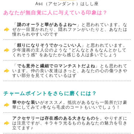
Asc（アセンダント）はしし座
あなたが無自覚に人に与えている印象は？
「
謎のオーラと華があるよね〜
」と思われています。な
ぜか一目置かれたり、隠れファンがいたりと、あなたは
憧れられやすいのです
「
頼りになりそうでかっこいい人
」と思われています。
少年漫画の主人公のような "どんなときもなんとかして
くれそう感" をあなたから感じる人は多いでしょう
「
でも意外と繊細でロマンチストだよね
」とも思われて
います。仲の良い友達はきっと、あなたの心の傷つきや
すい部分を見てくれているはず
チャームポイントをさらに磨くには？
華やかな装い
がオススメ。抵抗があるなら一箇所だけ豪
華にしてみて♪冬なら毛皮のコートもいいでしょう！
アクセサリーは存在感のある大きなもの
を。やりすぎに
は注意ですが、キラキラ光るものもあなたの魅力を引き
立てます♪