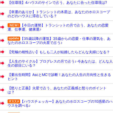
【住環境】4ハウスのサインで占う、あなたに合った住環境は?
【幸運のありか】トランシットの木星は、あなたのホロスコープ
のどのハウスに滞在している？
【今日の運勢】トランシットの月で占う、あなたの恋愛
運、仕事運、健康運♪
【35歳以降の運気】35歳からの恋愛・仕事の運気を、あ
なたのホロスコープの火星で占う♪
【究極の相性占い】もしも二人が結婚したらどんな夫婦になる？
【人生のサイクル】プログレスの月で占う♪ 今あなたは、どんな人
生の節目にいる？
【要出生時間】AscとMCで診断！あなたの人生の方向性と生きる
ヒント
【怒りと正義】火星で占う、あなたの正義感と怒りのポイント
は？
【ハウスチェッカー】あなたのホロスコープの10惑星のハ
ウスを調べる♪