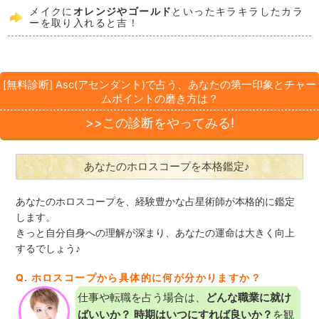
メイクに
オレンジやゴールド
といったキラキラしたカラ
ーを取り入れると吉！
[無料診断] Asc(アセンダント)で占う、あなたの第一印象とチャー
ムポイントの磨き方は？
>>この診断をやってみる!
あなたのホロスコープを本格鑑定♪
あなたのホロスコープを、経験豊かな占星術師が本格的に鑑定
します。
きっと自分自身への理解が深まり、あなたの運命は大きく向上
するでしょう♪
Q. ホロスコープから具体的に何が分かりますか？
仕事や転職を占う場合は、
どんな職業に就け
ばいいか？ 時期はいつにすれば良いか？
を観