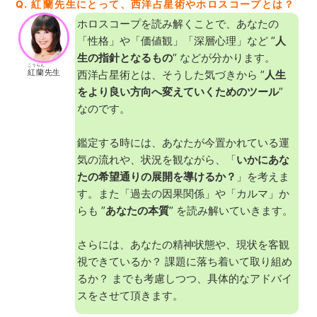
Q.
紅蘭
先生にとって、西洋占星術やホロスコープとは？
ホロスコープを読み解くことで、あなたの
「性格」や「価値観」「深層心理」など ”
人
生の指針となるもの
” などが分かります。
こうらん
紅蘭
先生
西洋占星術とは、そうした気づきから ”
人生
をより良い方向へ変えていくためのツール
”
なのです。
鑑定する時には、あなたが今置かれている運
気の流れや、状況を観ながら、「
いかにあな
たの希望通りの展開を導けるか？
」を考えま
す。また「過去の因果関係」や「カルマ」か
らも ”
あなたの本質
” を読み解いていきます。
さらには、あなたの精神状態や、現状を客観
視できているか？ 課題に落ち着いて取り組め
るか？ までも考慮しつつ、具体的なアドバイ
スをさせて頂きます。