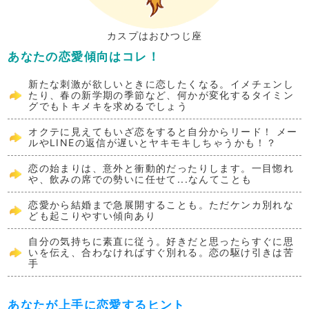
カスプはおひつじ座
あなたの恋愛傾向はコレ！
新たな刺激が欲しいときに恋したくなる。イメチェンし
たり、春の新学期の季節など、何かが変化するタイミン
グでもトキメキを求めるでしょう
オクテに見えてもいざ恋をすると自分からリード！ メー
ルやLINEの返信が遅いとヤキモキしちゃうかも！？
恋の始まりは、意外と衝動的だったりします。一目惚れ
や、飲みの席での勢いに任せて...なんてことも
恋愛から結婚まで急展開することも。ただケンカ別れな
ども起こりやすい傾向あり
自分の気持ちに素直に従う。好きだと思ったらすぐに思
いを伝え、合わなければすぐ別れる。恋の駆け引きは苦
手
あなたが上手に恋愛するヒント