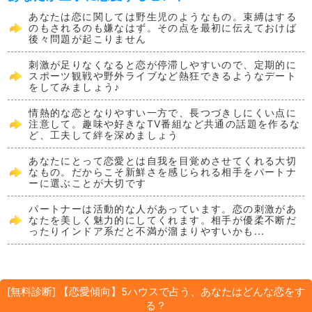
あなたは恋に関しては野生児のようなもの。束縛はする
のもされるのも嫌なはず。その点を最初に伝えておけば
後々問題が起こりません
刺激が足りなくなると恋が停滞しやすいので、定期的に
スポーツ観戦や野外ライブなど熱狂できるようなデート
をしてみましょう♪
情熱的な恋となりやすい一方で、長つづきしにくい点に
注意して。趣味や好きなTV番組など共通の話題を作るな
ど、工夫して絆を深めましょう
あなたにとって恋愛とは自我を目覚めさせてくれる大切
なもの。だからこそ新鮮さを感じられる相手をパートナ
ーに選ぶことが大切です
パートナーは活動的な人があっています。恋の刺激があ
なたを美しく魅力的にしてくれます。相手が優柔不断だ
ったりインドア系だと不満が溜まりやすいかも...
[無料診断] 【恋愛傾向】5ハウスで占う、あなたはどんな恋をす
る？