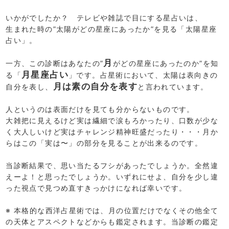
いかがでしたか？ テレビや雑誌で目にする星占いは、
生まれた時の”太陽がどの星座にあったか”を見る「太陽星座
占い」。
月
一方、この診断はあなたの”
がどの星座にあったのか”を知
月星座占い
る「
」です。占星術において、太陽は表向きの
月は素の自分を表す
自分を表し、
と言われています。
人というのは表面だけを見ても分からないものです。
大雑把に見えるけど実は繊細で涙もろかったり、口数が少な
く大人しいけど実はチャレンジ精神旺盛だったり・・・月か
らはこの「実は〜」の部分を見ることが出来るのです。
当診断結果で、思い当たるフシがあったでしょうか。全然違
えーよ！と思ったでしょうか。いずれにせよ、自分を少し違
った視点で見つめ直すきっかけになれば幸いです。
※ 本格的な西洋占星術では、月の位置だけでなくその他全て
の天体とアスペクトなどからも鑑定されます。当診断の鑑定