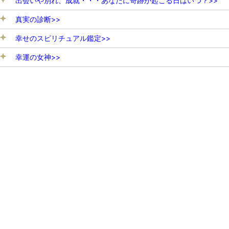
出会いや別れ、成就・・・あなたに奇跡が起こる日はいつ？>>
真実の診断>>
幸せのスピリチュアル鑑定>>
幸運の女神>>