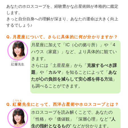
あなたのホロスコープを、経験豊かな占星術師が本格的に鑑定
します。
きっと自分自身への理解が深まり、あなたの運命は大きく向上
するでしょう♪
Q. 月星座について、さらに具体的に何が分かりますか？
月星座に加えて「IC（心の拠り所）」や「4
ハウス（家庭）」など、より具体的に観てい
きます。
こうらん
紅蘭
先生
さらには「土星星座」から「
克服するべき課
題
」や「
カルマ
」を知ることによって「
あな
たが心の負担を減らして安心感を得る方法
」
も調べることができます。
こうらん
Q.
紅蘭
先生にとって、西洋占星術やホロスコープとは？
ホロスコープを読み解くことで、あなたの
「性格」や「価値観」「深層心理」など ”
人
生の指針となるもの
” などが分かります。