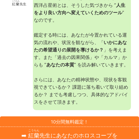
こうらん
紅蘭
先生
西洋占星術とは、そうした気づきから ”
人生
をより良い方向へ変えていくためのツール
”
なのです。
鑑定する時には、あなたが今置かれている運
気の流れや、状況を観ながら、「
いかにあな
たの希望通りの展開を導けるか？
」を考えま
す。また「過去の因果関係」や「カルマ」か
らも ”
あなたの本質
” を読み解いていきます。
さらには、あなたの精神状態や、現状を客観
視できているか？ 課題に落ち着いて取り組め
るか？ までも考慮しつつ、具体的なアドバイ
スをさせて頂きます。
10分間無料鑑定！
こうらん
➡️
紅蘭
先生にあなたのホロスコープを