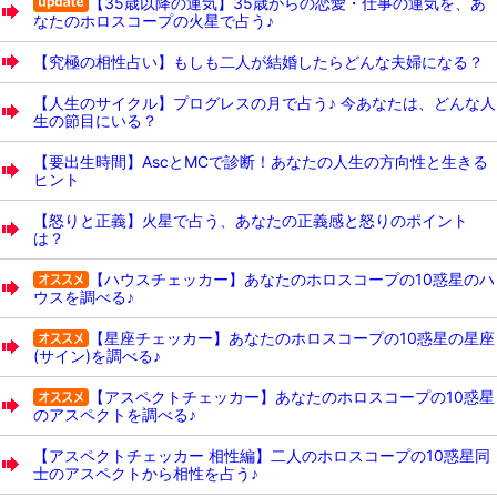
【35歳以降の運気】35歳からの恋愛・仕事の運気を、あ
なたのホロスコープの火星で占う♪
【究極の相性占い】もしも二人が結婚したらどんな夫婦になる？
【人生のサイクル】プログレスの月で占う♪ 今あなたは、どんな人
生の節目にいる？
【要出生時間】AscとMCで診断！あなたの人生の方向性と生きる
ヒント
【怒りと正義】火星で占う、あなたの正義感と怒りのポイント
は？
【ハウスチェッカー】あなたのホロスコープの10惑星のハ
ウスを調べる♪
【星座チェッカー】あなたのホロスコープの10惑星の星座
(サイン)を調べる♪
【アスペクトチェッカー】あなたのホロスコープの10惑星
のアスペクトを調べる♪
【アスペクトチェッカー 相性編】二人のホロスコープの10惑星同
士のアスペクトから相性を占う♪