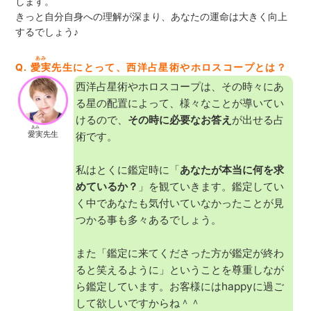
します。
きっと自分自身への理解が深まり、あなたの運命は大きく向上
するでしょう♪
あみ
Q.
愛実
先生にとって、西洋占星術やホロスコープとは？
西洋占星術やホロスコープは、その時々にあ
る星の配置によって、様々なことが導いてい
けるので、
その時に必要なお答え
が出せる占
あみ
愛実
先生
術です。
私はとくに鑑定時に「
あなたが本当に何を求
めているか？
」を観ていきます。鑑定してい
く中であなたも気付いていなかったことが見
つかる事も多々あるでしょう。
また「鑑定に来てくださった方が鑑定が終わ
ると笑えるように」ということを尊重しなが
ら鑑定しています。お客様にはhappyに過ご
して欲しいですからね＾＾