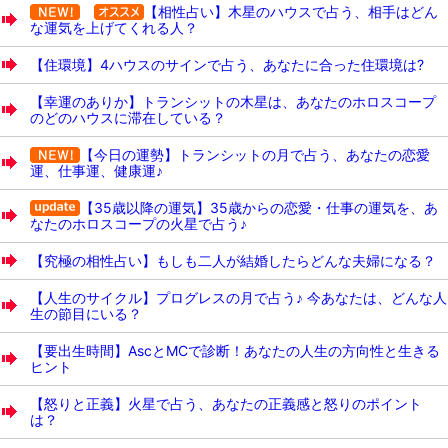
【相性占い】木星のハウスで占う、相手はどん
な運気を上げてくれる人？
【住環境】4ハウスのサインで占う、あなたに合った住環境は?
【幸運のありか】トランシットの木星は、あなたのホロスコープ
のどのハウスに滞在している？
【今日の運勢】トランシットの月で占う、あなたの恋愛
運、仕事運、健康運♪
【35歳以降の運気】35歳からの恋愛・仕事の運気を、あ
なたのホロスコープの火星で占う♪
【究極の相性占い】もしも二人が結婚したらどんな夫婦になる？
【人生のサイクル】プログレスの月で占う♪ 今あなたは、どんな人
生の節目にいる？
【要出生時間】AscとMCで診断！あなたの人生の方向性と生きる
ヒント
【怒りと正義】火星で占う、あなたの正義感と怒りのポイント
は？