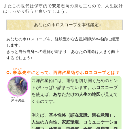
またこの世代は保守的で安定志向の持ち主なので、人生設計
はしっかり行うと良いでしょう。
あなたのホロスコープを本格鑑定♪
あなたのホロスコープを、経験豊かな占星術師が本格的に鑑定
します。
きっと自分自身への理解が深まり、あなたの運命は大きく向上
するでしょう♪
らいこう
Q.
来幸
先生にとって、西洋占星術やホロスコープとは？
西洋占星術には、運命を切り開くためのヒン
トがいっぱい詰まっています。ホロスコープ
を使えば、
あなただけの人生の地図
が見えて
らいこう
来幸
先生
くるのです。
例えば、
基本性格（顕在意識、潜在意識）、
人生の方向性、家庭環境、コミュニケーショ
ン能力、仕事運、恋愛運、金運、健康運、幸