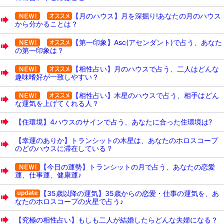
【月のハウス】月を深掘り!あなたの月のハウス
から分かることは？
【第一印象】Asc(アセンダント)で占う、あなた
の第一印象は？
【相性占い】月のハウスで占う、二人はどんな
趣味嗜好が一致しやすい？
【相性占い】木星のハウスで占う、相手はどん
な運気を上げてくれる人？
【住環境】4ハウスのサインで占う、あなたに合った住環境は?
【幸運のありか】トランシットの木星は、あなたのホロスコープ
のどのハウスに滞在している？
【今日の運勢】トランシットの月で占う、あなたの恋愛
運、仕事運、健康運♪
【35歳以降の運気】35歳からの恋愛・仕事の運気を、あ
なたのホロスコープの火星で占う♪
【究極の相性占い】もしも二人が結婚したらどんな夫婦になる？