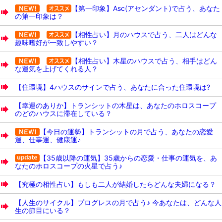
【第一印象】Asc(アセンダント)で占う、あなた
の第一印象は？
【相性占い】月のハウスで占う、二人はどんな
趣味嗜好が一致しやすい？
【相性占い】木星のハウスで占う、相手はどん
な運気を上げてくれる人？
【住環境】4ハウスのサインで占う、あなたに合った住環境は?
【幸運のありか】トランシットの木星は、あなたのホロスコープ
のどのハウスに滞在している？
【今日の運勢】トランシットの月で占う、あなたの恋愛
運、仕事運、健康運♪
【35歳以降の運気】35歳からの恋愛・仕事の運気を、あ
なたのホロスコープの火星で占う♪
【究極の相性占い】もしも二人が結婚したらどんな夫婦になる？
【人生のサイクル】プログレスの月で占う♪ 今あなたは、どんな人
生の節目にいる？