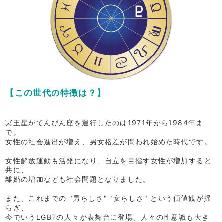
【この世代の特徴は？】
冥王星がてんびん座を運行したのは1971年から1984年ま
で。
女性の社会進出が増え、男女格差が問われ始めた時代です。
女性解放運動も活発になり、自立を目指す女性が増加すると
共に、
離婚の増加なども社会問題となりました。
また、これまでの "男らしさ" "女らしさ" という価値観が揺
らぎ、
今でいうLGBTの人々が表舞台に登場、人々の性意識も大き