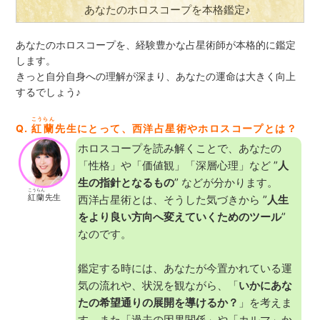
あなたのホロスコープを本格鑑定♪
あなたのホロスコープを、経験豊かな占星術師が本格的に鑑定
します。
きっと自分自身への理解が深まり、あなたの運命は大きく向上
するでしょう♪
こうらん
Q.
紅蘭
先生にとって、西洋占星術やホロスコープとは？
ホロスコープを読み解くことで、あなたの
「性格」や「価値観」「深層心理」など ”
人
生の指針となるもの
” などが分かります。
こうらん
紅蘭
先生
西洋占星術とは、そうした気づきから ”
人生
をより良い方向へ変えていくためのツール
”
なのです。
鑑定する時には、あなたが今置かれている運
気の流れや、状況を観ながら、「
いかにあな
たの希望通りの展開を導けるか？
」を考えま
す。また「過去の因果関係」や「カルマ」か