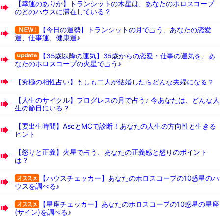
【幸運のありか】トランシットの木星は、あなたのホロスコープ
のどのハウスに滞在している？
【今日の運勢】トランシットの月で占う、あなたの恋愛
運、仕事運、健康運♪
【35歳以降の運気】35歳からの恋愛・仕事の運気を、あ
なたのホロスコープの火星で占う♪
【究極の相性占い】もしも二人が結婚したらどんな夫婦になる？
【人生のサイクル】プログレスの月で占う♪ 今あなたは、どんな人
生の節目にいる？
【要出生時間】AscとMCで診断！あなたの人生の方向性と生きる
ヒント
【怒りと正義】火星で占う、あなたの正義感と怒りのポイント
は？
【ハウスチェッカー】あなたのホロスコープの10惑星のハ
ウスを調べる♪
【星座チェッカー】あなたのホロスコープの10惑星の星座
(サイン)を調べる♪