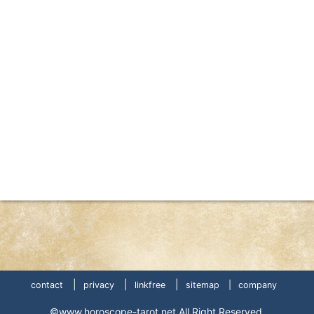
|
|
|
contact
privacy
linkfree
sitemap |
company
©www.horoscope-tarot.net All Right Reserved.