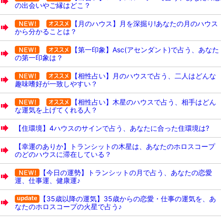
の出会いやご縁はどこ？
【月のハウス】月を深掘り!あなたの月のハウス
から分かることは？
【第一印象】Asc(アセンダント)で占う、あなた
の第一印象は？
【相性占い】月のハウスで占う、二人はどんな
趣味嗜好が一致しやすい？
【相性占い】木星のハウスで占う、相手はどん
な運気を上げてくれる人？
【住環境】4ハウスのサインで占う、あなたに合った住環境は?
【幸運のありか】トランシットの木星は、あなたのホロスコープ
のどのハウスに滞在している？
【今日の運勢】トランシットの月で占う、あなたの恋愛
運、仕事運、健康運♪
【35歳以降の運気】35歳からの恋愛・仕事の運気を、あ
なたのホロスコープの火星で占う♪