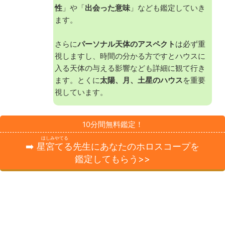
性
」や「
出会った意味
」なども鑑定していき
ます。
さらに
パーソナル天体のアスペクト
は必ず重
視しますし、時間の分かる方ですとハウスに
入る天体の与える影響なども詳細に観て行き
ます。とくに
太陽、月、土星のハウス
を重要
視しています。
10分間無料鑑定！
ほしみやてる
➡️
星宮てる
先生にあなたのホロスコープを
鑑定してもらう>>