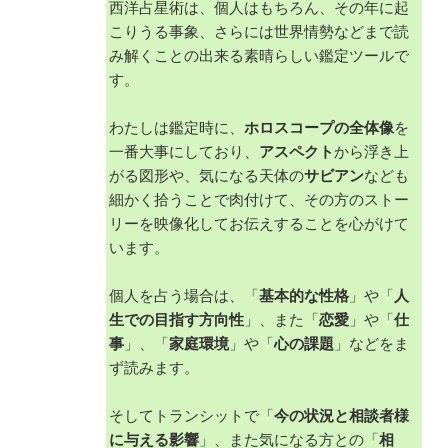
西洋占星術は、個人はもちろん、その年に起
こりうる事象、さらには世界情勢などまで読
み解くことの出来る素晴らしい鑑定ツールで
す。
わたしは鑑定時に、
ホロスコープの全体像
を
一番大事にしており、
アスペクト
から浮き上
がる図形や、気になる天体の
サビアン
なども
細かく拾うことで肉付けて、その方のストー
リーを映像化してお伝えすることを心がけて
います。
個人を占う場合は、「
基本的な性格
」や「
人
生での目指す方向性
」、また「
恋愛
」や「
仕
事
」、「
家庭環境
」や「
心の課題
」などをま
ず読みます。
そしてトランシットで「
今の状況と相談者様
に与える影響
」、また気になる方との「
相