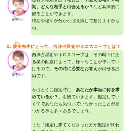
期、どんな相手と出会えるか？
など具体的に
観ることができます。
あみ
愛実
先生
時期や場所が分かれば意識して動けますから
ね。
あみ
Q.
愛実
先生にとって、西洋占星術やホロスコープとは？
西洋占星術やホロスコープは、その時々にあ
る星の配置によって、様々なことが導いてい
けるので、
その時に必要なお答え
が出せる占
あみ
愛実
先生
術です。
私はとくに鑑定時に「
あなたが本当に何を求
めているか？
」を観ていきます。鑑定してい
く中であなたも気付いていなかったことが見
つかる事も多々あるでしょう。
また「鑑定に来てくださった方が鑑定が終わ