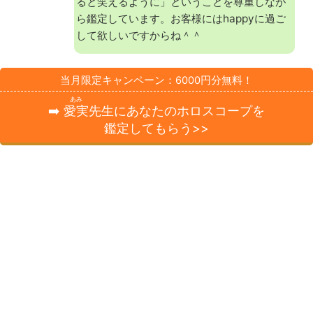
ると笑えるように」ということを尊重しなが
ら鑑定しています。お客様にはhappyに過ご
して欲しいですからね＾＾
当月限定キャンペーン：6000円分無料！
あみ
➡️
愛実
先生にあなたのホロスコープを
鑑定してもらう>>