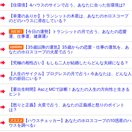
【住環境】4ハウスのサインで占う、あなたに合った住環境は?
【幸運のありか】トランシットの木星は、あなたのホロスコープ
のどのハウスに滞在している？
【今日の運勢】トランシットの月で占う、あなたの恋愛
運、仕事運、健康運♪
【35歳以降の運気】35歳からの恋愛・仕事の運気を、あ
なたのホロスコープの火星で占う♪
【究極の相性占い】もしも二人が結婚したらどんな夫婦になる？
【人生のサイクル】プログレスの月で占う♪ 今あなたは、どんな人
生の節目にいる？
【要出生時間】AscとMCで診断！あなたの人生の方向性と生きる
ヒント
【怒りと正義】火星で占う、あなたの正義感と怒りのポイント
は？
【ハウスチェッカー】あなたのホロスコープの10惑星のハ
ウスを調べる♪