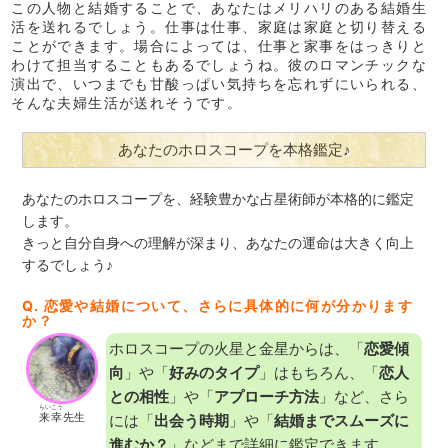
この人物と結婚することで、あなたはメリハリのある結婚生
活を送れるでしょう。仕事は仕事、家庭は家庭と切り替える
ことができます。場合によっては、仕事と家事をはっきりと
わけて担当することもあるでしょうね。彼のロマンチックな
演出で、いつまでも甘酸っぱい気持ちを忘れずにいられる、
そんな夫婦生活が送れそうです。
あなたのホロスコープを本格鑑定♪
あなたのホロスコープを、経験豊かな占星術師が本格的に鑑定
します。
きっと自分自身への理解が深まり、あなたの運命は大きく向上
するでしょう♪
Q. 恋愛や結婚について、さらに具体的に何が分かります
か？
ホロスコープの火星と金星からは、「
恋愛傾
向
」や「
好みのタイプ
」はもちろん、「
恋人
との相性
」や「
アプローチ方法
」など、さら
らいこう
来幸
先生
には「
出会う時期
」や「
結婚までスムーズに
進むか？
」などまで詳細に鑑定できます。