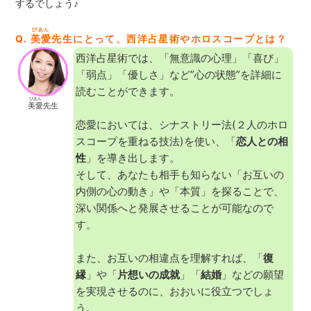
するでしょう♪
びあん
Q.
美愛
先生にとって、西洋占星術やホロスコープとは？
西洋占星術では、「無意識の心理」「喜び」
「弱点」「優しさ」など”心の状態”を詳細に
読むことができます。
びあん
美愛
先生
恋愛においては、シナストリー法(２人のホロ
スコープを重ねる技法)を使い、「
恋人との相
性
」を導き出します。
そして、あなたも相手も知らない「お互いの
内側の心の動き」や「本質」を探ることで、
深い関係へと発展させることが可能なので
す。
また、お互いの相違点を理解すれば、「
復
縁
」や「
片想いの成就
」「
結婚
」などの願望
を実現させるのに、おおいに役立つでしょ
う。