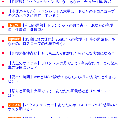
【住環境】4ハウスのサインで占う、あなたに合った住環境は?
【幸運のありか】トランシットの木星は、あなたのホロスコープ
のどのハウスに滞在している？
【今日の運勢】トランシットの月で占う、あなたの恋愛
運、仕事運、健康運♪
【35歳以降の運気】35歳からの恋愛・仕事の運気を、あ
なたのホロスコープの火星で占う♪
【究極の相性占い】もしも二人が結婚したらどんな夫婦になる？
【人生のサイクル】プログレスの月で占う♪ 今あなたは、どんな人
生の節目にいる？
【要出生時間】AscとMCで診断！あなたの人生の方向性と生きる
ヒント
【怒りと正義】火星で占う、あなたの正義感と怒りのポイント
は？
【ハウスチェッカー】あなたのホロスコープの10惑星のハ
ウスを調べる♪