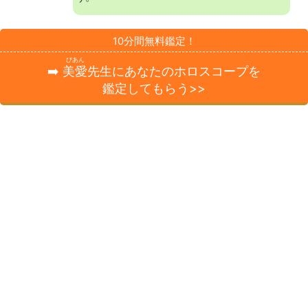
10分間無料鑑定！
びあん
➡️
美愛
先生にあなたのホロスコープを
鑑定してもらう>>