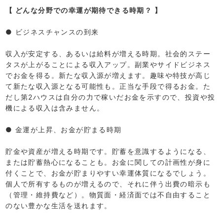
【 どんな分野での幸運が期待できる時期？ 】
● ビジネスチャンスの到来
収入が安定する、あるいは給料が増える時期。社会的ステー
タスが上がることによる収入アップ。副業やサイドビジネス
でお金を得る。新たな収入源が増えます。趣味や特技が高じ
て新たな収入源となる可能性も。正当な手段で得るお金。た
だし第2ハウスは自分の力で稼いだお金を示すので、投資や投
機による収入は含みません。
● 金運が上昇、お金が貯まる時期
貯金や資産が増える時期です。貯蓄を意識するようになる、
または貯蓄熱心になることも。お金に関しての計画性が身に
付くことで、お金が貯まりやすい幸運体質になるでしょう。
個人で所有するものが増えるので、それに伴う出費の暗示も
（管理・維持費など）。物質面・経済面では不自由すること
のない豊かな生活を送れます。