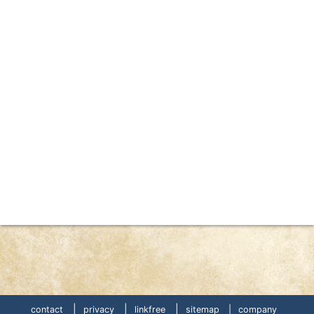
|
|
|
contact
privacy
linkfree
sitemap |
company